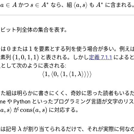
∗
∗
∈
∈
⟨
,
⟩
:
かつ
なら、組
も
に含まれる
a
A
s
A
a
s
A
ビット列全体の集合を表す。
0
1
では
または
を要素とする列を使う場合が多い。例え
(
1
,
0
,
1
,
1
)
素列
と表される。しかし
定義 7.1.1
による
として次のように表される:
⟨
1
,
⟨
0
,
⟨
1
,
⟨
1
,
⟩⟩⟩⟩
λ
った組は明らかに書きにくく、奇妙に思った読者もいる
eme や Python といったプログラミング言語が文字の
⟨
,
⟩
cons
(
,
)
が
に対応する。
a
s
a
s
ては記号
が割り当てられるだけで、それが実際に何な
λ