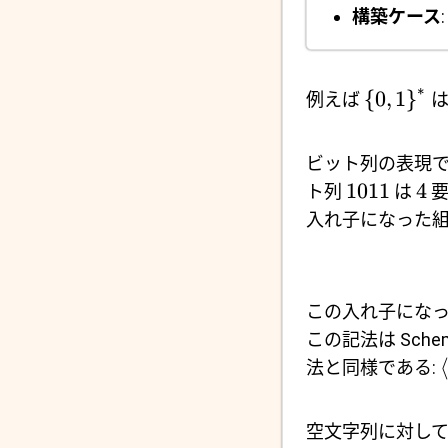
構築ケース
∗
{
0
,
1
}
例えば
は
ビット列の表現
1011
4
ト列
は
要
入れ子になった組
この入れ子にな
この記法は Sch
法と同様である:
空文字列に対し