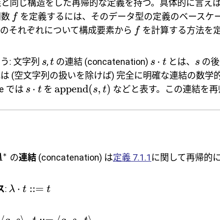
義と同じ構造をした再帰的な定義を持つ。具体的に言え
関数
を定義するには、そのデータ型の定義のベースケ
f
スのそれぞれについて構成要素から
を計算する方法を
f
⋅
う: 文字列
,
の連結 (concatenation)
とは、
の後
s
t
s
t
s
は (空文字列の扱いを除けば) 完全に明確な連結の数学
⋅
append
(
,
)
me では
を
などと表す。この連結を再
s
t
s
t
∗
の
連結
(concatenation) は
定義 7.1.1
に関して再帰的に
A
⋅
::=
ス
:
λ
t
t