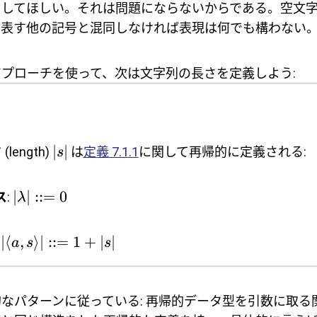
目してほしい。それは問題にならないからである。空文
を表す他の記号と混同しなければ表現は何でも構わない
プローチを使って、次は文字列の長さを定義しよう:
∣
∣
さ
(length)
は
定義 7.1.1
に関して再帰的に定義される:
s
∣
∣
::=
0
ス
:
λ
∣
⟨
,
⟩
∣
::=
1
+
∣
∣
:
a
s
s
なパターンに従っている: 再帰的データ型を引数に取る