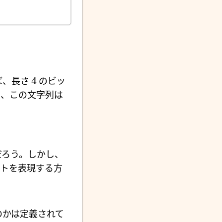
。
4
ば、長さ
のビッ
と、この文字列は
だろう。しかし、
リストを表現する方
のかは定義されて