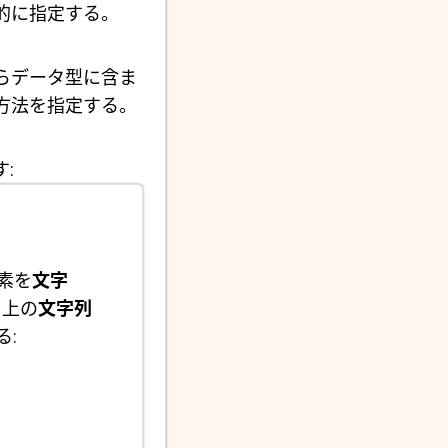
具体的に指定する。
ースからデータ型に含ま
方法を指定する。
:
素を
文字
上の
文字列
: