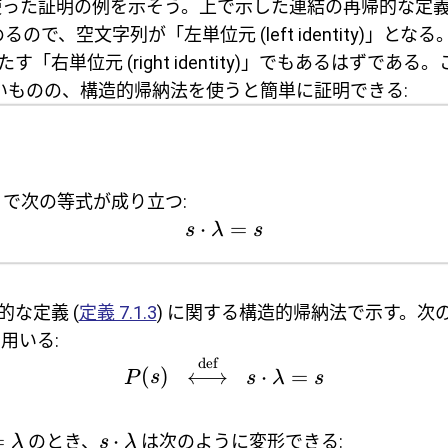
った証明の例を示そう。上で示した連結の再帰的な定義 
めるので、空文字列が「
左単位元
(left identity)」
たす「
右単位元
(right identity)」でもあるはずであ
いものの、構造的帰納法を使うと簡単に証明できる:
で次の等式が成り立つ:
⋅
=
s
λ
s
な定義 (
定義 7.1.3
) に関する構造的帰納法で示す。次
用いる:
def
(
)
⟷
⋅
=
P
s
s
λ
s
=
⋅
のとき、
は次のように変形できる:
λ
s
λ