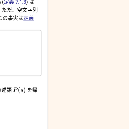
(
定義 7.1.3
) は
となる。ただ、空文字列
る。この事実は
定義
(
)
の述語
を帰
P
s