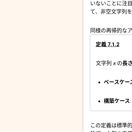
いないことに注
て、非空文字列
同様の再帰的なア
定義 7.1.2
文字列
の
長
s
ベースケー
構築ケース
この定義は標準的