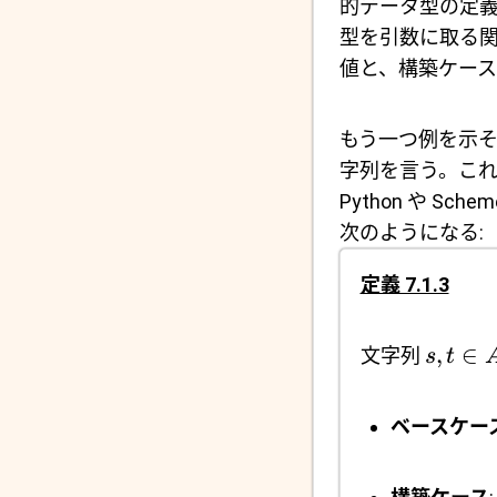
的データ型の定
型を引数に取る
値と、構築ケー
もう一つ例を示そ
字列を言う。これ
Python や Sche
次のようになる:
定義 7.1.3
,
∈
文字列
s
t
ベースケー