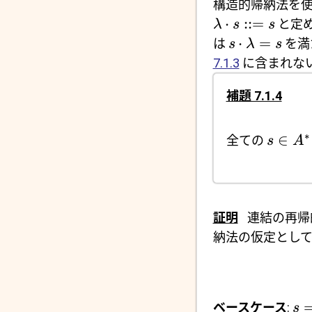
構造的帰納法を使
⋅
::=
と定
λ
s
s
⋅
=
は
を満
s
λ
s
7.1.3
に含まれな
補題 7.1.4
∗
∈
全ての
s
A
証明
連結の再帰的
納法の仮定として
ベースケース
:
s