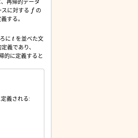
ば、再帰的データ
ースに対する
の
f
定義する。
ろに
を並べた文
t
的定義であり、
帰的に定義すると
定義される: