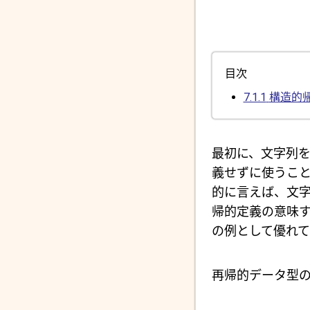
目次
7.1.1
構造的
最初に、文字列
義せずに使うこ
的に言えば、文
帰的定義の意味
の例として優れ
再帰的データ型の