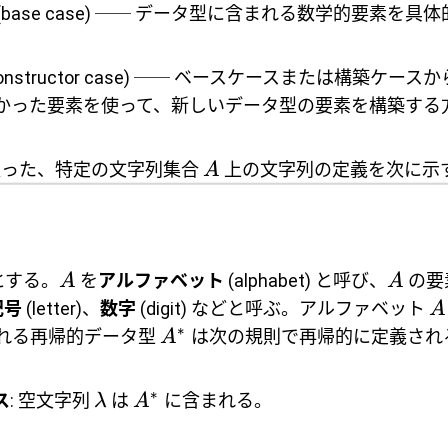
(base case) ── データ型に含まれる数学的要素を
constructor case) ── ベースケースまたは構築ケ
かった要素を使って、新しいデータ型の要素を構築する
従った、特定の文字列集合
上の文字列の定義を次に示す
A
とする。
を
アルファベット
(alphabet) と呼び、
の要
A
A
記号
(letter)、
数字
(digit) などと呼ぶ。アルファベット
A
∗
と呼ばれる再帰的データ型
は次の規則で再帰的に定義される
A
∗
ス
: 空文字列
は
に含まれる。
λ
A