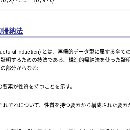
⟨
,
⟩
⋅
::=
⟨
,
⋅
⟩
:
a
s
t
a
s
t
的帰納法
tructural induction) とは、再帰的データ型に属する
を証明するための技法である。構造的帰納法を使った証
の部分からなる:
の要素が性質を持つことを示す。
それぞれについて、性質を持つ要素から構成された要素