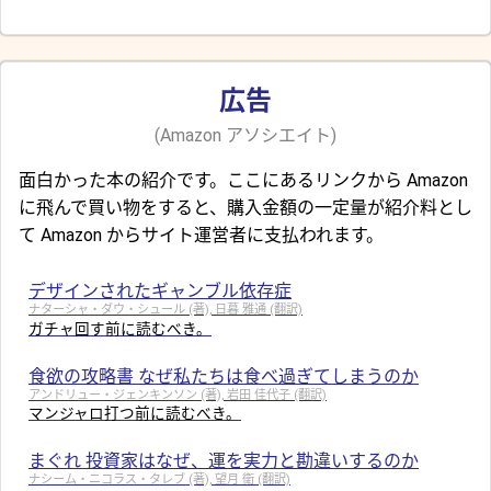
広告
(Amazon アソシエイト)
面白かった本の紹介です。ここにあるリンクから Amazon
に飛んで買い物をすると、購入金額の一定量が紹介料とし
て Amazon からサイト運営者に支払われます。
デザインされたギャンブル依存症
ナターシャ・ダウ・シュール (著), 日暮 雅通 (翻訳)
ガチャ回す前に読むべき。
食欲の攻略書 なぜ私たちは食べ過ぎてしまうのか
アンドリュー・ジェンキンソン (著), 岩田 佳代子 (翻訳)
マンジャロ打つ前に読むべき。
まぐれ 投資家はなぜ、運を実力と勘違いするのか
ナシーム・ニコラス・タレブ (著), 望月 衛 (翻訳)