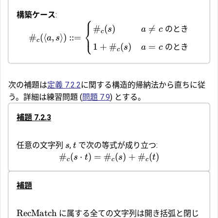
構築ケース
:
⎧
#
(
)

=
のとき
⎨
s
a
c
c
⎩
#
(⟨
,
⟩)
::=
a
s
c
1
+
#
(
)
=
のとき
s
a
c
c
次の補題は
定義 7.2.2
に関する構造的帰納法から直ちに従
う。詳細は練習問題 (
問題 7.9
) とする。
補題 7.2.3
任意の文字列
,
で次の等式が成り立つ:
s
t
#
(
⋅
)
=
#
(
)
+
#
(
)
s
t
s
t
c
c
c
補題
RecMatch
に属する全ての文字列は開き括弧と閉じ