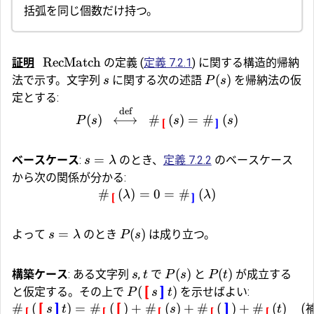
括弧を同じ個数だけ持つ。
RecMatch
証明
の定義 (
定義 7.2.1
) に関する構造的帰納
(
)
法で示す。文字列
に関する次の述語
を帰納法の仮
s
P
s
定とする:
def
(
)
⟷
#
(
)
=
#
(
)
P
s
s
s
[
]
=
ベースケース
:
のとき、
定義 7.2.2
のベースケース
s
λ
から次の関係が分かる:
#
(
)
=
0
=
#
(
)
λ
λ
[
]
=
(
)
よって
のとき
は成り立つ。
s
λ
P
s
(
)
(
)
構築ケース
: ある文字列
,
で
と
が成立する
s
t
P
s
P
t
(
)
と仮定する。その上で
[
]
を示せばよい:
P
s
t
#
(
)
=
#
(
)
+
#
(
)
+
#
(
)
+
#
(
)
(
[
]
[
]
s
t
s
t
[
[
[
[
[