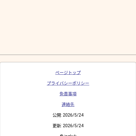
ページトップ
プライバシーポリシー
免責事項
連絡先
公開:
2026/5/24
更新:
2026/5/24