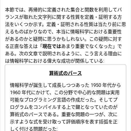
本節では、再帰的に定義された集合と関数を利用してバ
ランスが取れた文字列に関する性質を定義・証明する方
法をいくつか示す。定義・証明される性質は当たり前に思
えるものばかりなので、本当に情報科学における重要性
があるのかと疑問に思うかもしれない。この疑問に対す
る正直な答えは「
現在では
あまり重要でなくなった」で
ある。次の文章で説明されるように、こう言える理由に
は情報科学における偉大な成功が関係している:
算術式のパース
情報科学が誕生して成長しつつあった 1950 年代から
1960 年代にかけて、この分野で中心的な問題は実用
可能なプログラミング言語の作成だった。そしてプ
ログラムをコンパイルする上で鍵となっていたのが
算術式のパースである。重要な問題の一つが、次に
示すような式を受け取って評価順序を表す括弧を正
しく付ける問題だった: