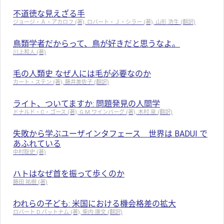
不道徳な見えざる手
ジョージ・Ａ・アカロフ (著), ロバート・Ｊ・シラー (著), 山形 浩生 (翻訳)
鳥類学者だからって、鳥が好きだと思うなよ。
川上和人 (著)
毛の人類史 なぜ人には毛が必要なのか
カート・ステン (著), 藤井美佐子 (翻訳)
ライト、ついてますか: 問題発見の人間学
ドナルド・C・ゴース (著), G.M.ワインバーグ (著), 木村 泉 (翻訳)
失敗から学ぶユーザインタフェース 世界は BADUI で
あふれている
中村聡史 (著)
ハトはなぜ首を振って歩くのか
藤田 祐樹 (著)
われらの子ども: 米国における機会格差の拡大
ロバート D.パットナム (著), 柴内 康文 (翻訳)