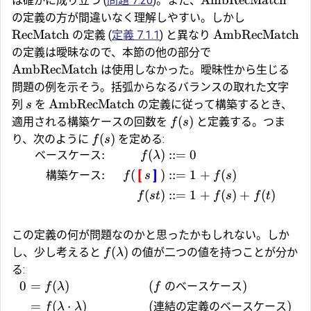
は確かに成り立つ (
問題 7.20
)。また、
の定義の方が間違いなく理解しやすい。しかし
RecMatch
AmbRecMatch
の定義 (
定義 7.1.1
) と異なり
の定義は曖昧なので、本節の他の部分で
AmbRecMatch
は使用しなかった。曖昧性から生じる
問題の例を示そう。括弧からなるバランスの取れた文字
AmbRecMatch
列
を
の定義に従って構築するとき、
s
(
)
適用される構築ケースの回数を
と定義する。つま
f
s
(
)
り、次のように
を定める:
f
s
ベースケース
:
(
)
::=
0
f
λ
構築ケース
:
(
)
::=
1
+
(
)
[
]
f
s
f
s
(
)
::=
1
+
(
)
+
(
)
f
s
t
f
s
f
t
この定義の何が問題なのかと思ったかもしれない。しか
(
)
し、少し考えると
の値が二つの値を持つことが分か
f
λ
る:
0
=
(
)
(
のベースケース
)
f
λ
f
=
(
⋅
)
(
連結の定義のベースケース
)
f
λ
λ