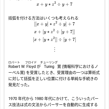
2
+
∗
÷
+
7
x
y
z
y
括弧を付ける方法はいくつも考えられる:
2
[[
+
]
∗
÷
]
+
7
x
y
z
y
2
+
[
∗
÷
[
+
7
]]
x
y
z
y
2
[
+
[
∗
]]
÷
[
+
7
]
x
y
z
y
⋮
ロバート
フロイド
チューリング
Robert
W.
Floyd
が
Turing
賞 (情報科学におけるノ
ーベル賞) を受賞したとき、受賞理由の一つは算術式
に対して括弧を正しい位置に付ける単純な手続きの
発見だった。
1970 年代から 1980 年代にかけて、こういったパー
ス技法は式の文法からパーサーを自動的に生成する