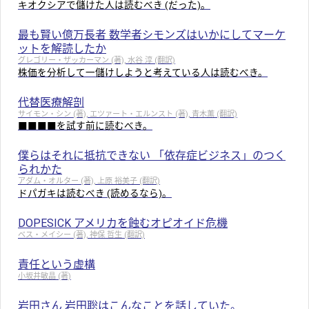
キオクシアで儲けた人は読むべき (だった)。
最も賢い億万長者 数学者シモンズはいかにしてマーケ
ットを解読したか
グレゴリー・ザッカーマン (著), 水谷 淳 (翻訳)
株価を分析して一儲けしようと考えている人は読むべき。
代替医療解剖
サイモン・シン (著), エツァート・エルンスト (著), 青木薫 (翻訳)
■■■■を試す前に読むべき。
僕らはそれに抵抗できない 「依存症ビジネス」のつく
られかた
アダム・オルター (著), 上原 裕美子 (翻訳)
ドパガキは読むべき (読めるなら)。
DOPESICK アメリカを蝕むオピオイド危機
ベス・メイシー (著), 神保 哲生 (翻訳)
責任という虚構
小坂井敏晶 (著)
岩田さん 岩田聡はこんなことを話していた。