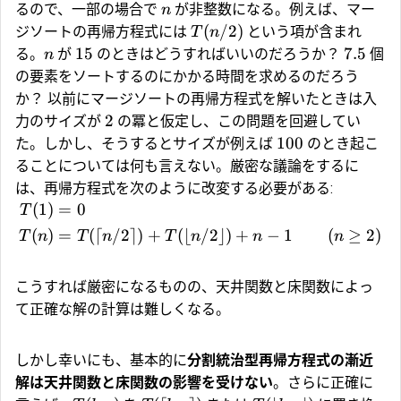
るので、一部の場合で
が非整数になる。例えば、マー
n
(
/2
)
ジソートの再帰方程式には
という項が含まれ
T
n
15
7.5
る。
が
のときはどうすればいいのだろうか？
個
n
の要素をソートするのにかかる時間を求めるのだろう
か？ 以前にマージソートの再帰方程式を解いたときは入
2
力のサイズが
の冪と仮定し、この問題を回避してい
100
た。しかし、そうするとサイズが例えば
のとき起こ
ることについては何も言えない。厳密な議論をするに
は、再帰方程式を次のように改変する必要がある:
(
1
)
=
0
T
(
)
=
(
⌈
/2
⌉
)
+
(
⌊
/2
⌋
)
+
−
1
(
≥
2
)
T
n
T
n
T
n
n
n
こうすれば厳密になるものの、天井関数と床関数によっ
て正確な解の計算は難しくなる。
しかし幸いにも、基本的に
分割統治型再帰方程式の漸近
解は天井関数と床関数の影響を受けない
。さらに正確に