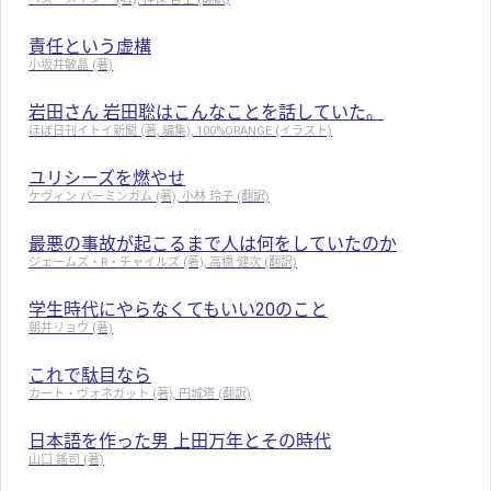
責任という虚構
小坂井敏晶 (著)
岩田さん 岩田聡はこんなことを話していた。
ほぼ日刊イトイ新聞 (著, 編集), 100%ORANGE (イラスト)
ユリシーズを燃やせ
ケヴィン バーミンガム (著), 小林 玲子 (翻訳)
最悪の事故が起こるまで人は何をしていたのか
ジェームズ・R・チャイルズ (著), 高橋 健次 (翻訳)
学生時代にやらなくてもいい20のこと
朝井リョウ (著)
これで駄目なら
カート・ヴォネガット (著), 円城塔 (翻訳)
日本語を作った男 上田万年とその時代
山口 謠司 (著)