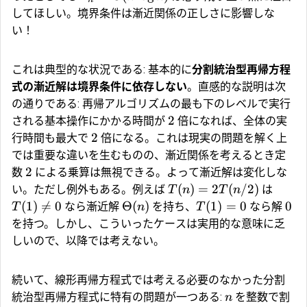
してほしい。境界条件は漸近関係の正しさに影響しな
い！
これは典型的な状況である: 基本的に
分割統治型再帰方程
式の漸近解は境界条件に依存しない
。直感的な説明は次
の通りである: 再帰アルゴリズムの最も下のレベルで実行
2
される基本操作にかかる時間が
倍になれば、全体の実
2
行時間も最大で
倍になる。これは現実の問題を解く上
では重要な違いを生むものの、漸近関係を考えるとき定
2
数
による乗算は無視できる。よって漸近解は変化しな
(
)
=
2
(
/2
)
い。ただし例外もある。例えば
は
T
n
T
n
(
1
)

=
0
Θ
(
)
(
1
)
=
0
0
なら漸近解
を持ち、
なら解
T
n
T
を持つ。しかし、こういったケースは実用的な意味に乏
しいので、以降では考えない。
続いて、線形再帰方程式では考える必要のなかった分割
統治型再帰方程式に特有の問題が一つある:
を整数で割
n