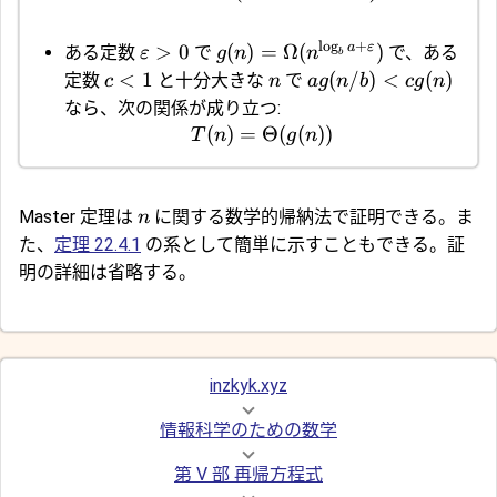
l
o
g
+
a
ε
>
0
(
)
=
Ω
(
)
ある定数
で
で、ある
ε
g
n
n
b
<
1
(
/
)
<
(
)
定数
と十分大きな
で
c
n
a
g
n
b
c
g
n
なら、次の関係が成り立つ:
(
)
=
Θ
(
(
))
T
n
g
n
Master 定理は
に関する数学的帰納法で証明できる。ま
n
た、
定理 22.4.1
の系として簡単に示すこともできる。証
明の詳細は省略する。
inzkyk.xyz
情報科学のための数学
第 V 部 再帰方程式