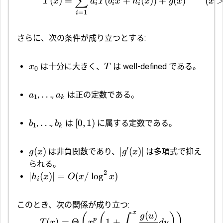
∑
(
)
=
(
+
(
))
+
(
)
(
T
x
a
T
b
x
h
x
g
x
x
i
i
i
=
1
i
さらに、次の条件が成り立つとする:
は十分に大きく、
は well-defined である。
x
T
0
…
,
,
は正の定数である。
a
a
1
k
…
[
0
,
1
)
,
,
は
に属する定数である。
b
b
1
k
′
(
)
∣
(
)
∣
は非負関数であり、
は多項式で抑え
g
x
g
x
られる。
2
∣
(
)
∣
=
(
/
l
o
g
)
h
x
O
x
x
i
このとき、次の関係が成り立つ:
x
(
)
(
(
)
)
g
u
∫
p
(
)
=
Θ
1
+
T
x
x
d
u