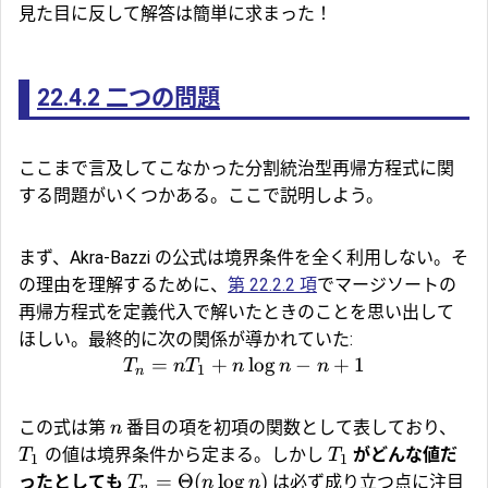
見た目に反して解答は簡単に求まった！
22.4.2
二つの問題
ここまで言及してこなかった分割統治型再帰方程式に関
する問題がいくつかある。ここで説明しよう。
まず、Akra-Bazzi の公式は境界条件を全く利用しない。そ
の理由を理解するために、
第 22.2.2 項
でマージソートの
再帰方程式を定義代入で解いたときのことを思い出して
ほしい。最終的に次の関係が導かれていた:
=
+
l
o
g
−
+
1
T
n
T
n
n
n
1
n
この式は第
番目の項を初項の関数として表しており、
n
の値は境界条件から定まる。しかし
がどんな値だ
T
T
1
1
=
Θ
(
l
o
g
)
ったとしても
は必ず成り立つ点に注目
T
n
n
n