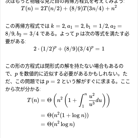
次はもっと物騒な見た目の再帰方程式を考えてみよう:
2
(
)
=
2
(
/2
)
+
(
8/9
)
(
3
/4
)
+
T
n
T
n
T
n
n
=
2
=
2
=
1/2
=
この再帰方程式では
,
,
,
k
a
b
a
1
1
2
8/9
=
3/4
,
である。よって
は次の等式を満たす必
b
p
2
要がある:
p
p
2
⋅
(
1/2
)
+
(
8/9
)
(
3/4
)
=
1
この形の方程式は閉形式の解を持たない場合もあるの
で、
を数値的に近似する必要があるかもしれない。た
p
=
2
だ、この問題では
という解がすぐに求まる。ここ
p
から次が分かる:
2
n
(
(
)
)
u
∫
2
(
)
=
Θ
1
+
T
n
n
d
u
3
u
1
2
=
Θ
(
(
1
+
l
o
g
))
n
n
2
=
Θ
(
l
o
g
)
n
n