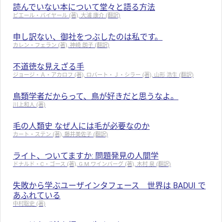
読んでいない本について堂々と語る方法
ピエール・バイヤール (著), 大浦 康介 (翻訳)
申し訳ない、御社をつぶしたのは私です。
カレン・フェラン (著), 神崎 朗子 (翻訳)
不道徳な見えざる手
ジョージ・Ａ・アカロフ (著), ロバート・Ｊ・シラー (著), 山形 浩生 (翻訳)
鳥類学者だからって、鳥が好きだと思うなよ。
川上和人 (著)
毛の人類史 なぜ人には毛が必要なのか
カート・ステン (著), 藤井美佐子 (翻訳)
ライト、ついてますか: 問題発見の人間学
ドナルド・C・ゴース (著), G.M.ワインバーグ (著), 木村 泉 (翻訳)
失敗から学ぶユーザインタフェース 世界は BADUI で
あふれている
中村聡史 (著)