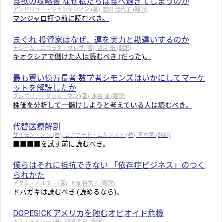
食欲の攻略書 なぜ私たちは食べ過ぎてしまうのか
アンドリュー・ジェンキンソン (著), 岩田 佳代子 (翻訳)
マンジャロ打つ前に読むべき。
まぐれ 投資家はなぜ、運を実力と勘違いするのか
ナシーム・ニコラス・タレブ (著), 望月 衛 (翻訳)
キオクシアで儲けた人は読むべき (だった)。
最も賢い億万長者 数学者シモンズはいかにしてマーケ
ットを解読したか
グレゴリー・ザッカーマン (著), 水谷 淳 (翻訳)
株価を分析して一儲けしようと考えている人は読むべき。
代替医療解剖
サイモン・シン (著), エツァート・エルンスト (著), 青木薫 (翻訳)
■■■■を試す前に読むべき。
僕らはそれに抵抗できない 「依存症ビジネス」のつく
られかた
アダム・オルター (著), 上原 裕美子 (翻訳)
ドパガキは読むべき (読めるなら)。
DOPESICK アメリカを蝕むオピオイド危機
ベス・メイシー (著), 神保 哲生 (翻訳)