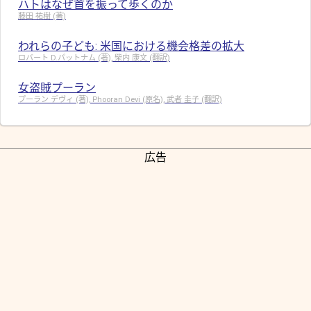
ハトはなぜ首を振って歩くのか
藤田 祐樹 (著)
われらの子ども: 米国における機会格差の拡大
ロバート D.パットナム (著), 柴内 康文 (翻訳)
女盗賊プーラン
プーラン デヴィ (著), Phooran Devi (原名), 武者 圭子 (翻訳)
広告