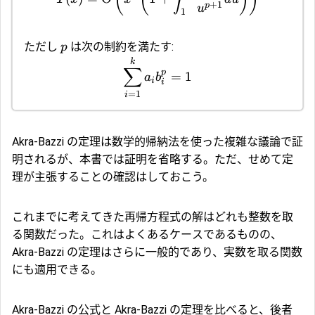
+
1
p
u
1
ただし
は次の制約を満たす:
p
k
∑
p
=
1
a
b
i
i
=
1
i
Akra-Bazzi の定理は数学的帰納法を使った複雑な議論で証
明されるが、本書では証明を省略する。ただ、せめて定
理が主張することの確認はしておこう。
これまでに考えてきた再帰方程式の解はどれも整数を取
る関数だった。これはよくあるケースであるものの、
Akra-Bazzi の定理はさらに一般的であり、実数を取る関数
にも適用できる。
Akra-Bazzi の公式と Akra-Bazzi の定理を比べると、後者