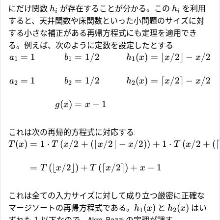
にだけ関数
が存在することが分かる。この
を利用
h
h
i
i
すると、天井関数や床関数といった小問題のサイズに対
する小さな補正がある再帰方程式にも定理を適用でき
る。例えば、次のように定数を設定したとする:
=
1
=
1/2
(
)
=
⌊
/2
⌋
−
/2
a
b
h
x
x
x
1
1
1
=
1
=
1/2
(
)
=
⌈
/2
⌉
−
/2
a
b
h
x
x
x
2
2
2
(
)
=
−
1
g
x
x
これは次の再帰的方程式に対応する:
(
)
=
1
⋅
(
/2
+
(
⌊
/2
⌋
−
/2
)
)
+
1
⋅
(
/2
+
(
⌈
T
x
T
x
x
x
T
x
=
(
⌊
/2
⌋
)
+
(
⌈
/2
⌉
)
+
−
1
T
x
T
x
x
これは全ての入力サイズに対して成り立つ厳密に正確な
(
)
(
)
マージソートの再帰方程式である。
と
はい
h
x
h
x
1
2