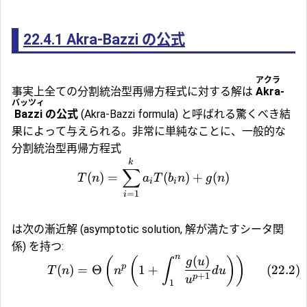
22.4.1
Akra-Bazzi の公式
アクラ
事実上全ての分割統治型再帰方程式に対する解は
Akra
-
バッツィ
Bazzi
の公式
(Akra-Bazzi formula) と呼ばれる驚くべき結
果によって与えられる。非常に単純なことに、一般的な
分割統治型再帰方程式
k
∑
(
)
=
(
)
+
(
)
T
n
a
T
b
n
g
n
i
i
=
1
i
は次の
漸近解
(asymptotic solution, 解が満たすシータ関
係) を持つ:
n
(
)
(
(
)
)
g
u
∫
p
(
)
=
Θ
1
+
(
22.2
)
T
n
n
d
u
+
1
p
u
1