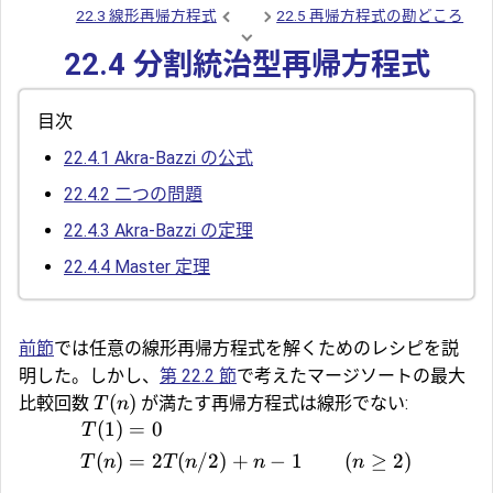
22.3 線形再帰方程式
22.5 再帰方程式の勘どころ
22.4 分割統治型再帰方程式
目次
22.4.1
Akra-Bazzi の公式
22.4.2
二つの問題
22.4.3
Akra-Bazzi の定理
22.4.4
Master 定理
前節
では任意の線形再帰方程式を解くためのレシピを説
明した。しかし、
第 22.2 節
で考えたマージソートの最大
(
)
比較回数
が満たす再帰方程式は線形でない:
T
n
(
1
)
=
0
T
(
)
=
2
(
/2
)
+
−
1
(
≥
2
)
T
n
T
n
n
n