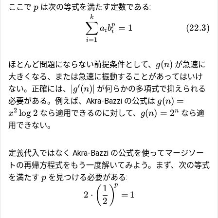
ここで
は次の等式を満たす定数である:
p
k
∑
p
=
1
(
22.3
)
a
b
i
i
=
1
i
(
)
ほとんど問題にならない前提条件として、
が急速に
g
n
大きくなる、または急速に振動することがあってはいけ
′
∣
(
)
∣
ない。正確には、
が何らかの多項式で抑えられる
g
n
(
)
=
必要がある。例えば、Akra-Bazzi の公式は
g
n
2
n
l
o
g
2
(
)
=
2
なら適用できるのに対して、
なら適
x
g
n
用できない。
定義代入ではなく Akra-Bazzi の公式を使ってマージソー
トの再帰方程式をもう一度解いてみよう。まず、次の等式
を満たす
を見つける必要がある:
p
p
1
(
)
2
⋅
=
1
2