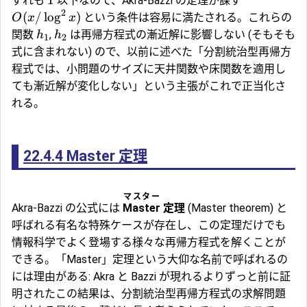
1
ずれも
以下なので、Akra-Bazzi の定理が課す
2
(
/
l
o
g
)
という条件は容易に満たされる。これらの
O
x
x
関数
,
は再帰方程式の漸近解に影響しない (そもそも
h
h
1
2
式に含まれない) ので、以前に述べた「分割統治型再帰方
程式では、小問題のサイズに天井関数や床関数を適用し
ても漸近解が変化しない」という主張がこれで正当化さ
れる。
22.4.4
Master 定理
マスター
Akra-Bazzi の公式には
Master
定理
(Master theorem) と
呼ばれる有名な特殊ケースが存在し、この定理だけでも
情報科学でよく登場する様々な再帰方程式を解くことが
できる。「Master」定理という大仰な名前で呼ばれるの
には理由がある: Akra と Bazzi が現れるよりずっと前に証
明されたこの結果は、分割統治型再帰方程式の求解問題