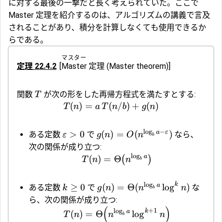
に対する最後の一撃だと長く考えられていた。ここで
Master 定理を紹介するのは、アルゴリズムの講義で言及
されることがあり、積分を計算しなくても使用できるか
らである。
マスター
定理 22.4.2
[
Master
定理
(Master theorem)]
関数
が次の形をした再帰方程式を満たすとする:
T
(
)
=
(
/
)
+
(
)
T
n
a
T
n
b
g
n
l
o
g
−
a
ε
>
0
(
)
=
(
)
ある定数
で
なら、
ε
g
n
O
n
b
次の関係が成り立つ:
l
o
g
a
(
)
=
Θ
(
)
T
n
n
b
l
o
g
k
a
≥
0
(
)
=
Θ
(
l
o
g
)
ある定数
で
な
k
g
n
n
n
b
ら、次の関係が成り立つ:
(
)
+
1
l
o
g
k
a
(
)
=
Θ
l
o
g
T
n
n
n
b