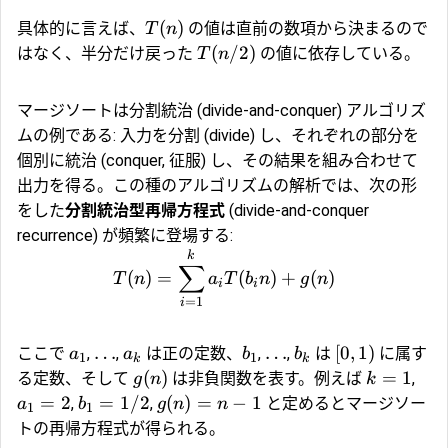
(
)
具体的に言えば、
の値は直前の数項から決まるので
T
n
(
/2
)
はなく、半分だけ戻った
の値に依存している。
T
n
マージソートは分割統治 (divide-and-conquer) アルゴリズ
ムの例である: 入力を分割 (divide) し、それぞれの部分を
個別に統治 (conquer, 征服) し、その結果を組み合わせて
出力を得る。この種のアルゴリズムの解析では、次の形
をした
分割統治型再帰方程式
(divide-and-conquer
recurrence) が頻繁に登場する:
k
∑
(
)
=
(
)
+
(
)
T
n
a
T
b
n
g
n
i
i
=
1
i
…
…
[
0
,
1
)
ここで
,
,
は正の定数、
,
,
は
に属す
a
a
b
b
1
1
k
k
(
)
=
1
る定数、そして
は非負関数を表す。例えば
,
g
n
k
=
2
=
1/2
(
)
=
−
1
,
,
と定めるとマージソー
a
b
g
n
n
1
1
トの再帰方程式が得られる。