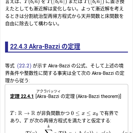
(
)
(
⌈
⌉
)
(
⌊
⌋
)
言えば、
を
または
に置き換
T
b
n
T
b
n
T
b
n
i
i
i
えたとしても漸近解は変化しない。よって漸近解を考え
るときは分割統治型再帰方程式から天井関数と床関数を
自由に除去して構わない。
22.4.3
Akra-Bazzi の定理
(22.2)
等式
が示す Akra-Bazzi の公式、そして上述の境
界条件や整数性に関する事実は全て次の Akra-Bazzi の定
理から従う:
アクラ
バッツィ
定理 22.4.1
[
Akra
-
Bazzi
の定理
(Akra-Bazzi theorem)]
R
R
:
→
0
≤
≤
が非負関数かつ
で有界で
T
x
x
0
あり、
が次の再帰方程式を満たすと仮定する:
T
k