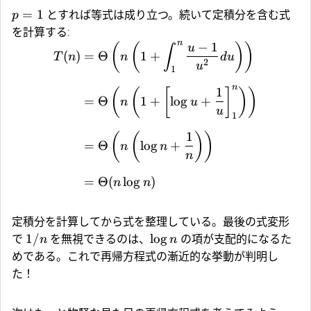
=
1
とすれば等式は成り立つ。続いて定積分を含む式
p
を計算する:
n
−
1
(
(
)
)
u
∫
(
)
=
Θ
1
+
T
n
n
d
u
2
u
1
n
1
(
(
[
]
)
)
=
Θ
1
+
l
o
g
+
n
u
u
1
1
(
(
)
)
=
Θ
l
o
g
+
n
n
n
=
Θ
(
l
o
g
)
n
n
定積分を計算してから式を整理している。最後の式変形
1/
l
o
g
で
を無視できるのは、
の項が支配的になるた
n
n
めである。これで再帰方程式の漸近的な挙動が判明し
た！