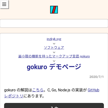
inzkyk.xyz
ソフトウェア
最小限の機能を持ったマークアップ言語 gokuro
gokuro デモページ
2020/7/1
gokuro の解説は
こちら
。C, Go, Node.js の実装が
GitHub
レポジトリ
にあります。