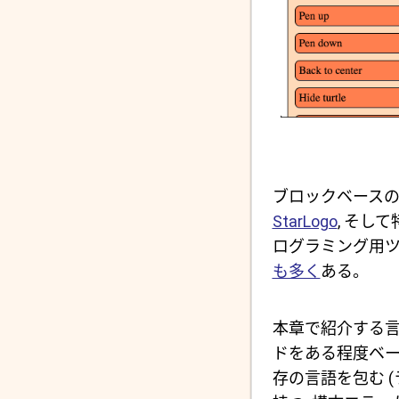
ブロックベース
StarLogo
, そし
ログラミング用ツ
も多く
ある。
本章で紹介する言語
ドをある程度ベー
存の言語を包む 