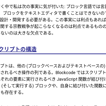
く中で私は次の事実に気が付いた: ブロック言語では言語自体
る。ブロックをテキストエディタで書くことはできないの
E も設計・開発する必要がある。この事実には利点もあれ
に関する宗教戦争が起こらなくなるのは利点であるもの
きないのは大きな欠点である。
e スクリプトの構造
 スクリプトは、他の (ブロックベースおよびテキストベースの
れるべき操作の列である。Blockcode ではスクリプトが
れの要素に実行されるべき JavaScript 関数が結び
 (そして実行する) ブロックや、自身に結び付いた関数
クも存在する。