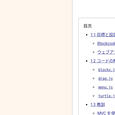
目次
1.1
目標と設
Blockc
ウェブア
1.2
コードの
blocks.j
drag.js
menu.js
turtle.j
1.3
教訓
MVC を