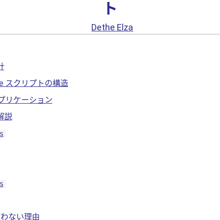
ト
Dethe Elza
計
ode スクリプトの構造
プリケーション
解説
s
s
使わない理由