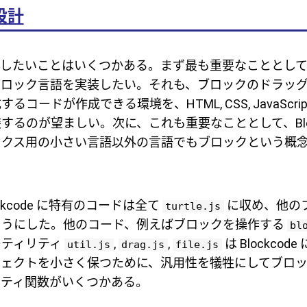
設計
e で達成したいことはいくつかある。まず最も重要なこととし
ブロック言語を実装したい。それも、ブロックのドラッ
コードが作成できる環境を、HTML, CSS, JavaScri
するのが望ましい。次に、これも重要なこととして、Block
ックス用の小さい言語以外の言語でもブロックという概
ckcode に特有のコードは全て
に収め、他の
turtle.js
ようにした。他のコード、例えばブロックを操作する
bl
ーティリティ
,
,
は Blockco
util.js
drag.js
file.js
ジェクトを小さく保つために、汎用性を犠牲にしてブロ
リティ関数がいくつかある。