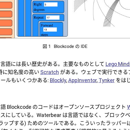
図 1
Blockcode の IDE
の言語には長い歴史がある。主要なものとして
Lego Min
て特に知名度の高い
Scratch
がある。ウェブで実行できる
ールもいくつかある:
Blockly
,
AppInventor
,
Tynker
をは
 Blockcode のコードはオープンソースプロジェクト
W
スにしている。Waterbear は言語ではなく、ブロック
(ラップする) ためのツールである。こういったラッパー