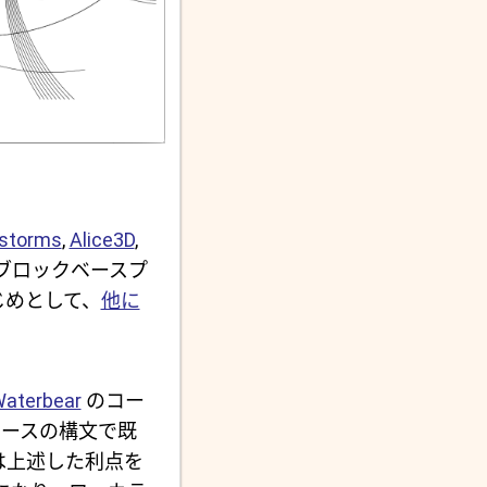
dstorms
,
Alice3D
,
ブロックベースプ
じめとして、
他に
aterbear
のコー
ベースの構文で既
は上述した利点を