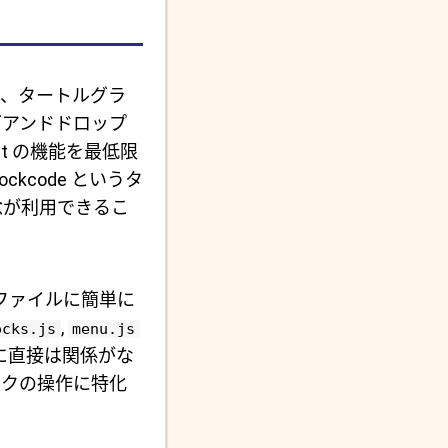
て、タートルグラ
グアンドドロップ
pt の機能を最低限
code というタ
念が利用できるこ
ファイルに簡単に
,
ocks.js
menu.js
de に直接は関係がな
ックの操作に特化