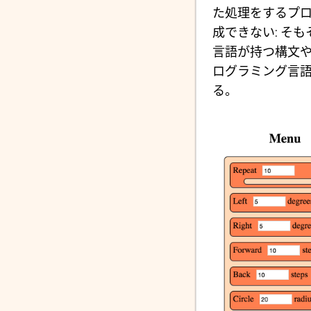
た処理をするプ
成できない: そ
言語が持つ構文
ログラミング言
る。