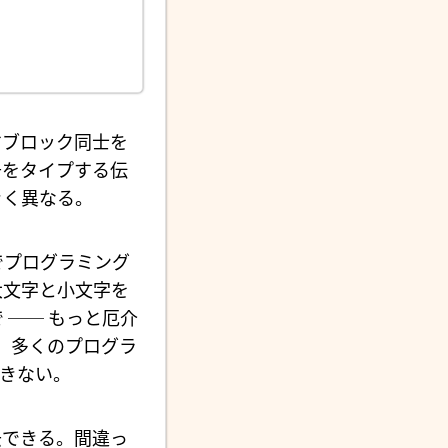
すブロック同士を
号をタイプする伝
きく異なる。
でプログラミング
大文字と小文字を
── もっと厄介
、多くのプログラ
きない。
去できる。間違っ