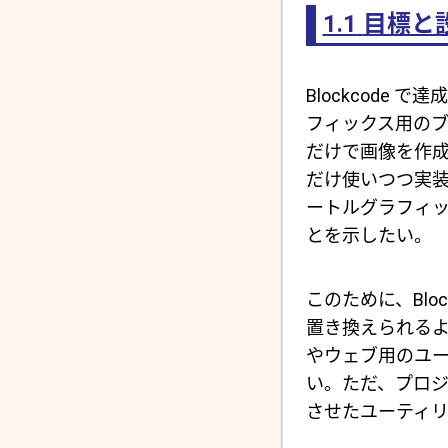
1.1
目標と
Blockcod
フィックス用の
だけで画像を作成する
だけ使いつつ実装
ートルグラフィ
とを示したい。
このために、Blo
置き換えられる
やウェブ用のユ
い。ただ、プロ
させたユーティ