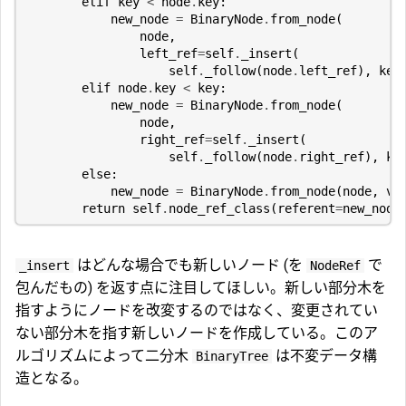
elif
key
<
node
.
key
:
new_node
=
BinaryNode
.
from_node
(
node
,
left_ref
=
self
.
_insert
(
self
.
_follow
(
node
.
left_ref
),
key
elif
node
.
key
<
key
:
new_node
=
BinaryNode
.
from_node
(
node
,
right_ref
=
self
.
_insert
(
self
.
_follow
(
node
.
right_ref
),
ke
else
:
new_node
=
BinaryNode
.
from_node
(
node
,
va
return
self
.
node_ref_class
(
referent
=
new_node
はどんな場合でも新しいノード (を
で
_insert
NodeRef
包んだもの) を返す点に注目してほしい。新しい部分木を
指すようにノードを改変するのではなく、変更されてい
ない部分木を指す新しいノードを作成している。このア
ルゴリズムによって二分木
は不変データ構
BinaryTree
造となる。