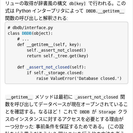
リューの取得が辞書風の構文
で行われる。この
db[key]
式は Python インタープリタによって
DBDB.__getitem__
関数の呼び出しと解釈される:
# dbdb/interface.py
class
DBDB
(
object
):
# ...
def
__getitem__
(
self
,
key
):
self
.
_assert_not_closed
()
return
self
.
_tree
.
get
(
key
)
def
_assert_not_closed
(
self
):
if
self
.
_storage
.
closed
:
raise
ValueError
(
'Database closed.'
)
メソッドは最初に
関
__getitem__
_assert_not_closed
数を呼び出してデータベースが現在オープンされているこ
とを確認する。なるほど！ これで
が
クラ
DBDB
Storage
スのインスタンスに対するアクセスを必要とする理由が
一つ分かった: 事前条件を保証するためである。 (この設