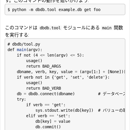
す。このコマンドの動作を追いかけよう:
このコマンドは
モジュールにある
関数
dbdb.tool
main
を実行する:
# dbdb/tool.py
def
main
(
argv
):
if
not
(
4
<=
len
(
argv
)
<=
5
):
usage
()
return
BAD_ARGS
dbname
,
verb
,
key
,
value
=
(
argv
[
1
:]
+
[
None
])[:
if
verb
not
in
{
'get'
,
'set'
,
'delete'
}:
usage
()
return
BAD_VERB
db
=
dbdb
.
connect
(
dbname
)
# データベース
try
:
if
verb
==
'get'
:
sys
.
stdout
.
write
(
db
[
key
])
# バリューの取
elif
verb
==
'set'
:
db
[
key
]
=
value
db
.
commit
()