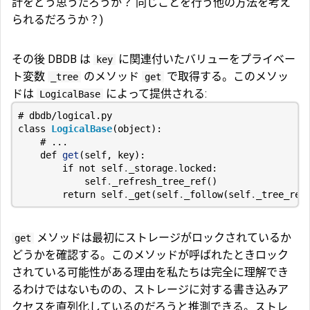
計をどう思うだろうか？ 同じことを行う他の方法を考え
られるだろうか？)
その後 DBDB は
に関連付いたバリューをプライベー
key
ト変数
のメソッド
で取得する。このメソッ
_tree
get
ドは
によって提供される:
LogicalBase
# dbdb/logical.py
class
LogicalBase
(
object
):
# ...
def
get
(
self
,
key
):
if
not
self
.
_storage
.
locked
:
self
.
_refresh_tree_ref
()
return
self
.
_get
(
self
.
_follow
(
self
.
_tree_ref
メソッドは最初にストレージがロックされているか
get
どうかを確認する。このメソッドが呼ばれたときロック
されている可能性がある理由を私たちは完全に理解でき
るわけではないものの、ストレージに対する書き込みア
クセスを直列化しているのだろうと推測できる。ストレ