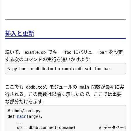
挿入と更新
続いて、
でキー
にバリュー
を設定
examle.db
foo
bar
する次のコマンドの実行を追いかけよう:
$ python -m dbdb.tool example.db 
set
ここでも
モジュールの
関数が最初に実
dbdb.tool
main
行される。この関数は以前に示したので、ここでは重要
な部分だけを示す:
# dbdb/tool.py
def
main
(
argv
):
...
db
=
dbdb
.
connect
(
dbname
)
# データベース