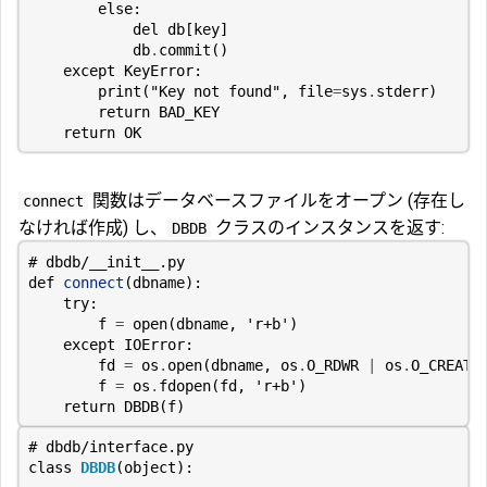
else
:
del
db
[
key
]
db
.
commit
()
except
KeyError
:
print
(
"Key not found"
,
file
=
sys
.
stderr
)
return
BAD_KEY
return
OK
関数はデータベースファイルをオープン (存在し
connect
なければ作成) し、
クラスのインスタンスを返す:
DBDB
# dbdb/__init__.py
def
connect
(
dbname
):
try
:
f
=
open
(
dbname
,
'r+b'
)
except
IOError
:
fd
=
os
.
open
(
dbname
,
os
.
O_RDWR
|
os
.
O_CREAT
)
f
=
os
.
fdopen
(
fd
,
'r+b'
)
return
DBDB
(
f
)
# dbdb/interface.py
class
DBDB
(
object
):