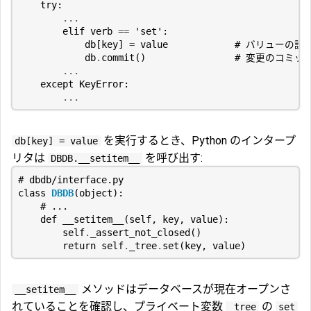
try
:
...
elif
verb
==
'set'
:
db
[
key
]
=
value
# バリューの設
db
.
commit
()
# 変更のコミッ
...
except
KeyError
:
...
を実行するとき、Python のインタープ
db[key] = value
リタは
を呼び出す:
DBDB.__setitem__
# dbdb/interface.py
class
DBDB
(
object
):
# ...
def
__setitem__
(
self
,
key
,
value
):
self
.
_assert_not_closed
()
return
self
.
_tree
.
set
(
key
,
value
)
メソッドはデータベースが現在オープンさ
__setitem__
れていることを確認し、プライベート変数
の
_tree
set