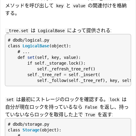
メソッドを呼び出して
と
の関連付けを格納
key
value
する。
は
によって提供される:
_tree.set
LogicalBase
# dbdb/logical.py
class
LogicalBase
(
object
):
# ...
def
set
(
self
,
key
,
value
):
if
self
.
_storage
.
lock
():
self
.
_refresh_tree_ref
()
self
.
_tree_ref
=
self
.
_insert
(
self
.
_follow
(
self
.
_tree_ref
),
key
,
self
.
は最初にストレージのロックを確認する。
は
set
lock
自分が現在ロックを持っているなら
を返し、持っ
False
ていないならロックを取得した上で
を返す:
True
# dbdb/storage.py
class
Storage
(
object
):
# ...