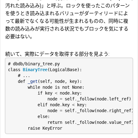
汚れた読み込み)」と呼ぶ。ロックを使ったこのパターン
を使うとき読み込まれるバリューがダーティリードによ
って最新でなくなる可能性が生まれるものの、同時に複
数の読み込みが実行される状況でもブロックを気にする
必要はない。
続いて、実際にデータを取得する部分を見よう:
# dbdb/binary_tree.py
class
BinaryTree
(
LogicalBase
):
# ...
def
_get
(
self
,
node
,
key
):
while
node
is
not
None
:
if
key
<
node
.
key
:
node
=
self
.
_follow
(
node
.
left_ref
)
elif
node
.
key
<
key
:
node
=
self
.
_follow
(
node
.
right_ref
)
else
:
return
self
.
_follow
(
node
.
value_ref
)
raise
KeyError