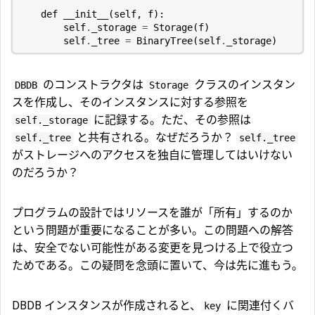
def
__init__
(
self
,
f
):
self
.
_storage
=
Storage
(
f
)
self
.
_tree
=
BinaryTree
(
self
.
_storage
)
のコンストラクタは
クラスのインスタン
DBDB
Storage
スを作成し、そのインスタンスに対する参照を
に記録する。ただ、その参照は
self._storage
と共有される。なぜだろうか？
self._tree
self._tree
がストレージへのアクセスを独自に管理してはいけない
のだろうか？
プログラムの設計ではリソースを誰が「所有」するのか
という問題が重要になることが多い。この問題への解答
は、安全でない可能性がある変更を見つける上で役立つ
ためである。この疑問を念頭に置いて、今は先に進もう。
DBDB インスタンスが作成されると、
に関連付くバ
key