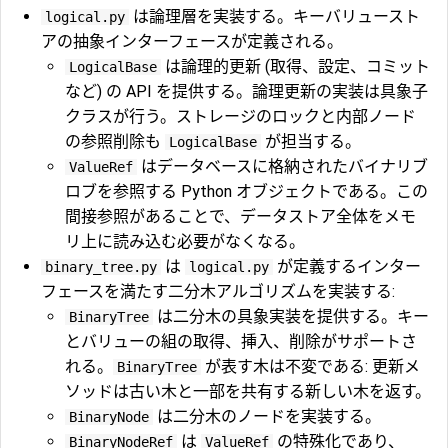
は論理層を実装する。キーバリュースト
logical.py
アの抽象インターフェースが定義される。
は論理的更新 (取得、設定、コミット
LogicalBase
など) の API を提供する。論理更新の実装は具象子
クラスが行う。ストレージのロックと内部ノード
の参照削除も
が担当する。
LogicalBase
はデータベースに格納されたバイナリブ
ValueRef
ロブを参照する Python オブジェクトである。この
間接参照があることで、データストア全体をメモ
リ上に読み込む必要がなくなる。
は
が定義するインター
binary_tree.py
logical.py
フェースを満たす二分木アルゴリズムを実装する:
は二分木の具象実装を提供する。キー
BinaryTree
とバリューの組の取得、挿入、削除がサポートさ
れる。
が表す木は不変である: 更新メ
BinaryTree
ソッドは古い木と一部を共有する新しい木を返す。
は二分木のノードを実装する。
BinaryNode
は
の特殊化であり、
BinaryNodeRef
ValueRef