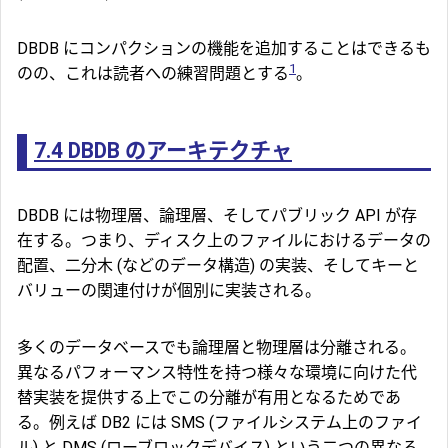
DBDB にコンパクションの機能を追加することはできるも
1
のの、これは読者への練習問題とする
。
7.4
DBDB のアーキテクチャ
DBDB には物理層、論理層、そしてパブリック API が存
在する。つまり、ディスク上のファイルにおけるデータの
配置、二分木 (などのデータ構造) の実装、そしてキーと
バリューの関連付けが個別に実装される。
多くのデータベースでも論理層と物理層は分離される。
異なるパフォーマンス特性を持つ様々な環境に向けた代
替実装を提供する上でこの分離が有用となるためであ
る。例えば DB2 には SMS (ファイルシステム上のファイ
ル) と DMS (ローブロックデバイス) という二つの異なる