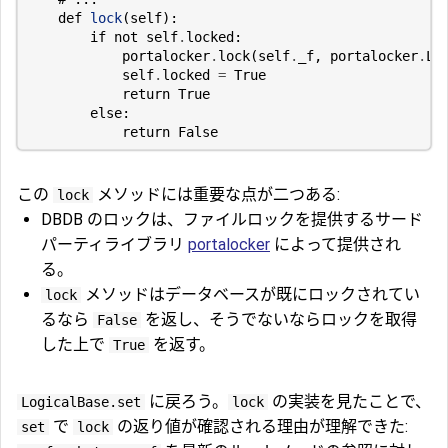
def
lock
(
self
):
if
not
self
.
locked
:
portalocker
.
lock
(
self
.
_f
,
portalocker
.
LO
self
.
locked
=
True
return
True
else
:
return
False
この
メソッドには重要な点が二つある:
lock
DBDB のロックは、ファイルロックを提供するサード
パーティライブラリ
portalocker
によって提供され
る。
メソッドはデータベースが既にロックされてい
lock
るなら
を返し、そうでないならロックを取得
False
した上で
を返す。
True
に戻ろう。
の実装を見たことで、
LogicalBase.set
lock
で
の返り値が確認される理由が理解できた:
set
lock