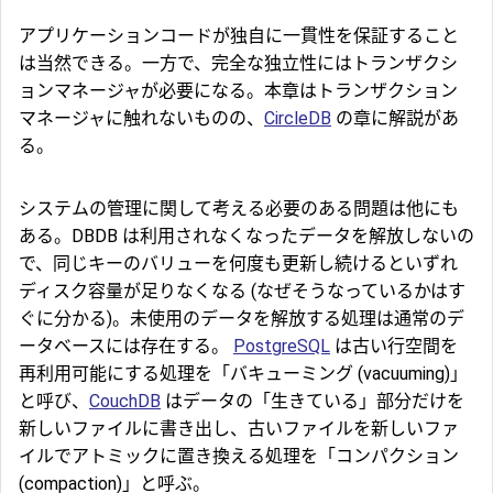
アプリケーションコードが独自に一貫性を保証すること
は当然できる。一方で、完全な独立性にはトランザクシ
ョンマネージャが必要になる。本章はトランザクション
マネージャに触れないものの、
CircleDB
の章に解説があ
る。
システムの管理に関して考える必要のある問題は他にも
ある。DBDB は利用されなくなったデータを解放しないの
で、同じキーのバリューを何度も更新し続けるといずれ
ディスク容量が足りなくなる (なぜそうなっているかはす
ぐに分かる)。未使用のデータを解放する処理は通常のデ
ータベースには存在する。
PostgreSQL
は古い行空間を
再利用可能にする処理を「バキューミング (vacuuming)」
と呼び、
CouchDB
はデータの「生きている」部分だけを
新しいファイルに書き出し、古いファイルを新しいファ
イルでアトミックに置き換える処理を「コンパクション
(compaction)」と呼ぶ。