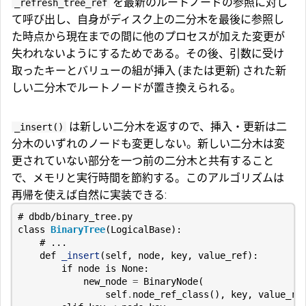
を最新のルートノードの参照に対し
_refresh_tree_ref
て呼び出し、自身がディスク上の二分木を最後に参照し
た時点から現在までの間に他のプロセスが加えた変更が
失われないようにするためである。その後、引数に受け
取ったキーとバリューの組が挿入 (または更新) された新
しい二分木でルートノードが置き換えられる。
は新しい二分木を返すので、挿入・更新は二
_insert()
分木のいずれのノードも変更しない。新しい二分木は変
更されていない部分を一つ前の二分木と共有すること
で、メモリと実行時間を節約する。このアルゴリズムは
再帰を使えば自然に実装できる:
# dbdb/binary_tree.py
class
BinaryTree
(
LogicalBase
):
# ...
def
_insert
(
self
,
node
,
key
,
value_ref
):
if
node
is
None
:
new_node
=
BinaryNode
(
self
.
node_ref_class
(),
key
,
value_re