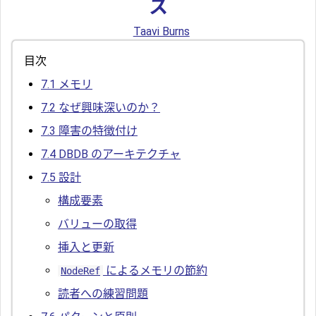
ス
Taavi Burns
目次
7.1
メモリ
7.2
なぜ興味深いのか？
7.3
障害の特徴付け
7.4
DBDB のアーキテクチャ
7.5
設計
構成要素
バリューの取得
挿入と更新
によるメモリの節約
NodeRef
読者への練習問題