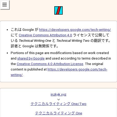
これは Google が
https://developers.google.com/tech-writing/
にて
Creative Commons Attribution 4.0
ライセンスで公開して
いる
Technical Writing One
と
Technical Writing Two
の翻訳です。
訳者と Google は無関係です。
Portions of this page are modifications based on work created
and
shared by Google
and used according to terms described in
the
Creative Commons 4.0 Attribution License
. The original
content is published at
https://developers.google.com/tech-
writing/
.
inzkyk.xyz
テクニカルライティング One/Two
テクニカルライティング One