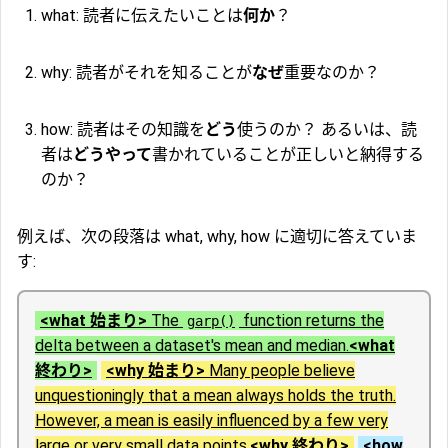
what: 読者に伝えたいことは
何か
？
why: 読者がそれを知ることが
なぜ
重要なのか？
how: 読者はその知識を
どう
使うのか？ あるいは、読
者は
どうやって
書かれていることが正しいと納得する
のか？
例えば、次の段落は what, why, how に適切に答えていま
す:
<what 始まり>
The
function returns the
garp()
delta between a dataset's mean and median.
<what
終わり>
<why 始まり>
Many people believe
unquestioningly that a mean always holds the truth.
However, a mean is easily influenced by a few very
large or very small data points.
<why 終わり>
<how