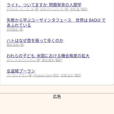
ライト、ついてますか: 問題発見の人間学
ドナルド・C・ゴース (著), G.M.ワインバーグ (著), 木村 泉 (翻訳)
失敗から学ぶユーザインタフェース 世界は BADUI で
あふれている
中村聡史 (著)
ハトはなぜ首を振って歩くのか
藤田 祐樹 (著)
われらの子ども: 米国における機会格差の拡大
ロバート D.パットナム (著), 柴内 康文 (翻訳)
女盗賊プーラン
プーラン デヴィ (著), Phooran Devi (原名), 武者 圭子 (翻訳)
広告