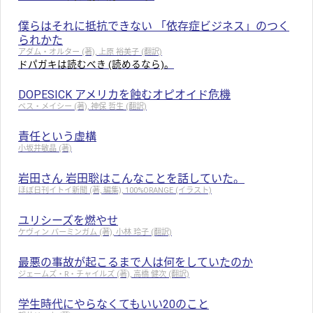
僕らはそれに抵抗できない 「依存症ビジネス」のつく
られかた
アダム・オルター (著), 上原 裕美子 (翻訳)
ドパガキは読むべき (読めるなら)。
DOPESICK アメリカを蝕むオピオイド危機
ベス・メイシー (著), 神保 哲生 (翻訳)
責任という虚構
小坂井敏晶 (著)
岩田さん 岩田聡はこんなことを話していた。
ほぼ日刊イトイ新聞 (著, 編集), 100%ORANGE (イラスト)
ユリシーズを燃やせ
ケヴィン バーミンガム (著), 小林 玲子 (翻訳)
最悪の事故が起こるまで人は何をしていたのか
ジェームズ・R・チャイルズ (著), 高橋 健次 (翻訳)
学生時代にやらなくてもいい20のこと