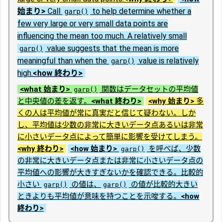
始まり>
Call
to help determine whether a
garp()
few very large or very small data points are
influencing the mean too much. A relatively small
value suggests that the mean is more
garp()
meaningful than when the
value is relatively
garp()
high.
<how 終わり>
<what 始まり>
関数はデータセットの平均値
garp()
と中央値の差を返す。
<what 終わり>
<why 始まり>
多
くの人は平均値が常に真実だと信じて疑わない。しか
し、平均値は少数の非常に大きいデータ点あるいは非常
に小さいデータ点によって簡単に影響を受けてしまう。
<why 終わり>
<how 始まり>
を呼べば、少数
garp()
の非常に大きいデータ点または非常に小さいデータ点の
平均値への影響が大きすぎないかを確認できる。比較的
小さい
の値は、
の値が比較的大きい
garp()
garp()
ときよりも平均値が意味を持つことを示唆する。
<how
終わり>