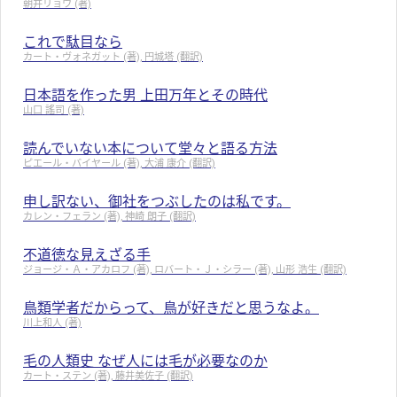
朝井リョウ (著)
これで駄目なら
カート・ヴォネガット (著), 円城塔 (翻訳)
日本語を作った男 上田万年とその時代
山口 謠司 (著)
読んでいない本について堂々と語る方法
ピエール・バイヤール (著), 大浦 康介 (翻訳)
申し訳ない、御社をつぶしたのは私です。
カレン・フェラン (著), 神崎 朗子 (翻訳)
不道徳な見えざる手
ジョージ・Ａ・アカロフ (著), ロバート・Ｊ・シラー (著), 山形 浩生 (翻訳)
鳥類学者だからって、鳥が好きだと思うなよ。
川上和人 (著)
毛の人類史 なぜ人には毛が必要なのか
カート・ステン (著), 藤井美佐子 (翻訳)