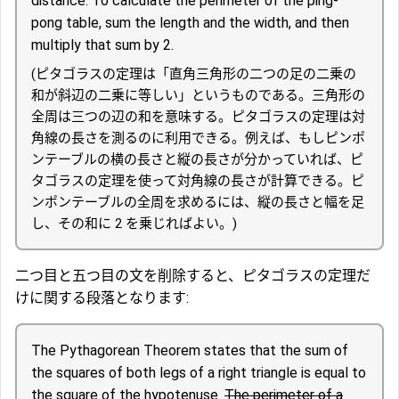
distance. To calculate the perimeter of the ping-
pong table, sum the length and the width, and then
multiply that sum by 2.
(ピタゴラスの定理は「直角三角形の二つの足の二乗の
和が斜辺の二乗に等しい」というものである。三角形の
全周は三つの辺の和を意味する。ピタゴラスの定理は対
角線の長さを測るのに利用できる。例えば、もしピンポ
ンテーブルの横の長さと縦の長さが分かっていれば、ピ
タゴラスの定理を使って対角線の長さが計算できる。ピ
ンポンテーブルの全周を求めるには、縦の長さと幅を足
し、その和に 2 を乗じればよい。)
二つ目と五つ目の文を削除すると、ピタゴラスの定理だ
けに関する段落となります:
The Pythagorean Theorem states that the sum of
the squares of both legs of a right triangle is equal to
the square of the hypotenuse.
The perimeter of a