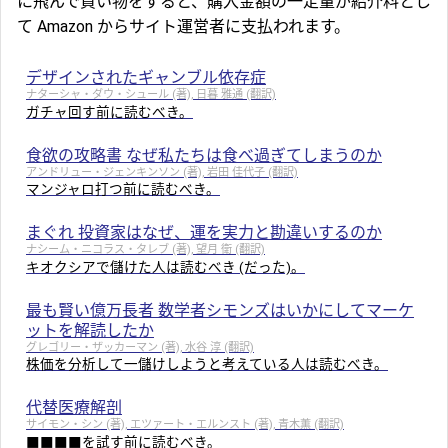
に飛んで買い物をすると、購入金額の一定量が紹介料とし
て Amazon からサイト運営者に支払われます。
デザインされたギャンブル依存症
ナターシャ・ダウ・シュール (著), 日暮 雅通 (翻訳)
ガチャ回す前に読むべき。
食欲の攻略書 なぜ私たちは食べ過ぎてしまうのか
アンドリュー・ジェンキンソン (著), 岩田 佳代子 (翻訳)
マンジャロ打つ前に読むべき。
まぐれ 投資家はなぜ、運を実力と勘違いするのか
ナシーム・ニコラス・タレブ (著), 望月 衛 (翻訳)
キオクシアで儲けた人は読むべき (だった)。
最も賢い億万長者 数学者シモンズはいかにしてマーケ
ットを解読したか
グレゴリー・ザッカーマン (著), 水谷 淳 (翻訳)
株価を分析して一儲けしようと考えている人は読むべき。
代替医療解剖
サイモン・シン (著), エツァート・エルンスト (著), 青木薫 (翻訳)
■■■■を試す前に読むべき。