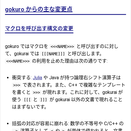
gokuro からの主な変更点
マクロを呼び出す構文の変更
gokuro ではマクロを
と呼び出すのに対し
<<<NAME>>>
て、gokurai では
と呼び出します。
[[[NAME]]]
の利用を止めた理由は次の通りです:
<<<NAME>>>
衝突する:
Julia
や Java が持つ論理右シフト演算子は
で表されます。また、C++ で複雑なテンプレート
>>>
を書くと
が現れます。これに対して、gokurai が
>>>
使う
と
が gokurai 以外の文書で現れること
[[[
]]]
はまずないです。
括弧の対応が容易に崩れる: 数学の不等号や C/C++ の
演算子として
や
が単体で使われると、文書
->
<
>