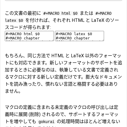
この文書の最初に
または
#+MACRO html $0
#+MACRO
を付ければ、それぞれ HTML と LaTeX のソー
latex $0
スコードが得られます:
もちろん、同じ方法で HTML と LaTeX 以外のフォーマッ
トにも対応できます。新しいフォーマットのサポートを追
加するときに必要なのは、執筆している文書で定義され
るマクロに対する新しい定義だけです。膨大なドキュメン
トを読み漁ったり、慣れない言語と格闘する必要はあり
ません。
マクロの定義に含まれる未定義のマクロの呼び出しは定
義時に展開 (削除) されるので、サポートするフォーマッ
トを増やしても
の処理時間はほとんど増えない
gokurai