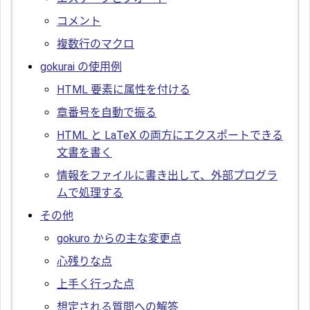
コメント
複数行のマクロ
gokurai の使用例
HTML 要素に属性を付ける
章番号を自動で振る
HTML と LaTeX の両方にエクスポートできる
文書を書く
情報をファイルに書き出して、外部プログラ
ムで処理する
その他
gokuro からの主な変更点
心残りな点
上手く行った点
想定される質問への解答