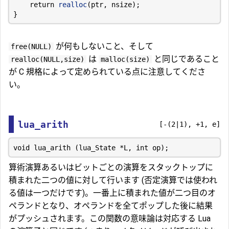
return
realloc
(
ptr
,
nsize
);
}
が何もしないこと、そして
free(NULL)
は
と同じであること
realloc(NULL,size)
malloc(size)
が C 規格によって定められている点に注意してくださ
い。
lua_arith
[-(2|1), +1, e]
算術演算あるいはビットごとの演算をスタックトップに
積まれた二つの値に対して行います (否定演算では使われ
る値は一つだけです)。一番上に積まれた値が二つ目のオ
ペランドとなり、オペランドを全てポップした後に結果
がプッシュされます。この関数の意味論は対応する Lua