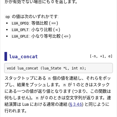
かが有効でない場合にも 0 を返します。
の値は次のいずれかです:
op
: 等価比較 (
)
LUA_OPEQ
==
: 小なり比較 (
)
LUA_OPLT
<
: 小なり等号比較 (
)
LUA_OPLE
<=
lua_concat
[-n, +1, e]
スタックトップにある
個の値を連結し、それらをポッ
n
プし、結果をプッシュします。
が 1 のときはスタック
n
にある一つの値が返り値となります (つまり、この関数は
何もしません)。
が 0 のときは空文字列が返ります。連
n
結演算は Lua における通常の連結 (
§ 3.4.6
) と同じように
行われます。