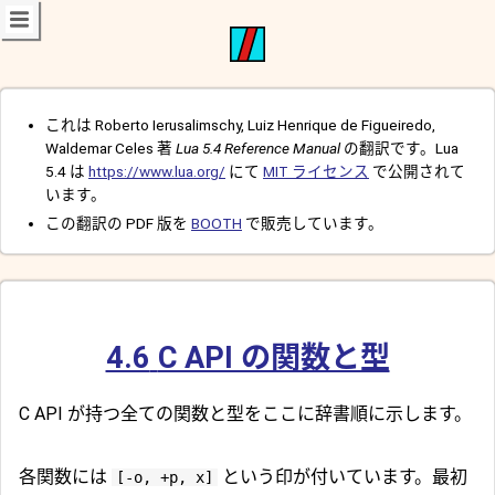
これは Roberto Ierusalimschy, Luiz Henrique de Figueiredo,
Waldemar Celes 著
Lua 5.4 Reference Manual
の翻訳です。Lua
5.4 は
https://www.lua.org/
にて
MIT ライセンス
で公開されて
います。
この翻訳の PDF 版を
BOOTH
で販売しています。
4.6
C API の関数と型
C API が持つ全ての関数と型をここに辞書順に示します。
各関数には
という印が付いています。最初
[-o, +p, x]