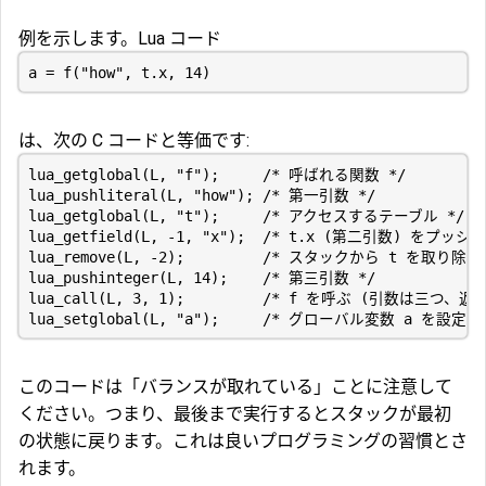
例を示します。Lua コード
は、次の C コードと等価です:
lua_getglobal(L, "f");     /* 呼ばれる関数 */

lua_pushliteral(L, "how"); /* 第一引数 */

lua_getglobal(L, "t");     /* アクセスするテーブル */

lua_getfield(L, -1, "x");  /* t.x (第二引数) をプッシュ
lua_remove(L, -2);         /* スタックから t を取り除く 
lua_pushinteger(L, 14);    /* 第三引数 */

lua_call(L, 3, 1);         /* f を呼ぶ (引数は三つ、返
このコードは「バランスが取れている」ことに注意して
ください。つまり、最後まで実行するとスタックが最初
の状態に戻ります。これは良いプログラミングの習慣とさ
れます。