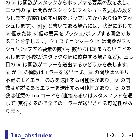
の
は関数がスタックからポップする要素の数を表し、
o
二つ目の
は関数がスタックにプッシュする要素の数を
p
表します (関数は必ず引数をポップしてから返り値をプッ
シュします)。
と書いてある場合には、状況に応じて
x|y
個または
個の要素をプッシュ/ポップする関数であ
x
y
ることを示します。クエスチョンマーク
は関数がプッ
?
シュ/ポップする要素の数が引数からは定まらないことを
示します (個数がスタックの値に依存する場合など)。三つ
目の
は関数がエラーを送出するかどうかを表します。
x
が
の関数はエラーを送出せず、
の関数はメモリ
x
-
m
不足によるエラーのみを送出する可能性があり、
の関
v
数は解説にあるエラーを送出する可能性があり、
の関
e
数は任意の Lua コードを (直接あるいはメタメソッドを通
して) 実行するので全てのエラーが送出される可能性があ
ります。
lua_absindex
[-0, +0, -]