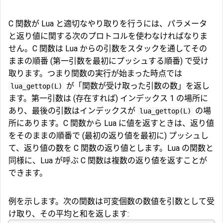
C 関数が Lua と適切なやり取りを行うには、パラメータ
と返り値に関する次のプロトコルを使わなければなりま
せん。C 関数は Lua からの引数をスタックを通してその
ままの順番 (第一引数を最初にプッシュする順番) で受け
取ります。つまり関数の実行が始まった時点では
が「関数が受け取った引数の数」を返し
lua_gettop(L)
ます。第一引数は (存在すれば) インデックス 1 の場所に
あり、最後の引数はインデックスが
の場
lua_gettop(L)
所にあります。C 関数から Lua に値を返すときは、返り値
をそのままの順番で (最初の返り値を最初に) プッシュし
て、返り値の数を C 関数の返り値とします。Lua の関数と
同様に、Lua が呼ぶ C 関数は複数の返り値を返すことが
できます。
例を示します。次の関数は可変個数の数値を引数として受
け取り、その平均と和を返します: