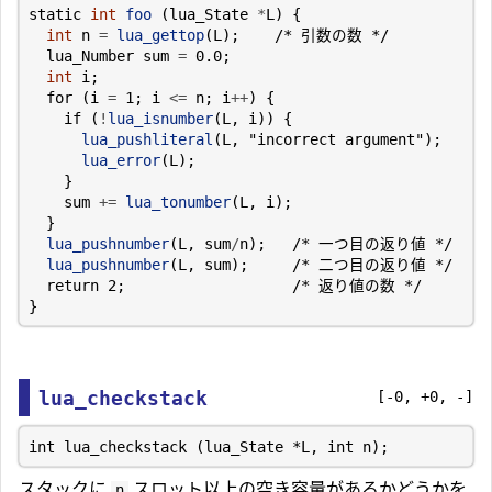
static
int
foo
(
lua_State
*
L
)
{
int
n
=
lua_gettop
(
L
);
/* 引数の数 */
lua_Number
sum
=
0.0
;
int
i
;
for
(
i
=
1
;
i
<=
n
;
i
++
)
{
if
(
!
lua_isnumber
(
L
,
i
))
{
lua_pushliteral
(
L
,
"incorrect argument"
);
lua_error
(
L
);
}
sum
+=
lua_tonumber
(
L
,
i
);
}
lua_pushnumber
(
L
,
sum
/
n
);
/* 一つ目の返り値 */
lua_pushnumber
(
L
,
sum
);
/* 二つ目の返り値 */
return
2
;
/* 返り値の数 */
}
lua_checkstack
[-0, +0, -]
スタックに
スロット以上の空き容量があるかどうかを
n