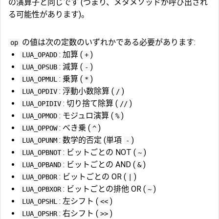
の演算子と同じです (つまり、メタメソッドが呼び出され
る可能性があります)。
の値は次の定数のいずれかである必要があります:
op
: 加算 (
)
LUA_OPADD
+
: 減算 (
)
LUA_OPSUB
-
: 乗算 (
)
LUA_OPMUL
*
: 浮動小数除算 (
)
LUA_OPDIV
/
: 切り捨て除算 (
)
LUA_OPIDIV
//
: モジュロ演算 (
)
LUA_OPMOD
%
: べき乗 (
)
LUA_OPPOW
^
: 数学的否定 (単項
)
LUA_OPUNM
-
: ビットごとの NOT (
)
LUA_OPBNOT
~
: ビットごとの AND (
)
LUA_OPBAND
&
: ビットごとの OR (
)
LUA_OPBOR
|
: ビットごとの排他 OR (
)
LUA_OPBXOR
~
: 左シフト (
)
LUA_OPSHL
<<
: 右シフト (
)
LUA_OPSHR
>>