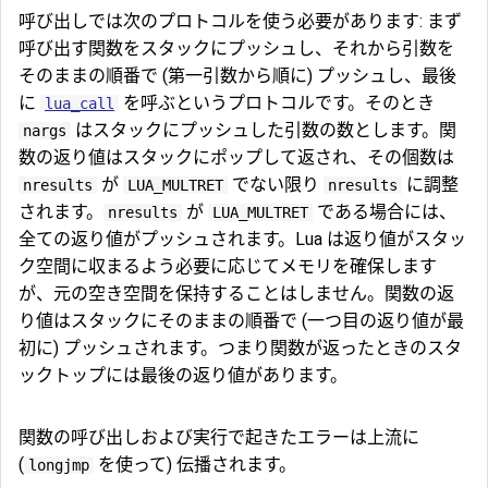
呼び出しでは次のプロトコルを使う必要があります: まず
呼び出す関数をスタックにプッシュし、それから引数を
そのままの順番で (第一引数から順に) プッシュし、最後
に
を呼ぶというプロトコルです。そのとき
lua_call
はスタックにプッシュした引数の数とします。関
nargs
数の返り値はスタックにポップして返され、その個数は
が
でない限り
に調整
nresults
LUA_MULTRET
nresults
されます。
が
である場合には、
nresults
LUA_MULTRET
全ての返り値がプッシュされます。Lua は返り値がスタッ
ク空間に収まるよう必要に応じてメモリを確保します
が、元の空き空間を保持することはしません。関数の返
り値はスタックにそのままの順番で (一つ目の返り値が最
初に) プッシュされます。つまり関数が返ったときのスタ
ックトップには最後の返り値があります。
関数の呼び出しおよび実行で起きたエラーは上流に
(
を使って) 伝播されます。
longjmp