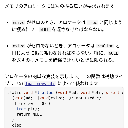
メモリのアロケータには次の振る舞いが要求されます:
がゼロのとき、アロケータは
と同じよう
nsize
free
に振る舞い、
を返さなければならない。
NULL
がゼロでないとき、アロケータは
と
nsize
realloc
同じように振る舞わなければならない。特に、
NULL
を返すのはメモリを確保できないときに限られる。
アロケータの簡単な実装を示します。この関数は補助ライ
ブラリの
によって使われます:
luaL_newstate
static
void
*
l_alloc
(
void
*
ud
,
void
*
ptr
,
size_t
os
(
void
)
ud
;
(
void
)
osize
;
/* not used */
if
(
nsize
==
0
)
{
free
(
ptr
);
return
NULL
;
}
else