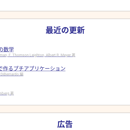
最近の更新
の数学
hman, F. Thomson Leighton, Albert R. Meyer 著
ドで作るプチアプリケーション
 DiBernardo 編
rinberg 著
広告