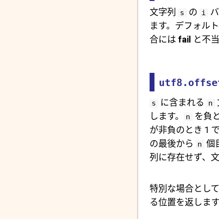
文字列
の
バ
s
i
ます。デフォル
合には
fail
と不当
utf8.offse
に含まれる
s
n
します。
を負
n
が非負のとき 1 
の最後から
個
n
列に存在せず、
特別な場合とし
る位置を返します