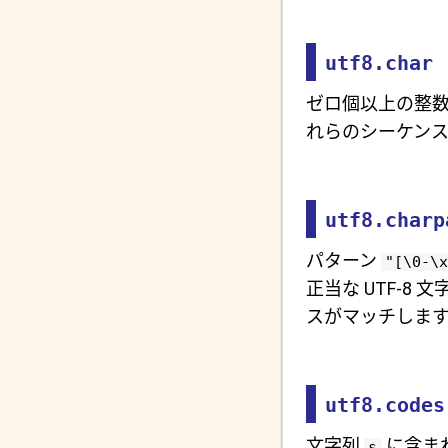
utf8.char 
ゼロ個以上の整数
れらのシーケン
utf8.charp
パターン
"[\0-\x
正当な UTF-8
スがマッチします
utf8.codes
文字列
に含まれ
s