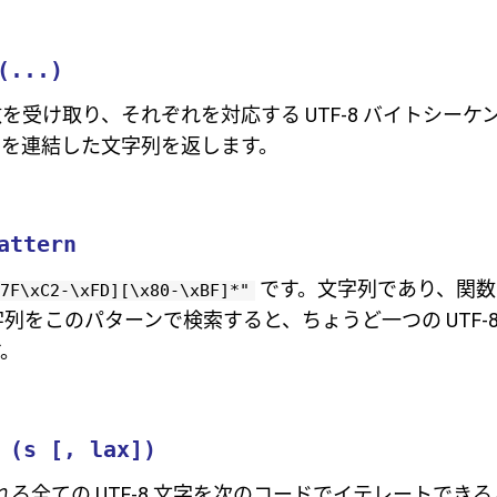
(...)
を受け取り、それぞれを対応する UTF-8 バイトシーケ
スを連結した文字列を返します。
attern
です。文字列であり、関数
7F\xC2-\xFD][\x80-\xBF]*"
 文字列をこのパターンで検索すると、ちょうど一つの UTF-
。
 (s [, lax])
る全ての UTF-8 文字を次のコードでイテレートでき