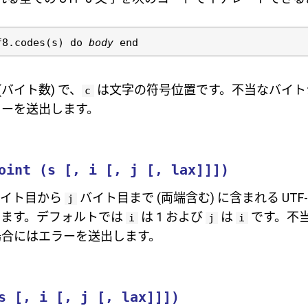
f8.codes(s) do 
body
(バイト数) で、
は文字の符号位置です。不当なバイト
c
ラーを送出します。
oint (s [, i [, j [, lax]]])
イト目から
バイト目まで (両端含む) に含まれる UTF
j
します。デフォルトでは
は 1 および
は
です。不
i
j
i
場合にはエラーを送出します。
s [, i [, j [, lax]]])