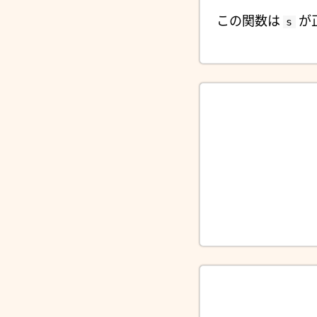
この関数は
が
s