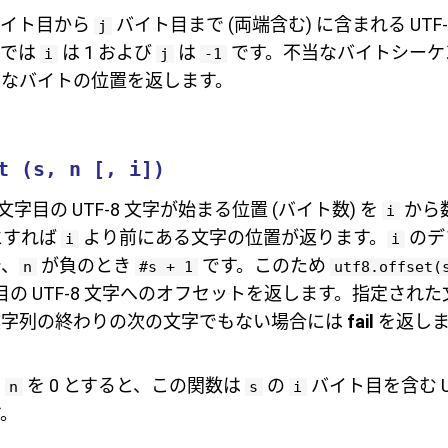
イト目から
バイト目まで (両端含む) に含まれる UTF
j
トでは
は 1 および
は
です。不当なバイトシーケ
i
j
-1
なバイトの位置を返します。
t (s, n [, i])
文字目の UTF-8 文字が始まる位置 (バイト数) を
から
i
とすれば
より前にある文字の位置が返ります。
のデ
i
i
で、
が負のとき
です。このため
n
#s + 1
utf8.offset(
目の UTF-8 文字へのオフセットを返します。指定され
文字列の終わりの次の文字でもない場合には
fail
を返しま
て
を 0 とすると、この関数は
の
バイト目を含む U
n
s
i
。