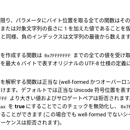
い限り、パラメータにバイト位置を取る全ての関数はそ
または対象文字列の長さに 1 を加えた値であることを
リと同様、負のインデックスは文字列の最後から数えま
スを作成する関数は
までの全ての値を受け取
0x7FFFFFFF
最大 6 バイトで表すオリジナルの UTF-8 仕様の定
解釈する関数は正当な (well-formed かつオーバーロ
けます。デフォルトでは正当な Unicode 符号位置を表
より大きい値およびサロゲートペアは拒否されます
FFF
を
true
にすることでこのチェックを無効化し、
lax
0x7
ことができます (この場合でも well-formed でな
ーケンスは拒否されます)。