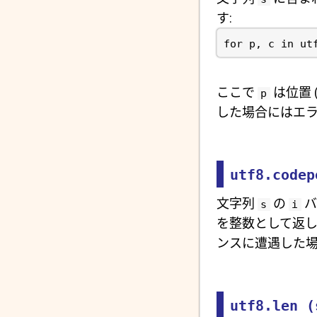
す:
for p, c in ut
ここで
は位置 
p
した場合にはエ
utf8.codep
文字列
の
バ
s
i
を整数として返
ンスに遭遇した
utf8.len (