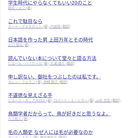
学生時代にやらなくてもいい20のこと
朝井リョウ (著)
これで駄目なら
カート・ヴォネガット (著), 円城塔 (翻訳)
日本語を作った男 上田万年とその時代
山口 謠司 (著)
読んでいない本について堂々と語る方法
ピエール・バイヤール (著), 大浦 康介 (翻訳)
申し訳ない、御社をつぶしたのは私です。
カレン・フェラン (著), 神崎 朗子 (翻訳)
不道徳な見えざる手
ジョージ・Ａ・アカロフ (著), ロバート・Ｊ・シラー (著), 山形 浩生 (翻訳)
鳥類学者だからって、鳥が好きだと思うなよ。
川上和人 (著)
毛の人類史 なぜ人には毛が必要なのか
カート・ステン (著), 藤井美佐子 (翻訳)