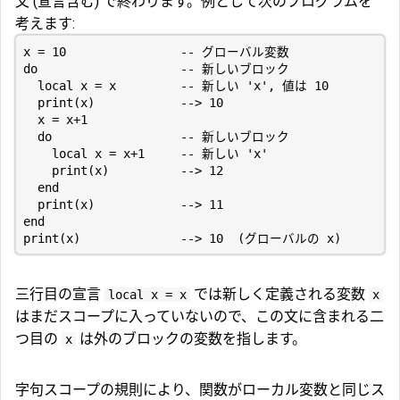
文 (宣言含む) で終わります。例として次のプログラムを
考えます:
x = 10                -- グローバル変数

do                    -- 新しいブロック

  local x = x         -- 新しい 'x', 値は 10

  print(x)            --> 10

  x = x+1

  do                  -- 新しいブロック

    local x = x+1     -- 新しい 'x'

    print(x)          --> 12

  end

  print(x)            --> 11

end

三行目の宣言
では新しく定義される変数
local x = x
x
はまだスコープに入っていないので、この文に含まれる二
つ目の
は外のブロックの変数を指します。
x
字句スコープの規則により、関数がローカル変数と同じス