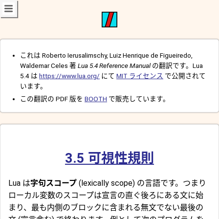
これは Roberto Ierusalimschy, Luiz Henrique de Figueiredo,
Waldemar Celes 著
Lua 5.4 Reference Manual
の翻訳です。Lua
5.4 は
https://www.lua.org/
にて
MIT ライセンス
で公開されて
います。
この翻訳の PDF 版を
BOOTH
で販売しています。
3.5
可視性規則
Lua は
字句スコープ
(lexically scope) の言語です。つまり
ローカル変数のスコープは宣言の直ぐ後ろにある文に始
まり、最も内側のブロックに含まれる無文でない最後の