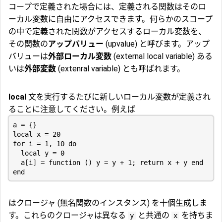
コープで定義された場合には、定義される関数はそのロ
ーカル変数に自由にアクセスできます。何らかのスコープ
の中で定義された関数がアクセスするローカル変数を、
その関数の
アップバリュー
(upvalue) と呼びます。アップ
バリューは
外部ローカル変数
(external local variable) ある
いは
外部変数
(extenral variable) とも呼ばれます。
local
文を実行するたびに新しいローカル変数が定義され
ることに注意してください。例えば
a = {}

local x = 20

for i = 1, 10 do

  local y = 0

  a[i] = function () y = y + 1; return x + y end

はクロージャ (無名関数のインスタンス) を十個生成しま
す。これらのクロージャは異なる
と共通の
を持ちま
y
x