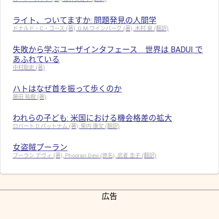
ライト、ついてますか: 問題発見の人間学
ドナルド・C・ゴース (著), G.M.ワインバーグ (著), 木村 泉 (翻訳)
失敗から学ぶユーザインタフェース 世界は BADUI で
あふれている
中村聡史 (著)
ハトはなぜ首を振って歩くのか
藤田 祐樹 (著)
われらの子ども: 米国における機会格差の拡大
ロバート D.パットナム (著), 柴内 康文 (翻訳)
女盗賊プーラン
プーラン デヴィ (著), Phooran Devi (原名), 武者 圭子 (翻訳)
広告