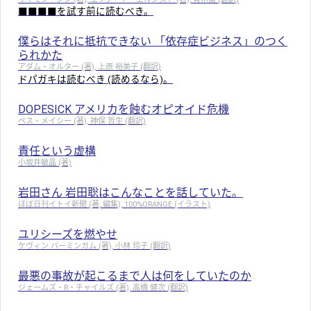
■■■■を試す前に読むべき。
僕らはそれに抵抗できない 「依存症ビジネス」のつく
られかた
アダム・オルター (著), 上原 裕美子 (翻訳)
ドパガキは読むべき (読めるなら)。
DOPESICK アメリカを蝕むオピオイド危機
ベス・メイシー (著), 神保 哲生 (翻訳)
責任という虚構
小坂井敏晶 (著)
岩田さん 岩田聡はこんなことを話していた。
ほぼ日刊イトイ新聞 (著, 編集), 100%ORANGE (イラスト)
ユリシーズを燃やせ
ケヴィン バーミンガム (著), 小林 玲子 (翻訳)
最悪の事故が起こるまで人は何をしていたのか
ジェームズ・R・チャイルズ (著), 高橋 健次 (翻訳)