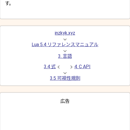
す。
inzkyk.xyz
Lua 5.4 リファレンスマニュアル
3. 言語
3.4 式
4. C API
3.5 可視性規則
広告