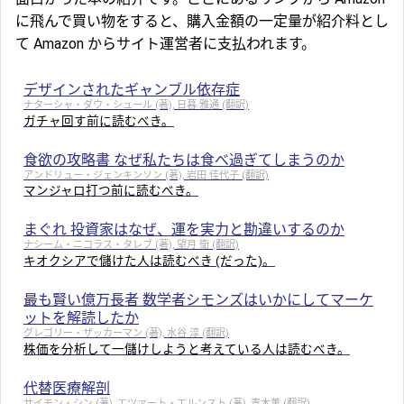
に飛んで買い物をすると、購入金額の一定量が紹介料とし
て Amazon からサイト運営者に支払われます。
デザインされたギャンブル依存症
ナターシャ・ダウ・シュール (著), 日暮 雅通 (翻訳)
ガチャ回す前に読むべき。
食欲の攻略書 なぜ私たちは食べ過ぎてしまうのか
アンドリュー・ジェンキンソン (著), 岩田 佳代子 (翻訳)
マンジャロ打つ前に読むべき。
まぐれ 投資家はなぜ、運を実力と勘違いするのか
ナシーム・ニコラス・タレブ (著), 望月 衛 (翻訳)
キオクシアで儲けた人は読むべき (だった)。
最も賢い億万長者 数学者シモンズはいかにしてマーケ
ットを解読したか
グレゴリー・ザッカーマン (著), 水谷 淳 (翻訳)
株価を分析して一儲けしようと考えている人は読むべき。
代替医療解剖
サイモン・シン (著), エツァート・エルンスト (著), 青木薫 (翻訳)