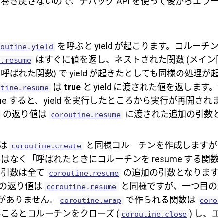
巻き戻さないので、デバッグ API を使って後からエラ
を呼ぶと yield が起こります。コルーチンが
routine.yield
はすぐに値を返し、ネストされた関数 (メイ
e.resume
ばれた関数) で yield が起きたとしても同様の処理が起こ
は
true
と yield に渡された値を返します。y
utine.resume
ume すると、yield を実行したところから実行が再開さ
の返り値は
に渡された追加の引数
coroutine.resume
は
と同様コルーチンを作成しますが
coroutine.create
はなく「呼ばれたときにコルーチンを resume する関
る引数は全て
の追加の引数となります
coroutine.resume
の返り値は
と同様ですが、一つ目の返
coroutine.resume
 がありません。
で作られる関数は
coroutine.wrap
coro
こるとコルーチンをクローズ (
) し
coroutine.close