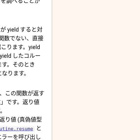
ーを調べることが
 yield すると対
ン関数でない、直接
ります。yield
ield したコルー
れます。そのとき
となります。
、この関数が返す
数」です。返り値
。
り値 (真偽値型
と
utine.resume
、エラーを呼び出し