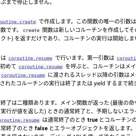
呼ぶまで停止しません。
で作成します。この関数の唯一の引数は
routine.create
関数です。
関数は新しいコルーチンを作成してその
create
クト) を返すだけであり、コルーチンの実行は開始しま
行は
で行います。第一引数は
coroutine.resume
corouti
。初めて
を呼ぶと、コルーチンはメイ
coroutine.resume
に渡されるスレッド以降の引数はメ
coroutine.resume
されたコルーチンの実行は終了または yield するまで続
終了は二種類あります。メイン関数が返った (最後の命
実行が値を返した) ときの通常終了と、予期しないエラ
は通常終了のとき
true
とコルーチン
oroutine.resume
異常終了のとき
false
とエラーオブジェクトを返します。