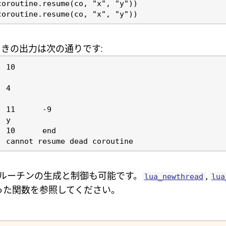
coroutine.resume
(
co
,
"x"
,
"y"
))
coroutine.resume
(
co
,
"x"
,
"y"
))
きの出力は次の通りです:
たコルーチンの生成と制御も可能です。
,
lua_newthread
lua
った関数を参照してください。