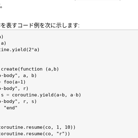
。
を表すコード例を次に示します:
a
)
a
)
tine.yield
(
2
*
a
)
.create
(
function
(
a
,
b
)
o-body"
,
a
,
b
)
=
foo
(
a
+
1
)
o-body"
,
r
)
s
=
coroutine.yield
(
a
+
b
,
a
-
b
)
o-body"
,
r
,
s
)
,
"end"
coroutine.resume
(
co
,
1
,
10
))
coroutine.resume
(
co
,
"r"
))