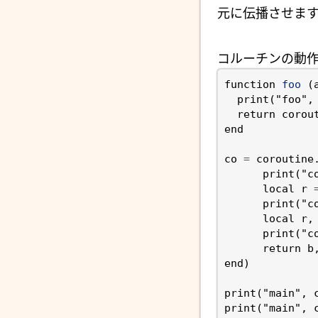
元に伝播させます
コルーチンの動作
function
foo
(
print
(
"foo"
,
return
corou
end
co
=
coroutine
print
(
"c
local
r
print
(
"c
local
r
,
print
(
"c
return
b
end
)
print
(
"main"
,
print
(
"main"
,