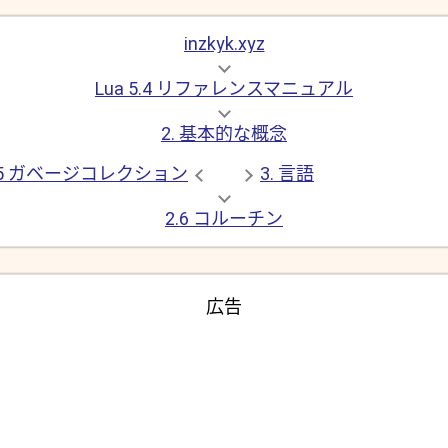
inzkyk.xyz
Lua 5.4 リファレンスマニュアル
2. 基本的な概念
.5 ガベージコレクション
3. 言語
2.6 コルーチン
広告