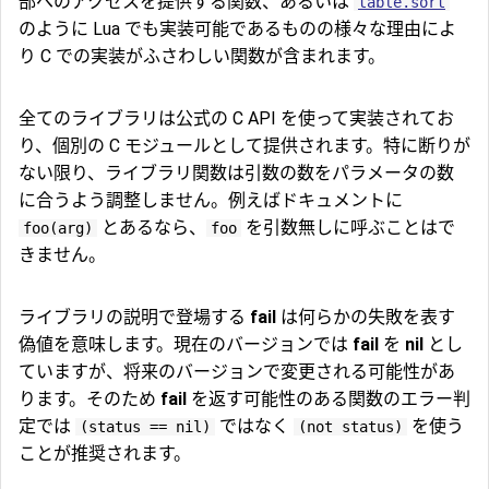
部へのアクセスを提供する関数、あるいは
table.sort
のように Lua でも実装可能であるものの様々な理由によ
り C での実装がふさわしい関数が含まれます。
全てのライブラリは公式の C API を使って実装されてお
り、個別の C モジュールとして提供されます。特に断りが
ない限り、ライブラリ関数は引数の数をパラメータの数
に合うよう調整しません。例えばドキュメントに
とあるなら、
を引数無しに呼ぶことはで
foo(arg)
foo
きません。
ライブラリの説明で登場する
fail
は何らかの失敗を表す
偽値を意味します。現在のバージョンでは
fail
を
nil
とし
ていますが、将来のバージョンで変更される可能性があ
ります。そのため
fail
を返す可能性のある関数のエラー判
定では
ではなく
を使う
(status == nil)
(not status)
ことが推奨されます。