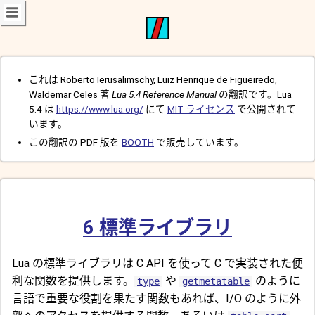
これは Roberto Ierusalimschy, Luiz Henrique de Figueiredo,
Waldemar Celes 著
Lua 5.4 Reference Manual
の翻訳です。Lua
5.4 は
https://www.lua.org/
にて
MIT ライセンス
で公開されて
います。
この翻訳の PDF 版を
BOOTH
で販売しています。
6
標準ライブラリ
Lua の標準ライブラリは C API を使って C で実装された便
利な関数を提供します。
や
のように
type
getmetatable
言語で重要な役割を果たす関数もあれば、I/O のように外