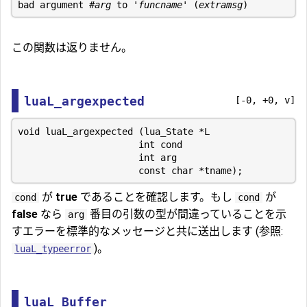
bad argument #
arg
 to '
funcname
' (
extramsg
この関数は返りません。
luaL_argexpected
[-0, +0, v]
void luaL_argexpected (lua_State *L

                      int cond

                      int arg

が
true
であることを確認します。もし
が
cond
cond
false
なら
番目の引数の型が間違っていることを示
arg
すエラーを標準的なメッセージと共に送出します (参照:
)。
luaL_typeerror
luaL_Buffer