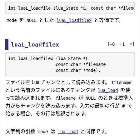
を
とした
と等価です。
mode
NULL
luaL_loadfilex
luaL_loadfilex
[-0, +1, m]
int luaL_loadfilex (lua_State *L

                   const char *filename

ファイルを Lua チャンクとして読み込みます。
filename
という名前のファイルにあるチャンクが
を使
lua_load
って読み込まれます。
が
のときは標準入
filename
NULL
力からチャンクを読み込みます。入力の最初の行が
で
#
始まる場合、その行は無視されます。
文字列の引数
は
と同様です。
mode
lua_load