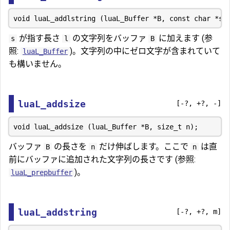
が指す長さ
の文字列をバッファ
に加えます (参
s
l
B
照:
)。文字列の中にゼロ文字が含まれていて
luaL_Buffer
も構いません。
luaL_addsize
[-?, +?, -]
バッファ
の長さを
だけ伸ばします。ここで
は直
B
n
n
前にバッファに追加された文字列の長さです (参照:
)。
luaL_prepbuffer
luaL_addstring
[-?, +?, m]