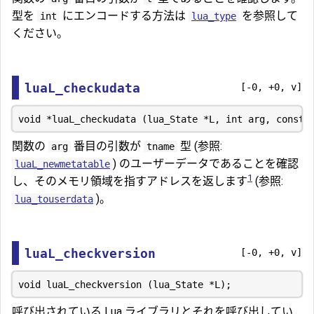
型を
にエンコードする方法は
を参照して
int
lua_type
ください。
luaL_checkudata
[-0, +0, v]
関数の
番目の引数が
型 (参照:
arg
tname
) のユーザーデータであることを確認
luaL_newmetatable
1
し、そのメモリ領域を指すアドレスを返します
(参照:
)。
lua_touserdata
luaL_checkversion
[-0, +0, v]
呼び出されている Lua ライブラリとそれを呼び出してい