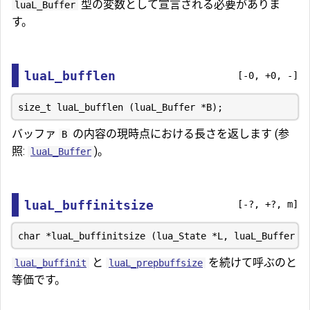
型の変数として宣言される必要がありま
luaL_Buffer
す。
luaL_bufflen
[-0, +0, -]
バッファ
の内容の現時点における長さを返します (参
B
照:
)。
luaL_Buffer
luaL_buffinitsize
[-?, +?, m]
と
を続けて呼ぶのと
luaL_buffinit
luaL_prepbuffsize
等価です。