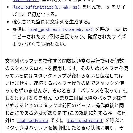
を呼んで、
をサイ
luaL_buffinitsize(L, &b, sz)
b
ズ
で初期化する。
sz
確保された空間に文字列を生成する。
最後に
を呼ぶ。
は
luaL_pushresultsize(&b, sz)
sz
コピーされた文字列の全長であり、確保されたサイズ
より小さくても構わない。
文字列バッファを操作する関数は通常の実行で可変個数
のスタックスロットを使用します。そのためバッファを使
っている間はスタックトップが変わらないと仮定しては
いけません。連続するバッファ操作の間でスタックを使
っても構いませんが、そのときは「バランスを取って」使
わなければなりません: つまり二回目以降のバッファ操作
が始まるときのスタックは前回のバッファ操作直後と同
じ高さである必要があります (この規則に対する唯一の例
外は
です)。
を呼ぶと
luaL_addvalue
luaL_pushresult
スタックはバッファを初期化したときの状態に戻り、そ