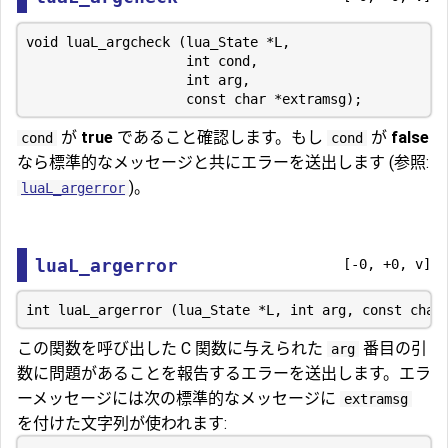
void luaL_argcheck (lua_State *L,

                    int cond,

                    int arg,

が
true
であること確認します。もし
が
false
cond
cond
なら標準的なメッセージと共にエラーを送出します (参照:
)。
luaL_argerror
luaL_argerror
[-0, +0, v]
この関数を呼び出した C 関数に与えられた
番目の引
arg
数に問題があることを報告するエラーを送出します。エラ
ーメッセージには次の標準的なメッセージに
extramsg
を付けた文字列が使われます: