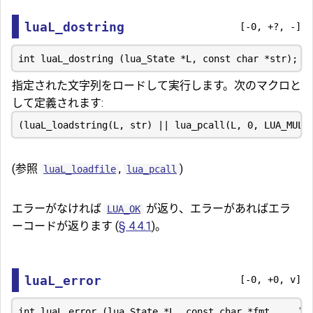
luaL_dostring
[-0, +?, -]
指定された文字列をロードして実行します。次のマクロと
して定義されます:
(参照
,
)
luaL_loadfile
lua_pcall
エラーがなければ
が返り、エラーがあればエラ
LUA_OK
ーコードが返ります (
§ 4.4.1
)。
luaL_error
[-0, +0, v]