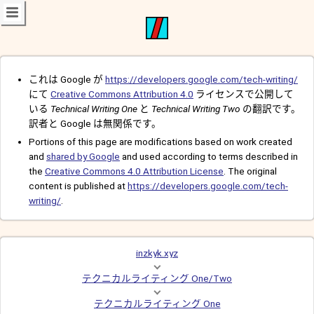
これは Google が
https://developers.google.com/tech-writing/
にて
Creative Commons Attribution 4.0
ライセンスで公開して
いる
Technical Writing One
と
Technical Writing Two
の翻訳です。
訳者と Google は無関係です。
Portions of this page are modifications based on work created
and
shared by Google
and used according to terms described in
the
Creative Commons 4.0 Attribution License
. The original
content is published at
https://developers.google.com/tech-
writing/
.
inzkyk.xyz
テクニカルライティング One/Two
テクニカルライティング One