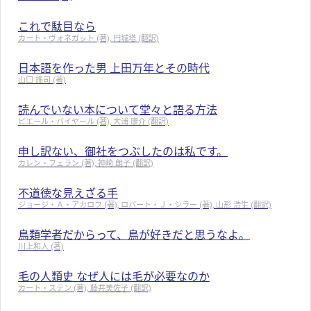
これで駄目なら
カート・ヴォネガット (著), 円城塔 (翻訳)
日本語を作った男 上田万年とその時代
山口 謠司 (著)
読んでいない本について堂々と語る方法
ピエール・バイヤール (著), 大浦 康介 (翻訳)
申し訳ない、御社をつぶしたのは私です。
カレン・フェラン (著), 神崎 朗子 (翻訳)
不道徳な見えざる手
ジョージ・Ａ・アカロフ (著), ロバート・Ｊ・シラー (著), 山形 浩生 (翻訳)
鳥類学者だからって、鳥が好きだと思うなよ。
川上和人 (著)
毛の人類史 なぜ人には毛が必要なのか
カート・ステン (著), 藤井美佐子 (翻訳)