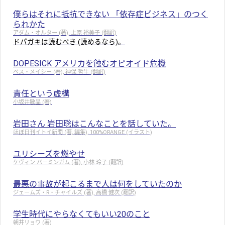
僕らはそれに抵抗できない 「依存症ビジネス」のつく
られかた
アダム・オルター (著), 上原 裕美子 (翻訳)
ドパガキは読むべき (読めるなら)。
DOPESICK アメリカを蝕むオピオイド危機
ベス・メイシー (著), 神保 哲生 (翻訳)
責任という虚構
小坂井敏晶 (著)
岩田さん 岩田聡はこんなことを話していた。
ほぼ日刊イトイ新聞 (著, 編集), 100%ORANGE (イラスト)
ユリシーズを燃やせ
ケヴィン バーミンガム (著), 小林 玲子 (翻訳)
最悪の事故が起こるまで人は何をしていたのか
ジェームズ・R・チャイルズ (著), 高橋 健次 (翻訳)
学生時代にやらなくてもいい20のこと
朝井リョウ (著)