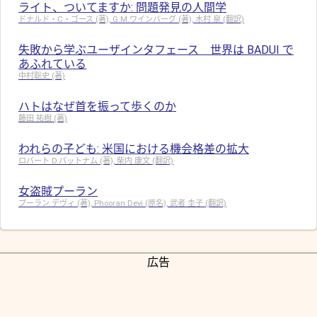
ライト、ついてますか: 問題発見の人間学
ドナルド・C・ゴース (著), G.M.ワインバーグ (著), 木村 泉 (翻訳)
失敗から学ぶユーザインタフェース 世界は BADUI で
あふれている
中村聡史 (著)
ハトはなぜ首を振って歩くのか
藤田 祐樹 (著)
われらの子ども: 米国における機会格差の拡大
ロバート D.パットナム (著), 柴内 康文 (翻訳)
女盗賊プーラン
プーラン デヴィ (著), Phooran Devi (原名), 武者 圭子 (翻訳)
広告