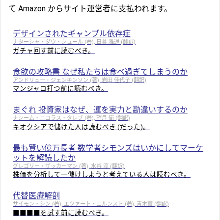
て Amazon からサイト運営者に支払われます。
デザインされたギャンブル依存症
ナターシャ・ダウ・シュール (著), 日暮 雅通 (翻訳)
ガチャ回す前に読むべき。
食欲の攻略書 なぜ私たちは食べ過ぎてしまうのか
アンドリュー・ジェンキンソン (著), 岩田 佳代子 (翻訳)
マンジャロ打つ前に読むべき。
まぐれ 投資家はなぜ、運を実力と勘違いするのか
ナシーム・ニコラス・タレブ (著), 望月 衛 (翻訳)
キオクシアで儲けた人は読むべき (だった)。
最も賢い億万長者 数学者シモンズはいかにしてマーケ
ットを解読したか
グレゴリー・ザッカーマン (著), 水谷 淳 (翻訳)
株価を分析して一儲けしようと考えている人は読むべき。
代替医療解剖
サイモン・シン (著), エツァート・エルンスト (著), 青木薫 (翻訳)
■■■■を試す前に読むべき。