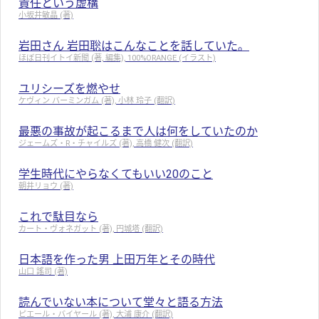
責任という虚構
小坂井敏晶 (著)
岩田さん 岩田聡はこんなことを話していた。
ほぼ日刊イトイ新聞 (著, 編集), 100%ORANGE (イラスト)
ユリシーズを燃やせ
ケヴィン バーミンガム (著), 小林 玲子 (翻訳)
最悪の事故が起こるまで人は何をしていたのか
ジェームズ・R・チャイルズ (著), 高橋 健次 (翻訳)
学生時代にやらなくてもいい20のこと
朝井リョウ (著)
これで駄目なら
カート・ヴォネガット (著), 円城塔 (翻訳)
日本語を作った男 上田万年とその時代
山口 謠司 (著)
読んでいない本について堂々と語る方法
ピエール・バイヤール (著), 大浦 康介 (翻訳)