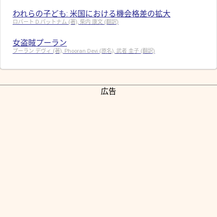
われらの子ども: 米国における機会格差の拡大
ロバート D.パットナム (著), 柴内 康文 (翻訳)
女盗賊プーラン
プーラン デヴィ (著), Phooran Devi (原名), 武者 圭子 (翻訳)
広告