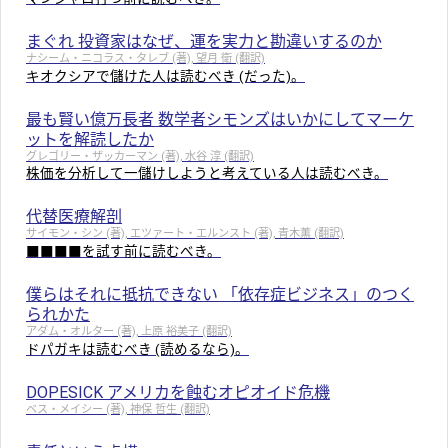
まぐれ 投資家はなぜ、運を実力と勘違いするのか
ナシーム・ニコラス・タレブ (著), 望月 衛 (翻訳)
キオクシアで儲けた人は読むべき (だった)。
最も賢い億万長者 数学者シモンズはいかにしてマーケ
ットを解読したか
グレゴリー・ザッカーマン (著), 水谷 淳 (翻訳)
株価を分析して一儲けしようと考えている人は読むべき。
代替医療解剖
サイモン・シン (著), エツァート・エルンスト (著), 青木薫 (翻訳)
■■■■を試す前に読むべき。
僕らはそれに抵抗できない 「依存症ビジネス」のつく
られかた
アダム・オルター (著), 上原 裕美子 (翻訳)
ドパガキは読むべき (読めるなら)。
DOPESICK アメリカを蝕むオピオイド危機
ベス・メイシー (著), 神保 哲生 (翻訳)