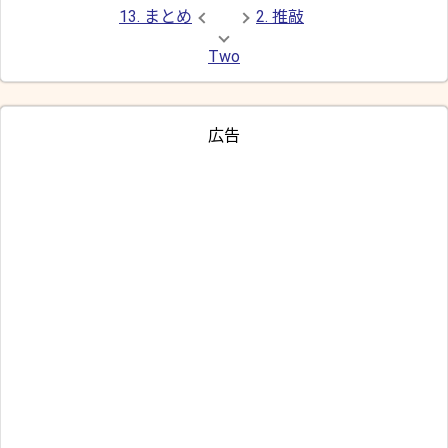
13. まとめ
2. 推敲
Two
広告