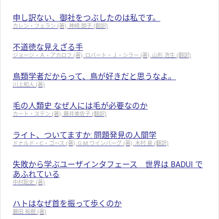
申し訳ない、御社をつぶしたのは私です。
カレン・フェラン (著), 神崎 朗子 (翻訳)
不道徳な見えざる手
ジョージ・Ａ・アカロフ (著), ロバート・Ｊ・シラー (著), 山形 浩生 (翻訳)
鳥類学者だからって、鳥が好きだと思うなよ。
川上和人 (著)
毛の人類史 なぜ人には毛が必要なのか
カート・ステン (著), 藤井美佐子 (翻訳)
ライト、ついてますか: 問題発見の人間学
ドナルド・C・ゴース (著), G.M.ワインバーグ (著), 木村 泉 (翻訳)
失敗から学ぶユーザインタフェース 世界は BADUI で
あふれている
中村聡史 (著)
ハトはなぜ首を振って歩くのか
藤田 祐樹 (著)