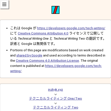
これは Google が
https://developers.google.com/tech-writing/
にて
Creative Commons Attribution 4.0
ライセンスで公開して
いる
Technical Writing One
と
Technical Writing Two
の翻訳です。
訳者と Google は無関係です。
Portions of this page are modifications based on work created
and
shared by Google
and used according to terms described in
the
Creative Commons 4.0 Attribution License
. The original
content is published at
https://developers.google.com/tech-
writing/
.
inzkyk.xyz
テクニカルライティング One/Two
テクニカルライティング Two