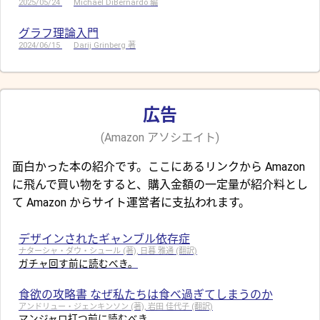
2025/05/24
Michael DiBernardo 編
グラフ理論入門
2024/06/15
Darij Grinberg 著
広告
(Amazon アソシエイト)
面白かった本の紹介です。ここにあるリンクから Amazon
に飛んで買い物をすると、購入金額の一定量が紹介料とし
て Amazon からサイト運営者に支払われます。
デザインされたギャンブル依存症
ナターシャ・ダウ・シュール (著), 日暮 雅通 (翻訳)
ガチャ回す前に読むべき。
食欲の攻略書 なぜ私たちは食べ過ぎてしまうのか
アンドリュー・ジェンキンソン (著), 岩田 佳代子 (翻訳)
マンジャロ打つ前に読むべき。