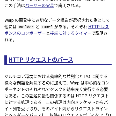
この手法は
パーサーの実装
で説明される。
Warp の開発中に適切なデータ構造が選択された例として
他には
と
がある。それぞれ
HTTP レス
Builder
IORef
ポンスのコンポーザー
と
接続に対するタイマー
で説明さ
れる。
HTTP リクエストのパース
マルチコア環境における効率的な並列化と I/O に関する
様々な問題を解決するのに加えて、Warp は中心的なコン
ポーネントのそれぞれでタスクを効率良く実行する必要
もある。この話題に最も関係するのは HTTP リクエスト
に対する処理である。この処理は内向きソケットからバ
イト列を受け取り、そのバイト列からリクエストライン
とヘッダーをパースし、以降のリクエストボディをアプリ