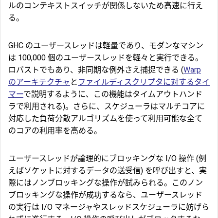
ルのコンテキストスイッチが関係しないため高速に行え
る。
GHC のユーザースレッドは軽量であり、モダンなマシン
は 100,000 個のユーザースレッドを軽々と実行できる。
ロバストでもあり、非同期な例外さえ捕捉できる (
Warp
のアーキテクチャ
と
ファイルディスクリプタに対するタイ
マー
で説明するように、この機能はタイムアウトハンド
ラで利用される)。さらに、スケジューラはマルチコアに
対応した負荷分散アルゴリズムを使って利用可能な全て
のコアの利用率を高める。
ユーザースレッドが論理的にブロッキングな I/O 操作 (例
えばソケットに対するデータの送受信) を呼び出すと、実
際にはノンブロッキングな操作が試みられる。このノン
ブロッキングな操作が成功するなら、ユーザースレッド
の実行は I/O マネージャやスレッドスケジューラに妨げら