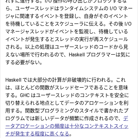
れずに進行する。I/O 操作の呼び出しがブロックするな
ら、ユーザースレッドはランタイムシステムの I/O マネー
ジャに関連するイベントを登録し、自身がそのイベント
を待機していることをスケジューラに伝える。その後 I/O
マネージャスレッドがイベントを監視し、待機している
イベントが発生するとスレッドの実行が再スケジュール
される。以上の処理はユーザースレッドのコードから見
えない場所で行われるので、Haskell プログラマーは気に
する必要がない。
Haskell では大部分の計算が非破壊的に行われる。これ
は、ほとんどの関数がスレッドセーフであることを意味
する。GHC はユーザースレッドのコンテキストを安全に
切り替えられる地点としてデータのアロケーションを利
用する。関数型プログラミングのスタイルで書かれたプ
ログラムでは新しいデータが頻繁に作成されるので、
デ
ータアロケーションの頻度は十分なコンテキストスイッ
チが発生する程度に高くなる
。