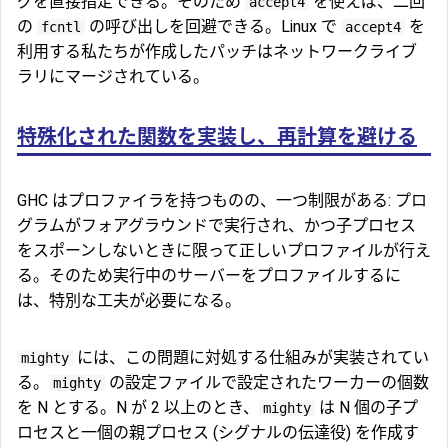
グを直接指定できる。そのため
を使えば、二回
accept4
の
の呼び出しを回避できる。Linux で
を
fcntl
accept4
利用する私たちが作成したパッチはネットワークライブ
ラリにマージされている。
特殊化された関数を実装し、再計算を避ける
GHC はプロファイラを持つものの、一つ制限がある: プロ
グラムがフォアグラウンドで実行され、かつ子プロセス
をスポーンしないときに限って正しいプロファイルが行え
る。そのため実行中のサーバーをプロファイルするに
は、特別な工夫が必要になる。
には、この問題に対処する仕組みが実装されてい
mighty
る。
の設定ファイルで設定されたワーカーの個数
mighty
を N とする。N が 2 以上のとき、
は N 個の子プ
mighty
ロセスと一個の親プロセス (シグナルの伝達役) を作成す