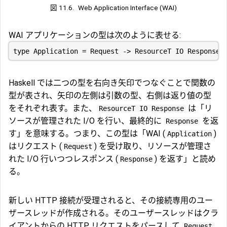
図 11.6.
Web Application Interface (WAI)
WAI アプリケーションの型は次のように表せる:
Haskell では二つの型を右向き矢印でつなぐことで関数の
型が表され、矢印の左側は引数の型、右側は返り値の型
をそれぞれ表す。また、
は「リ
ResourceT IO Response
ソースが管理された I/O を行い、最終的に
を返
Response
す」を意味する。つまり、この型は「WAI (
)
Application
はリクエスト (
) を受け取り、リソースが管理さ
Request
れた I/O 行いつつレスポンス (
) を返す」と読め
Response
る。
新しい HTTP 接続が受理されると、その接続専用のユー
ザースレッドが作成される。そのユーザースレッドはクラ
イアントからの HTTP リクエストをパースして
Request