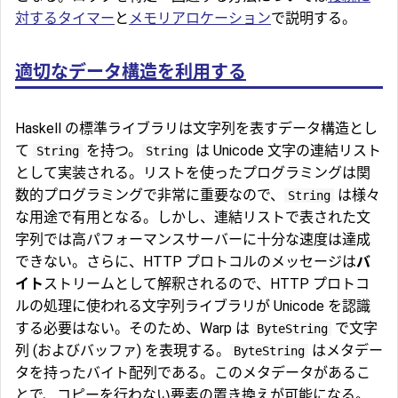
対するタイマー
と
メモリアロケーション
で説明する。
適切なデータ構造を利用する
Haskell の標準ライブラリは文字列を表すデータ構造とし
て
を持つ。
は Unicode 文字の連結リスト
String
String
として実装される。リストを使ったプログラミングは関
数的プログラミングで非常に重要なので、
は様々
String
な用途で有用となる。しかし、連結リストで表された文
字列では高パフォーマンスサーバーに十分な速度は達成
できない。さらに、HTTP プロトコルのメッセージは
バ
イト
ストリームとして解釈されるので、HTTP プロトコ
ルの処理に使われる文字列ライブラリが Unicode を認識
する必要はない。そのため、Warp は
で文字
ByteString
列 (およびバッファ) を表現する。
はメタデー
ByteString
タを持ったバイト配列である。このメタデータがあるこ
とで、コピーを行わない要素の置き換えが可能になる。