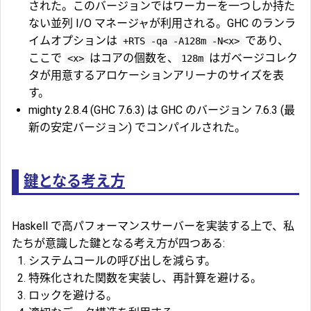
された。このバージョンではワーカーを一つしか持た
ない並列 I/O マネージャが利用される。GHC のランラ
イムオプションは
であり、
+RTS -qa -A128m -N<x>
ここで
はコアの個数を、
はガベージコレク
<x>
128m
タが用意するアロケーションアリーナのサイズを表
す。
mighty 2.8.4 (GHC 7.6.3) は GHC のバージョン 7.6.3 (最
新の安定バージョン) でコンパイルされた。
鍵となる考え方
Haskell で高パフォーマンスサーバーを実装する上で、私
たちが意識した鍵となる考え方が四つある:
システムコールの呼び出しを減らす。
特殊化された関数を実装し、再計算を避ける。
ロックを避ける。