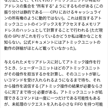
な方法として、それぞれのアトミックユニットが特定の
アドレスの集合を "所有する" ようにするものがある (この
振り分けは静的である──CPU におけるキャッシュライ
ンの所有権のように動的ではない)。これは担当するアト
ミックユニットのインデックスをアクセスするメモリア
ドレスのハッシュとして計算することで行われる (ただ現
在の GPU がこれを行っているかどうか私は確かなことを
知らない。公式ドキュメントにはアトミックユニットの
動作の詳細がほとんど載っていなかった)。
与えられたメモリアドレスに対してアトミック操作を行
うとき、シェーダーユニットはどのアトミックユニット
がその操作を担当するかを計算し、そのユニットが新し
いコマンドを受け入れられるようになるまで待ち、それ
から操作を送信する (アトミック操作の結果が必要ならさ
らに完了まで待つ) 必要がある。アトミックユニットが処
理できるコマンドは一度に一つだけである可能性もある
が、未処理のリクエストを入れる小さな FIFO を持つ可能