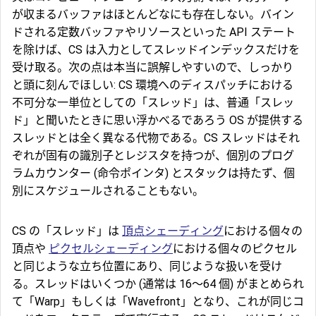
が収まるバッファはほとんどなにも存在しない。バイン
ドされる定数バッファやリソースといった API ステート
を除けば、CS は入力としてスレッドインデックスだけを
受け取る。次の点は本当に誤解しやすいので、しっかり
と頭に刻んでほしい: CS 環境へのディスパッチにおける
不可分な一単位としての「
スレッド」は、普通「スレッ
ド」と聞いたときに思い浮かべるであろう OS が提供する
スレッドとは全く異なる代物である。CS スレッドはそれ
ぞれが固有の識別子とレジスタを持つが、個別のプログ
ラムカウンター (命令ポインタ) とスタックは持たず、個
別にスケジュールされることもない。
CS の「スレッド」は
頂点シェーディング
における個々の
頂点や
ピクセルシェーディング
における個々のピクセル
と同じような立ち位置にあり、同じような扱いを受け
る。スレッドはいくつか (通常は 16～64 個) がまとめられ
て「
Warp
」もしくは「
Wavefront
」となり、これが同じコ