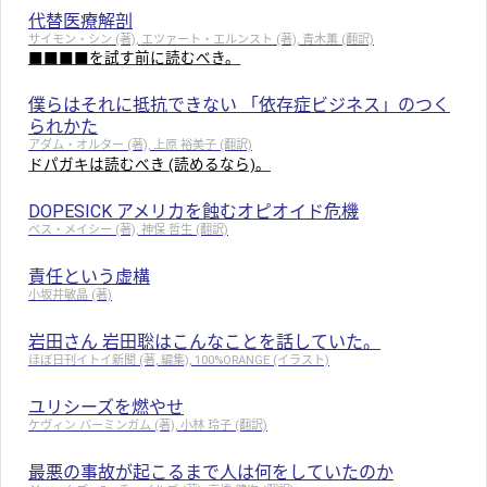
代替医療解剖
サイモン・シン (著), エツァート・エルンスト (著), 青木薫 (翻訳)
■■■■を試す前に読むべき。
僕らはそれに抵抗できない 「依存症ビジネス」のつく
られかた
アダム・オルター (著), 上原 裕美子 (翻訳)
ドパガキは読むべき (読めるなら)。
DOPESICK アメリカを蝕むオピオイド危機
ベス・メイシー (著), 神保 哲生 (翻訳)
責任という虚構
小坂井敏晶 (著)
岩田さん 岩田聡はこんなことを話していた。
ほぼ日刊イトイ新聞 (著, 編集), 100%ORANGE (イラスト)
ユリシーズを燃やせ
ケヴィン バーミンガム (著), 小林 玲子 (翻訳)
最悪の事故が起こるまで人は何をしていたのか