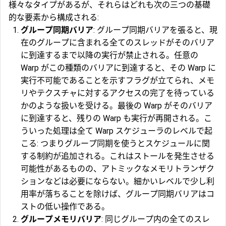
様々なタイプがあるが、それらはどれも次の三つの基礎
的な要素から構成される:
グループ同期バリア
: グループ同期バリアを張ると、現
在のグループに含まれる全てのスレッドがそのバリア
に到達するまで以降の実行が禁止される。任意の
Warp がこの種類のバリアに到達すると、その Warp に
実行不可能であることを示すフラグが立てられ、メモ
リやテクスチャに対するアクセスの完了を待っている
かのような扱いを受ける。最後の Warp がそのバリア
に到達すると、残りの Warp も実行が再開される。こ
ういった処理は全て Warp
スケジューラ
のレベルで起
こる: つまりグループ同期を使うとスケジュールに関
する制約が追加される。これはストールを発生させる
可能性があるものの、アトミックなメモリトランザク
ションなどは必要にならない。細かいレベルで少し利
用率が落ちることを除けば、グループ同期バリアはコ
ストの低い操作である。
グループメモリバリア
: 同じグループ内の全てのスレ