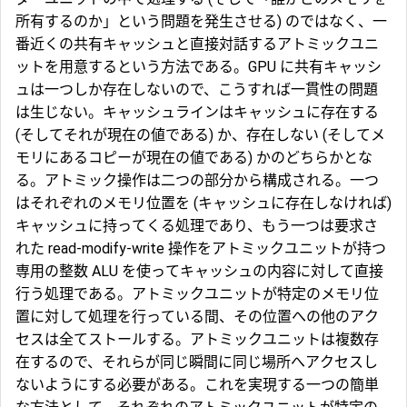
所有するのか」という問題を発生させる) のではなく、一
番近くの共有キャッシュと直接対話する
アトミックユニ
ット
を用意するという方法である。GPU に共有キャッシ
ュは一つしか存在しないので、こうすれば一貫性の問題
は生じない。キャッシュラインはキャッシュに存在する
(そしてそれが現在の値である) か、存在しない (そしてメ
モリにあるコピーが現在の値である) かのどちらかとな
る。アトミック操作は二つの部分から構成される。一つ
はそれぞれのメモリ位置を (キャッシュに存在しなければ)
キャッシュに持ってくる処理であり、もう一つは要求さ
れた read-modify-write 操作をアトミックユニットが持つ
専用の整数 ALU を使ってキャッシュの内容に対して直接
行う処理である。アトミックユニットが特定のメモリ位
置に対して処理を行っている間、その位置への他のアク
セスは全てストールする。アトミックユニットは複数存
在するので、それらが同じ瞬間に同じ場所へアクセスし
ないようにする必要がある。これを実現する一つの簡単