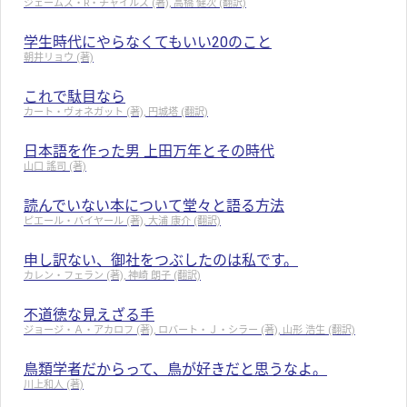
ジェームズ・R・チャイルズ (著), 高橋 健次 (翻訳)
学生時代にやらなくてもいい20のこと
朝井リョウ (著)
これで駄目なら
カート・ヴォネガット (著), 円城塔 (翻訳)
日本語を作った男 上田万年とその時代
山口 謠司 (著)
読んでいない本について堂々と語る方法
ピエール・バイヤール (著), 大浦 康介 (翻訳)
申し訳ない、御社をつぶしたのは私です。
カレン・フェラン (著), 神崎 朗子 (翻訳)
不道徳な見えざる手
ジョージ・Ａ・アカロフ (著), ロバート・Ｊ・シラー (著), 山形 浩生 (翻訳)
鳥類学者だからって、鳥が好きだと思うなよ。
川上和人 (著)