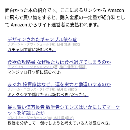
面白かった本の紹介です。ここにあるリンクから Amazon
に飛んで買い物をすると、購入金額の一定量が紹介料とし
て Amazon からサイト運営者に支払われます。
デザインされたギャンブル依存症
ナターシャ・ダウ・シュール (著), 日暮 雅通 (翻訳)
ガチャ回す前に読むべき。
食欲の攻略書 なぜ私たちは食べ過ぎてしまうのか
アンドリュー・ジェンキンソン (著), 岩田 佳代子 (翻訳)
マンジャロ打つ前に読むべき。
まぐれ 投資家はなぜ、運を実力と勘違いするのか
ナシーム・ニコラス・タレブ (著), 望月 衛 (翻訳)
キオクシアで儲けた人は読むべき (だった)。
最も賢い億万長者 数学者シモンズはいかにしてマーケ
ットを解読したか
グレゴリー・ザッカーマン (著), 水谷 淳 (翻訳)
株価を分析して一儲けしようと考えている人は読むべき。