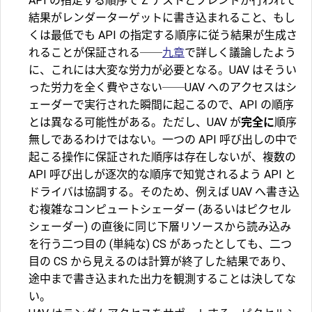
API の指定する順序で Z テストとブレンドが行われて
結果がレンダーターゲットに書き込まれること、もし
くは最低でも API の指定する順序に従う結果が生成さ
れることが保証される──
九章
で詳しく議論したよう
に、これには大変な労力が必要となる。UAV はそうい
った労力を全く費やさない──UAV へのアクセスはシ
ェーダーで実行された瞬間に起こるので、API の順序
とは異なる可能性がある。ただし、UAV が
完全に
順序
無しであるわけではない。一つの API 呼び出しの中で
起こる操作に保証された順序は存在しないが、複数の
API 呼び出しが逐次的な順序で知覚されるよう API と
ドライバは協調する。そのため、例えば UAV へ書き込
む複雑なコンピュートシェーダー (あるいはピクセル
シェーダー) の直後に同じ下層リソースから読み込み
を行う二つ目の (単純な) CS があったとしても、二つ
目の CS から見えるのは計算が終了した結果であり、
途中まで書き込まれた出力を観測することは決してな
い。