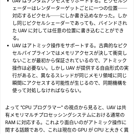
UAV はランダムアクセスをサポートする。ピクセルシ
ェーダーはレンダーターゲットごとに一つの位置──
対応するピクセル──にしか書き込めなかった。しか
し同じピクセルシェーダーであっても、バインドされ
た UAV に対しては任意の位置に書き込むことができ
る。
UAV は
アトミック操作
をサポートする。古典的なピク
セルパイプラインではメモリアクセスが決して衝突し
ないことが最初から保証されているので、アトミック
操作は必要ない。しかし UAV が提供する自由形式の実
行があると、異なるスレッドが同じメモリ領域に同じ
瞬間にアクセスする可能性が生じるので、同期機構を
使って対処しなければならない。
よって "CPU プログラマー" の視点から見ると、UAV は共
有メモリマルチプロセッシングシステムにおける通常の
RAM に対応する。これより面白いのがアトミック操作に
関する話題であり、これは現在の GPU が CPU と大きく異