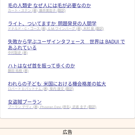
毛の人類史 なぜ人には毛が必要なのか
カート・ステン (著), 藤井美佐子 (翻訳)
ライト、ついてますか: 問題発見の人間学
ドナルド・C・ゴース (著), G.M.ワインバーグ (著), 木村 泉 (翻訳)
失敗から学ぶユーザインタフェース 世界は BADUI で
あふれている
中村聡史 (著)
ハトはなぜ首を振って歩くのか
藤田 祐樹 (著)
われらの子ども: 米国における機会格差の拡大
ロバート D.パットナム (著), 柴内 康文 (翻訳)
女盗賊プーラン
プーラン デヴィ (著), Phooran Devi (原名), 武者 圭子 (翻訳)
広告