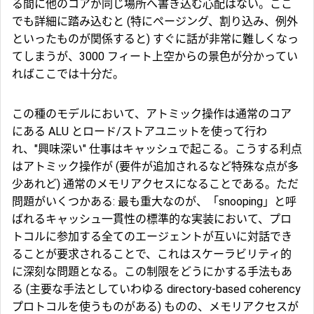
る間に他のコアが同じ場所へ書き込む心配はない。ここ
でも詳細に踏み込むと (特にページング、割り込み、例外
といったものが関係すると) すぐに話が非常に難しくなっ
てしまうが、3000 フィート上空からの景色が分かってい
ればここでは十分だ。
この種のモデルにおいて、アトミック操作は通常のコア
にある ALU とロード/ストアユニットを使って行わ
れ、"興味深い" 仕事はキャッシュで起こる。こうする利点
はアトミック操作が (要件が追加されるなど特殊な点が多
少あれど) 通常のメモリアクセスになることである。ただ
問題がいくつかある: 最も重大なのが、「
snooping
」と呼
ばれるキャッシュ一貫性の標準的な実装において、プロ
トコルに参加する全てのエージェントが互いに対話でき
ることが要求されることで、これはスケーラビリティ的
に深刻な問題となる。この制限をどうにかする手法もあ
る (主要な手法としていわゆる
directory-based coherency
プロトコル
を使うものがある) ものの、メモリアクセスが