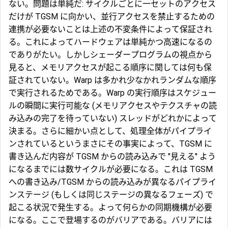
ない。問題は単純だ: サイクルごとに一セットのアクセス
だけが TGSM に向かい、並行アクセスを禁止するための
連携が必要ないことは上述の不変条件によって保証され
る。これによってハードウェアは単純かつ高速になるの
でありがたい。しかしシェーダープログラムの視点から
見ると、メモリアクセスが起こる順序に関しては何も保
証されていない。Warp は多かれ少なかれランダムな順序
で実行されるためである。Warp の実行順序はスケジュー
ルの瞬間に実行可能な (メモリアクセスやテクスチャの読
み込みの完了を待っていない) スレッドがどれかによって
決まる。さらに細かい点として、処理全体がパイプライ
ンされているというまさにその事実によって、TGSM に
書き込んだ内容が TGSM からの読み込みで "見える" よう
になるまでには数サイクルが必要になる。これは TGSM
への書き込み/TGSM からの読み込みが異なるパイプライ
ンステージ (もしくは同じステージの異なるフェーズ) で
起こる状況で発生する。よって何らかの同期機構が必要
になる。ここで登場するのが
バリア
である。バリアには