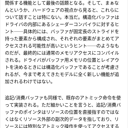
関係する機能として最後の話題となる。そして、まぁな
んというか、ハードウェアの視点から見ると、これらに
ついて話すことは特にない。本当だ。
構造化バッファ
は
ドライバの内部にあるシェーダーコンパイラに対するヒ
ント──具体的には、バッファが固定長のストライドを
持った要素から構成され、それぞれの要素がまとめてア
クセスされる可能性が高いというヒント──のようなも
のだが、最終的には通常のメモリアクセスにコンパイル
される。ドライバがバッファ用メモリの位置とレイアウ
トを決めるときには構造化バッファであることが考慮さ
れるが、今まで考えてきたモデルに全く新しい機能が追
加されるわけではない。
追記/消費バッファ
も同様で、既存のアトミック命令を使
って実装される。ただ細かいことを言うと、追記/消費バ
ッファのポインタはリソースの位置を直接指すのではな
くはなくリソース外部の副次的データを指しており、リ
ソースには特別なアトミック操作を使ってアクセスする