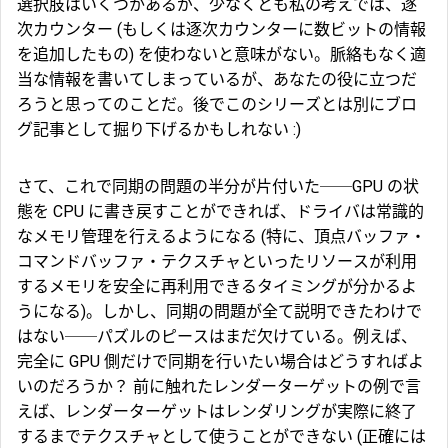
選択肢はいくつかあるが、少なくとも私の考えでは、逐
次カウンター (もしくは逐次カウンターに数ビットの情報
を追加したもの) を使わないと意味がない。脈絡もなく適
当な情報を書いてしまっているが、あなたの役に立つだ
ろうと思ってのことだ。後でこのシリーズとは別にブロ
グ記事として掘り下げるかもしれない :)
さて、これで同期の問題の半分が片付いた──GPU の状
態を CPU に書き戻すことができれば、ドライバは常識的
なメモリ管理を行えるようになる (特に、頂点バッファ・
コマンドバッファ・テクスチャといったリソースが利用
するメモリを安全に再利用できるタイミングが分かるよ
うになる)。しかし、同期の問題が全て説明できたわけで
はない──パズルのピースはまだ欠けている。例えば、
完全に GPU 側だけで同期を行いたい場合はどうすればよ
いのだろうか？ 前に触れた
レンダーターゲット
の例で言
えば、レンダーターゲットはレンダリングが実際に終了
するまでテクスチャとして使うことができない (正確には