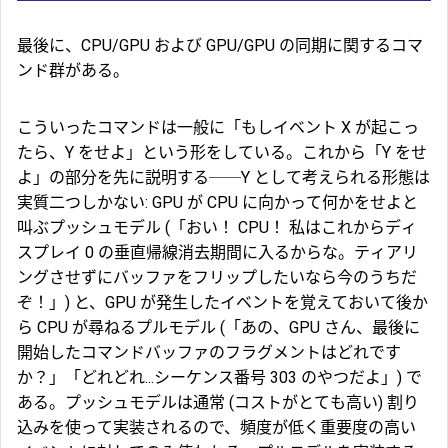
最後に、CPU/GPU および GPU/GPU の
同期
に関するコマ
ンド群がある。
こういったコマンドは一般に「もしイベント X が起こっ
たら、Y をせよ」という形をしている。これから「Y をせ
よ」の部分を先に説明する──Y として考えられる形態は
実質二つしかない: GPU が CPU に向かって何かをせよと
叫ぶ
プッシュモデル
(「おい！ CPU！ 私はこれからディ
スプレイ 0 の垂直帰線消去期間に入るからな。ティアリ
ングさせずにバッファをフリップしたいなら今のうちだ
ぞ！」) と、GPU が発生したイベントを覚えておいて後か
ら CPU が尋ねる
プルモデル
(「あの、GPU さん、最後に
開始したコマンドバッファのフラグメントはどれです
か？」「どれどれ...シーケンス番号 303 のやつだよ」) で
ある。プッシュモデルは通常 (コストがとても高い) 割り
込みを使って実装されるので、頻度が低く重要度の高い