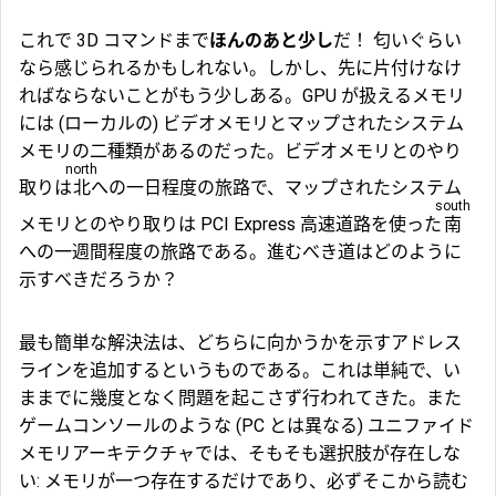
これで 3D コマンドまで
ほんのあと少し
だ！ 匂いぐらい
なら感じられるかもしれない。しかし、先に片付けなけ
ればならないことがもう少しある。GPU が扱えるメモリ
には (ローカルの) ビデオメモリとマップされたシステム
メモリの二種類があるのだった。ビデオメモリとのやり
north
取りは
北
への一日程度の旅路で、マップされたシステム
south
メモリとのやり取りは PCI Express 高速道路を使った
南
への一週間程度の旅路である。進むべき道はどのように
示すべきだろうか？
最も簡単な解決法は、どちらに向かうかを示すアドレス
ラインを追加するというものである。これは単純で、い
ままでに幾度となく問題を起こさず行われてきた。また
ゲームコンソールのような (PC とは異なる)
ユニファイド
メモリアーキテクチャ
では、そもそも選択肢が存在しな
い: メモリが一つ存在するだけであり、必ずそこから読む