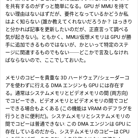
を共有するのがずっと簡単になる。GPU が MMU を持て
ない理由はないはずだが、要件となっているかどうか私
はよく知らない (誰か教えてくれないだろうか？ はっきり
と分かれば記事を更新したいのだが、正直言って調べる
気が起きない)。ともかく、MMU/仮想メモリは GPU が勝
手に追加できるものではないが、かといって特定のステ
ージに関連するものでもない──どこかで言及しなけれ
ばならないので、ここでしておいた。
メモリのコピーを貴重な 3D ハードウェア/シェーダーコ
アを使わずに行える
DMA エンジン
も GPU には存在す
る。通常はシステムメモリとビデオメモリの間 (両方向)
でコピーでき、ビデオメモリとビデオメモリの間でコピ
ーできる場合もよくある (この機能は VRAM のデフラグを
行うときに便利だ)。システムメモリとシステムメモリの
間でコピーは普通できない: この DMA エンジンは GPU に
存在しているのだから、システムメモリのコピーは CPU