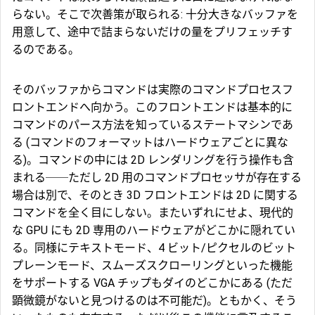
らない。そこで次善策が取られる: 十分大きなバッファを
用意して、途中で詰まらないだけの量をプリフェッチす
るのである。
そのバッファからコマンドは実際のコマンドプロセスフ
ロントエンドへ向かう。このフロントエンドは基本的に
コマンドのパース方法を知っているステートマシンであ
る (コマンドのフォーマットはハードウェアごとに異な
る)。コマンドの中には 2D レンダリングを行う操作も含
まれる──ただし 2D 用のコマンドプロセッサが存在する
場合は別で、そのとき 3D フロントエンドは 2D に関する
コマンドを全く目にしない。またいずれにせよ、現代的
な GPU にも 2D 専用のハードウェアがどこかに隠れてい
る。同様に
テキストモード
、4 ビット/ピクセルの
ビット
プレーン
モード、
スムーズスクローリング
といった機能
をサポートする VGA チップもダイのどこかにある (ただ
顕微鏡がないと見つけるのは不可能だ)。ともかく、そう