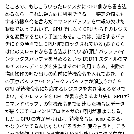
ところで、もしこういったレジスタに CPU 側から書き込
めるなら、それは逆方向に利用できる──特定の値に対
する待機命令を含んだコマンドバッファを情報の欠けた
状態で送っておいて、GPU ではなく CPU からそのレジス
タを変更するという手法である。これは、送信するバッ
チにその時点では CPU 側でロックされている (おそらく
は他のスレッドから書き込まれている) 頂点バッファ/イ
ンデックスバッファを含めるという D3D11 スタイルのマ
ルチスレッディングを実装するのに利用できる。実際の
描画操作の呼び出しの直前に待機命令を入れておき、そ
の頂点バッファ/インデックスバッファが解放されたら
CPU が待機命令に対応するレジスタを書き換えるだけで
よい。そのレジスタを CPU が書き換えるより先に GPU が
コマンドバッファの待機命令まで到達した場合はデータ
が届くまで (コマンドプロセッサの) 時間が無駄になる。
しかし CPU の方が早ければ、待機命令は noop になる。
かなりイケてるんじゃないだろうか？ 実を言うと、こう
いった操作は CPU から書き込める状態レジスタが存在し