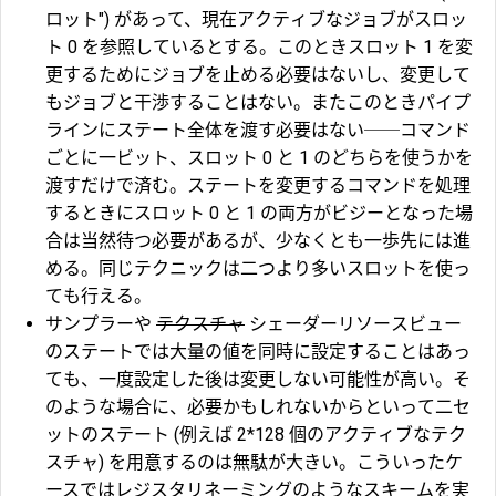
ロット") があって、現在アクティブなジョブがスロッ
ト 0 を参照しているとする。このときスロット 1 を変
更するためにジョブを止める必要はないし、変更して
もジョブと干渉することはない。またこのときパイプ
ラインにステート全体を渡す必要はない──コマンド
ごとに一ビット、スロット 0 と 1 のどちらを使うかを
渡すだけで済む。ステートを変更するコマンドを処理
するときにスロット 0 と 1 の両方がビジーとなった場
合は当然待つ必要があるが、少なくとも一歩先には進
める。同じテクニックは二つより多いスロットを使っ
ても行える。
サンプラーや
テクスチャ
シェーダーリソースビュー
のステートでは大量の値を同時に設定することはあっ
ても、一度設定した後は変更しない可能性が高い。そ
のような場合に、必要かもしれないからといって二セ
ットのステート (例えば 2*128 個のアクティブなテク
スチャ) を用意するのは無駄が大きい。こういったケ
ースではレジスタリネーミングのようなスキームを実