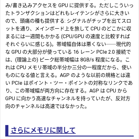
み/書き込みアクセスを GPU に提供する。ただしこういっ
たトランザクションはどれもレイテンシがさらに大きい
ので、頭痛の種も提供する: シグナルがチップを出てスロ
ットを通り、メインボード上を旅して CPU のどこかに収
まるには一週間もかかる (CPU/GPU の速度と比較すれば
それぐらいに感じる)。帯域幅自体は悪くない──現代的
な GPU の大部分が使っている 16 レーン PCIe 2.0 接続で
は、(理論上の) ピーク総帯域幅は 8GB/s 程度になる。こ
れは CPU メモリ帯域の半分か三分の一程度だから、使い
ものになる値と言える。
AGP
のような以前の規格とは違
い PCIe はポイント・ツー・ポイントの対称なリンクであ
り、この帯域幅が両方向に存在する。AGP は CPU から
GPU に向かう高速なチャンネルを持っていたが、反対方
向のチャンネルは高速ではなかった。
さらにメモリに関して