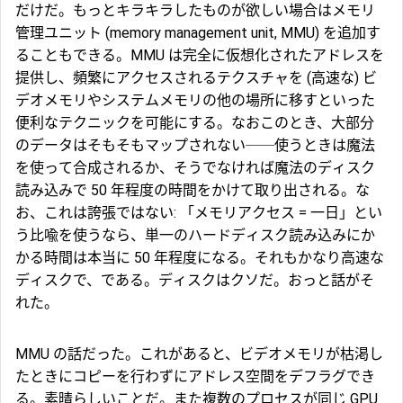
だけだ。もっとキラキラしたものが欲しい場合はメモリ
管理ユニット (memory management unit,
MMU
) を追加す
ることもできる。MMU は完全に仮想化されたアドレスを
提供し、頻繁にアクセスされるテクスチャを (高速な) ビ
デオメモリやシステムメモリの他の場所に移すといった
便利なテクニックを可能にする。なおこのとき、大部分
のデータはそもそもマップされない──使うときは魔法
を使って合成されるか、そうでなければ魔法のディスク
読み込みで 50 年程度の時間をかけて取り出される。な
お、これは誇張ではない: 「メモリアクセス = 一日」とい
う比喩を使うなら、単一のハードディスク読み込みにか
かる時間は本当に 50 年程度になる。それもかなり高速な
ディスクで、である。ディスクはクソだ。おっと話がそ
れた。
MMU の話だった。これがあると、ビデオメモリが枯渇し
たときにコピーを行わずにアドレス空間をデフラグでき
る。素晴らしいことだ。また複数のプロセスが同じ GPU