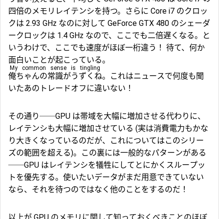
四倍のメモリレイテンシを持つ。さらに Core i7 のクロッ
クは 2.93 GHz なのに対して GeForce GTX 480 のシェーダ
ークロックは 1.4 GHz なので、ここでも二倍遅くなる。と
いうわけで、ここでも速度がほぼ一桁違う！ 待て、何か
面白いことが起こっている。
My common sense is tingling
俺ちゃんの常識がうずくね
。これはニュースで何度も聞
いたあの
トレードオフ
に違いない！
その通り──GPU は帯域を大幅に増加させる代わりに、
レイテンシも大幅に増加させている (実は消費電力もかな
り大きくなっているのだが、これについてはこのシリー
ズの範囲を超える)。この裏には一般的なパターンがある
──GPU はレイテンシを犠牲にしてとにかくスループッ
トを優先する。使いたいデータがまだ用意できていない
なら、それを待つのではなく他のことをするのだ！
以上が GPU のメモリに関して知っておくべきことのほぼ