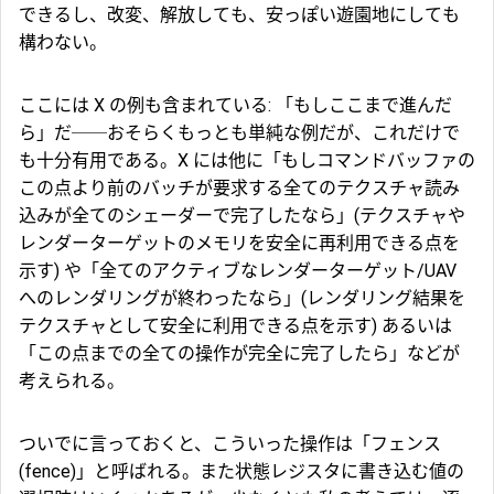
できるし、改変、解放しても、安っぽい遊園地にしても
構わない。
ここには X の例も含まれている: 「もしここまで進んだ
ら」だ──おそらくもっとも単純な例だが、これだけで
も十分有用である。X には他に「もしコマンドバッファの
この点より前のバッチが要求する全てのテクスチャ読み
込みが全てのシェーダーで完了したなら」(テクスチャや
レンダーターゲット
のメモリを安全に再利用できる点を
示す) や「全てのアクティブなレンダーターゲット/
UAV
へのレンダリングが終わったなら」(レンダリング結果を
テクスチャとして安全に利用できる点を示す) あるいは
「この点までの全ての操作が完全に完了したら」などが
考えられる。
ついでに言っておくと、こういった操作は「
フェンス
(fence)」と呼ばれる。また状態レジスタに書き込む値の