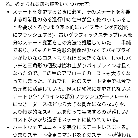
る。考えられる選択肢をいくつか示す:
ステートを変更するときに必ず、そのステートを参照
する可能性のある進行中の仕事が全て終わっているこ
とを要求する (つまり基本的にパイプラインを部分的
にフラッシュする)。古いグラフィックスチップは大部
分のステート変更をこの方法で処理していた──単純
であり、バッチと三角形の個数が少なくてパイプライ
ンが短いならコストもそれほど大きくない。しかしバ
ッチと三角形の個数は膨れ上がりパイプラインは長く
なったので、この種のアプローチのコストも大きくな
ってしまった。それでも一部のステート変更では今で
も元気に活躍している。例えば頻繁に変更されないス
テート (パイプラインの部分フラッシュが一フレーム
につき一ダースほどなら大きな問題にならない) や、
より特定的なスキームを使って実装するのが難しい/
コストがかかり過ぎるステートに使われている。
ハードウェアユニットを完全にステートレスにする。
つまりステート変更コマンドをそのステートが使われ