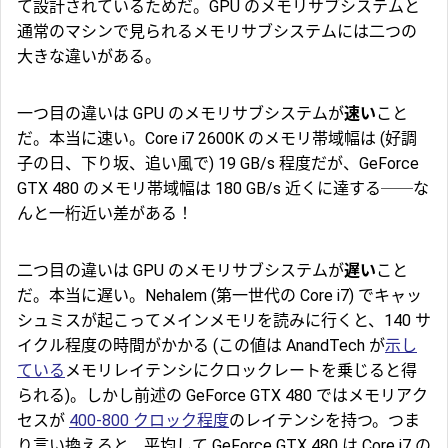
て設計されているためだ。GPU のメモリサブシステムと
通常のマシンで見られるメモリサブシステムには二つの
大きな違いがある。
一つ目の違いは GPU のメモリサブシステムが
速い
こと
だ。本当に速い。Core i7 2600K のメモリ帯域幅は (好調
子の日、下り坂、追い風で) 19 GB/s 程度だが、GeForce
GTX 480 のメモリ帯域幅は 180 GB/s 近くに達する──な
んと一桁近い差がある！
二つ目の違いは GPU のメモリサブシステムが
遅い
こと
だ。本当に遅い。Nehalem (第一世代の Core i7) で
キャッ
シュミス
が起こってメインメモリを読みに行くと、140 サ
イクル程度の時間がかかる (この値は AnandTech が
示し
ている
メモリレイテンシにクロックレートを乗じると得
られる)。しかし前述の GeForce GTX 480 ではメモリアク
セスが
400-800 クロック程度
のレイテンシを持つ。つま
り言い換えると、平均して GeForce GTX 480 は Core i7 の