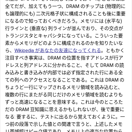
全てだが、加えてもう一つ、
DRAM
のチップは (物理的に
も論理的にも) 二次元格子状に構成されることも後に重要
になるので知っておくべきだろう。メモリには (水平な)
行ラインと (垂直な) 列ラインが並んでおり、その交点が
トランジスタとキャパシタになっている。こういった要
素からメモリがどのように構成されるのかを知りたいな
ら、
Wikipedia があなたの友達になってくれる
。ともかく
注目すべき事実は、DRAM の位置を指すアドレスが行ア
ドレスと列アドレスに分かれること、そして DRAM の読
み込みと書き込みが内部では必ず指定された行にある全
ての列へのアクセスとなることである。これは DRAM の
ちょうど一行にマップされるメモリ領域を読み込むと、
複数の行にまたがる同じだけのメモリ領域を読むよりも
ずっと高速になることを意味する。これは今のところた
だの DRAM 豆知識に思えるかもしれないが、後で重要に
なる: 要するに、テストに出るから覚えておくように。一
つ前の段落で示した値との関連で言うと、上述したメモ
リ帯域幅はピーク値であり、メモリ上の適当な位置から