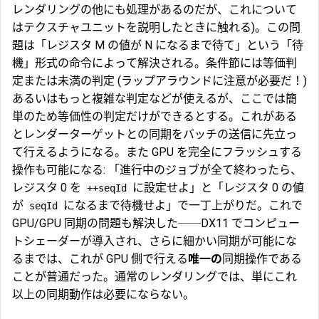
レンダリングの他にも処理があるのだが、これについて
はテクスチャユニットを説明したときに触れる)。この問
題は「レジスタ M の値が N になるまで待て」という「待
機」形式の命令によって解決される。条件節には等価判
定または未満の判定 (ラップアラウンドに注意が必要だ！)
あるいはもっと複雑な判定などが使えるが、ここでは簡
単のため等価性の判定だけができるとする。これがある
とレンダーターゲットとの同期をバッチの送信に先立っ
て行えるようになる。また GPU を完全にフラッシュする
操作も可能になる: 「進行中のジョブが全て終わったら、
レジスタ 0 を
に設定せよ」と「レジスタ 0 の値
++seqId
が
になるまで待機せよ」で一丁上がりだ。これで
seqId
GPU/GPU 同期の問題も解決した──DX11 でコンピュー
トシェーダーが導入され、さらに細かい同期が可能にな
るまでは、これが GPU 側で行える
唯一の
同期操作である
ことが普通だった。通常のレンダリングでは、単にこれ
以上の同期動作は必要にならない。