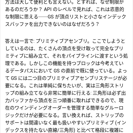
方法は大して便利とも言えない。とすれば、なぜ制限が
あるのだろうか？ API のレベルで見れば、これは恣意的
な制限に思える──GS が頂点リストと小さなインデック
スバッファを出力できないのはなぜだろう？
答えは一言で: プリミティブアセンブリ。ここでしようと
しているのは、たくさんの頂点を受け取って完全なプリ
ミティブに組み立て、それをパイプラインに渡すという処
理である。しかしこの機能を持つブロックは今考えてい
るデータパスにおいて GS の直前で既に使っている。よっ
て GS には二つ目のプリミティブアセンブリステージが必
要になる。これは単純に保ちたいが、実は三角形ストリ
ップの組み立てなら非常に簡単に行える: 三角形は必ず出
力バッファから頂点を三つ順番に取ればできるので、現
在のワインディングオーダーを管理する簡単なグルーロ
ジックだけが必要になる。言い換えれば、ストリップの
サポートは間違いなく最も扱いやすいプリミティブ (イン
デックスを持たない直線/三角形) と比べて格段に複雑に