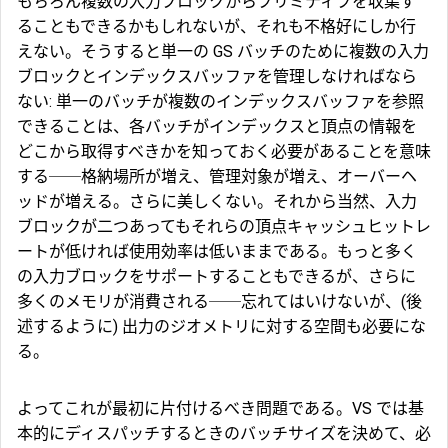
もちろん複数の入力ブロックからプリミティブを収集す
ることもできるかもしれないが、それも不格好にしか行
えない。そうすると単一の GS バッチのために複数の入力
ブロックとインデックスバッファを管理しなければなら
ない: 単一のバッチが複数のインデックスバッファを参照
できることは、各バッチがインデックスと頂点の情報を
どこから取得すべきかを知っておく必要があることを意味
する──格納場所が増え、管理対象が増え、オーバーヘ
ッドが増える。さらに美しくない。それから当然、入力
ブロックが二つあってもそれらの頂点キャッシュヒットレ
ートが低ければ使用効率は低いままである。もっと多く
の入力ブロックをサポートすることもできるが、さらに
多くのメモリが消費される──忘れてはいけないが、(後
述するように) 出力のジオメトリに対する空間も必要にな
る。
よってこれが最初に片付けるべき問題である。VS では基
本的にディスパッチするときのバッチサイズを決めて、必