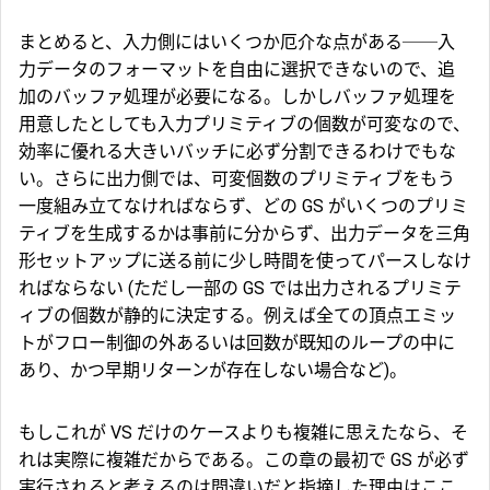
まとめると、入力側にはいくつか厄介な点がある──入
力データのフォーマットを自由に選択できないので、追
加のバッファ処理が必要になる。しかしバッファ処理を
用意したとしても入力プリミティブの個数が可変なので、
効率に優れる大きいバッチに必ず分割できるわけでもな
い。さらに出力側では、可変個数のプリミティブをもう
一度組み立てなければならず、どの GS がいくつのプリミ
ティブを生成するかは事前に分からず、出力データを三角
形セットアップに送る前に少し時間を使ってパースしなけ
ればならない (ただし一部の GS では出力されるプリミテ
ィブの個数が静的に決定する。例えば全ての頂点エミッ
トがフロー制御の外あるいは回数が既知のループの中に
あり、かつ早期リターンが存在しない場合など)。
もしこれが VS だけのケースよりも複雑に思えたなら、そ
れは実際に複雑だからである。この章の最初で GS が必ず
実行されると考えるのは間違いだと指摘した理由はここ