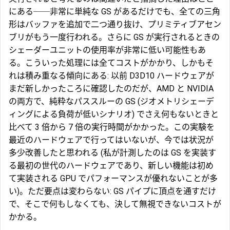
にある──非常に単純な GS があるだけでも、全ての三角
形はバッファを追加で二つ通り抜け、プリミティブアセン
ブリがもう一度行われる。さらに GS が実行されるときの
シェーダーユニットの使用率が非常に低い可能性もあ
る。こういった処理には全てコストがかかり、しかもそ
れは積み重なる傾向にある: 以前 D3D10 ハードウェアが
まだ新しかったころに確認したのだが、AMD と NVIDIA
の両方で、純粋なパススルーの GS (ジオメトリシェーデ
ィングによる負荷が低いシナリオ) でさえ何もないときと
比べて 3 倍から 7 倍の実行時間がかかった。この実験を
最近のハードウェアで行ってはいないが、今では状況が
多少改善したと思われる (私が計測したのは GS を実装す
る最初の世代のハードウェアであり、新しい機能は初め
て実装される GPU でパフォーマンスが優れないことが多
い)。ただ要点は変わらない: GS パイプに頂点を通すだけ
で、そこで何もしなくても、決して無視できないコストが
かかる。