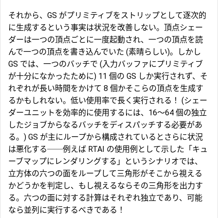
それから、GS がプリミティブをストリップとして逐次的
に生成するという事実は状況を改善しない。頂点シェー
ダーは一つの頂点ごとに一度起動され、一つの頂点を読
んで一つの頂点を書き込んでいた (素晴らしい)。しかし
GS では、一つのバッチで (入力バッファにプリミティブ
が十分になかったために) 11 個の GS しか実行されず、そ
れぞれが長い時間をかけて 8 個かそこらの頂点を生成す
るかもしれない。低い使用率で長く実行される！ (シェー
ダーユニットを効率的に使用するには、16～64 個の独立
したジョブからなるバッチをディスパッチする必要があ
る。) GS が主にループから構成されているとさらに状況
は悪化する──例えば RTAI の使用例として示した「
キュ
ーブマップ
にレンダリングする」というシナリオでは、
立方体の六つの面をループして三角形がそこから視える
かどうかを判定し、もし視えるならその三角形を出力す
る。六つの面に対する計算はそれぞれ独立であり、可能
なら並列に実行するべきである！