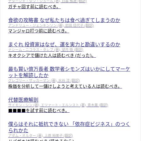
ナターシャ・ダウ・シュール (著), 日暮 雅通 (翻訳)
ガチャ回す前に読むべき。
食欲の攻略書 なぜ私たちは食べ過ぎてしまうのか
アンドリュー・ジェンキンソン (著), 岩田 佳代子 (翻訳)
マンジャロ打つ前に読むべき。
まぐれ 投資家はなぜ、運を実力と勘違いするのか
ナシーム・ニコラス・タレブ (著), 望月 衛 (翻訳)
キオクシアで儲けた人は読むべき (だった)。
最も賢い億万長者 数学者シモンズはいかにしてマーケ
ットを解読したか
グレゴリー・ザッカーマン (著), 水谷 淳 (翻訳)
株価を分析して一儲けしようと考えている人は読むべき。
代替医療解剖
サイモン・シン (著), エツァート・エルンスト (著), 青木薫 (翻訳)
■■■■を試す前に読むべき。
僕らはそれに抵抗できない 「依存症ビジネス」のつく
られかた
アダム・オルター (著), 上原 裕美子 (翻訳)