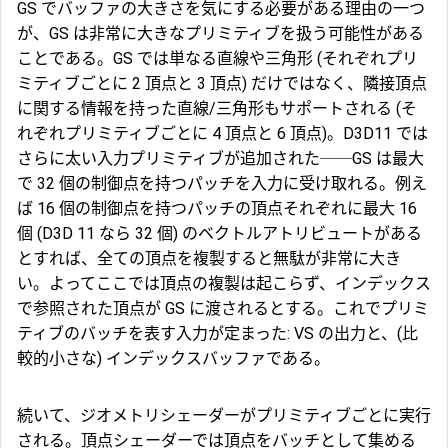
GS でバッファの大きさを気にする必要がある理由の一つ
が、GS は非常に大きなプリミティブを扱う可能性がある
ことである。GS では単なる直線や三角形 (それぞれプリ
ミティブごとに 2 頂点と 3 頂点) だけではなく、隣接頂点
に関する情報を持った直線/三角形もサポートされる (そ
れぞれプリミティブごとに 4 頂点と 6 頂点)。D3D11 では
さらに太い入力プリミティブが追加された──GS は最大
で 32 個の制御点を持つパッチを入力に受け取れる。例え
ば 16 個の制御点を持つパッチの頂点それぞれに最大 16
個 (D3D 11 なら 32 個) のベクトルアトリビュートがある
とすれば、全ての頂点を複製すると無駄が非常に大き
い。よってここでは頂点の複製は起こらず、インデックス
で参照された頂点が GS に渡されるとする。これでプリミ
ティブのバッチを表す入力が定まった: VS の出力と、(比
較的小さな) インデックスバッファである。
続いて、ジオメトリシェーダーがプリミティブごとに実行
される。頂点シェーダーでは頂点をバッチとして集める