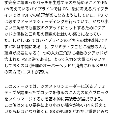
ず完全に埋まったバッチを生成するのを諦めることで PA
(今考えているパイプラインでは GS、後に考えるパイプラ
インでは HS) での処理が楽になるようにしていた。PS で
は必ずクアッドでシェーディングを行っていて、かなり小
さい三角形でも複数のクアッドにヒットするためにクア
ッドの個数と三角形の個数の比はいい感じになってい
た。しかし GS ではパイプラインのどちらの端も制御でき
ず (GS は中間にある！)、プリミティブごとに複数の入力
頂点が必要になる (一つの入力三角形に複数のクアッドが
含まれた PS と逆である)。よって入力を大量にバッファ
しておくのは (管理のオーバーヘッドと消費されるメモリ
の両方で) コストが高い。
このステージでは、ジオメトリシェーダーに送るプリミ
ティブが詰まったブロックを作るのに入力の頂点ブロック
をいくつマージするかを基本的に実装者が選択できる。
この値はメモリ要件により小さい場合が多い (4 を超えて
いたら私はかなり驚く)。GS の処理をどれだけ重要とみな