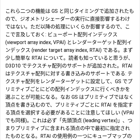
これら二つの機能は GS と同じタイミングで追加されたも
ので、ジオメトリシェーダーの実行に直接影響するわけ
ではない。ただ以降の処理にいくらか影響するので、こ
こで言及しておく:
ビューポート配列インデックス
(viewport array index,
VPAI
) と
レンダーターゲット配列イ
ンデックス
(render target array index,
RTAI
) である。まず
少し簡単な RTAI について。読者も知っていると思うが、
D3D10 でテクスチャ配列のサポートが追加された。RTAI
はテクスチャ配列に対する書き込みのサポートである: テ
クスチャ配列をレンダーターゲットに設定して、GS でプ
リミティブごとにどの配列インデックスに行くべきかを
選ぶことが可能になる。なお GS はプリミティブではなく
頂点を書き込むので、プリミティブごとに RTAI を指定す
る頂点を選択する必要があることに注意してほしい (VPAI
でも同様)。これは必ず「
先頭頂点
(leading vertex)」、つ
まりプリミティブに含まれる頂点の中で最初に指定され
たものとなる。RTAI の使用例の一つに
キューブマップ
の