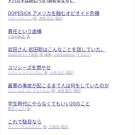
ドパガキは読むべき (読めるなら)。
DOPESICK アメリカを蝕むオピオイド危機
ベス・メイシー (著), 神保 哲生 (翻訳)
責任という虚構
小坂井敏晶 (著)
岩田さん 岩田聡はこんなことを話していた。
ほぼ日刊イトイ新聞 (著, 編集), 100%ORANGE (イラスト)
ユリシーズを燃やせ
ケヴィン バーミンガム (著), 小林 玲子 (翻訳)
最悪の事故が起こるまで人は何をしていたのか
ジェームズ・R・チャイルズ (著), 高橋 健次 (翻訳)
学生時代にやらなくてもいい20のこと
朝井リョウ (著)
これで駄目なら
カート・ヴォネガット (著), 円城塔 (翻訳)