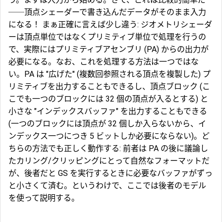
──頂点シェーダーで書き込んだデータがそのまま入力
になる！ まぁ正確に言えば少し違う: ジオメトリシェーダ
ーは頂点単位ではなくプリミティブ単位で処理を行うの
で、実際にはプリミティブアセンブリ (PA) からの出力が
必要になる。なお、これを処理する方法は一つではな
い。PA は "広げた" (複数回参照される頂点を複製した) プ
リミティブを出力することもできるし、頂点ブロック (こ
こでも一つのブロックには 32 個の頂点が入るとする) と
小さな "インデックスバッファ" を出力することもできる
(一つのブロックには頂点が 32 個しか入らないから、イ
ンデックス一つにつき 5 ビットしか必要にならない)。ど
ちらの方法でも正しく動作する: 前者は PA の後に議論し
たカリング/クリッピングにとって自然なフォーマットだ
が、後者だと GS を実行するときに必要なバッファがずっ
と小さくて済む。というわけで、ここでは後者のモデル
を使って説明する。