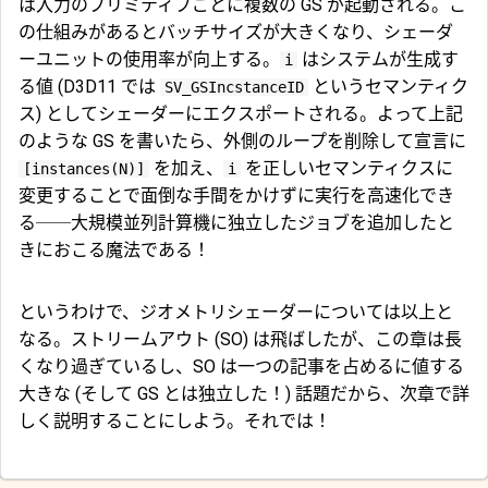
は入力のプリミティブごとに複数の GS が起動される。こ
の仕組みがあるとバッチサイズが大きくなり、シェーダ
ーユニットの使用率が向上する。
はシステムが生成す
i
る値 (D3D11 では
というセマンティク
SV_GSIncstanceID
ス) としてシェーダーにエクスポートされる。よって上記
のような GS を書いたら、外側のループを削除して宣言に
を加え、
を正しいセマンティクスに
[instances(N)]
i
変更することで面倒な手間をかけずに実行を高速化でき
る──大規模並列計算機に独立したジョブを追加したと
きにおこる魔法である！
というわけで、ジオメトリシェーダーについては以上と
なる。ストリームアウト (SO) は飛ばしたが、この章は長
くなり過ぎているし、SO は一つの記事を占めるに値する
大きな (そして GS とは独立した！) 話題だから、次章で詳
しく説明することにしよう。それでは！