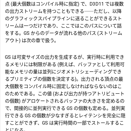
点 (最大個数はコンパイル時に指定) で、D3D11 では複数
の出力ストリームを持つこともできる──ただし、以降
のグラフィックスパイプラインに送ることができるスト
リームは一つだけであり、ここではこのパスについて話
をする。GS からのデータが流れる他のパス (ストリーム
アウト) は次の章で扱う。
GS は可変サイズの出力を生成するが、実行時に利用でき
るメモリには制限がある (例えば、バッファとして利用可
能なメモリの量は並列にジオメトリシェーディングでき
るプリミティブの個数を決定する)。出力される頂点の最
大個数をコンパイル時に固定しなければならないのはこ
のためである。この値 (および出力が持つアトリビュート
の個数) がアロケートされるバッファの大きさを定めるの
で、間接的に並列実行できる GS の個数も定める。並列実
行できる GS の個数が少なすぎるとレイテンシを完全に隠
すことができず、GS は実行時間の一部でストールするこ
とになる。