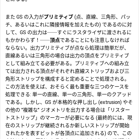
また GS の入力が
プリミティブ
(点、直線、三角形、パッ
チ、あるいはこれに隣接情報を加えたもの) であるのに対
して、GS の出力は──すぐにラスタライザに渡されるに
もかかわらず！──
頂点
であることにも注意しなければ
ならない。出力プリミティブが点なら処理は簡単だが、
直線あるいは三角形の場合は出力の頂点をプリミティブ
として組み立てる必要がある。プリミティブへの組み立
ては出力される頂点がそれぞれ直線ストリップおよび三
角形ストリップを構成すると定めることで処理される。
この方法を使えば、おそらく最も重要な三つのケースを
処理できる: 単一の直線、単一の三角形、単一のクアッド
である。しかし、GS が本格的な押し出し (extrusion) やそ
の他の "複雑な" ジオメトリを出力する場合は「リスター
トストリップ」のマーカーが必要になる (最終的には、現
在のストリップが継続されるか新しいストリップが開始
されたかを表すビットが各頂点に追加される) ので、この