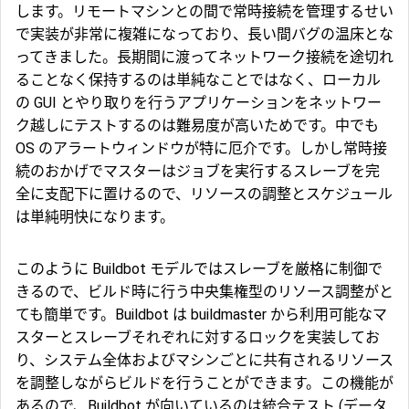
します。リモートマシンとの間で常時接続を管理するせい
で実装が非常に複雑になっており、長い間バグの温床とな
ってきました。長期間に渡ってネットワーク接続を途切れ
ることなく保持するのは単純なことではなく、ローカル
の GUI とやり取りを行うアプリケーションをネットワー
ク越しにテストするのは難易度が高いためです。中でも
OS のアラートウィンドウが特に厄介です。しかし常時接
続のおかげでマスターはジョブを実行するスレーブを完
全に支配下に置けるので、リソースの調整とスケジュール
は単純明快になります。
このように Buildbot モデルではスレーブを厳格に制御で
きるので、ビルド時に行う中央集権型のリソース調整がと
ても簡単です。Buildbot は buildmaster から利用可能なマ
スターとスレーブそれぞれに対するロックを実装してお
り、システム全体およびマシンごとに共有されるリソース
を調整しながらビルドを行うことができます。この機能が
あるので、Buildbot が向いているのは統合テスト (データ