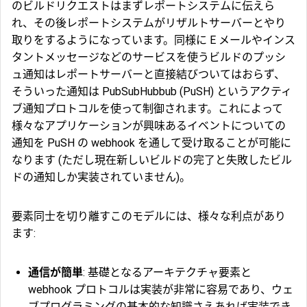
のビルドリクエストはまずレポートシステムに伝えら
れ、その後レポートシステムがリザルトサーバーとやり
取りをするようになっています。同様に E メールやインス
タントメッセージなどのサービスを使うビルドのプッシ
ュ通知はレポートサーバーと直接結びついてはおらず、
そういった通知は PubSubHubbub (PuSH) というアクティ
ブ通知プロトコルを使って制御されます。これによって
様々なアプリケーションが興味あるイベントについての
通知を PuSH の webhook を通して受け取ることが可能に
なります (ただし現在新しいビルドの完了と失敗したビル
ドの通知しか実装されていません)。
要素同士を切り離すこのモデルには、様々な利点があり
ます:
通信が簡単
: 基礎となるアーキテクチャ要素と
webhook プロトコルは実装が非常に容易であり、ウェ
ブプログラミングの基本的な知識さえあれば実装でき