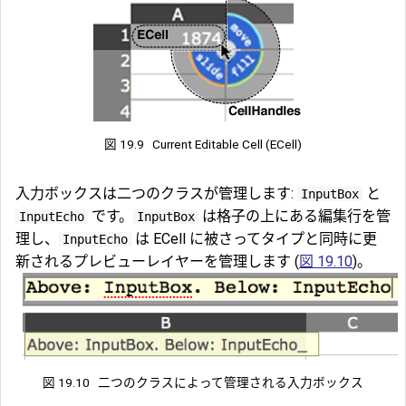
図 19.9
Current Editable Cell (ECell)
入力ボックスは二つのクラスが管理します:
と
InputBox
です。
は格子の上にある編集行を管
InputEcho
InputBox
理し、
は ECell に被さってタイプと同時に更
InputEcho
新されるプレビューレイヤーを管理します (
図 19.10
)。
図 19.10
二つのクラスによって管理される入力ボックス