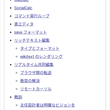
SocialCalc
コマンド実行ループ
表エディタ
save フォーマット
リッチテキスト編集
タイプとフォーマット
wikitext のレンダリング
リアルタイム共同編集
ブラウザ間の転送
衝突の解決
リモートカーソル
教訓
主任設計者は明確なビジョンを