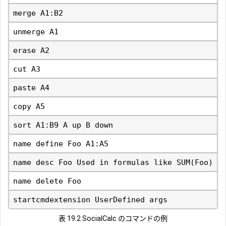
merge A1:B2
unmerge A1
erase A2
cut A3
paste A4
copy A5
sort A1:B9 A up B down
name define Foo A1:A5
name desc Foo Used in formulas like SUM(Foo)
name delete Foo
startcmdextension UserDefined args
表 19.2 SocialCalc のコマンドの例