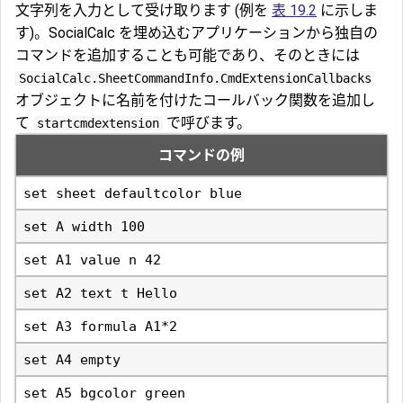
文字列を入力として受け取ります (例を
表 19.2
に示しま
す)。SocialCalc を埋め込むアプリケーションから独自の
コマンドを追加することも可能であり、そのときには
SocialCalc.SheetCommandInfo.CmdExtensionCallbacks
オブジェクトに名前を付けたコールバック関数を追加し
て
で呼びます。
startcmdextension
コマンドの例
set sheet defaultcolor blue
set A width 100
set A1 value n 42
set A2 text t Hello
set A3 formula A1*2
set A4 empty
set A5 bgcolor green