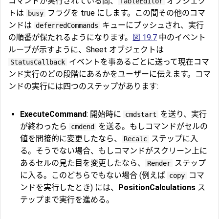
コマンドが実行されている間、
オブジェク
TableEditor
トは
フラグを true にします。この間その他のコマ
busy
ンドは
キューにプッシュされ、実行
deferredCommands
の順番が保たれるようになります。
図 19.7
中のイベント
ループが示すように、Sheet オブジェクトは
イベントを事あるごとに送って現在コマ
StatusCallback
ンド実行のどの段階にあるかをユーザーに伝えます。コマ
ンドの実行には四つのステップがあります:
ExecuteCommand
: 開始時に
を送り、実行
cmdstart
が終わったら
を送る。もしコマンドがセルの
cmdend
値を間接的に変更したなら、
ステップに入
Recalc
る。そうでない場合、もしコマンドがスクリーン上に
あるセルの見た目を変更したなら、
ステップ
Render
に入る。このどちらでもない場合 (例えば
コマ
copy
ンドを実行したとき) には、
PositionCalculations
ス
テップまで実行を進める。