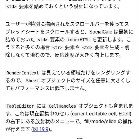
要素を詰めておくという設計になっています。
<td>
ユーザーが特別に描画されたスクロールバーを使ってス
プレッドシートをスクロールすると、SocialCalc は最初に
詰めておいた
要素の
を更新します。こ
<td>
innerHTML
うすると多くの場合
要素や
要素を生成・削
<tr>
<td>
除しなくて済むので、反応速度が大きく向上します。
は見えている領域だけをレンダリングす
RenderContext
るので、
オブジェクトのサイズを任意に大きくし
Sheet
てもパフォーマンスは低下しません。
には
オブジェクトも含まれま
TableEditor
CellHandles
す。これは現在編集中のセル (current editable cell, ECell)
の右下にある放射状のメニューで、fill/mode/slide の操作
が行えます (
図 19.9
)。