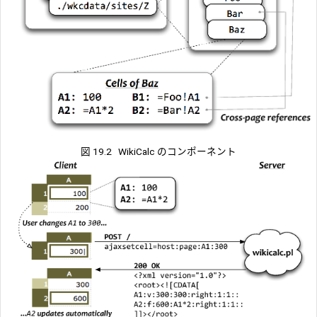
図 19.2
WikiCalc のコンポーネント