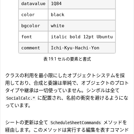
datavalue
1Q84
color
black
bgcolor
white
font
italic bold 12pt Ubuntu
comment
Ichi-Kyu-Hachi-Yon
表 19.1 セルの要素と書式
クラスの利用を最小限にしたオブジェクトシステムを採
用しており、合成と委譲は単純で、オブジェクトのプロト
タイプや継承は一切使っていません。シンボルは全て
に配置され、名前の衝突を避けるようにな
SocialCalc.*
っています。
シートの更新は全て
メソッドを
ScheduleSheetCommands
経由します。このメソッドは実行する編集を表すコマンド