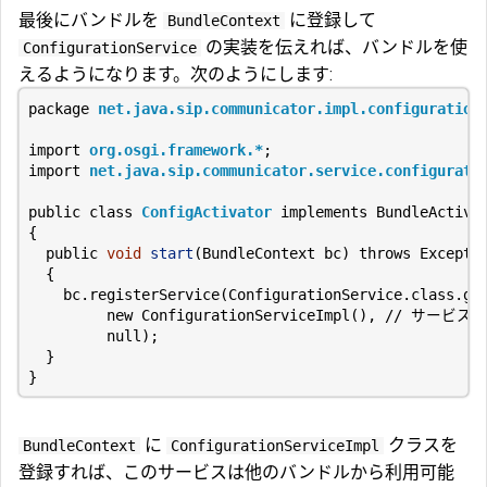
最後にバンドルを
に登録して
BundleContext
の実装を伝えれば、バンドルを使
ConfigurationService
えるようになります。次のようにします:
package
net.java.sip.communicator.impl.configuration
import
org.osgi.framework.*
;
import
net.java.sip.communicator.service.configurati
public
class
ConfigActivator
implements
BundleActiva
{
public
void
start
(
BundleContext
bc
)
throws
Excepti
{
bc
.
registerService
(
ConfigurationService
.
class
.
ge
new
ConfigurationServiceImpl
(),
// サービス
null
);
}
}
に
クラスを
BundleContext
ConfigurationServiceImpl
登録すれば、このサービスは他のバンドルから利用可能