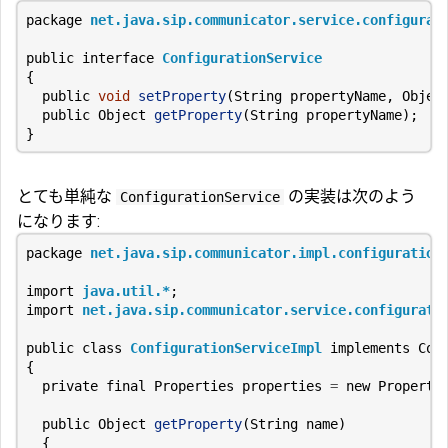
package
net.java.sip.communicator.service.configurat
public
interface
ConfigurationService
{
public
void
setProperty
(
String
propertyName
,
Objec
public
Object
getProperty
(
String
propertyName
);
}
とても単純な
の実装は次のよう
ConfigurationService
になります:
package
net.java.sip.communicator.impl.configuration
import
java.util.*
;
import
net.java.sip.communicator.service.configurati
public
class
ConfigurationServiceImpl
implements
Con
{
private
final
Properties
properties
=
new
Properti
public
Object
getProperty
(
String
name
)
{