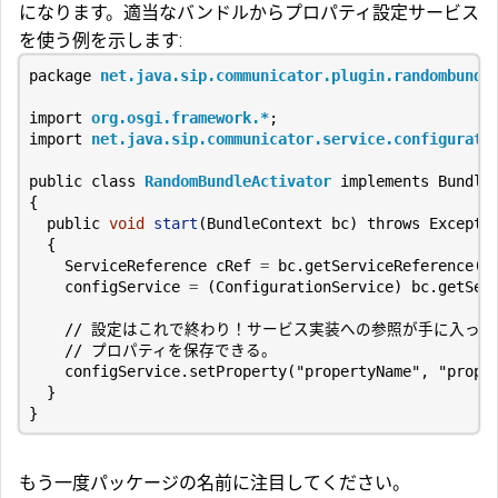
になります。適当なバンドルからプロパティ設定サービス
を使う例を示します:
package
net.java.sip.communicator.plugin.randombundl
import
org.osgi.framework.*
;
import
net.java.sip.communicator.service.configurati
public
class
RandomBundleActivator
implements
Bundle
{
public
void
start
(
BundleContext
bc
)
throws
Excepti
{
ServiceReference
cRef
=
bc
.
getServiceReference
(
C
configService
=
(
ConfigurationService
)
bc
.
getSer
// 設定はこれで終わり！サービス実装への参照が手に入った
// プロパティを保存できる。
configService
.
setProperty
(
"propertyName"
,
"prope
}
}
もう一度パッケージの名前に注目してください。