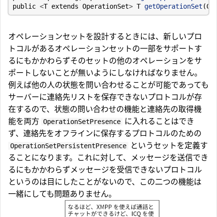
public
<
T
extends
OperationSet
>
T
getOperationSet
(
Cl
オペレーションセットを設計するときには、新しいプロ
トコルがあるオペレーションセットの一部をサポートす
るにもかかわらずそのセットの他のオペレーションをサ
ポートしないことが無いようにしなければなりません。
例えば他の人の状態を問い合わせることが可能であっても
サーバーに連絡先リストを保存できないプロトコルが存
在するので、状態の問い合わせの機能と連絡先の取得機
能を両方
に入れることはでき
OperationSetPresence
ず、連絡先をオフラインに保存するプロトコルのための
というセットを定義す
OperationSetPersistentPresence
ることになります。これに対して、メッセージを送信でき
るにもかかわらずメッセージを受信できないプロトコル
というのは目にしたことがないので、この二つの機能は
一緒にしても問題ありません。