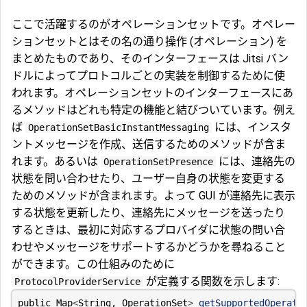
ここで活躍するのがオペレーションセットです。オペレー
ションセットとはその名の通り操作 (オペレーション) を
まとめたものであり、そのインターフェースは Jitsi バン
ドルによってプロトコルごとの実装を制御するために使
われます。オペレーションセットのインターフェースにあ
るメソッドはどれも特定の機能と結びついています。例え
ば
には、インスタ
OperationSetBasicInstantMessaging
ントメッセージを作成、送信するためのメソッドが含ま
れます。あるいは
には、連絡先の
OperationSetPresence
状態を問い合わせたり、ユーザー自身の状態を変更する
ためのメソッドが含まれます。よって GUI が連絡先に表示
する状態を更新したり、連絡先にメッセージを送ったり
するときは、最初に対応するプロバイダに状態の問い合
わせやメッセージをサポートするかどうかを尋ねること
ができます。この仕組みのために
が定義する関数を示します:
ProtocolProviderService
public
Map
<
String
,
OperationSet
>
getSupportedOperati