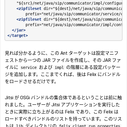
"${src}/net/java/sip/communicator/impl/configura
<zipfileset
dir=
"${dest}/net/java/sip/communicat
prefix=
"net/java/sip/communicator/service/co
<zipfileset
dir=
"${dest}/net/java/sip/communicat
prefix=
"net/java/sip/communicator/impl/confi
</jar>
</target>
見れば分かるように、この Ant ターゲットは設定マニフ
ェストから一つの JAR ファイルを作成し、その JAR ファ
イルに
および
の階層にある設定パッケー
service
impl
ジを追加します。ここまでくれば、後は Felix にバンドル
をロードさせるだけです。
Jitsi が OSGi バンドルの集合体であるということは前に触
れました。ユーザーが Jitsi アプリケーションを実行した
ときに実際に立ち上がるのは Felix であり、この Felix は
ロードすべきバンドルのリストを持っています。このリス
トは
ディレクトリの
lib
felix.client.run.properties