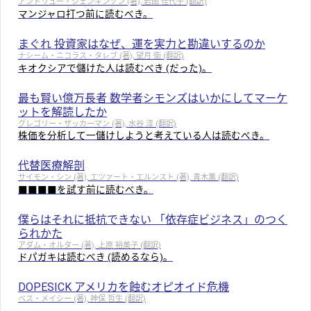
アンドリュー・ジェンキンソン (著), 岩田 佳代子 (翻訳)
マンジャロ打つ前に読むべき。
まぐれ 投資家はなぜ、運を実力と勘違いするのか
ナシーム・ニコラス・タレブ (著), 望月 衛 (翻訳)
キオクシアで儲けた人は読むべき (だった)。
最も賢い億万長者 数学者シモンズはいかにしてマーケ
ットを解読したか
グレゴリー・ザッカーマン (著), 水谷 淳 (翻訳)
株価を分析して一儲けしようと考えている人は読むべき。
代替医療解剖
サイモン・シン (著), エツァート・エルンスト (著), 青木薫 (翻訳)
■■■■を試す前に読むべき。
僕らはそれに抵抗できない 「依存症ビジネス」のつく
られかた
アダム・オルター (著), 上原 裕美子 (翻訳)
ドパガキは読むべき (読めるなら)。
DOPESICK アメリカを蝕むオピオイド危機
ベス・メイシー (著), 神保 哲生 (翻訳)