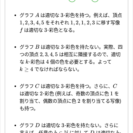
3
グラフ
は適切な
-彩色を持つ。例えば、頂点
A
1
,
2
,
3
,
4
,
5
1
,
2
,
1
,
2
,
3
をそれぞれ
に移す写像
3
は適切な
-彩色となる。
f
3
グラフ
は適切な
-彩色を持たない。実際、四
B
2
3
4
5
つの頂点
,
,
,
は相互に隣接するので、適切
4
な
-彩色は
個の色を必要とする。よって
k
≥
4
でなければならない。
k
3
グラフ
は適切な
-彩色を持つ。さらに、
C
C
2
1
は適切な
-彩色 (例えば、奇数の頂点に色
を
2
割り当て、偶数の頂点に色
を割り当てる写像)
も持つ。
3
グラフ
は適切な
-彩色を持たない。さらに
D
N
∈
言えば、任意の
に対して
は適切な
-
k
D
k