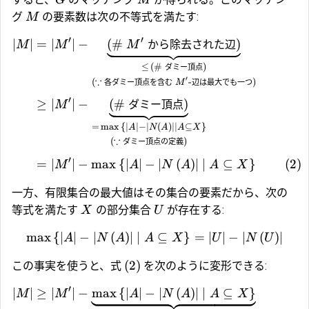
G
M
グ
の要素数は次の不等式を満たす:
M
′
′
∣
∣
=
∣
∣
−
(
#
から除去された辺
)
M
M
M
≤
(
#
ダミー頂点
)
′
∵
(
各ダミー頂点を含む
-
辺は最大でも一つ
)
M
′
≥
∣
∣
−
(
#
ダミー頂点
)
M
=
m
a
x
{
∣
∣
−
∣
(
)
∣
∣
⊆
}
A
N
A
A
X
∵
(
ダミー頂点の定義
)
′
=
∣
∣
−
m
a
x
{
∣
∣
−
∣
(
)
∣
∣
⊆
}
(
2
)
M
A
N
A
A
X
一方、有限集合の最大値はその集合の要素だから、次の
等式を満たす
の部分集合
が存在する:
X
U
m
a
x
{
∣
∣
−
∣
(
)
∣
∣
⊆
}
=
∣
∣
−
∣
(
)
∣
A
N
A
A
X
U
N
U
(
2
)
この事実を使うと、式
を次のように変形できる:
′
∣
∣
≥
∣
∣
−
m
a
x
{
∣
∣
−
∣
(
)
∣
∣
⊆
}
M
M
A
N
A
A
X