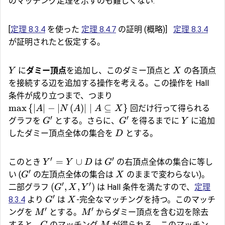
のマッチング定理を示すのも難しくない:
[
定理 8.3.4
を使った
定理 8.4.7
の証明 (概略)]
定理 8.3.4
が証明されたと仮定する。
に
ダミー頂点
を追加し、このダミー頂点と
の各頂点
Y
X
を接続する辺を追加する操作を考える。この操作を Hall
条件が成り立つまで、つまり
m
a
x
{
∣
∣
−
∣
(
)
∣
∣
⊆
}
回だけ行って得られる
A
N
A
A
X
′
′
グラフを
とする。さらに、
を得るまでに
に追加
G
G
Y
したダミー頂点全体の集合を
とする。
D
′
′
=
∪
このとき
は
の右頂点全体の集合に等し
Y
Y
D
G
′
い (
の左頂点全体の集合は
のままで変わらない)。
G
X
′
′
(
,
,
)
二部グラフ
は Hall 条件を満たすので、
定理
G
X
Y
′
8.3.4
より
は
-完全なマッチングを持つ。このマッチ
G
X
′
′
ングを
とする。
からダミー頂点を含む辺を除去
M
M
すると、
のマッチング
が得られる。このマッチン