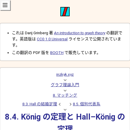
これは Darij Grinberg 著
An introduction to graph theory
の翻訳で
す。英語版は
CC0 1.0 Universal
ライセンスで公開されていま
す。
この翻訳の PDF 版を
BOOTH
で販売しています。
inzkyk.xyz
グラフ理論入門
8. マッチング
8.3. Hall の結婚定理
8.5. 個別代表系
8.4. König の定理と Hall–König の
定理