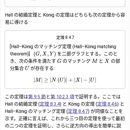
Hall の結婚定理と König の定理はどちらも次の定理から容
易に導ける:
定理 8.4.7
[
Hall–König のマッチング定理
(Hall–König matching
(
,
,
)
theorem)]
を二部グラフとする。このと
G
X
Y
き、次の条件を満たす
のマッチング
と
の部
G
M
X
分集合
が存在する:
U
∣
∣
≥
∣
(
)
∣
+
∣
∣
−
∣
∣
M
N
U
X
U
この定理は
第 9.5 節
と
第 10.2.3 項
で証明する。ここでは
Hall の結婚定理 (
定理 8.3.4
) と König の定理 (
定理 8.4.6
) と
Hall–König のマッチング定理 (
定理 8.4.7
) が同値なことを
示す。正確に言えば、これから三つ目の定理を使って最初
の二つの定理を証明し、さらに逆方向の導出を簡単に説