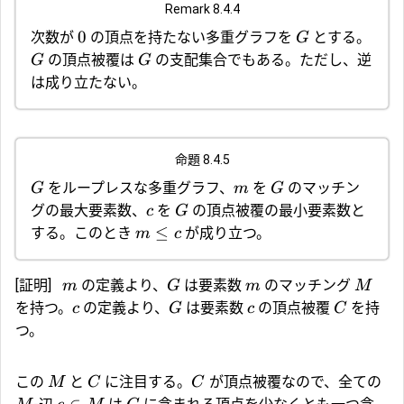
Remark 8.4.4
0
次数が
の頂点を持たない多重グラフを
とする。
G
の頂点被覆は
の支配集合でもある。ただし、逆
G
G
は成り立たない。
命題 8.4.5
をループレスな多重グラフ、
を
のマッチン
G
m
G
グの最大要素数、
を
の頂点被覆の最小要素数と
c
G
≤
する。このとき
が成り立つ。
m
c
[証明]
の定義より、
は要素数
のマッチング
m
G
m
M
を持つ。
の定義より、
は要素数
の頂点被覆
を持
c
G
c
C
つ。
この
と
に注目する。
が頂点被覆なので、全ての
M
C
C