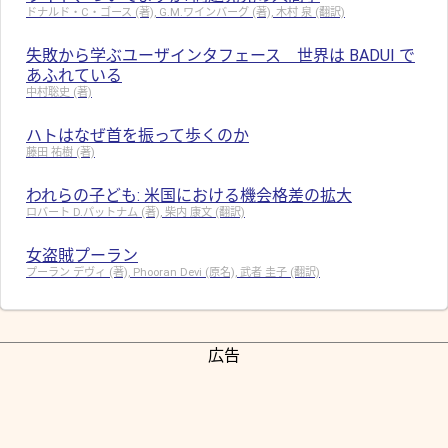
ドナルド・C・ゴース (著), G.M.ワインバーグ (著), 木村 泉 (翻訳)
失敗から学ぶユーザインタフェース 世界は BADUI で
あふれている
中村聡史 (著)
ハトはなぜ首を振って歩くのか
藤田 祐樹 (著)
われらの子ども: 米国における機会格差の拡大
ロバート D.パットナム (著), 柴内 康文 (翻訳)
女盗賊プーラン
プーラン デヴィ (著), Phooran Devi (原名), 武者 圭子 (翻訳)
広告