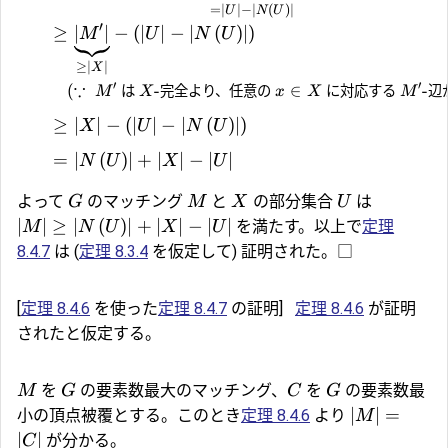
=
∣
∣
−
∣
(
)
∣
U
N
U
′
≥
∣
∣
−
(
∣
∣
−
∣
(
)
∣
)
M
U
N
U
≥
∣
∣
X
′
′
∵
(
-
∈
-
は
完全より、任意の
に対応する
辺
M
X
x
X
M
≥
∣
∣
−
(
∣
∣
−
∣
(
)
∣
)
X
U
N
U
=
∣
(
)
∣
+
∣
∣
−
∣
∣
N
U
X
U
よって
のマッチング
と
の部分集合
は
G
M
X
U
∣
∣
≥
∣
(
)
∣
+
∣
∣
−
∣
∣
を満たす。以上で
定理
M
N
U
X
U
8.4.7
は (
定理 8.3.4
を仮定して) 証明された。□
[
定理 8.4.6
を使った
定理 8.4.7
の証明]
定理 8.4.6
が証明
されたと仮定する。
を
の要素数最大のマッチング、
を
の要素数最
M
G
C
G
∣
∣
=
小の頂点被覆とする。このとき
定理 8.4.6
より
M
∣
∣
が分かる。
C