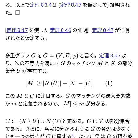
る。以上で
定理 8.3.4
は (
定理 8.4.7
を仮定して) 証明され
た。□
[
定理 8.4.7
を使った
定理 8.4.6
の証明]
定理 8.4.7
が証明
されたと仮定する。
=
(
,
,
)
多重グラフ
を
と書く。
定理 8.4.7
よ
G
G
V
E
φ
り、次の不等式を満たす
のマッチング
と
の部分
G
M
X
集合
が存在する:
U
∣
∣
≥
∣
(
)
∣
+
∣
∣
−
∣
∣
(
1
)
M
N
U
X
U
この
と
に注目する。
のマッチングの最大要素数
M
U
G
∣
∣
≤
が
と定義されるので、
が分かる。
m
M
m
:
=
(
∖
)
∪
(
)
と定める。
は
の部分集合
C
X
U
N
U
C
V
である。さらに、容易に分かるように
の各辺は少なく
G
1
とも一つの端点が
に属する
。よって
は
の頂点被
C
C
G