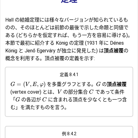
Hall の結婚定理には様々なバージョンが知られているも
のの、そのほとんどは前節の最後で示した命題と同値で
ある (どちらかを仮定すれば、もう一方を容易に導ける)。
本節で最初に紹介する König の定理 (1931 年に Dénes
König と Jenő Egerváry が独立に発見した) は
頂点被覆
の
概念を利用する。頂点被覆の定義を示す:
定義 8.4.1
=
(
,
,
)
を多重グラフとする。
の
頂点被覆
G
V
E
φ
G
(vertex cover) とは、
の部分集合
であって条件
V
C
「
の各辺が
に含まれる頂点を少なくとも一つ含
G
C
む」を満たすものを言う。
例 8.4.2