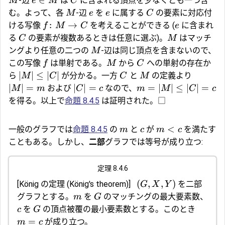
∈
-辺
は
に含まれる頂点を少なくとも一つ含
M
e
M
C
む。よって、各
-辺
を
に属する
の要素に対応付
M
e
e
C
:
→
ける写像
を考えることができる (
に含まれ
f
M
C
e
る
の要素が複数あるときは任意に選ぶ)。
はマッチ
C
M
ングより任意の二つの
-辺は同じ頂点を含まないので、
M
この写像
は単射である。
から
への単射の存在か
f
M
C
∣
∣
≤
∣
∣
ら
が分かる。一方
と
の定義より
M
C
C
M
∣
∣
=
∣
∣
=
=
∣
∣
≤
∣
∣
=
および
なので、
M
m
C
c
m
M
C
c
を得る。以上で
命題 8.4.5
は証明された。□
<
一般のグラフでは
命題 8.4.5
の
と
が
を満たす
m
c
m
c
こともある。しかし、
二部
グラフでは等号が成り立つ:
定理 8.4.6
(
,
,
)
[
König の定理
(König's theorem)]
を二部
G
X
Y
グラフとする。
を
のマッチングの最大要素数、
m
G
を
の頂点被覆の最小要素数とする。このとき
c
G
=
が成り立つ。
m
c