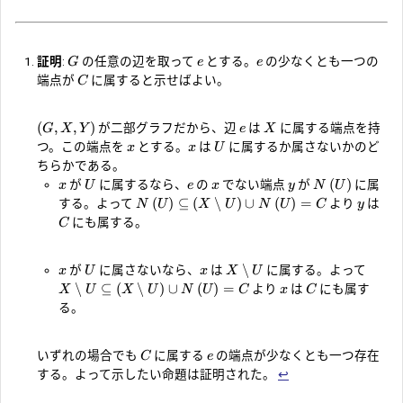
証明
:
の任意の辺を取って
とする。
の少なくとも一つの
G
e
e
端点が
に属すると示せばよい。
C
(
,
,
)
が二部グラフだから、辺
は
に属する端点を持
G
X
Y
e
X
つ。この端点を
とする。
は
に属するか属さないかのど
x
x
U
ちらかである。
(
)
が
に属するなら、
の
でない端点
が
に属
x
U
e
x
y
N
U
(
)
⊆
(
∖
)
∪
(
)
=
する。よって
より
は
N
U
X
U
N
U
C
y
にも属する。
C
∖
が
に属さないなら、
は
に属する。よって
x
U
x
X
U
∖
⊆
(
∖
)
∪
(
)
=
より
は
にも属す
X
U
X
U
N
U
C
x
C
る。
いずれの場合でも
に属する
の端点が少なくとも一つ存在
C
e
する。よって示したい命題は証明された。
↩︎