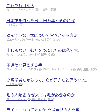
これで駄目なら
カート・ヴォネガット (著), 円城塔 (翻訳)
日本語を作った男 上田万年とその時代
山口 謠司 (著)
読んでいない本について堂々と語る方法
ピエール・バイヤール (著), 大浦 康介 (翻訳)
申し訳ない、御社をつぶしたのは私です。
カレン・フェラン (著), 神崎 朗子 (翻訳)
不道徳な見えざる手
ジョージ・Ａ・アカロフ (著), ロバート・Ｊ・シラー (著), 山形 浩生 (翻訳)
鳥類学者だからって、鳥が好きだと思うなよ。
川上和人 (著)
毛の人類史 なぜ人には毛が必要なのか
カート・ステン (著), 藤井美佐子 (翻訳)
ライト、ついてますか: 問題発見の人間学