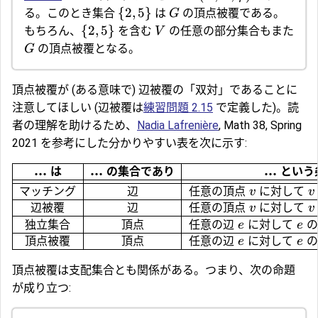
{
2
,
5
}
る。このとき集合
は
の頂点被覆である。
G
{
2
,
5
}
もちろん、
を含む
の任意の部分集合もまた
V
の頂点被覆となる。
G
頂点被覆が (ある意味で) 辺被覆の「
双対
」であることに
注意してほしい (辺被覆は
練習問題 2.15
で定義した)。読
者の理解を助けるため、
Nadia Lafrenière
, Math 38, Spring
2021 を参考にした分かりやすい表を次に示す:
...
...
...
は
の集合であり
という
マッチング
辺
任意の頂点
に対して
v
v
辺被覆
辺
任意の頂点
に対して
v
v
独立集合
頂点
任意の辺
に対して
の
e
e
頂点被覆
頂点
任意の辺
に対して
の
e
e
頂点被覆は支配集合とも関係がある。つまり、次の命題
が成り立つ: