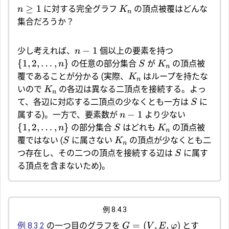
≥
1
に対する完全グラフ
の頂点被覆はどんな
n
K
n
集合だろうか？
−
1
少し考えれば、
個以上の要素を持つ
n
{
1
,
2
,
…
,
}
の任意の部分集合
が
の頂点被
n
S
K
n
覆であることが分かる (実際、
はループを持たな
K
n
いので
の各辺は異なる二頂点を接続する。よっ
K
n
て、各辺に対応する二頂点の少なくとも一方は
に
S
−
1
属する)。一方で、要素数が
より少ない
n
{
1
,
2
,
…
,
}
の部分集合
はどれも
の頂点被
n
S
K
n
覆ではない (
に属さない
の頂点が少なくとも二
S
K
n
つ存在し、その二つの頂点を接続する辺は
に属す
S
る頂点を含まないため)。
例 8.4.3
=
(
,
,
)
例 8.3.2
の一つ目のグラフを
とす
G
V
E
φ