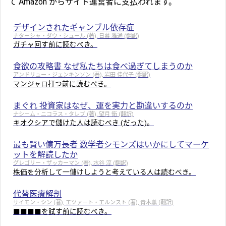
て Amazon からサイト運営者に支払われます。
デザインされたギャンブル依存症
ナターシャ・ダウ・シュール (著), 日暮 雅通 (翻訳)
ガチャ回す前に読むべき。
食欲の攻略書 なぜ私たちは食べ過ぎてしまうのか
アンドリュー・ジェンキンソン (著), 岩田 佳代子 (翻訳)
マンジャロ打つ前に読むべき。
まぐれ 投資家はなぜ、運を実力と勘違いするのか
ナシーム・ニコラス・タレブ (著), 望月 衛 (翻訳)
キオクシアで儲けた人は読むべき (だった)。
最も賢い億万長者 数学者シモンズはいかにしてマーケ
ットを解読したか
グレゴリー・ザッカーマン (著), 水谷 淳 (翻訳)
株価を分析して一儲けしようと考えている人は読むべき。
代替医療解剖
サイモン・シン (著), エツァート・エルンスト (著), 青木薫 (翻訳)
■■■■を試す前に読むべき。