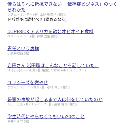
僕らはそれに抵抗できない 「依存症ビジネス」のつく
られかた
アダム・オルター (著), 上原 裕美子 (翻訳)
ドパガキは読むべき (読めるなら)。
DOPESICK アメリカを蝕むオピオイド危機
ベス・メイシー (著), 神保 哲生 (翻訳)
責任という虚構
小坂井敏晶 (著)
岩田さん 岩田聡はこんなことを話していた。
ほぼ日刊イトイ新聞 (著, 編集), 100%ORANGE (イラスト)
ユリシーズを燃やせ
ケヴィン バーミンガム (著), 小林 玲子 (翻訳)
最悪の事故が起こるまで人は何をしていたのか
ジェームズ・R・チャイルズ (著), 高橋 健次 (翻訳)
学生時代にやらなくてもいい20のこと
朝井リョウ (著)