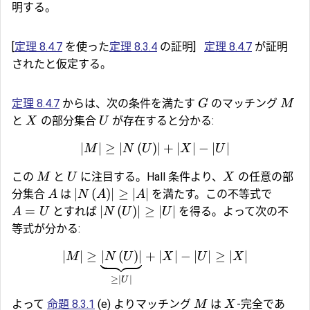
明する。
[
定理 8.4.7
を使った
定理 8.3.4
の証明]
定理 8.4.7
が証明
されたと仮定する。
定理 8.4.7
からは、次の条件を満たす
のマッチング
G
M
と
の部分集合
が存在すると分かる:
X
U
∣
∣
≥
∣
(
)
∣
+
∣
∣
−
∣
∣
M
N
U
X
U
この
と
に注目する。Hall 条件より、
の任意の部
M
U
X
∣
(
)
∣
≥
∣
∣
分集合
は
を満たす。この不等式で
A
N
A
A
=
∣
(
)
∣
≥
∣
∣
とすれば
を得る。よって次の不
A
U
N
U
U
等式が分かる:
∣
∣
≥
∣
(
)
∣
+
∣
∣
−
∣
∣
≥
∣
∣
M
N
U
X
U
X
≥
∣
∣
U
よって
命題 8.3.1
(e) よりマッチング
は
-完全であ
M
X