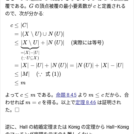
覆である。
の頂点被覆の最小要素数が
と定義される
G
c
ので、次が分かる:
≤
∣
∣
c
C
=
∣
(
∖
)
∪
(
)
∣
X
U
N
U
≤
∣
∖
∣
+
∣
(
)
∣
(
実際には等号
)
X
U
N
U
=
∣
∣
−
∣
∣
X
U
∵
(
⊆
)
U
X
=
∣
∣
−
∣
∣
+
∣
(
)
∣
=
∣
(
)
∣
+
∣
∣
−
∣
∣
X
U
N
U
N
U
X
U
∵
≤
∣
∣
(
式
(
1
)
)
M
≤
m
≤
≤
よって
である。
命題 8.4.5
より
だから、合
c
m
m
c
=
わせれば
を得る。以上で
定理 8.4.6
は証明され
m
c
た。□
逆に、Hall の結婚定理または König の定理から Hall–König