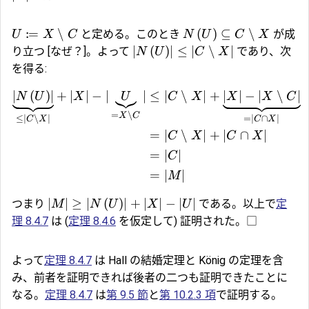
:
=
∖
(
)
⊆
∖
と定める。このとき
が成
U
X
C
N
U
C
X
∣
(
)
∣
≤
∣
∖
∣
り立つ [なぜ？]。よって
であり、次
N
U
C
X
を得る:
∣
(
)
∣
+
∣
∣
−
∣
∣
≤
∣
∖
∣
+
∣
∣
−
∣
∖
∣
N
U
X
U
C
X
X
X
C
=
∖
X
C
≤
∣
∖
∣
=
∣
∩
∣
C
X
C
X
=
∣
∖
∣
+
∣
∩
∣
C
X
C
X
=
∣
∣
C
=
∣
∣
M
∣
∣
≥
∣
(
)
∣
+
∣
∣
−
∣
∣
つまり
である。以上で
定
M
N
U
X
U
理 8.4.7
は (
定理 8.4.6
を仮定して) 証明された。□
よって
定理 8.4.7
は Hall の結婚定理と König の定理を含
み、前者を証明できれば後者の二つも証明できたことに
なる。
定理 8.4.7
は
第 9.5 節
と
第 10.2.3 項
で証明する。