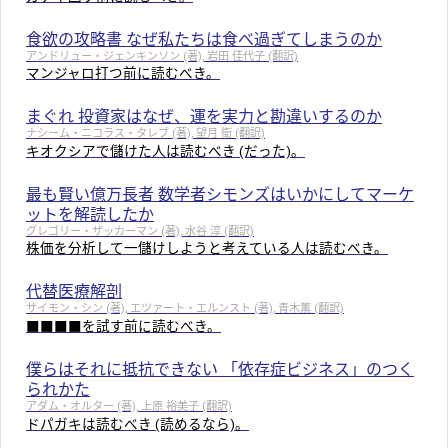
食欲の攻略書 なぜ私たちは食べ過ぎてしまうのか
アンドリュー・ジェンキンソン (著), 岩田 佳代子 (翻訳)
マンジャロ打つ前に読むべき。
まぐれ 投資家はなぜ、運を実力と勘違いするのか
ナシーム・ニコラス・タレブ (著), 望月 衛 (翻訳)
キオクシアで儲けた人は読むべき (だった)。
最も賢い億万長者 数学者シモンズはいかにしてマーケ
ットを解読したか
グレゴリー・ザッカーマン (著), 水谷 淳 (翻訳)
株価を分析して一儲けしようと考えている人は読むべき。
代替医療解剖
サイモン・シン (著), エツァート・エルンスト (著), 青木薫 (翻訳)
■■■■を試す前に読むべき。
僕らはそれに抵抗できない 「依存症ビジネス」のつく
られかた
アダム・オルター (著), 上原 裕美子 (翻訳)
ドパガキは読むべき (読めるなら)。