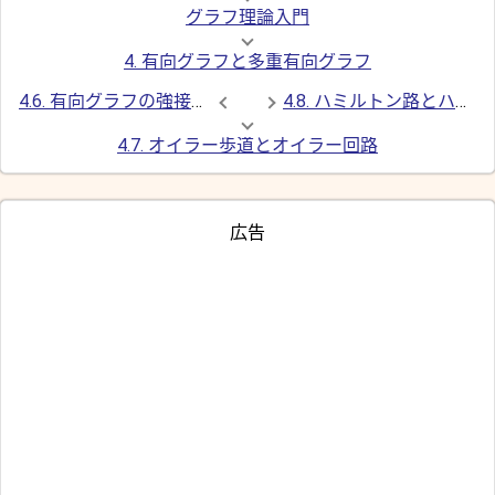
グラフ理論入門
4. 有向グラフと多重有向グラフ
4.6. 有向グラフの強接続性と弱接続性
4.8. ハミルトン路とハミルトン閉路
4.7. オイラー歩道とオイラー回路
広告