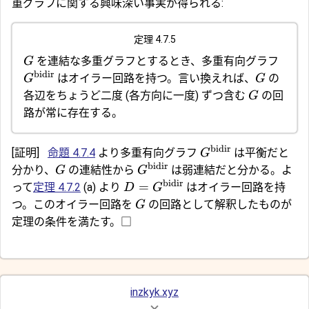
重グラフに関する興味深い事実が得られる:
定理 4.7.5
を連結な多重グラフとするとき、多重有向グラフ
G
bidir
はオイラー回路を持つ。言い換えれば、
の
G
G
各辺をちょうど二度 (各方向に一度) ずつ含む
の回
G
路が常に存在する。
bidir
[証明]
命題 4.7.4
より多重有向グラフ
は平衡だと
G
bidir
分かり、
の連結性から
は弱連結だと分かる。よ
G
G
bidir
=
って
定理 4.7.2
(a) より
はオイラー回路を持
D
G
つ。このオイラー回路を
の回路として解釈したものが
G
定理の条件を満たす。□
inzkyk.xyz