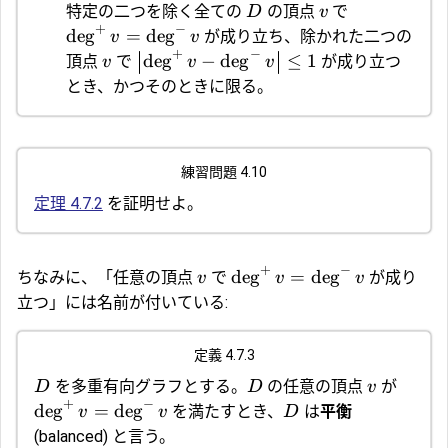
特定の二つを除く全ての
の頂点
で
D
v
+
−
d
e
g
=
d
e
g
が成り立ち、除かれた二つの
v
v
+
−
d
e
g
−
d
e
g
≤
1
頂点
で
が成り立つ
v
v
v
とき、かつそのときに限る。
練習問題 4.10
定理 4.7.2
を証明せよ。
+
−
d
e
g
=
d
e
g
ちなみに、「任意の頂点
で
が成り
v
v
v
立つ」には名前が付いている:
定義 4.7.3
を多重有向グラフとする。
の任意の頂点
が
D
D
v
+
−
d
e
g
=
d
e
g
を満たすとき、
は
平衡
v
v
D
(balanced) と言う。