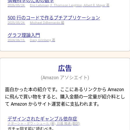
情報科学のための数学
2026/05/24
Eric Lehman, F. Thomson Leighton, Albert R. Meyer 著
500 行のコードで作るプチアプリケーション
2025/05/24
Michael DiBernardo 編
グラフ理論入門
2024/06/15
Darij Grinberg 著
広告
(Amazon アソシエイト)
面白かった本の紹介です。ここにあるリンクから Amazon
に飛んで買い物をすると、購入金額の一定量が紹介料とし
て Amazon からサイト運営者に支払われます。
デザインされたギャンブル依存症
ナターシャ・ダウ・シュール (著), 日暮 雅通 (翻訳)
ガチャ回す前に読むべき。