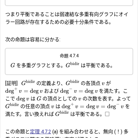
つまり平衡であることは弱連結な多重有向グラフにオイ
ラー回路が存在するための必要十分条件である。
次の命題は容易に分かる:
命題 4.7.4
bidir
を多重グラフとする。
は平衡である。
G
G
bidir
bidir
[証明]
の定義より、
の各頂点
が
G
G
v
+
−
d
e
g
=
d
e
g
d
e
g
=
d
e
g
および
を満たす。こ
v
v
v
v
d
e
g
こで
は
の頂点としての
の次数を表す。よって
v
G
v
+
−
bidir
d
e
g
=
d
e
g
=
d
e
g
の任意の頂点
は
を
G
v
v
v
v
bidir
満たす。言い換えれば
は平衡である。□
G
この命題と
定理 4.7.2
(a) を組み合わせると、無向 (！) 多