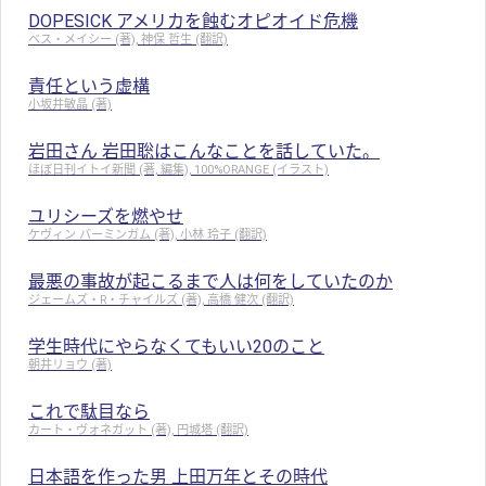
DOPESICK アメリカを蝕むオピオイド危機
ベス・メイシー (著), 神保 哲生 (翻訳)
責任という虚構
小坂井敏晶 (著)
岩田さん 岩田聡はこんなことを話していた。
ほぼ日刊イトイ新聞 (著, 編集), 100%ORANGE (イラスト)
ユリシーズを燃やせ
ケヴィン バーミンガム (著), 小林 玲子 (翻訳)
最悪の事故が起こるまで人は何をしていたのか
ジェームズ・R・チャイルズ (著), 高橋 健次 (翻訳)
学生時代にやらなくてもいい20のこと
朝井リョウ (著)
これで駄目なら
カート・ヴォネガット (著), 円城塔 (翻訳)
日本語を作った男 上田万年とその時代