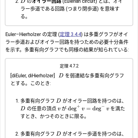
の
オイラー回路
(Eulerian circuit) とは、オイ
D
ラー歩道である回路 (つまり閉歩道) を意味す
る。
Euler–Hierholzer の定理
(
定理 3.4.4
) は多重グラフがオイ
ラー歩道およびオイラー回路を持つための必要十分条件
を示す。多重有向グラフでも同様の結果が知られている:
定理 4.7.2
[diEuler, diHierholzer]
を弱連結な多重有向グラフ
D
とする。このとき:
多重有向グラフ
がオイラー回路を持つのは、
D
+
−
d
e
g
=
d
e
g
の任意の頂点
が
を満た
D
v
v
v
すとき、かつそのときに限る。
多重有向グラフ
がオイラー歩道を持つのは、
D