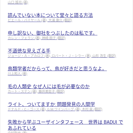
山口 謠司 (著)
読んでいない本について堂々と語る方法
ピエール・バイヤール (著), 大浦 康介 (翻訳)
申し訳ない、御社をつぶしたのは私です。
カレン・フェラン (著), 神崎 朗子 (翻訳)
不道徳な見えざる手
ジョージ・Ａ・アカロフ (著), ロバート・Ｊ・シラー (著), 山形 浩生 (翻訳)
鳥類学者だからって、鳥が好きだと思うなよ。
川上和人 (著)
毛の人類史 なぜ人には毛が必要なのか
カート・ステン (著), 藤井美佐子 (翻訳)
ライト、ついてますか: 問題発見の人間学
ドナルド・C・ゴース (著), G.M.ワインバーグ (著), 木村 泉 (翻訳)
失敗から学ぶユーザインタフェース 世界は BADUI で
あふれている