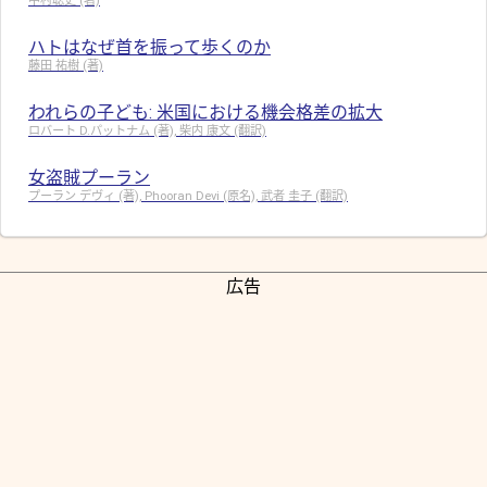
中村聡史 (著)
ハトはなぜ首を振って歩くのか
藤田 祐樹 (著)
われらの子ども: 米国における機会格差の拡大
ロバート D.パットナム (著), 柴内 康文 (翻訳)
女盗賊プーラン
プーラン デヴィ (著), Phooran Devi (原名), 武者 圭子 (翻訳)
広告