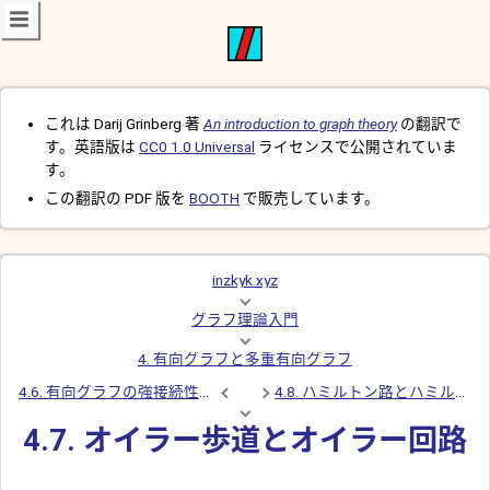
これは Darij Grinberg 著
An introduction to graph theory
の翻訳で
す。英語版は
CC0 1.0 Universal
ライセンスで公開されていま
す。
この翻訳の PDF 版を
BOOTH
で販売しています。
inzkyk.xyz
グラフ理論入門
4. 有向グラフと多重有向グラフ
4.6. 有向グラフの強接続性と弱接続性
4.8. ハミルトン路とハミルトン閉路
4.7. オイラー歩道とオイラー回路