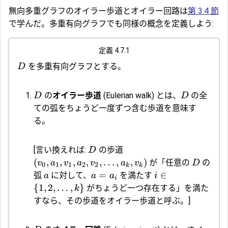
無向多重グラフのオイラー歩道とオイラー回路は
第 3.4 節
で学んだ。多重有向グラフでも同様の概念を定義しよう:
定義 4.7.1
を多重有向グラフとする。
D
の
オイラー歩道
(Eulerian walk) とは、
の全
D
D
ての弧をちょうど一度ずつ含む歩道を意味す
る。
[言い換えれば:
の歩道
D
(
,
,
,
,
,
…
,
,
)
が「任意の
の
v
a
v
a
v
a
v
D
0
1
1
2
2
k
k
=
∈
弧
に対して、
を満たす
a
a
a
i
i
{
1
,
2
,
…
,
}
がちょうど一つ存在する」を満た
k
すなら、その歩道をオイラー歩道と呼ぶ。]