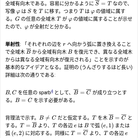
=
全域有向木である。容易に分かるように
なので、
S
T
写像
は
を
に移す。つまり
は
の値域に属す
φ
S
T
T
φ
る。
の任意の全域木
が
の値域に属することが示せ
G
T
φ
たので、
が全射だと分かる。
φ
単射性
: 「それぞれの辺を
へ向かう弧に置き換えること
r
で全域木
から全域有向木
を復元でき、異なる全域木
B
B
からは異なる全域有向木が復元される」ことを示すのが
基本的なアイデアとなる。証明の (うんざりするほど長い)
詳細は次の通りである:
4
=
,
を任意の sparb
として、
が成り立つとす
B
C
B
C
=
る。
を示す必要がある。
B
C

=
=
背理法で示す。
だと仮定する。
を木
と
B
C
T
B
C
=
(
,
1
)
する。
より、
の各辺
は
で弧
または
T
B
T
e
B
e
(
,
2
)
=
弧
に対応する。同様に
より、
の各辺
e
T
C
T
e