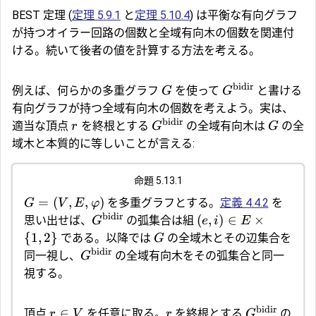
BEST 定理 (
定理 5.9.1
と
定理 5.10.4
) は平衡な有向グラフ
が持つオイラー回路の個数と全域有向木の個数を関連付
ける。続いて後者の値を計算する方法を考える。
bidir
例えば、何らかの多重グラフ
を使って
と書ける
G
G
有向グラフが持つ全域有向木の個数を考えよう。実は、
bidir
適当な頂点
を終根とする
の全域有向木は
の全
r
G
G
域木と本質的に等しいことが言える:
命題 5.13.1
=
(
,
,
)
を多重グラフとする。
定義 4.4.2
を
G
V
E
φ
bidir
(
,
)
∈
×
思い出せば、
の弧集合は組
G
e
i
E
{
1
,
2
}
である。以降では
の全域木とその辺集合を
G
bidir
同一視し、
の全域有向木をその弧集合と同一
G
視する。
bidir
∈
頂点
を任意に取る。
を終根とする
の
r
V
r
G