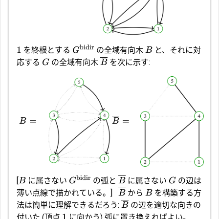
bidir
1
を終根とする
の全域有向木
と、それに対
G
B
応する
の全域有向木
を次に示す:
G
B
=
=
B
B
bidir
[
に属さない
の弧と
に属さない
の辺は
B
G
B
G
薄い点線で描かれている。]
から
を構築する方
B
B
法は簡単に理解できるだろう:
の辺を適切な向きの
B
1
付いた (頂点
に向かう) 弧に置き換えればよい。