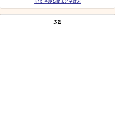
5.13. 全域有向木と全域木
広告