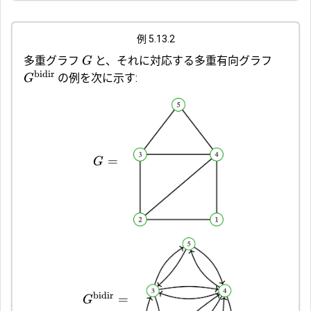
例 5.13.2
多重グラフ
と、それに対応する多重有向グラフ
G
bidir
の例を次に示す:
G
=
G
bidir
=
G