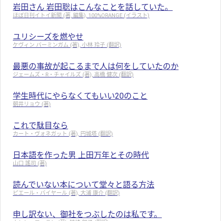
岩田さん 岩田聡はこんなことを話していた。
ほぼ日刊イトイ新聞 (著, 編集), 100%ORANGE (イラスト)
ユリシーズを燃やせ
ケヴィン バーミンガム (著), 小林 玲子 (翻訳)
最悪の事故が起こるまで人は何をしていたのか
ジェームズ・R・チャイルズ (著), 高橋 健次 (翻訳)
学生時代にやらなくてもいい20のこと
朝井リョウ (著)
これで駄目なら
カート・ヴォネガット (著), 円城塔 (翻訳)
日本語を作った男 上田万年とその時代
山口 謠司 (著)
読んでいない本について堂々と語る方法
ピエール・バイヤール (著), 大浦 康介 (翻訳)
申し訳ない、御社をつぶしたのは私です。