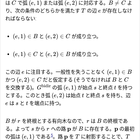
(
,
1
)
(
,
2
)

=
は
で弧
または弧
に対応する。
よ
C
e
e
B
C
り、次の条件のどちらかを満たす
の辺
が存在しなけ
T
e
ればならない:
(
,
1
)
∈
(
,
2
)
∈
と
が成り立つ。
e
B
e
C
(
,
1
)
∈
(
,
2
)
∈
と
が成り立つ。
e
C
e
B
(
,
1
)
∈
この辺
に注目する。一般性を失うことなく
e
e
B
(
,
2
)
∈
かつ
だと仮定する (そうでなければ
と
e
C
B
C
bidir
(
,
1
)
を交換する)。
の弧
が始点
と終点
を持つ
G
e
s
t
(
,
2
)
とする。このとき弧
は始点
と終点
を持ち、辺
e
t
s
は
と
を端点に持つ。
e
s
t
が
を終根とする有向木なので、
は
の終根であ
B
r
r
B
p
p
る。よって
から
への路
が
に存在する。
の最初
s
r
B
5
p
(
,
1
)
の弧は
である
。路
を
に射影することで、
e
T
T