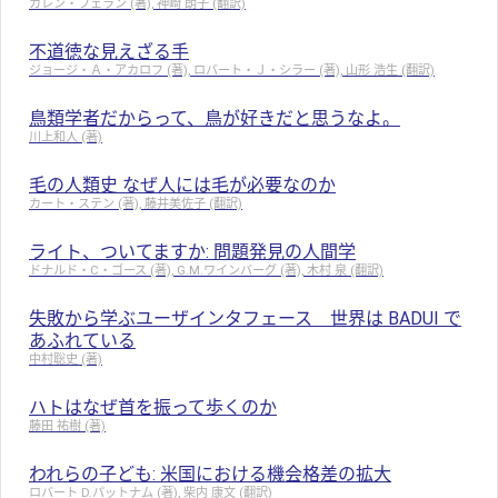
カレン・フェラン (著), 神崎 朗子 (翻訳)
不道徳な見えざる手
ジョージ・Ａ・アカロフ (著), ロバート・Ｊ・シラー (著), 山形 浩生 (翻訳)
鳥類学者だからって、鳥が好きだと思うなよ。
川上和人 (著)
毛の人類史 なぜ人には毛が必要なのか
カート・ステン (著), 藤井美佐子 (翻訳)
ライト、ついてますか: 問題発見の人間学
ドナルド・C・ゴース (著), G.M.ワインバーグ (著), 木村 泉 (翻訳)
失敗から学ぶユーザインタフェース 世界は BADUI で
あふれている
中村聡史 (著)
ハトはなぜ首を振って歩くのか
藤田 祐樹 (著)
われらの子ども: 米国における機会格差の拡大
ロバート D.パットナム (著), 柴内 康文 (翻訳)