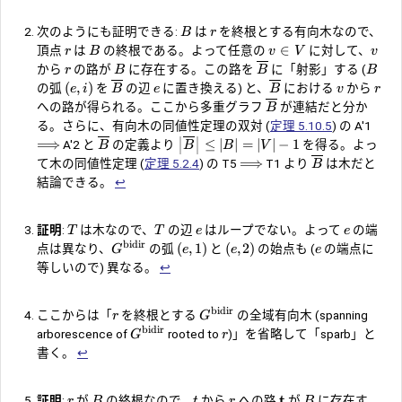
次のようにも証明できる:
は
を終根とする有向木なので、
B
r
∈
頂点
は
の終根である。よって任意の
に対して、
r
B
v
V
v
から
の路が
に存在する。この路を
に「射影」する (
r
B
B
B
(
,
)
の弧
を
の辺
に置き換える) と、
における
から
e
i
B
e
B
v
r
への路が得られる。ここから多重グラフ
が連結だと分か
B
る。さらに、有向木の同値性定理の双対 (
定理 5.10.5
) の A'1
⟹
≤
∣
∣
=
∣
∣
−
1
A'2 と
の定義より
を得る。よっ
B
B
B
V
⟹
て木の同値性定理 (
定理 5.2.4
) の T5
T1 より
は木だと
B
結論できる。
↩︎
証明
:
は木なので、
の辺
はループでない。よって
の端
T
T
e
e
bidir
(
,
1
)
(
,
2
)
点は異なり、
の弧
と
の始点も (
の端点に
G
e
e
e
等しいので) 異なる。
↩︎
bidir
ここからは「
を終根とする
の全域有向木 (spanning
r
G
bidir
arborescence of
rooted to
)」を省略して「
sparb
」と
G
r
書く。
↩︎
t
証明
:
が
の終根なので、
から
への路
が
に存在す
r
B
t
r
B