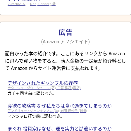
2024/06/15
Darij Grinberg 著
広告
(Amazon アソシエイト)
面白かった本の紹介です。ここにあるリンクから Amazon
に飛んで買い物をすると、購入金額の一定量が紹介料とし
て Amazon からサイト運営者に支払われます。
デザインされたギャンブル依存症
ナターシャ・ダウ・シュール (著), 日暮 雅通 (翻訳)
ガチャ回す前に読むべき。
食欲の攻略書 なぜ私たちは食べ過ぎてしまうのか
アンドリュー・ジェンキンソン (著), 岩田 佳代子 (翻訳)
マンジャロ打つ前に読むべき。
まぐれ 投資家はなぜ、運を実力と勘違いするのか