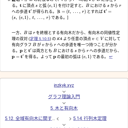
t
(
,
1
)
る。
に頂点
と弧
を付け足すと、
における
から
s
e
B
s
r
t
t
t
′
′
=
(
,
…
,
)
=
への歩道
が得られる。
[
とすれば
t
r
(
,
(
,
1
)
,
,
…
,
)
である。]
s
e
t
r
一方、
は
を終根とする有向木だから、有向木の同値性定
B
r
∈
理の双対 (
定理 5.10.5
) の A'4 より任意の頂点
に対して
v
V
有向グラフ
が
から
への歩道を唯一つ持つことが分か
B
v
r
p
t
′
る。
と
は両方とも
における
から
への歩道だから、
B
s
r
p
t
p
′
=
(
,
1
)
を得る。よって
の最初の弧は
である。
↩︎
e
inzkyk.xyz
グラフ理論入門
5. 木と有向木
5.12. 全域有向木に関する系
5.14. 行列木定理