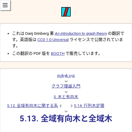
これは Darij Grinberg 著
An introduction to graph theory
の翻訳で
す。英語版は
CC0 1.0 Universal
ライセンスで公開されていま
す。
この翻訳の PDF 版を
BOOTH
で販売しています。
inzkyk.xyz
グラフ理論入門
5. 木と有向木
5.12. 全域有向木に関する系
5.14. 行列木定理
5.13. 全域有向木と全域木