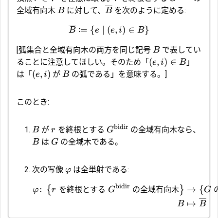
全域有向木
に対して、
を次のように定める:
B
B
:
=
{
∣
(
,
)
∈
}
B
e
e
i
B
[弧集合と全域有向木の両方を同じ記号
で表してい
B
(
,
)
∈
ることに注意してほしい。そのため「
」
e
i
B
(
,
)
は「
が
の弧である」を意味する。]
e
i
B
このとき:
bidir
が
を終根とする
の全域有向木なら、
B
r
G
は
の全域木である。
B
G
次の写像
は全単射である:
φ
bidir
:
を終根とする
の全域有向木
→
{
{
}
φ
r
G
G
↦
B
B