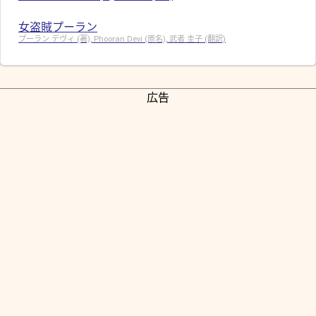
女盗賊プーラン
プーラン デヴィ (著), Phooran Devi (原名), 武者 圭子 (翻訳)
広告