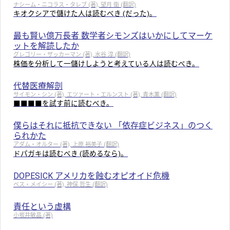
ナシーム・ニコラス・タレブ (著), 望月 衛 (翻訳)
キオクシアで儲けた人は読むべき (だった)。
最も賢い億万長者 数学者シモンズはいかにしてマーケ
ットを解読したか
グレゴリー・ザッカーマン (著), 水谷 淳 (翻訳)
株価を分析して一儲けしようと考えている人は読むべき。
代替医療解剖
サイモン・シン (著), エツァート・エルンスト (著), 青木薫 (翻訳)
■■■■を試す前に読むべき。
僕らはそれに抵抗できない 「依存症ビジネス」のつく
られかた
アダム・オルター (著), 上原 裕美子 (翻訳)
ドパガキは読むべき (読めるなら)。
DOPESICK アメリカを蝕むオピオイド危機
ベス・メイシー (著), 神保 哲生 (翻訳)
責任という虚構
小坂井敏晶 (著)