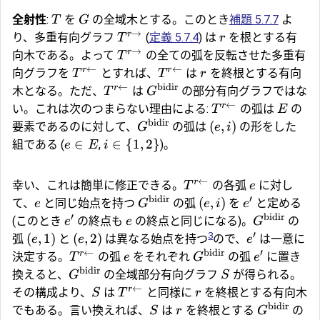
全射性
:
を
の全域木とする。このとき
補題 5.7.7
よ
T
G
→
r
り、多重有向グラフ
(
定義 5.7.4
) は
を根とする有
T
r
→
r
向木である。よって
の全ての弧を反転させた多重有
T
←
←
r
r
向グラフを
とすれば、
は
を終根とする有向
T
T
r
←
bidir
r
木となる。ただ、
は
の部分有向グラフではな
T
G
←
r
い。これは次のつまらない理由による:
の弧は
の
T
E
bidir
(
,
)
要素であるのに対して、
の弧は
の形をした
G
e
i
∈
∈
{
1
,
2
}
組である (
,
)。
e
E
i
←
r
幸い、これは簡単に修正できる。
の各弧
に対し
T
e
bidir
′
(
,
)
て、
と同じ始点を持つ
の弧
を
と定める
e
G
e
i
e
′
bidir
(このとき
の終点も
の終点と同じになる)。
の
e
e
G
′
3
(
,
1
)
(
,
2
)
弧
と
は異なる始点を持つ
ので、
は一意に
e
e
e
←
bidir
′
r
決定する。
の弧
をそれぞれ
の弧
に置き
T
e
G
e
bidir
換えると、
の全域部分有向グラフ
が得られる。
G
S
←
r
その構成より、
は
と同様に
を終根とする有向木
S
T
r
bidir
でもある。言い換えれば、
は
を終根とする
の
S
r
G