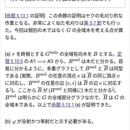
[
命題 5.13.1
の証明]
この命題の証明はヤクの毛刈り的な
作業となる。非常によく似た毛刈りは
第 5.7 節
でも行っ
た。今回は個別の木ではなく
の全域木を考える点が異
G
なる。
bidir
(a):
を終根とする
の全域有向木を
とする。
定
r
G
B
und
⟹
理 5.10.5
の A'1
A'3 から、
は木だと分かる。容
B
und
易に分かるように、多重グラフとして
と
は同型
B
B
und
である (実際、
の任意の頂点
は
の同じ頂点
B
v
B
v
und
(
,
)
に対応し、
の任意の辺
は
の辺
に対応す
B
e
i
B
e
und
1
2
る
)。ここから
が (
と同様に) 木だと分かる
。
B
B
und
は明らかに
の全域部分グラフなので、
は
の
B
G
B
G
全域木である。以上で
命題 5.13.1
(a) が証明できた。
(b):
が全射かつ単射だと示す必要がある。
φ