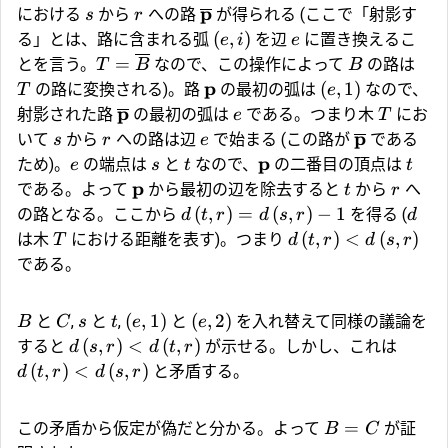
p
における
から
への路
が得られる (ここで「射影す
s
r
(
,
)
る」とは、路に含まれる弧
を辺
に置き換えるこ
e
i
e
=
とを言う。
なので、この操作によって
の路は
T
B
B
p
(
,
1
)
の路に変換される)。路
の最初の弧は
なので、
T
e
p
射影された路
の最初の弧は
である。つまり木
にお
e
T
p
いて
から
への路は辺
で始まる (この路が
である
s
r
e
p
ため)。
の端点は
と
なので、
の二番目の頂点は
e
s
t
t
p
である。よって
から最初の辺を除去すると
から
へ
t
r
(
,
)
=
(
,
)
−
1
の路となる。ここから
を得る (
d
t
r
d
s
r
d
(
,
)
<
(
,
)
は木
における距離を表す)。つまり
T
d
t
r
d
s
r
である。
(
,
1
)
(
,
2
)
と
,
と
,
と
を入れ替えて同様の議論を
B
C
s
t
e
e
(
,
)
<
(
,
)
すると
が示せる。しかし、これは
d
s
r
d
t
r
(
,
)
<
(
,
)
と矛盾する。
d
t
r
d
s
r
=
この矛盾から仮定が偽だと分かる。よって
が証
B
C