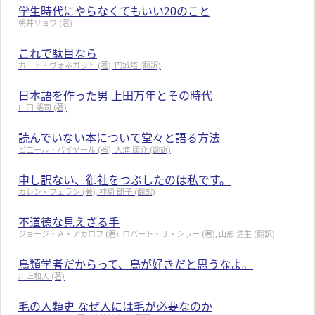
学生時代にやらなくてもいい20のこと
朝井リョウ (著)
これで駄目なら
カート・ヴォネガット (著), 円城塔 (翻訳)
日本語を作った男 上田万年とその時代
山口 謠司 (著)
読んでいない本について堂々と語る方法
ピエール・バイヤール (著), 大浦 康介 (翻訳)
申し訳ない、御社をつぶしたのは私です。
カレン・フェラン (著), 神崎 朗子 (翻訳)
不道徳な見えざる手
ジョージ・Ａ・アカロフ (著), ロバート・Ｊ・シラー (著), 山形 浩生 (翻訳)
鳥類学者だからって、鳥が好きだと思うなよ。
川上和人 (著)
毛の人類史 なぜ人には毛が必要なのか