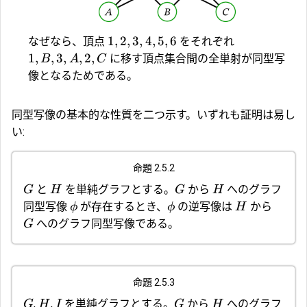
1
,
2
,
3
,
4
,
5
,
6
なぜなら、頂点
をそれぞれ
1
,
,
3
,
,
2
,
に移す頂点集合間の全単射が同型写
B
A
C
像となるためである。
同型写像の基本的な性質を二つ示す。いずれも証明は易し
い:
命題 2.5.2
と
を単純グラフとする。
から
へのグラフ
G
H
G
H
同型写像
が存在するとき、
の逆写像は
から
ϕ
ϕ
H
へのグラフ同型写像である。
G
命題 2.5.3
,
,
を単純グラフとする。
から
へのグラフ
G
H
I
G
H