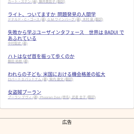
カート・ステン (著), 藤井美佐子 (翻訳)
ライト、ついてますか: 問題発見の人間学
ドナルド・C・ゴース (著), G.M.ワインバーグ (著), 木村 泉 (翻訳)
失敗から学ぶユーザインタフェース 世界は BADUI で
あふれている
中村聡史 (著)
ハトはなぜ首を振って歩くのか
藤田 祐樹 (著)
われらの子ども: 米国における機会格差の拡大
ロバート D.パットナム (著), 柴内 康文 (翻訳)
女盗賊プーラン
プーラン デヴィ (著), Phooran Devi (原名), 武者 圭子 (翻訳)
広告