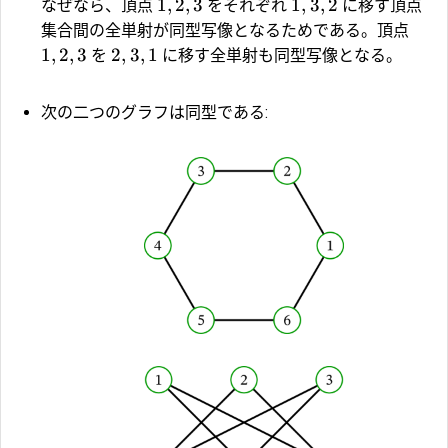
1
,
2
,
3
1
,
3
,
2
なぜなら、頂点
をそれぞれ
に移す頂点
集合間の全単射が同型写像となるためである。頂点
1
,
2
,
3
2
,
3
,
1
を
に移す全単射も同型写像となる。
次の二つのグラフは同型である: