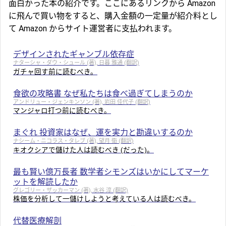
面白かった本の紹介です。ここにあるリンクから Amazon
に飛んで買い物をすると、購入金額の一定量が紹介料とし
て Amazon からサイト運営者に支払われます。
デザインされたギャンブル依存症
ナターシャ・ダウ・シュール (著), 日暮 雅通 (翻訳)
ガチャ回す前に読むべき。
食欲の攻略書 なぜ私たちは食べ過ぎてしまうのか
アンドリュー・ジェンキンソン (著), 岩田 佳代子 (翻訳)
マンジャロ打つ前に読むべき。
まぐれ 投資家はなぜ、運を実力と勘違いするのか
ナシーム・ニコラス・タレブ (著), 望月 衛 (翻訳)
キオクシアで儲けた人は読むべき (だった)。
最も賢い億万長者 数学者シモンズはいかにしてマーケ
ットを解読したか
グレゴリー・ザッカーマン (著), 水谷 淳 (翻訳)
株価を分析して一儲けしようと考えている人は読むべき。
代替医療解剖