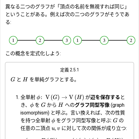
異なる二つのグラフが「頂点の名前を無視すれば同じ」
ということがある。例えば次の二つのグラフがそうであ
る:
この概念を定式化しよう:
定義 2.5.1
と
を単純グラフとする。
G
H
:
V
(
)
→
V
(
)
全単射
が
辺を保存する
と
ϕ
G
H
き、
を
から
への
グラフ同型写像
(graph
ϕ
G
H
isomorphism) と呼ぶ。言い換えれば、次の性質
を持つ全単射
をグラフ同型写像と呼ぶ:
の
ϕ
G
任意の二頂点
,
に対して次の関係が成り立つ:
u
v