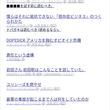
サイモン・シン (著), エツァート・エルンスト (著), 青木薫 (翻訳)
■■■■を試す前に読むべき。
僕らはそれに抵抗できない 「依存症ビジネス」のつく
られかた
アダム・オルター (著), 上原 裕美子 (翻訳)
ドパガキは読むべき (読めるなら)。
DOPESICK アメリカを蝕むオピオイド危機
ベス・メイシー (著), 神保 哲生 (翻訳)
責任という虚構
小坂井敏晶 (著)
岩田さん 岩田聡はこんなことを話していた。
ほぼ日刊イトイ新聞 (著, 編集), 100%ORANGE (イラスト)
ユリシーズを燃やせ
ケヴィン バーミンガム (著), 小林 玲子 (翻訳)
最悪の事故が起こるまで人は何をしていたのか
ジェームズ・R・チャイルズ (著), 高橋 健次 (翻訳)