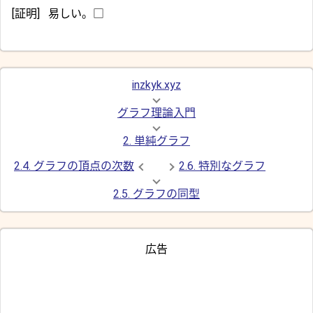
[証明]
易しい。□
inzkyk.xyz
グラフ理論入門
2. 単純グラフ
2.4. グラフの頂点の次数
2.6. 特別なグラフ
2.5. グラフの同型
広告