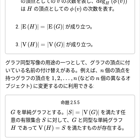
d
e
g
(
(
)
)
の頂点としての
の次数を表し、
v
ϕ
v
H
(
)
は
の頂点としての
の次数を表す。
H
ϕ
v
∣
E
(
)
∣
=
∣
E
(
)
∣
が成り立つ。
H
G
∣
V
(
)
∣
=
∣
V
(
)
∣
が成り立つ。
H
G
グラフ同型写像の用途の一つとして、グラフの頂点に付
いている名前の付け替えがある。例えば、
個の頂点を
n
1
,
2
,
…
,
持つグラフの頂点を
(などの
個の異なるオ
n
n
ブジェクト) に変更するのに利用できる:
命題 2.5.5
∣
∣
=
∣
V
(
)
∣
を単純グラフとする。
を満たす任
G
S
G
意の有限集合
に対して、
と同型な単純グラフ
S
G
V
(
)
=
であって
を満たすものが存在する。
H
H
S