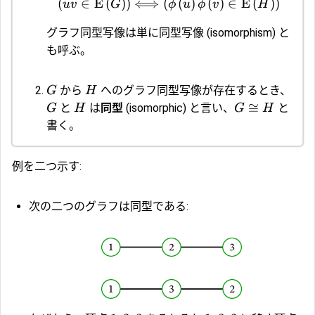
(
∈
E
(
)
)
⟺
(
(
)
(
)
∈
E
(
)
)
uv
G
ϕ
u
ϕ
v
H
グラフ同型写像は単に
同型写像
(isomorphism) と
も呼ぶ。
から
へのグラフ同型写像が存在するとき、
G
H
≅
と
は
同型
(isomorphic) と言い、
と
G
H
G
H
書く。
例を二つ示す:
次の二つのグラフは同型である: