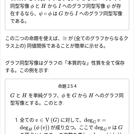
同型写像
と
から
へのグラフ同型写像
が存
ϕ
H
I
ψ
∘
在するなら、
は
から
へのグラフ同型写像
ψ
ϕ
G
I
である。
≅
この二つの命題を使えば、
が (全てのグラフからなるク
ラス上の) 同値関係であることが簡単に示せる。
グラフ同型写像はグラフの「本質的な」性質を全て保存
する。この例を示す:
命題 2.5.4
と
を単純グラフ、
を
から
へのグラフ同
G
H
ϕ
G
H
型写像とする。このとき:
∈
V
(
)
d
e
g
=
全ての
に対して、
v
G
v
G
d
e
g
(
(
)
)
d
e
g
が成り立つ。ここで
は
ϕ
v
v
G
H
G