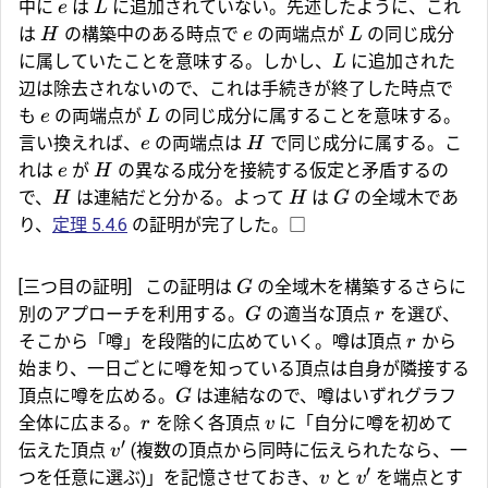
中に
は
に追加されていない。先述したように、これ
e
L
は
の構築中のある時点で
の両端点が
の同じ成分
H
e
L
に属していたことを意味する。しかし、
に追加された
L
辺は除去されないので、これは手続きが終了した時点で
も
の両端点が
の同じ成分に属することを意味する。
e
L
言い換えれば、
の両端点は
で同じ成分に属する。こ
e
H
れは
が
の異なる成分を接続する仮定と矛盾するの
e
H
で、
は連結だと分かる。よって
は
の全域木であ
H
H
G
り、
定理 5.4.6
の証明が完了した。□
[三つ目の証明]
この証明は
の全域木を構築するさらに
G
別のアプローチを利用する。
の適当な頂点
を選び、
G
r
そこから「噂」を段階的に広めていく。噂は頂点
から
r
始まり、一日ごとに噂を知っている頂点は自身が隣接する
頂点に噂を広める。
は連結なので、噂はいずれグラフ
G
全体に広まる。
を除く各頂点
に「自分に噂を初めて
r
v
′
伝えた頂点
(複数の頂点から同時に伝えられたなら、一
v
′
つを任意に選ぶ)」を記憶させておき、
と
を端点とす
v
v