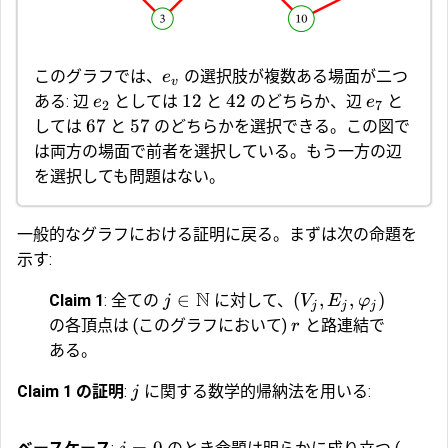
このグラフでは、
の選択肢が複数ある場面が二つ
e
v
12
42
ある: 辺
としては
と
のどちらか、辺
と
e
e
2
7
67
57
しては
と
のどちらかを選択できる。この図で
は両方の場面で前者を選択している。もう一方の辺
を選択しても問題はない。
一般的なグラフにおける証明に戻る。まずは次の命題を
示す:
N
∈
(
,
,
)
Claim 1
: 全ての
に対して、
j
V
E
φ
j
j
j
の各頂点は (このグラフにおいて)
と路連結で
r
ある。
Claim 1 の証明
:
に関する数学的帰納法を用いる:
j
=
0