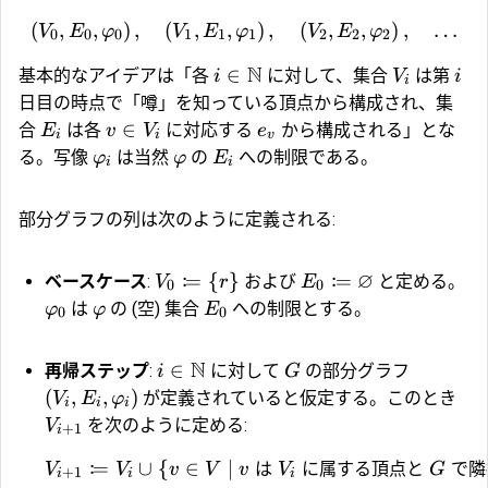
(
,
,
)
,
(
,
,
)
,
(
,
,
)
,
…
V
E
φ
V
E
φ
V
E
φ
0
0
0
1
1
1
2
2
2
N
∈
基本的なアイデアは「各
に対して、集合
は第
i
V
i
i
日目の時点で「噂」を知っている頂点から構成され、集
∈
合
は各
に対応する
から構成される」とな
E
v
V
e
i
i
v
る。写像
は当然
の
への制限である。
φ
φ
E
i
i
部分グラフの列は次のように定義される:
∅
:
:
=
{
}
=
ベースケース
:
および
と定める。
V
r
E
0
0
は
の (空) 集合
への制限とする。
φ
φ
E
0
0
N
∈
再帰ステップ
:
に対して
の部分グラフ
i
G
(
,
,
)
が定義されていると仮定する。このとき
V
E
φ
i
i
i
を次のように定める:
V
+
1
i
:
=
∪
{
∈
∣
は
に属する頂点と
で隣
V
V
v
V
v
V
G
+
1
i
i
i