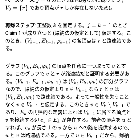
ベースケース
:
のとき命題は明らかに成り立つ (
j
=
{
}
であり頂点が
しか存在しないため)。
V
r
r
0
=
−
1
再帰ステップ
: 正整数
を固定する。
のとき
k
j
k
Claim 1 が成り立つと (帰納法の仮定として) 仮定する。こ
(
,
,
)
のとき、
の各頂点は
と路連結であ
V
E
φ
r
−
1
−
1
−
1
k
k
k
る。
(
,
,
)
グラフ
の頂点を任意に一つ取って
とす
V
E
φ
v
k
k
k
る。このグラフで
と
が路連結だと証明する必要があ
v
r
(
,
,
)
(
,
,
)
る。
は
の部分グラフ
V
E
φ
V
E
φ
−
1
−
1
−
1
k
k
k
k
k
k
∈
なので、帰納法の仮定より
なら
と
は
v
V
r
v
−
1
k
(
,
,
)
で路連結である。よって一般性を失うこと
V
E
φ
k
k
k
∈
/
∈
∖
なく
と仮定する。このとき
で
v
V
v
V
V
−
1
−
1
k
k
k
あり、
の再帰的な定義によれば
に属する頂点と
E
V
−
1
k
k
∈
を接続する辺
が存在する。前者の頂点を
と
v
e
E
u
v
k
1
すれば、
が長さ
の
から
への路を提供するので、
e
v
u
v
∈
と
は路連結である。一方で
だから、帰納
u
v
u
V
−
1
k