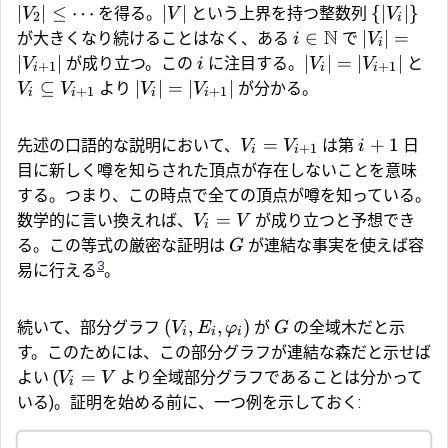
∣
∣
≤
⋯
∣
∣
{
∣
∣
}
を得る。
という上界を持つ整数列
V
V
V
2
i
N
∈
∣
∣
=
が大きくなり続けることはなく、ある
で
i
V
i
∣
∣
∣
∣
=
∣
∣
が成り立つ。この
に注目する。
と
V
i
V
V
+
1
+
1
i
i
i
⊆
∣
∣
=
∣
∣
より
が分かる。
V
V
V
V
+
1
+
1
i
i
i
i
=
+
1
先述の口語的な説明において、
は第
日
V
V
i
+
1
i
i
目に新しく噂を知らされた頂点が存在しないことを意味
する。つまり、この時点で全ての頂点が噂を知っている。
=
数学的に言い換えれば、
が成り立つと予想でき
V
V
i
る。この等式の厳密な証明は
が連結な事実を使えば容
G
3
易に行える
。
(
,
,
)
続いて、部分グラフ
が
の全域木だと示
V
E
φ
G
i
i
i
す。このためには、この部分グラフが連結な森だと示せば
=
よい (
より全域部分グラフであることは分かって
V
V
i
いる)。証明を始める前に、一つ例を示しておく: