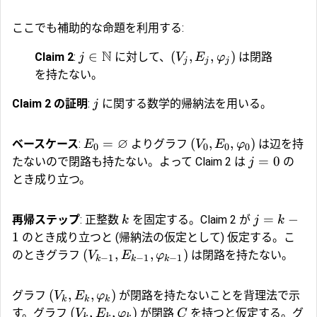
ここでも補助的な命題を利用する:
N
∈
(
,
,
)
Claim 2
:
に対して、
は閉路
j
V
E
φ
j
j
j
を持たない。
Claim 2 の証明
:
に関する数学的帰納法を用いる。
j
∅
=
(
,
,
)
ベースケース
:
よりグラフ
は辺を持
E
V
E
φ
0
0
0
0
=
0
たないので閉路も持たない。よって Claim 2 は
の
j
とき成り立つ。
=
−
再帰ステップ
: 正整数
を固定する。Claim 2 が
k
j
k
1
のとき成り立つと (帰納法の仮定として) 仮定する。こ
(
,
,
)
のときグラフ
は閉路を持たない。
V
E
φ
−
1
−
1
−
1
k
k
k
(
,
,
)
グラフ
が閉路を持たないことを背理法で示
V
E
φ
k
k
k
(
,
,
)
す。グラフ
が閉路
を持つと仮定する。グ
V
E
φ
C
k
k
k