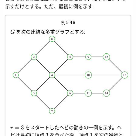
示すだけとする。ただ、最初に例を示す:
例 5.4.8
を次の連結な多重グラフとする:
G
=
3
をスタートしたヘビの動きの一例を示す。ヘ
r
3
1
ビは最初に頂点
を食べた後、頂点
を次の獲物と