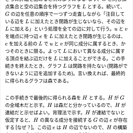
点集合と空の辺集合を持つグラフを
とする。続いて、
L
の辺を任意の順序で一つずつ走査しながら「注目して
G
いる辺を
に加えたとき閉路が生じないなら、その辺を
L
に加える」という処理を全ての辺に対して行う。
と
L
u
v
を端点に持つ辺
を
に加えたとき閉路が生じるのは、
e
L
を加える前の
で
と
が同じ成分に属するとき、か
e
L
u
v
つそのときに限る。よって
において異なる成分に属す
L
る頂点を結ぶ辺だけを
に加えることができる。この手
L
続きを終えたとき、グラフ
は閉路を持たない (閉路がで
L
きないように辺を追加するため)。言い換えれば、最終的
に得られるグラフは森である。
この手続きで最後的に得られる森を
とする。
が
H
H
G
の全域木だと示す。
は森だと分かっているので、
が
H
H
連結だと示せばよい。背理法で示す。
が連結でないと
H
仮定すると、
の異なる成分を接続する
の辺
が存在
H
G
e
する [なぜ？]。この辺
は
の辺でないので、
の構築
e
H
H