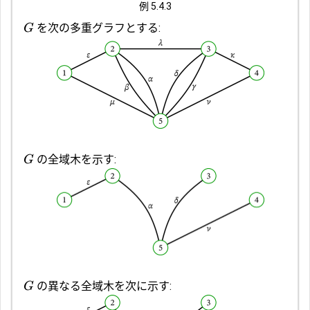
例 5.4.3
を次の多重グラフとする:
G
の全域木を示す:
G
の異なる全域木を次に示す:
G