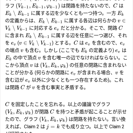
(
,
,
)
ラフ
は閉路を持たないので、
は
V
E
φ
C
−
1
−
1
−
1
k
k
k
∖
に属する辺を少なくとも一つ持つ。一方
E
E
E
−
1
k
k
k
∖
∈
の定義からは、
に属する各辺は何らかの
E
E
v
−
1
k
k
∖
に対応する
だと分かる。そこで、閉路
V
V
e
C
−
1
k
k
v
∖
に含まれ
に属する辺を任意に一つ選び、それ
E
E
−
1
k
k
∈
∖
を
(
) とする。
は
を含むので、
e
v
V
V
C
e
e
−
1
v
k
k
v
v
の端点
も含む。しかし (ここでも
の定義より)
は
v
E
e
k
v
の中で頂点
を含む唯一の辺でなければならない。こ
E
v
k
(
,
,
)
こから頂点
は
の任意の閉路に含まれない
v
V
E
φ
k
k
k
ことが分かる (何らかの閉路に
が含まれる場合、
を
e
v
v
含む辺が
以外に少なくとも一つ存在するため)。これ
e
v
は閉路
が
を含む事実と矛盾する。
C
v
を固定したことを忘れる。以上の議論でグラフ
C
(
,
,
)
が閉路
を持つと矛盾が起こることが示せ
V
E
φ
C
k
k
k
(
,
,
)
たので、グラフ
は閉路を持たない。言い換
V
E
φ
k
k
k
=
えれば、Claim 2 は
でも成り立つ。以上で Claim 2
j
k