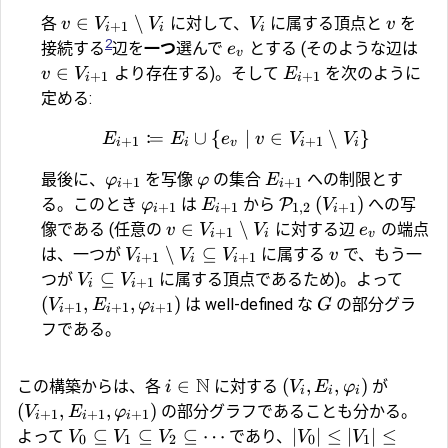
∈
∖
各
に対して、
に属する頂点と
を
v
V
V
V
v
+
1
i
i
i
2
接続する
辺を
一つ
選んで
とする (そのような辺は
e
v
∈
より存在する)。そして
を次のように
v
V
E
+
1
+
1
i
i
定める:
:
=
∪
{
∣
∈
∖
}
E
E
e
v
V
V
+
1
+
1
i
i
v
i
i
最後に、
を写像
の集合
への制限とす
φ
φ
E
+
1
+
1
i
i
(
)
る。このとき
は
から
P
への写
φ
E
V
+
1
+
1
1
,
2
+
1
i
i
i
∈
∖
像である (任意の
に対する辺
の端点
v
V
V
e
+
1
i
i
v
∖
⊆
は、一つが
に属する
で、もう一
V
V
V
v
+
1
+
1
i
i
i
⊆
つが
に属する頂点であるため)。よって
V
V
+
1
i
i
(
,
,
)
は well-defined な
の部分グラ
V
E
φ
G
+
1
+
1
+
1
i
i
i
フである。
N
∈
(
,
,
)
この構築からは、各
に対する
が
i
V
E
φ
i
i
i
(
,
,
)
の部分グラフであることも分かる。
V
E
φ
+
1
+
1
+
1
i
i
i
⊆
⊆
⊆
⋯
∣
∣
≤
∣
∣
≤
よって
であり、
V
V
V
V
V
0
1
2
0
1