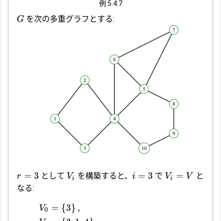
例 5.4.7
を次の多重グラフとする:
G
=
3
=
3
=
として
を構築すると、
で
と
r
V
i
V
V
i
i
なる:
=
{
3
}
,
V
0