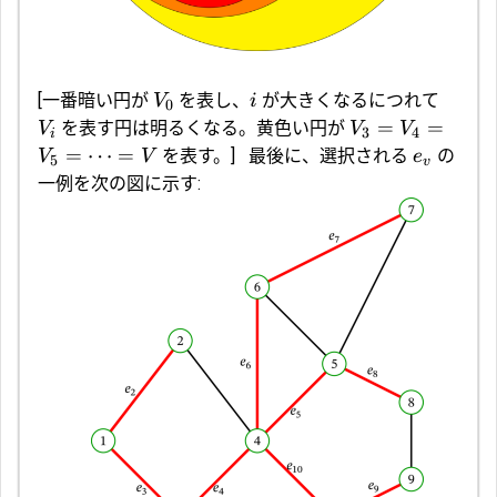
[一番暗い円が
を表し、
が大きくなるにつれて
V
i
0
=
=
を表す円は明るくなる。黄色い円が
V
V
V
3
4
i
=
⋯
=
を表す。]
最後に、選択される
の
V
V
e
5
v
一例を次の図に示す: