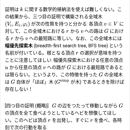
証明は
に関する数学的帰納法を使えば難しくない。こ
k
の結果から、三つ目の証明で構築される全域木
(
,
,
)
∈
が次の性質を持つと分かる: 各頂点
に
V
E
φ
v
V
i
i
i
対して、この全域木における
から
への路は
におけ
r
v
G
る
から
への最短路に等しい。なお、この全域木には
r
v
幅優先探索木
(breadth-first search tree, BFS tree) という
名前が付いている。根となる頂点
の選択が意味を持つ
r
ことに注意してほしい: 幅優先探索木における任意の頂点
から任意の頂点
への路が
における最短路であると
u
v
G
は限らない。というより、この特徴を持った
の全域木
G
simp
は
自体が「ほぼ」木 (
が木) であるときを除けば
G
G
存在しない！
[四つ目の証明 (概略)]
の辺をつたって移動しながら
G
G
の頂点を全て食べようとしているヘビを想像してほし
い。このヘビは頂点
を出発し、すぐに
を食べ、各時
r
r
刻で次の行動を取る: