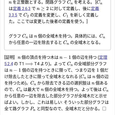
を正整数とする。閉路グラフ
を考える。
[
n
C
C
n
n
≥
2
は
定義 2.6.3
で
に対して定義し、後に
定義
n
3.3.5
で
の定義を変更し、
を新しく定義し
C
C
2
1
た。ここでは変更した後者の定義を使う。]
グラフ
は
個の全域木を持つ。具体的には、
C
n
C
n
n
から任意の一辺を除去すると
の全域木となる。
C
n
−
1
[証明]
個の頂点を持つ木は
個の辺を持つ (
定理
n
n
⟹
5.2.4
の T1
T4 より)。よって
の全域部分グラフ
C
n
−
1
1
は
個の辺を持つときに限って、つまり辺を
個だ
n
け除去したときに限って全域木となれる (
は
個の辺
C
n
n
を持つため)。
から除去できる辺の選択肢は
個ある
C
n
n
ので、
は最大で
個の全域木を持つ。よって後は
C
n
C
n
n
から任意の一辺を除去した部分グラフが全域木だと示せ
ばよい。しかし、これは易しい: そういった部分グラフは
全て路グラフ
と同型なので、全域木だと分かる。□
P
n