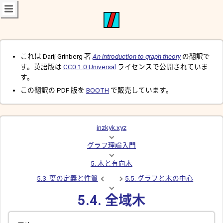
これは Darij Grinberg 著
An introduction to graph theory
の翻訳で
す。英語版は
CC0 1.0 Universal
ライセンスで公開されていま
す。
この翻訳の PDF 版を
BOOTH
で販売しています。
inzkyk.xyz
グラフ理論入門
5. 木と有向木
5.3. 葉の定義と性質
5.5. グラフと木の中心
5.4. 全域木