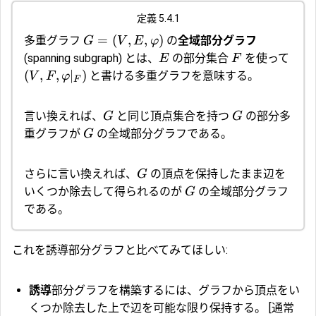
定義 5.4.1
=
(
,
,
)
多重グラフ
の
全域部分グラフ
G
V
E
φ
(spanning subgraph) とは、
の部分集合
を使って
E
F
(
,
,
∣
)
と書ける多重グラフを意味する。
V
F
φ
F
言い換えれば、
と同じ頂点集合を持つ
の部分多
G
G
重グラフが
の全域部分グラフである。
G
さらに言い換えれば、
の頂点を保持したまま辺を
G
いくつか除去して得られるのが
の全域部分グラフ
G
である。
これを誘導部分グラフと比べてみてほしい:
誘導
部分グラフを構築するには、グラフから頂点をい
くつか除去した上で辺を可能な限り保持する。
[通常