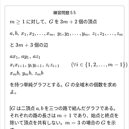
練習問題 5.5
≥
1
3
+
2
に対して、
を
個の頂点
m
G
m
,
,
,
,
…
,
,
,
,
…
,
,
,
,
…
,
a
b
x
x
x
y
y
y
z
z
z
1
2
1
2
1
2
m
m
m
3
+
3
と
個の辺
m
,
,
a
x
a
y
a
z
1
1
1
,
,
(
∀
∈
{
1
,
2
,
…
,
−
1
}
)
x
x
y
y
z
z
i
m
+
1
+
1
+
1
i
i
i
i
i
i
,
,
x
b
y
b
z
b
m
m
m
を持つ単純グラフとする。
の全域木の個数を求め
G
よ。
[
は二頂点
,
を三つの路で結んだグラフである。
G
a
b
+
1
それぞれの路の長さは
であり、始点と終点を
m
=
3
除いて頂点を共有しない。
の場合の
を示
m
G