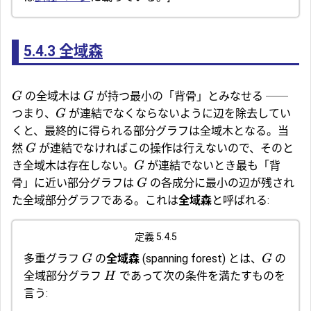
5.4.3
全域森
の全域木は
が持つ最小の「背骨」とみなせる ──
G
G
つまり、
が連結でなくならないように辺を除去してい
G
くと、最終的に得られる部分グラフは全域木となる。当
然
が連結でなければこの操作は行えないので、そのと
G
き全域木は存在しない。
が連結でないとき最も「背
G
骨」に近い部分グラフは
の各成分に最小の辺が残され
G
た全域部分グラフである。これは
全域森
と呼ばれる:
定義 5.4.5
多重グラフ
の
全域森
(spanning forest) とは、
の
G
G
全域部分グラフ
であって次の条件を満たすものを
H
言う: