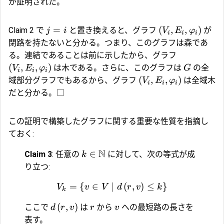
が証明された。
=
(
,
,
)
Claim 2 で
と置き換えると、グラフ
が
j
i
V
E
φ
i
i
i
閉路を持たないと分かる。つまり、このグラフは森であ
る。連結であることは前に示したから、グラフ
(
,
,
)
は木である。さらに、このグラフは
の全
V
E
φ
G
i
i
i
(
,
,
)
域部分グラフでもあるから、グラフ
は全域木
V
E
φ
i
i
i
だと分かる。□
この証明で構築したグラフに関する重要な性質を指摘し
ておく:
N
∈
Claim 3
: 任意の
に対して、次の等式が成
k
り立つ:
=
{
∈
∣
(
,
)
≤
}
V
v
V
d
r
v
k
k
(
,
)
ここで
は
から
への最短路の長さを
d
r
v
r
v
表す。