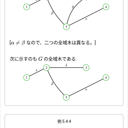

=
[
なので、二つの全域木は異なる。]
α
β
次に示すのも
の全域木である:
G
例 5.4.4