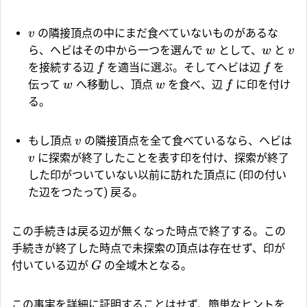
の隣接頂点の中にまだ食べていないものがあるな
v
ら、ヘビはその中から一つを選んで
として、
と
w
w
v
を接続する辺
を適当に選ぶ。そしてヘビは辺
を
f
f
伝って
へ移動し、頂点
を食べ、辺
に印を付け
w
w
f
る。
もし頂点
の隣接頂点を全て食べているなら、ヘビは
v
に探索が終了したことを表す印を付け、探索が終了
v
した印がついていない以前に訪れた頂点に (印の付い
た辺をつたって) 戻る。
この手続きは戻る辺が無くなった時点で終了する。この
手続きが終了した時点で未探索の頂点は存在せず、印が
付いている辺が
の全域木となる。
G
この事実を詳細に証明することはせず、簡単なヒントを