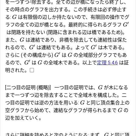
1
を一つずつ
除去する。全ての辺が橋になったら終了し、
その時点のグラフを出力する。この手続きは必ず停止す
る:
は有限個の辺しか持たないので、有限回の操作でグ
G
′
ラフの全ての辺が橋となる。最終的に得られるグラフ
G
は閉路を持たない (閉路に含まれる辺は橋であるため)。
また、
は連結であり、非橋を除去しても連結性は保た
G
′
′
れるので、
は連結でもある。よって
は木である。
G
G
′
さらに (その構成から)
は
の全域部分グラフでもあ
G
G
′
るので、
は
の全域木である。以上で
定理 5.4.6
は証
G
G
明された。□
[二つ目の証明 (概略)]
一つ目の証明では、
が木になる
G
まで一つずつ辺を除去することで全域木を構成した。二
つ目の証明では逆の方法を用いる:
と同じ頂点集合上の
G
空グラフから始めて、連結なグラフが得られるまで
の
G
辺を加えていく。
さらに詳細を詰めると次のようになる: まず、
と同じ頂
G