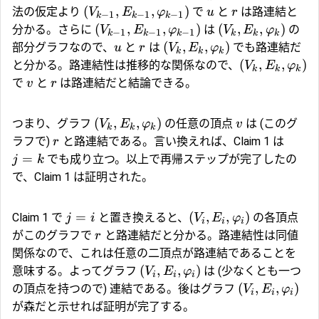
(
,
,
)
法の仮定より
で
と
は路連結と
V
E
φ
u
r
−
1
−
1
−
1
k
k
k
(
,
,
)
(
,
,
)
分かる。さらに
は
の
V
E
φ
V
E
φ
−
1
−
1
−
1
k
k
k
k
k
k
(
,
,
)
部分グラフなので、
と
は
でも路連結だ
u
r
V
E
φ
k
k
k
(
,
,
)
と分かる。路連結性は推移的な関係なので、
V
E
φ
k
k
k
で
と
は路連結だと結論できる。
v
r
(
,
,
)
つまり、グラフ
の任意の頂点
は (このグ
V
E
φ
v
k
k
k
ラフで)
と路連結である。言い換えれば、Claim 1 は
r
=
でも成り立つ。以上で再帰ステップが完了したの
j
k
で、Claim 1 は証明された。
=
(
,
,
)
Claim 1 で
と置き換えると、
の各頂点
j
i
V
E
φ
i
i
i
がこのグラフで
と路連結だと分かる。路連結性は同値
r
関係なので、これは任意の二頂点が路連結であることを
(
,
,
)
意味する。よってグラフ
は (少なくとも一つ
V
E
φ
i
i
i
(
,
,
)
の頂点を持つので) 連結である。後はグラフ
V
E
φ
i
i
i
が森だと示せれば証明が完了する。