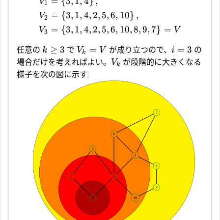
=
{
3
,
1
,
4
}
,
V
1
=
{
3
,
1
,
4
,
2
,
5
,
6
,
10
}
,
V
2
=
{
3
,
1
,
4
,
2
,
5
,
6
,
10
,
8
,
9
,
7
}
=
V
V
3
≥
3
=
=
3
任意の
で
が成り立つので、
の
k
V
V
i
k
場合だけを考えればよい。
が段階的に大きくなる
V
k
様子を次の図に示す: