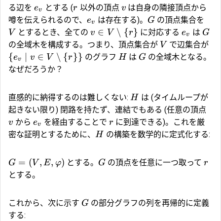
る辺を
とする (
以外の頂点
は自身の隣接頂点から
e
r
v
v
噂を伝えられるので、
は存在する)。
の頂点集合を
e
G
v
∈
∖
{
}
とするとき、全ての
に対応する
は
V
v
V
r
e
G
v
の全域木を構成する。つまり、頂点集合が
で辺集合が
V
{
∣
∈
∖
{
}
}
のグラフ
は
の全域木となる。
e
v
V
r
H
G
v
なぜだろうか？
直感的に納得するのは難しくない:
は (タイムループが
H
起きない限り) 閉路を持たず、連結でもある (任意の頂点
から
を経由することで
に到達できる)。これを厳
v
e
r
v
密な証明とするために、
の構築を数学的に定式化する:
H
=
(
,
,
)
とする。
の頂点を任意に一つ取って
G
V
E
φ
G
r
とする。
これから、次に示す
の部分グラフの列を再帰的に定義
G
する: