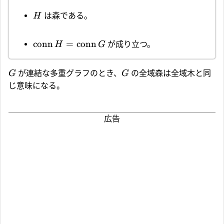
は森である。
H
conn
=
conn
が成り立つ。
H
G
が連結な多重グラフのとき、
の全域森は全域木と同
G
G
じ意味になる。
広告