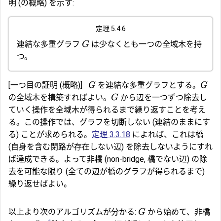
明 (の概略) を示す:
定理 5.4.6
連結な多重グラフ
は少なくとも一つの全域木を持
G
つ。
[一つ目の証明 (概略)]
を連結な多重グラフとする。
G
G
の全域木を構築すればよい。
から辺を一つずつ除去し
G
ていく操作を全域木が得られるまで繰り返すことを考え
る。この操作では、グラフを切断しない (連結のままにす
る) ことが求められる。
定理 3.3.18
によれば、これは橋
(自身を含む閉路が存在しない辺) を除去しないようにすれ
ば達成できる。よって
非橋
(non-bridge, 橋でない辺) の除
去を可能な限り (全ての辺が橋のグラフが得られるまで)
繰り返せばよい。
以上より次のアルゴリズムが分かる:
から始めて、非橋
G