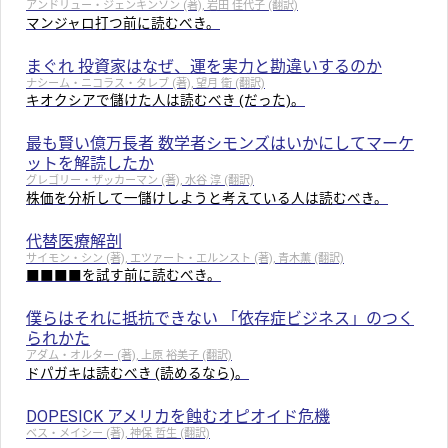
アンドリュー・ジェンキンソン (著), 岩田 佳代子 (翻訳)
マンジャロ打つ前に読むべき。
まぐれ 投資家はなぜ、運を実力と勘違いするのか
ナシーム・ニコラス・タレブ (著), 望月 衛 (翻訳)
キオクシアで儲けた人は読むべき (だった)。
最も賢い億万長者 数学者シモンズはいかにしてマーケ
ットを解読したか
グレゴリー・ザッカーマン (著), 水谷 淳 (翻訳)
株価を分析して一儲けしようと考えている人は読むべき。
代替医療解剖
サイモン・シン (著), エツァート・エルンスト (著), 青木薫 (翻訳)
■■■■を試す前に読むべき。
僕らはそれに抵抗できない 「依存症ビジネス」のつく
られかた
アダム・オルター (著), 上原 裕美子 (翻訳)
ドパガキは読むべき (読めるなら)。
DOPESICK アメリカを蝕むオピオイド危機
ベス・メイシー (著), 神保 哲生 (翻訳)