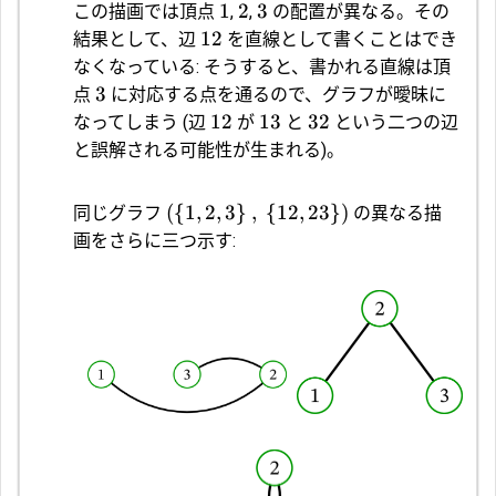
1
2
3
この描画では頂点
,
,
の配置が異なる。その
12
結果として、辺
を直線として書くことはでき
なくなっている: そうすると、書かれる直線は頂
3
点
に対応する点を通るので、グラフが曖昧に
12
13
32
なってしまう (辺
が
と
という二つの辺
と誤解される可能性が生まれる)。
(
{
1
,
2
,
3
}
,
{
12
,
23
}
)
同じグラフ
の異なる描
画をさらに三つ示す: