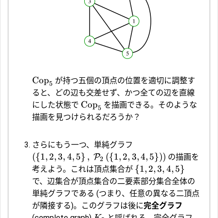
Cop
が持つ五個の頂点の位置を適切に調整す
5
ると、どの辺も交差せず、かつ全ての辺を直線
Cop
にした状態で
を描画できる。そのような
5
描画を見つけられるだろうか？
さらにもう一つ、単純グラフ
(
{
1
,
2
,
3
,
4
,
5
}
,
(
{
1
,
2
,
3
,
4
,
5
}
)
)
P
の描画を
2
{
1
,
2
,
3
,
4
,
5
}
考えよう。これは頂点集合が
で、辺集合が頂点集合の二要素部分集合全体の
単純グラフである (つまり、任意の異なる二頂点
が隣接する)。このグラフは後に
完全グラフ
(complete graph)
と呼ばれる。完全グラフ
K