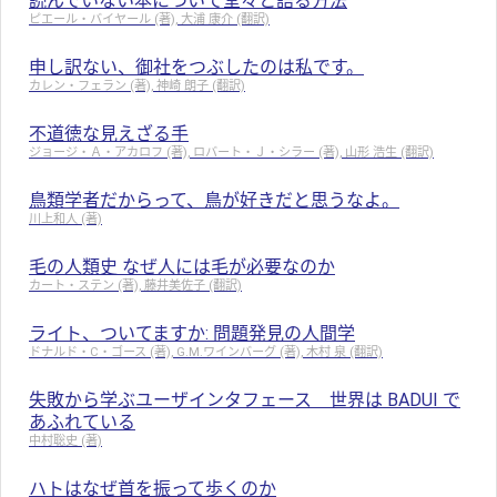
読んでいない本について堂々と語る方法
ピエール・バイヤール (著), 大浦 康介 (翻訳)
申し訳ない、御社をつぶしたのは私です。
カレン・フェラン (著), 神崎 朗子 (翻訳)
不道徳な見えざる手
ジョージ・Ａ・アカロフ (著), ロバート・Ｊ・シラー (著), 山形 浩生 (翻訳)
鳥類学者だからって、鳥が好きだと思うなよ。
川上和人 (著)
毛の人類史 なぜ人には毛が必要なのか
カート・ステン (著), 藤井美佐子 (翻訳)
ライト、ついてますか: 問題発見の人間学
ドナルド・C・ゴース (著), G.M.ワインバーグ (著), 木村 泉 (翻訳)
失敗から学ぶユーザインタフェース 世界は BADUI で
あふれている
中村聡史 (著)
ハトはなぜ首を振って歩くのか