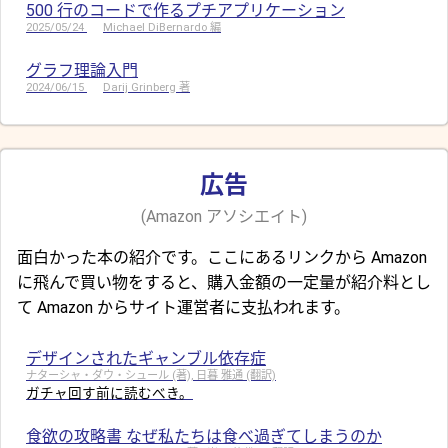
500 行のコードで作るプチアプリケーション
2025/05/24
Michael DiBernardo 編
グラフ理論入門
2024/06/15
Darij Grinberg 著
広告
(Amazon アソシエイト)
面白かった本の紹介です。ここにあるリンクから Amazon
に飛んで買い物をすると、購入金額の一定量が紹介料とし
て Amazon からサイト運営者に支払われます。
デザインされたギャンブル依存症
ナターシャ・ダウ・シュール (著), 日暮 雅通 (翻訳)
ガチャ回す前に読むべき。
食欲の攻略書 なぜ私たちは食べ過ぎてしまうのか