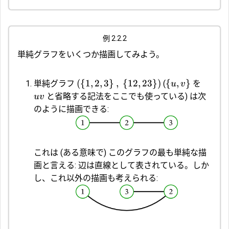
例 2.2.2
単純グラフをいくつか描画してみよう。
(
{
1
,
2
,
3
}
,
{
12
,
23
}
)
{
,
}
単純グラフ
(
を
u
v
と省略する記法をここでも使っている) は次
uv
のように描画できる:
これは (ある意味で) このグラフの最も単純な描
画と言える: 辺は直線として表されている。しか
し、これ以外の描画も考えられる: