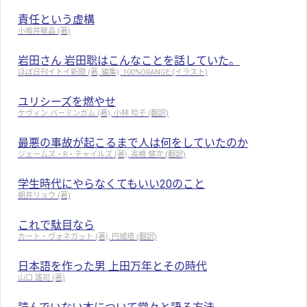
責任という虚構
小坂井敏晶 (著)
岩田さん 岩田聡はこんなことを話していた。
ほぼ日刊イトイ新聞 (著, 編集), 100%ORANGE (イラスト)
ユリシーズを燃やせ
ケヴィン バーミンガム (著), 小林 玲子 (翻訳)
最悪の事故が起こるまで人は何をしていたのか
ジェームズ・R・チャイルズ (著), 高橋 健次 (翻訳)
学生時代にやらなくてもいい20のこと
朝井リョウ (著)
これで駄目なら
カート・ヴォネガット (著), 円城塔 (翻訳)
日本語を作った男 上田万年とその時代
山口 謠司 (著)