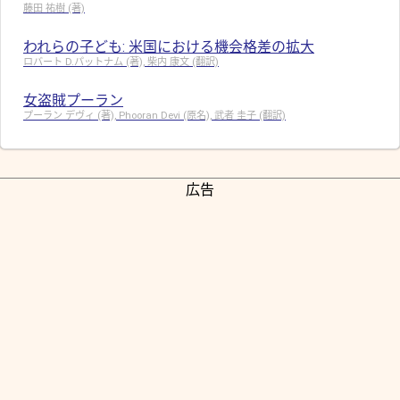
藤田 祐樹 (著)
われらの子ども: 米国における機会格差の拡大
ロバート D.パットナム (著), 柴内 康文 (翻訳)
女盗賊プーラン
プーラン デヴィ (著), Phooran Devi (原名), 武者 圭子 (翻訳)
広告