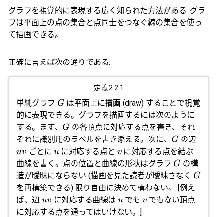
グラフを視覚的に表現する広く知られた方法がある: グラ
フは平面上の点の集合と点同士をつなぐ線の集合を使っ
て描画できる。
正確に言えば次の通りである:
定義 2.2.1
単純グラフ
は平面上に
描画
(draw) することで視覚
G
的に表現できる。グラフを描画するには次のように
する。まず、
の各頂点に対応する点を書き、それ
G
ぞれに識別用のラベルを書き添える。次に、
の辺
G
ごとに
に対応する点と
に対応する点を結ぶ
uv
u
v
曲線を書く。点の位置と曲線の形状はグラフ
の構
G
造が曖昧にならない (描画を見た読者が曖昧さなく
G
を再構築できる) 限り自由に決めて構わない。
[例え
ば、辺
に対応する曲線は
でも
でもない頂点
uv
u
v
に対応する点を通ってはいけない。]