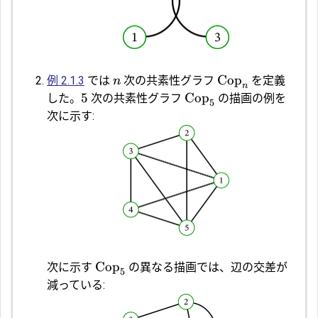
Cop
例 2.1.3
では
次の共素性グラフ
を定義
n
n
5
Cop
した。
次の共素性グラフ
の描画の例を
5
次に示す:
Cop
次に示す
の異なる描画では、辺の交差が
5
減っている: