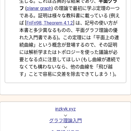
生じる。これは古典的な結果であり、
平面グラ
フ
(
planar graph
) の理論で最初に学ぶ定理の一つ
である。証明は様々な教科書に載っている (例え
ば [
FriFri98, Theorem 4.1.2
] は、記号の使い方が
本書と多少異なるものの、平面グラフ理論の優
れた入門書である)。この定理には「平面上の連
続曲線」という概念が登場するので、その証明
には解析学またはトポロジーを使った議論が必
要となる点に注意してほしい (もし曲線が連続で
なくても構わないなら、他の曲線を「飛び越
す」ことで容易に交差を除去できてしまう！)。
inzkyk.xyz
グラフ理論入門