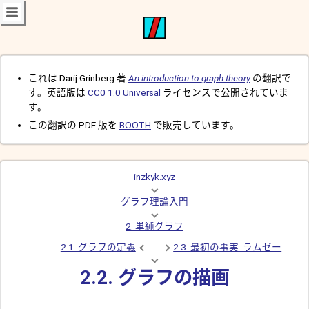
これは Darij Grinberg 著
An introduction to graph theory
の翻訳で
す。英語版は
CC0 1.0 Universal
ライセンスで公開されていま
す。
この翻訳の PDF 版を
BOOTH
で販売しています。
inzkyk.xyz
グラフ理論入門
2. 単純グラフ
2.1. グラフの定義
2.3. 最初の事実: ラムゼー数 R(3,3) = 6
2.2. グラフの描画