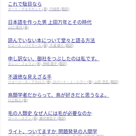
これで駄目なら
カート・ヴォネガット (著), 円城塔 (翻訳)
日本語を作った男 上田万年とその時代
山口 謠司 (著)
読んでいない本について堂々と語る方法
ピエール・バイヤール (著), 大浦 康介 (翻訳)
申し訳ない、御社をつぶしたのは私です。
カレン・フェラン (著), 神崎 朗子 (翻訳)
不道徳な見えざる手
ジョージ・Ａ・アカロフ (著), ロバート・Ｊ・シラー (著), 山形 浩生 (翻訳)
鳥類学者だからって、鳥が好きだと思うなよ。
川上和人 (著)
毛の人類史 なぜ人には毛が必要なのか
カート・ステン (著), 藤井美佐子 (翻訳)
ライト、ついてますか: 問題発見の人間学