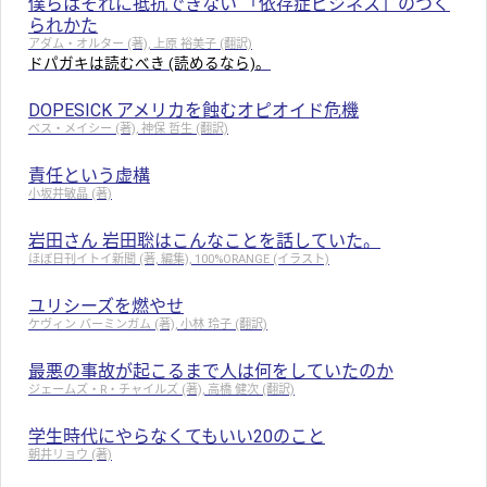
僕らはそれに抵抗できない 「依存症ビジネス」のつく
られかた
アダム・オルター (著), 上原 裕美子 (翻訳)
ドパガキは読むべき (読めるなら)。
DOPESICK アメリカを蝕むオピオイド危機
ベス・メイシー (著), 神保 哲生 (翻訳)
責任という虚構
小坂井敏晶 (著)
岩田さん 岩田聡はこんなことを話していた。
ほぼ日刊イトイ新聞 (著, 編集), 100%ORANGE (イラスト)
ユリシーズを燃やせ
ケヴィン バーミンガム (著), 小林 玲子 (翻訳)
最悪の事故が起こるまで人は何をしていたのか
ジェームズ・R・チャイルズ (著), 高橋 健次 (翻訳)
学生時代にやらなくてもいい20のこと
朝井リョウ (著)