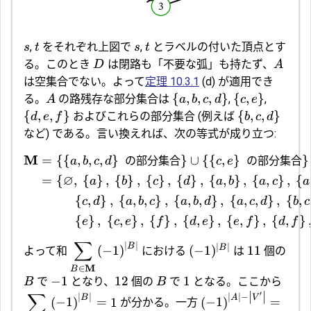
,
をそれぞれ上図で
,
とラベルの付いた頂点とす
s
t
s
t
る。このとき
は閉路も「不要な弧」も持たず、
D
A
は空集合でない。よって
定理 10.3.1
(d) が適用でき
{
,
,
,
}
{
,
}
る。
の路残存な部分集合は
,
,
A
a
b
c
d
c
e
{
,
,
}
{
,
,
}
およびこれらの部分集合 (例えば
d
e
f
b
c
d
など) である。言い換えれば、次の等式が成り立つ:
M
=
{
{
,
,
,
}
の部分集合
}
∪
{
{
,
}
の部分集合
}
a
b
c
d
c
e
∅
=
{
,
{
}
,
{
}
,
{
}
,
{
}
,
{
,
}
,
{
,
}
,
{
a
b
c
d
a
b
a
c
a
{
,
}
,
{
,
,
}
,
{
,
,
}
,
{
,
,
}
,
{
,
c
d
a
b
c
a
b
d
a
c
d
b
c
{
}
,
{
,
}
,
{
}
,
{
,
}
,
{
,
}
,
{
,
}
e
c
e
f
d
e
e
f
d
f
∑
∣
∣
B
∣
∣
B
(
−
1
)
(
−
1
)
11
よって和
における
は
個の
M
∈
B
−
1
12
1
で
となり、
個の
で
となる。ここから
B
B
∑
∣
∣
′
∣
∣
∣
∣
−
B
A
V
(
−
1
)
=
1
(
−
1
)
=
が分かる。一方