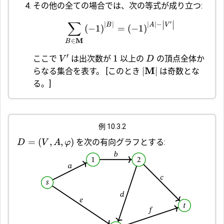
その他の全ての場合では、次の等式が成り立つ:
∑
∣
∣
′
∣
∣
∣
∣
−
B
A
V
(
−
1
)
=
(
−
1
)
M
∈
B
′
1
ここで
は出次数が
以上の
の頂点全体か
V
D
M
∣
∣
らなる集合を表す。
[このとき
は奇数とな
る。]
例 10.3.2
=
(
,
,
)
を次の有向グラフとする:
D
V
A
φ