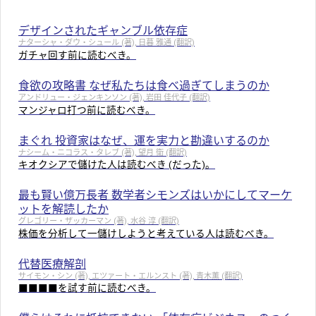
デザインされたギャンブル依存症
ナターシャ・ダウ・シュール (著), 日暮 雅通 (翻訳)
ガチャ回す前に読むべき。
食欲の攻略書 なぜ私たちは食べ過ぎてしまうのか
アンドリュー・ジェンキンソン (著), 岩田 佳代子 (翻訳)
マンジャロ打つ前に読むべき。
まぐれ 投資家はなぜ、運を実力と勘違いするのか
ナシーム・ニコラス・タレブ (著), 望月 衛 (翻訳)
キオクシアで儲けた人は読むべき (だった)。
最も賢い億万長者 数学者シモンズはいかにしてマーケ
ットを解読したか
グレゴリー・ザッカーマン (著), 水谷 淳 (翻訳)
株価を分析して一儲けしようと考えている人は読むべき。
代替医療解剖
サイモン・シン (著), エツァート・エルンスト (著), 青木薫 (翻訳)
■■■■を試す前に読むべき。