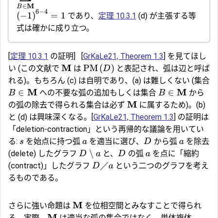
M
∈
B
6
−
4
(
−
1
)
=
1
であり、
定理 10.3.1
(d) が主張する等
式は確かに成り立つ。
[
定理 10.3.1
の証明]
[
GrKaLe21, Theorem 1.3
] を見てほし
M
PM
(
)
い (この文献で
は
と表記され、弧は辺と呼ば
D
れる)。もちろん (c) は自明であり、(a) は難しくない (集合
M
M
∈
∈
への不要な弧の追加もしくは集合
から
B
B
M
の弧の除去で得られる集合は必ず
に属するため)。(b)
と (d) は興味深くなる。[
GrKaLe21, Theorem 1.3
] の証明は
「deletion-contraction」という再帰的な議論を用いてい
る:
を始点に持つ弧
を適当に選び、
から弧
を除去
s
a
D
a
∖
(delete) したグラフ
と、
の弧
を点に「
縮約
D
a
D
a
╱
(contract)」したグラフ
という二つのグラフを考え
D
a
るものである。
M
さらに強い命題は
を
位相空間
とみなすことで得られ
M
る。実際、
は適当な弧の集合ではなく、
単体複体