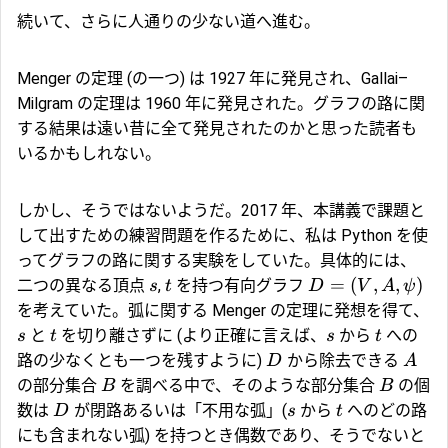
続いて、さらに人通りの少ない道へ進む。
Menger の定理 (の一つ) は 1927 年に発見され、Gallai–
Milgram の定理は 1960 年に発見された。グラフの路に関
する結果は遠い昔に全て発見されたのかと思った読者も
いるかもしれない。
しかし、そうではないようだ。2017 年、本講義で課題と
して出すための練習問題を作るために、私は Python を使
ってグラフの路に関する実験をしていた。具体的には、
=
(
,
,
)
二つの異なる頂点
,
を持つ有向グラフ
s
t
D
V
A
ψ
を考えていた。弧に関する Menger の定理に発想を得て、
と
を切り離さずに (より正確に言えば、
から
への
s
t
s
t
路の少なくとも一つを残すように)
から除去できる
D
A
の部分集合
を調べる中で、そのような部分集合
の個
B
B
数は
が閉路あるいは「不用な弧」(
から
へのどの路
D
s
t
にも含まれない弧) を持つとき偶数であり、そうでないと