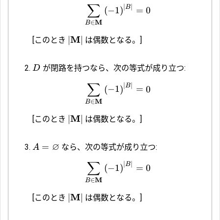
∑
∣
∣
B
(
−
1
)
=
0
M
∈
B
M
∣
∣
[このとき
は偶数となる。]
が閉路を持つなら、次の等式が成り立つ:
D
∑
∣
∣
B
(
−
1
)
=
0
M
∈
B
M
∣
∣
[このとき
は偶数となる。]
∅
=
なら、次の等式が成り立つ:
A
∑
∣
∣
B
(
−
1
)
=
0
M
∈
B
M
∣
∣
[このとき
は偶数となる。]