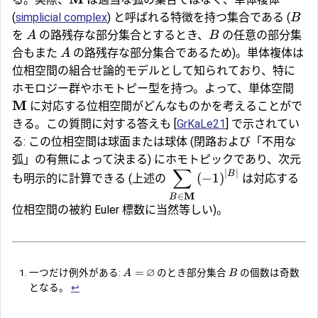
(
simplicial complex
) と呼ばれる特徴を持つ集合である (
B
を
の路残存な部分集合とするとき、
の任意の部分集
A
B
合もまた
の路残存な部分集合であるため)。単体複体は
A
位相空間の組合せ論的モデルとして知られており、特に
ホモロジー群やホモトピー型を持つ。よって、単体空間
M
に対応する位相空間がどんなものかを考えることがで
きる。この質問に対する答えも [
GrKaLe21
] で示されてい
る: この位相空間は球面または球体 (閉路および「不用な
弧」の有無によって決まる) にホモトピックであり、次元
∑
∣
∣
B
(
−
1
)
も明示的に計算できる (上述の
は対応する
M
∈
B
位相空間の被約 Euler 標数に当然等しい)。
∅
=
一つだけ例外がある:
のとき部分集合
の個数は奇数
A
B
となる。
↩︎