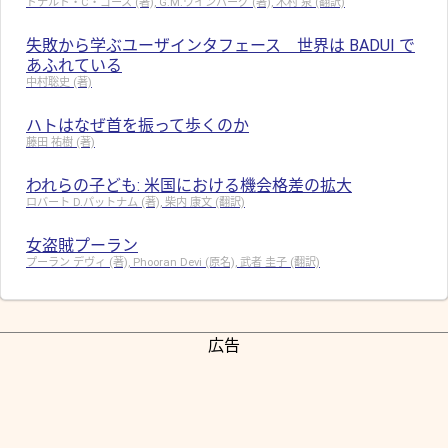
ドナルド・C・ゴース (著), G.M.ワインバーグ (著), 木村 泉 (翻訳)
失敗から学ぶユーザインタフェース 世界は BADUI で
あふれている
中村聡史 (著)
ハトはなぜ首を振って歩くのか
藤田 祐樹 (著)
われらの子ども: 米国における機会格差の拡大
ロバート D.パットナム (著), 柴内 康文 (翻訳)
女盗賊プーラン
プーラン デヴィ (著), Phooran Devi (原名), 武者 圭子 (翻訳)
広告