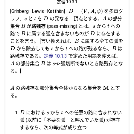
定理 10.3.1
=
(
,
,
)
[Grinberg–Lewis–Katthän]
を多重グ
D
V
A
ψ
ラフ、
と
を
の異なる二頂点とする。
の部分
s
t
D
A
集合
が
路残存
(pass-missing) とは、
から
への
B
s
t
路で
に属する弧を含まないものが
に存在する
B
D
ことを言う。
[言い換えれば、
に属する全ての弧を
B
から除去しても
から
への路が残るなら、
は
D
s
t
B
路残存である。
定義 10.1.3
で定めた用語を使えば、
の部分集合
は
-
-弧切断
でない
とき路残存とな
A
B
s
t
る。]
M
の路残存な部分集合全体からなる集合を
とす
A
る。
における
から
への任意の路に含まれない
D
s
t
弧 (以前に「不要な弧」と呼んでいた弧) が存在
するなら、次の等式が成り立つ: