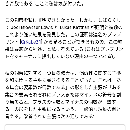
1
き奇数である
ことに私は気が付いた。
この観察を私は証明できなかった。しかし、しばらくし
て Joel Brewster Lewis と Lukas Katthän が証明と複数の
これより強い結果を発見した。この証明は連名のプレプ
リント [
GrKaLe21
] から見ることができるものの、この結
果は最適から程遠いと私は考えている (これはプレプリン
トをジャーナルに提出していない理由の一つである)。
私の観察に対する一つ目の改善は、偶奇性に関する主張
を和に関する主張に書き換えることだった。これは「あ
る集合の要素数が偶数である」の形をした主張が「ある
集合の要素それぞれにプラスまたはマイナスの符号を割
り当てると、プラスの個数とマイナスの個数が一致す
る」の形をした主張になるという、一般的な現象の例と
言える。改善された主張は次の通りである: