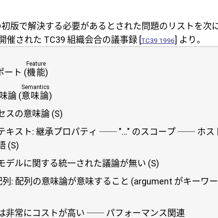
t 規格の初版で解決する必要があるとされた問題のリストを次に
日に開催された TC39 組織会合の議事録 [
] より。
TC39 1996
Feature
サポート (
機能
)
Semantics
味論 (
意味論
)
スの意味論 (S)
キスト: 継承プロパティ ── "..." のスコープ ── 
(S)
モデルに関する統一された議論が無い (S)
t 配列: 配列の意味論が意味すること (argument がキーワ
は非常にコストが高い ── パフォーマンス関連