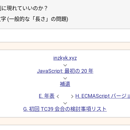
文字列に現れていいのか？
 文字 (一般的な「長さ」の問題)
inzkyk.xyz
JavaScript: 最初の 20 年
補遺
E. 年表
H. ECMAScript
G. 初回 TC39 会合の検討事項リスト