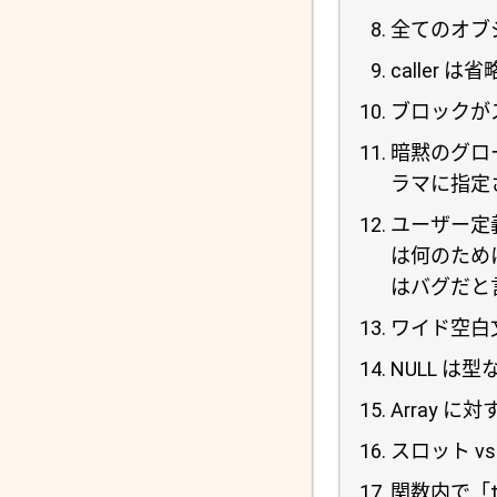
全てのオブ
caller 
ブロックが
暗黙のグロ
ラマに指定
ユーザー定
は何のために
はバグだと
ワイド空白文
NULL 
Array に対す
スロット v
関数内で「th