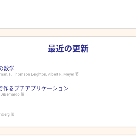
最近の更新
の数学
hman, F. Thomson Leighton, Albert R. Meyer 著
ドで作るプチアプリケーション
 DiBernardo 編
rinberg 著