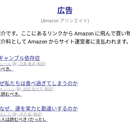
広告
(Amazon アソシエイト)
介です。ここにあるリンクから Amazon に飛んで買い
介料として Amazon からサイト運営者に支払われます
ギャンブル依存症
 (著), 日暮 雅通 (翻訳)
むべき。
なぜ私たちは食べ過ぎてしまうのか
ソン (著), 岩田 佳代子 (翻訳)
に読むべき。
はなぜ、運を実力と勘違いするのか
 (著), 望月 衛 (翻訳)
人は読むべき (だった)。