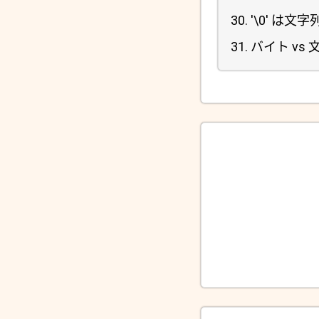
'\0' は
バイト vs