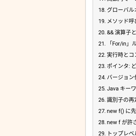
グローバル
メソッド呼び
&& 演算子と
「For/in
実行時とコ
ポインタ:
バージョン
Java キ
識別子の再
new f() に
new f 
トップレベ