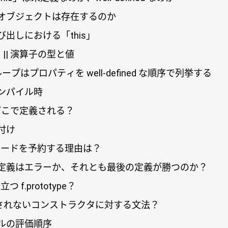
オブジェクトは存在するのか
出しにおける「this」
 || 演算子の型と値
」ループはプロパティを well-defined な順序で列挙する
ンパイル時
 どこで定義される？
付け
ーワードを予約する理由は？
定義はエラーか、それとも最後の定義が勝つのか？
先立つ f.prototype？
が許されないコンストラクタに対する文法？
ルの評価順序