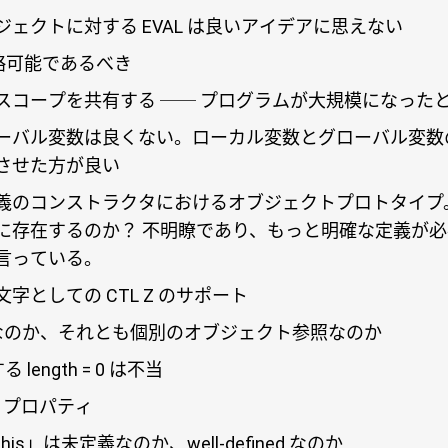
ジェクトに対する EVAL は良いアイデアに思えない
は省略可能であるべき
スコープを共有する ── プログラムが大規模になった
ーバル変数は良くない。ローカル変数とグローバル変数
させた方が良い
義のコンストラクタにおけるオブジェクトプロトタイプ
存在するのか？ 不明瞭であり、もっと明確な定義が必要。
言っている。
字としての CTL Z のサポート
は型なのか、それとも個別のオブジェクト参照なのか
る length = 0 は不当
s プロパティ
is」は未定義なのか、well-defined なのか