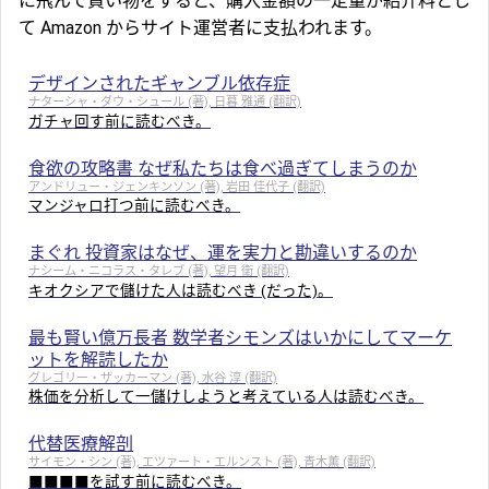
に飛んで買い物をすると、購入金額の一定量が紹介料とし
て Amazon からサイト運営者に支払われます。
デザインされたギャンブル依存症
ナターシャ・ダウ・シュール (著), 日暮 雅通 (翻訳)
ガチャ回す前に読むべき。
食欲の攻略書 なぜ私たちは食べ過ぎてしまうのか
アンドリュー・ジェンキンソン (著), 岩田 佳代子 (翻訳)
マンジャロ打つ前に読むべき。
まぐれ 投資家はなぜ、運を実力と勘違いするのか
ナシーム・ニコラス・タレブ (著), 望月 衛 (翻訳)
キオクシアで儲けた人は読むべき (だった)。
最も賢い億万長者 数学者シモンズはいかにしてマーケ
ットを解読したか
グレゴリー・ザッカーマン (著), 水谷 淳 (翻訳)
株価を分析して一儲けしようと考えている人は読むべき。
代替医療解剖
サイモン・シン (著), エツァート・エルンスト (著), 青木薫 (翻訳)
■■■■を試す前に読むべき。