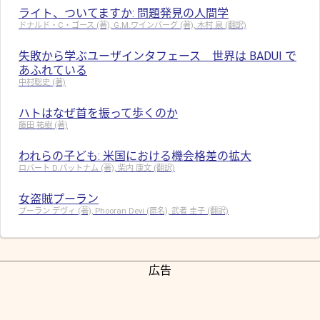
ライト、ついてますか: 問題発見の人間学
ドナルド・C・ゴース (著), G.M.ワインバーグ (著), 木村 泉 (翻訳)
失敗から学ぶユーザインタフェース 世界は BADUI で
あふれている
中村聡史 (著)
ハトはなぜ首を振って歩くのか
藤田 祐樹 (著)
われらの子ども: 米国における機会格差の拡大
ロバート D.パットナム (著), 柴内 康文 (翻訳)
女盗賊プーラン
プーラン デヴィ (著), Phooran Devi (原名), 武者 圭子 (翻訳)
広告