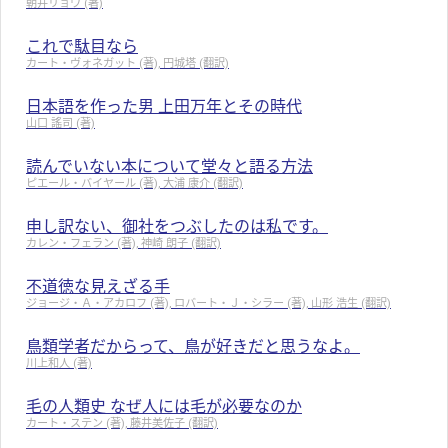
朝井リョウ (著)
これで駄目なら
カート・ヴォネガット (著), 円城塔 (翻訳)
日本語を作った男 上田万年とその時代
山口 謠司 (著)
読んでいない本について堂々と語る方法
ピエール・バイヤール (著), 大浦 康介 (翻訳)
申し訳ない、御社をつぶしたのは私です。
カレン・フェラン (著), 神崎 朗子 (翻訳)
不道徳な見えざる手
ジョージ・Ａ・アカロフ (著), ロバート・Ｊ・シラー (著), 山形 浩生 (翻訳)
鳥類学者だからって、鳥が好きだと思うなよ。
川上和人 (著)
毛の人類史 なぜ人には毛が必要なのか
カート・ステン (著), 藤井美佐子 (翻訳)