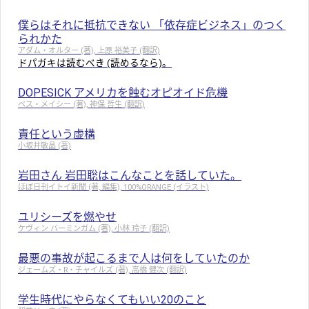
僕らはそれに抵抗できない 「依存症ビジネス」のつく
られかた
アダム・オルター (著), 上原 裕美子 (翻訳)
ドパガキは読むべき (読めるなら)。
DOPESICK アメリカを蝕むオピオイド危機
ベス・メイシー (著), 神保 哲生 (翻訳)
責任という虚構
小坂井敏晶 (著)
岩田さん 岩田聡はこんなことを話していた。
ほぼ日刊イトイ新聞 (著, 編集), 100%ORANGE (イラスト)
ユリシーズを燃やせ
ケヴィン バーミンガム (著), 小林 玲子 (翻訳)
最悪の事故が起こるまで人は何をしていたのか
ジェームズ・R・チャイルズ (著), 高橋 健次 (翻訳)
学生時代にやらなくてもいい20のこと