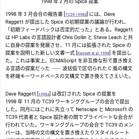
1998 年 2 月の Spice 提案
1998 年 3 月会合の報告書 [
] には、Dave
TC39 1998d
Raggett が提出した Spice の初期提案の議論が行われ、
「初期フィードバックは否定的だった」とある。Raggett
は HP Labs の言語設計者 Chris Dollin と Steve Leach と共
に自身の提案を発展させ、11 月には拡張された Spice の
提案を説明した新しい文書一式 [
] を提出し
Raggett et al. 1998
た。これは事実上、ECMAScript を非互換な形で置き換え
る言語の提案だった ── 波括弧で区切られた C 風の構文
を終端キーワードベースの文構文で置き換えてさえいた。
Dave Raggett [
] は改訂された Spice の提案を
1998a
1998 年 11 月の TC39 ワーキンググループの会合で提出
した。同月にはこれに先立って Netscape と Microsoft の
TC39 代表者と Spice 設計者の間でプライベートな会合が
行われていた。ワーキンググループの会合で TC39 のメン
バーは、当時の文の構文を置き換えたりスタイルシート