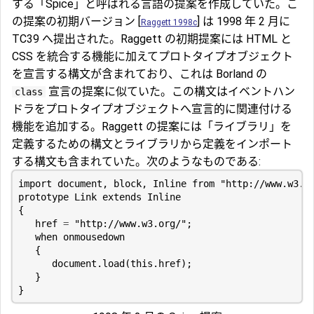
する「Spice」と呼ばれる言語の提案を作成していた。こ
の提案の初期バージョン [
] は 1998 年 2 月に
Raggett 1998c
TC39 へ提出された。Raggett の初期提案には HTML と
CSS を統合する機能に加えてプロトタイプオブジェクト
を宣言する構文が含まれており、これは Borland の
宣言の提案に似ていた。この構文はイベントハン
class
ドラをプロトタイプオブジェクトへ宣言的に関連付ける
機能を追加する。Raggett の提案には「ライブラリ」を
定義するための構文とライブラリから定義をインポート
する構文も含まれていた。次のようなものである:
import
document
,
block
,
Inline
from
"http://www.w3.o
prototype
Link
extends
Inline
{
href
=
"http://www.w3.org/"
;
when
onmousedown
{
document
.
load
(
this
.
href
);
}
}