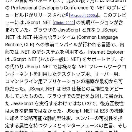
などの言語もサポートした。発表の後 7 月には Microsoft
の Professional Developer's Conference で .NET のプレビ
6
ュービルドがリリースされた
[
]。このプレビ
Microsoft 2000a
ューには JScript .NET [
] の初期バージョンが含
Clinick 2000
まれていた。ブラウザの JavaScript と異なり JScript
.NET は .NET 共通言語ランタイム (Common Language
Runtime, CLR) への事前コンパイルが行われる言語で、内
部では .NET の型システムを利用する。Internet Explorer
は JScript .NET (および一般に .NET) をサポートせず、そ
の代わり JScript .NET では様々な .NET フレームワークコ
ンポーネントを利用したデスクトップ用、サーバー用、
コマンドライン用アプリケーションの構築が最初から可
能だった。JScript .NET は ES3 仕様との互換性をアピー
ルしていたものの、ブラウザでの実行を意図して書かれ
た JavaScript を実行するわけではないので、後方互換性
は大きな問題ではなかった。JScript .NET は ES3 の機能
に加えて省略可能な静的型注釈、メンバーの可視性を指
定する属性を持つクラスとインターフェースの宣言、そし