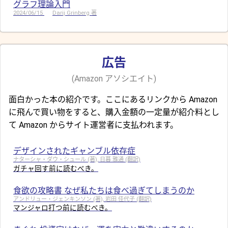
グラフ理論入門
2024/06/15
Darij Grinberg 著
広告
(Amazon アソシエイト)
面白かった本の紹介です。ここにあるリンクから Amazon
に飛んで買い物をすると、購入金額の一定量が紹介料とし
て Amazon からサイト運営者に支払われます。
デザインされたギャンブル依存症
ナターシャ・ダウ・シュール (著), 日暮 雅通 (翻訳)
ガチャ回す前に読むべき。
食欲の攻略書 なぜ私たちは食べ過ぎてしまうのか
アンドリュー・ジェンキンソン (著), 岩田 佳代子 (翻訳)
マンジャロ打つ前に読むべき。