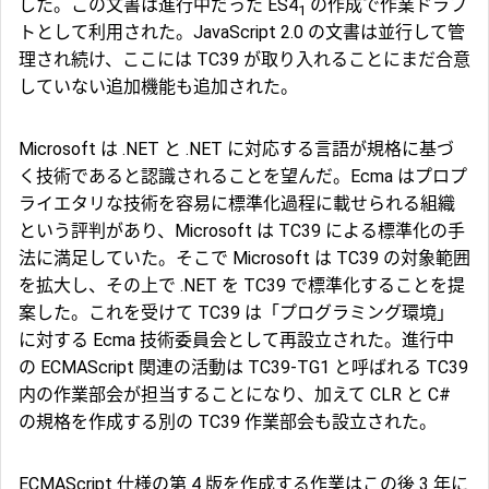
した。この文書は進行中だった ES4
の作成で作業ドラフ
1
トとして利用された。JavaScript 2.0 の文書は並行して管
理され続け、ここには TC39 が取り入れることにまだ合意
していない追加機能も追加された。
Microsoft は .NET と .NET に対応する言語が規格に基づ
く技術であると認識されることを望んだ。Ecma はプロプ
ライエタリな技術を容易に標準化過程に載せられる組織
という評判があり、Microsoft は TC39 による標準化の手
法に満足していた。そこで Microsoft は TC39 の対象範囲
を拡大し、その上で .NET を TC39 で標準化することを提
案した。これを受けて TC39 は「プログラミング環境」
に対する Ecma 技術委員会として再設立された。進行中
の ECMAScript 関連の活動は TC39-TG1 と呼ばれる TC39
内の作業部会が担当することになり、加えて CLR と C#
の規格を作成する別の TC39 作業部会も設立された。
ECMAScript 仕様の第 4 版を作成する作業はこの後 3 年に