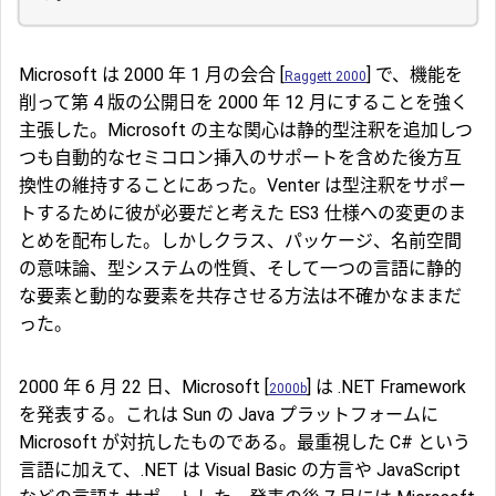
Microsoft は 2000 年 1 月の会合 [
] で、機能を
Raggett 2000
削って第 4 版の公開日を 2000 年 12 月にすることを強く
主張した。Microsoft の主な関心は静的型注釈を追加しつ
つも自動的なセミコロン挿入のサポートを含めた後方互
換性の維持することにあった。Venter は型注釈をサポー
トするために彼が必要だと考えた ES3 仕様への変更のま
とめを配布した。しかしクラス、パッケージ、名前空間
の意味論、型システムの性質、そして一つの言語に静的
な要素と動的な要素を共存させる方法は不確かなままだ
った。
2000 年 6 月 22 日、Microsoft [
] は .NET Framework
2000b
を発表する。これは Sun の Java プラットフォームに
Microsoft が対抗したものである。最重視した C# という
言語に加えて、.NET は Visual Basic の方言や JavaScript