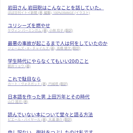
岩田さん 岩田聡はこんなことを話していた。
ほぼ日刊イトイ新聞 (著, 編集), 100%ORANGE (イラスト)
ユリシーズを燃やせ
ケヴィン バーミンガム (著), 小林 玲子 (翻訳)
最悪の事故が起こるまで人は何をしていたのか
ジェームズ・R・チャイルズ (著), 高橋 健次 (翻訳)
学生時代にやらなくてもいい20のこと
朝井リョウ (著)
これで駄目なら
カート・ヴォネガット (著), 円城塔 (翻訳)
日本語を作った男 上田万年とその時代
山口 謠司 (著)
読んでいない本について堂々と語る方法
ピエール・バイヤール (著), 大浦 康介 (翻訳)
申し訳ない、御社をつぶしたのは私です。