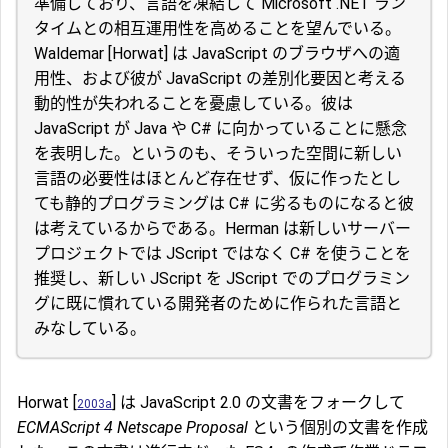
準備しており、言語を凍結して Microsoft .NET ラン
タイムとの相互運用性を高めることを望んでいる。
Waldemar [Horwat] は JavaScript のブラウザへの適
用性、および彼が JavaScript の差別化要因と考える
動的性が失われることを憂慮している。彼は
JavaScript が Java や C# に向かっていることに懸念
を表明した。というのも、そういった空間に新しい
言語の必要性はほとんど存在せず、仮に作ったとし
ても静的プログラミングは C# に劣るものになると彼
は考えているからである。Herman は新しいサーバー
プロジェクトでは JScript ではなく C# を使うことを
推奨し、新しい JScript を JScript でのプログラミン
グに既に慣れている開発者のために作られた言語と
みなしている。
Horwat [
] は JavaScript 2.0 の文書をフォークして
2003a
ECMAScript 4 Netscape Proposal
という個別の文書を作成