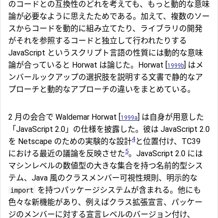
のコードとの互換性のどれを考えても、もっと動的な意味
論が必要なように思えたためである。加えて、複数のソー
スからコードを動的に組み立てたり、ライブラリの開発
がそれを参照するコードと独立して行われたりする
JavaScript というスクリプト言語の性質には動的な意味
論が合っていると Horwat は論じた。Horwat [
] はメ
1999b
ンバールックアップの選択肢を説明する文書で静的なア
プローチと動的なアプローチの違いをまとめている。
2 月の会合で Waldemar Horwat [
] は自身が用意した
1999a
「JavaScript 2.0」の仕様を披露した。彼は JavaScript 2.0
4
を Netscape のための実験的な設計
と位置付け、TC39
5
における最近の議論を反映させた
。JavaScript 2.0 には
マシンレベルの数値型の大きな集合を持つ名前的型シス
テム、Java 風のクラスメンバー可視性規則、明示的な
を持つパッケージシステムが含まれる。他にも
import
色々な新機能があり、例えばクラス拡張宣言、パッケー
ジのメンバーに対する宣言レベルのバージョン付け、