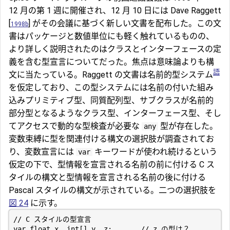
12 月の第 1 週に開催され、12 月 10 日には Dave Raggett
[
] がその会議に基づく新しい文書を配布した。この文
1998b
書はパッケージと数値単位にも軽く触れているものの、
より詳しく説明されたのはクラスとインターフェースの定
義を含む型宣言についてだった。焦点は意味論よりも構
語
文に当たっている。Raggett の文書は名前的型システム
を仮定しており、この型システムには名前の付いた組み
込みプリミティブ型、同質配列型、サブクラスが名前的
部分型となるようなクラス型、インターフェース型、そし
てアクセスで動的な型検査が必要な
型が存在した。
any
変数束縛に型を関連付ける構文の選択肢が調査されてお
り、変数宣言には
キーワードが使われ続けるという
var
仮定の下で、型情報を宣言される名前の前に付ける C ス
タイルの構文と型情報を宣言される名前の後に付ける
Pascal スタイルの構文が示されている。二つの選択肢を
図 24
に示す。
var
float
x
,
int
[]
y
,
z
;