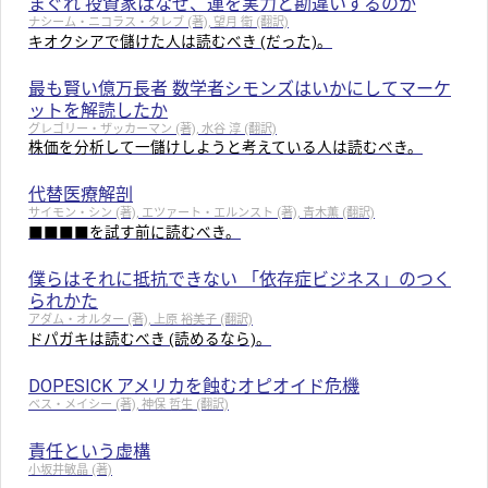
まぐれ 投資家はなぜ、運を実力と勘違いするのか
ナシーム・ニコラス・タレブ (著), 望月 衛 (翻訳)
キオクシアで儲けた人は読むべき (だった)。
最も賢い億万長者 数学者シモンズはいかにしてマーケ
ットを解読したか
グレゴリー・ザッカーマン (著), 水谷 淳 (翻訳)
株価を分析して一儲けしようと考えている人は読むべき。
代替医療解剖
サイモン・シン (著), エツァート・エルンスト (著), 青木薫 (翻訳)
■■■■を試す前に読むべき。
僕らはそれに抵抗できない 「依存症ビジネス」のつく
られかた
アダム・オルター (著), 上原 裕美子 (翻訳)
ドパガキは読むべき (読めるなら)。
DOPESICK アメリカを蝕むオピオイド危機
ベス・メイシー (著), 神保 哲生 (翻訳)
責任という虚構
小坂井敏晶 (著)