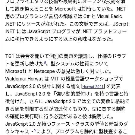
プロプライエタリな技術が最終的にオープンな技術を潰
して置き換えることを Microsoft は期待していた。.NET
用のプログラミング言語の領域では C# と Visual Basic
.NET にリソースが注がれた。この文脈で言えば、JScript
.NET には JavaScript プログラマが .NET プラットフォー
ムに移行できるようにする以上の意味はなかった。
TG1 は会合を開いて個別の問題を議論し、仕様のドラフ
8
トを更新し続けた
。型システムの性質について
Microsoft と Netscape の意見は激しく対立した。
Waldemar Horwat は MIT の軽量言語ワークショップで
JavaScript 2.0 の設計に関する論文 [
] を発表
Horwat 2001
し、JavaScript 2.0 を「強い動的型付け」を持つ言語と特
徴付けた。さらに JavaScript 2.0 では全ての変数に格納で
きる値を制限する型が関連付くものの、型に関する制約
の確認は実行時に行う必要があると彼は説明した。
JavaScript 2.0 が持つファーストクラスの型値と暗黙のダ
9
ウンキャスト
により、プログラムを静的に型検査するこ