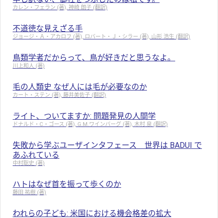
カレン・フェラン (著), 神崎 朗子 (翻訳)
不道徳な見えざる手
ジョージ・Ａ・アカロフ (著), ロバート・Ｊ・シラー (著), 山形 浩生 (翻訳)
鳥類学者だからって、鳥が好きだと思うなよ。
川上和人 (著)
毛の人類史 なぜ人には毛が必要なのか
カート・ステン (著), 藤井美佐子 (翻訳)
ライト、ついてますか: 問題発見の人間学
ドナルド・C・ゴース (著), G.M.ワインバーグ (著), 木村 泉 (翻訳)
失敗から学ぶユーザインタフェース 世界は BADUI で
あふれている
中村聡史 (著)
ハトはなぜ首を振って歩くのか
藤田 祐樹 (著)
われらの子ども: 米国における機会格差の拡大