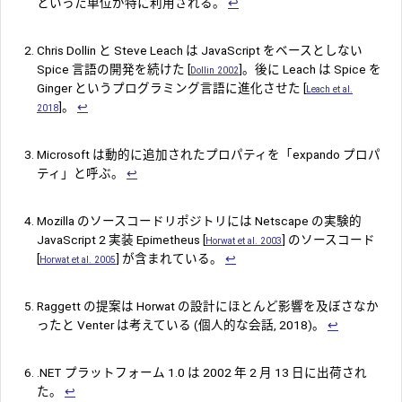
といった単位が特に利用される。
↩︎
Chris Dollin と Steve Leach は JavaScript をベースとしない
Spice 言語の開発を続けた [
]。後に Leach は Spice を
Dollin 2002
Ginger というプログラミング言語に進化させた [
Leach et al.
]。
↩︎
2018
Microsoft は動的に追加されたプロパティを「expando プロパ
ティ」と呼ぶ。
↩︎
Mozilla のソースコードリポジトリには Netscape の実験的
JavaScript 2 実装 Epimetheus [
] のソースコード
Horwat et al. 2003
[
] が含まれている。
↩︎
Horwat et al. 2005
Raggett の提案は Horwat の設計にほとんど影響を及ぼさなか
ったと Venter は考えている (個人的な会話, 2018)。
↩︎
.NET プラットフォーム 1.0 は 2002 年 2 月 13 日に出荷され
た。
↩︎