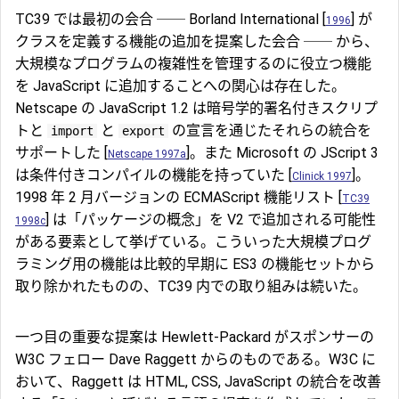
TC39 では最初の会合 ── Borland International [
] が
1996
クラスを定義する機能の追加を提案した会合 ── から、
大規模なプログラムの複雑性を管理するのに役立つ機能
を JavaScript に追加することへの関心は存在した。
Netscape の JavaScript 1.2 は暗号学的署名付きスクリプ
トと
と
の宣言を通じたそれらの統合を
import
export
サポートした [
]。また Microsoft の JScript 3
Netscape 1997a
は条件付きコンパイルの機能を持っていた [
]。
Clinick 1997
1998 年 2 月バージョンの ECMAScript 機能リスト [
TC39
] は「パッケージの概念」を V2 で追加される可能性
1998c
がある要素として挙げている。こういった大規模プログ
ラミング用の機能は比較的早期に ES3 の機能セットから
取り除かれたものの、TC39 内での取り組みは続いた。
一つ目の重要な提案は Hewlett-Packard がスポンサーの
W3C フェロー Dave Raggett からのものである。W3C に
おいて、Raggett は HTML, CSS, JavaScript の統合を改善