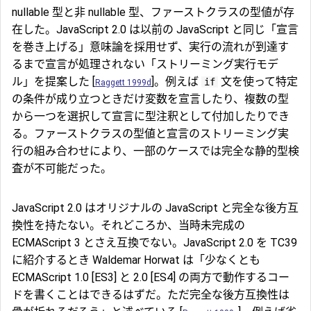
nullable 型と非 nullable 型、ファーストクラスの型値が存
在した。JavaScript 2.0 は以前の JavaScript と同じ「宣言
を巻き上げる」意味論を採用せず、実行の流れが到達す
るまで宣言が処理されない「ストリーミング実行モデ
ル」を提案した [
]。例えば
文を使って特定
if
Raggett 1999d
の条件が成り立つときだけ変数を宣言したり、複数の型
から一つを選択して宣言に型注釈として付加したりでき
る。ファーストクラスの型値と宣言のストリーミング実
行の組み合わせにより、一部のケースでは完全な静的型検
査が不可能だった。
JavaScript 2.0 はオリジナルの JavaScript と完全な後方互
換性を持たない。それどころか、当時未完成の
ECMAScript 3 とさえ互換でない。JavaScript 2.0 を TC39
に紹介するとき Waldemar Horwat は「少なくとも
ECMAScript 1.0 [ES3] と 2.0 [ES4] の両方で動作するコー
ドを書くことはできるはずだ。ただ完全な後方互換性は