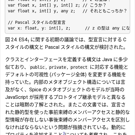
var
float
x
,
int
[]
y
,
int
[]
z
;
var
float
x
,
int
[]
y
,
any
z
;
var
x
:
float
,
y
:
int
[],
z
;
図 24. ES4
に関する初期の議論では、型宣言に対する C
1
スタイルの構文と Pascal スタイルの構文が検討された。
クラスとインターフェースを定義する構文は Java に多少
似ており、
,
,
に対応する機能と
public
private
protect
デフォルトの可視性 (パッケージ全体) を変更する機能を
持っていた。内部のメタオブジェクト構造については言
及がなく、Spice のメタオブジェクトのモデルが当時の
JavaScript が採用するプロトタイプ継承モデルと異なる
ことは暗黙の了解とされた。またこの文書では、宣言さ
れた静的型を使った事前束縛のメンバーアクセスと静的な
型情報が存在しない事後束縛のメンバーアクセスを区別し
なければならないという問題が指摘されている。動的に
3
プロパティを追加すること
についても考察され、これを