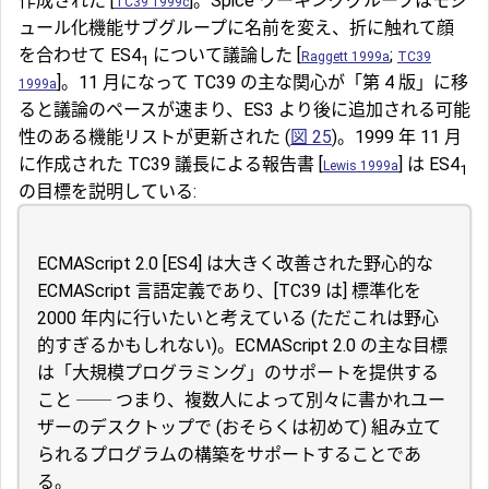
作成された [
]。Spice ワーキンググループはモジ
TC39 1999c
ュール化機能サブグループに名前を変え、折に触れて顔
を合わせて ES4
について議論した [
;
Raggett 1999a
TC39
1
]。11 月になって TC39 の主な関心が「第 4 版」に移
1999a
ると議論のペースが速まり、ES3 より後に追加される可能
性のある機能リストが更新された (
図 25
)。1999 年 11 月
に作成された TC39 議長による報告書 [
] は ES4
Lewis 1999a
1
の目標を説明している:
ECMAScript 2.0 [ES4] は大きく改善された野心的な
ECMAScript 言語定義であり、[TC39 は] 標準化を
2000 年内に行いたいと考えている (ただこれは野心
的すぎるかもしれない)。ECMAScript 2.0 の主な目標
は「大規模プログラミング」のサポートを提供する
こと ── つまり、複数人によって別々に書かれユー
ザーのデスクトップで (おそらくは初めて) 組み立て
られるプログラムの構築をサポートすることであ
る。