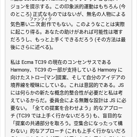
ジョンを提示する。この印象派的運動はもちろん (今
のところ) 正式なものではないが、無名の人物による
ファンフィク
気色悪い
二次創作
でもない。このようなことは実際
に起こり得る。あなたの助けがあれば可能性は増す
だろうし、もっと上手くできるだろう (その方法は最
後にさらに述べる)。
私は Ecma TC39 の現在のコンセンサスである
Harmony、TC39 の一部が支持している Harmony に
向けたストロー[マン]提案、そして自分のアイデアの
境界線を曖昧にしている。これは意図的である。JS
には何らかの新たな概念的整合性が必要だと私は考
えているからだ。委員会による無難な設計は JS に必
要ない。「全ての提案を合わせよう」的なアプロー
チ (TC39 では上手く行かないだろう) も、盲目的な
「提案の共通部分を取ろう。空集合になったって構
わない」的なアプローチ (これも上手く行かないだろ