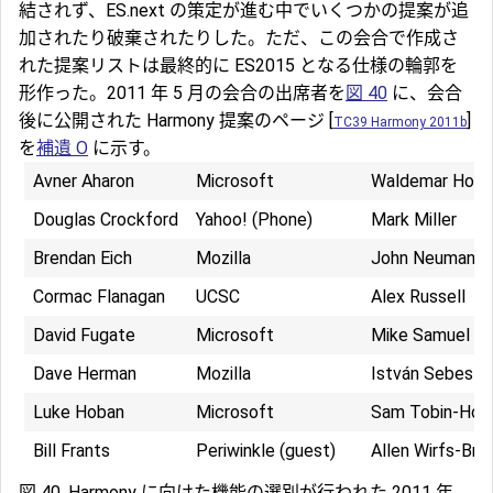
結されず、ES.next の策定が進む中でいくつかの提案が追
加されたり破棄されたりした。ただ、この会合で作成さ
れた提案リストは最終的に ES2015 となる仕様の輪郭を
形作った。2011 年 5 月の会合の出席者を
図 40
に、会合
後に公開された Harmony 提案のページ [
]
TC39 Harmony 2011b
を
補遺 O
に示す。
Avner Aharon
Microsoft
Waldemar Horw
Douglas Crockford
Yahoo! (Phone)
Mark Miller
Brendan Eich
Mozilla
John Neumann
Cormac Flanagan
UCSC
Alex Russell
David Fugate
Microsoft
Mike Samuel
Dave Herman
Mozilla
István Sebesty
Luke Hoban
Microsoft
Sam Tobin-Hoc
Bill Frants
Periwinkle (guest)
Allen Wirfs-Bro
図 40. Harmony に向けた機能の選別が行われた 2011 年