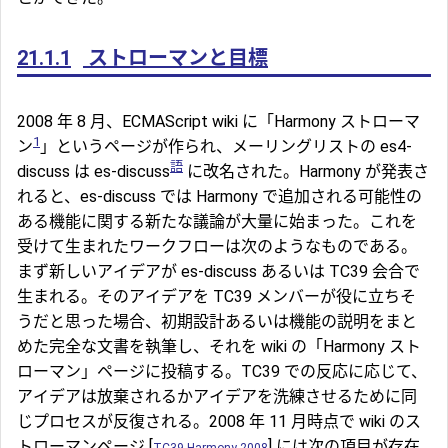
21.1.1
ストローマンと目標
2008 年 8 月、ECMAScript wiki に「Harmony ストローマ
1
ン
」というページが作られ、メーリングリストの es4-
語
discuss は es-discuss
に改名された。Harmony が発表さ
れると、es-discuss では Harmony で追加される可能性の
ある機能に関する新たな議論が大量に始まった。これを
受けて生まれたワークフローは次のようなものである。
まず新しいアイデアが es-discuss あるいは TC39 会合で
生まれる。そのアイデアを TC39 メンバーが役に立ちそ
うだと思った場合、初期設計あるいは機能の説明をまと
めた完全な文書を執筆し、それを wiki の「Harmony スト
ローマン」ページに投稿する。TC39 での反応に応じて、
アイデアは放棄されるかアイデアを洗練させるために同
じプロセスが反復される。2008 年 11 月時点で wiki のス
トローマンページ [
] には次の項目が存在
TC39 Harmony 2008