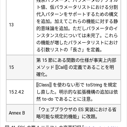
残余パラメータ、パラメータのデフォル
ト値、仮パラメータリストにおける分割
代入パターンをサポートするための構文
を追加。加えてこれらの機能に対する静
13
的意味論を追加。ただしパラメータのイ
ンスタンス化については未完了。これら
の機能が増したパラメータリストにおけ
る引数リストの「長さ」を定義。
第 15 節にある関数の仕様が事実上内部
15
メソッド [[Call]] の定義であることを明
確化。
[[Class]] を使わない形で toString を規定
15.2.4.2
し直した。明示的な拡張機構の追加は依
然 to-do であることに注意。
「ウェブブラウザの ES 実装における省
Annex B
略可能な規定的機能」に改題。