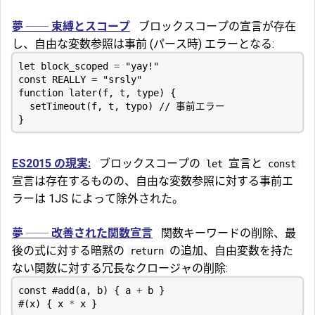
夢 ── 束縛とスコープ
ブロックスコープの宣言が存在
し、自由な変数参照は事前 (パース時) エラーとなる:
let
block_scoped
=
"yay!"
const
REALLY
=
"srsly"
function
later
(
f
,
t
,
type
)
{
setTimeout
(
f
,
t
,
typo
)
}
ES2015 の現実:
ブロックスコープの
宣言と
let
const
宣言は存在するものの、自由な変数参照に対する事前エ
ラーは 1JS によって除外された。
夢 ── 改善された関数宣言
関数キーワードの削除、最
後の式に対する暗黙の
の追加、自由変数を持た
return
ない関数に対する冗長なクロージャの削除:
const
#
add
(
a
,
b
)
{
a
+
b
}
#
(
x
)
{
x
*
x
}