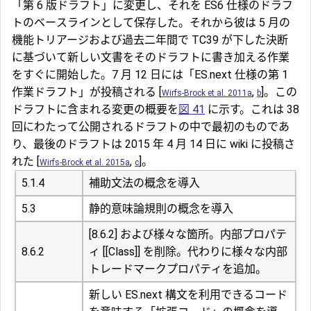
「第 6 版ドラフト」に変更し、それを ES6 仕様のドラフ
トのベースラインとして保存した。それから彼は 5 月の
機能トリアージおよび過去二年間で TC39 が下した決断
に基づいて新しい文書をそのドラフトに書き加える作業
をすぐに開始した。7 月 12 日には「ES.next 仕様の第 1
作業ドラフト」が投稿される [
,
]。この
Wirfs-Brock et al. 2011a
b
ドラフトに含まれる変更の概要を
図 41
に示す。これは 38
回にわたって公開されるドラフトの中で最初のものであ
り、最後のドラフトは 2015 年 4 月 14 日に wiki に投稿さ
れた [
,
]。
Wirfs-Brock et al. 2015a
c
5.1.4
補助文法の概念を導入
5.3
静的意味論規則の概念を導入
[8.6.2] および様々な箇所。内部プロパテ
8.6.2
ィ [[Class]] を削除。代わりに様々な内部
トレードマークプロパティを追加。
新しい ES.next 構文を利用できるコード