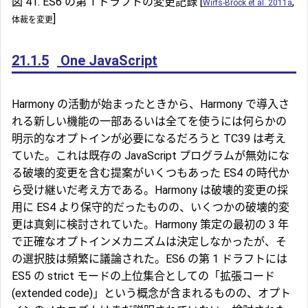
図 41. ES6 の第 1 ドラフトの変更記録 [
,
Wirfs-Brock et al. 2011a
]
体裁を変更
21.1.5
One JavaScript
Harmony の活動が始まったときから、Harmony で導入さ
れる新しい機能の一部あるいは全てを使うには何らかの
明示的なオプトインが必要になるだろうと TC39 は考え
ていた。これは既存の JavaScript プログラムが無効にな
る破壊的変更を含む提案がいくつもあった ES4 の時代か
ら受け継いだ考え方である。Harmony は破壊的変更の採
用に ES4 より保守的だったものの、いくつかの破壊的変
更は真剣に検討されていた。Harmony 策定の最初の 3 年
で正確なオプトインメカニズムは決定しなかったが、そ
の選択肢は頻繁に議論された。ES6 の第 1 ドラフトには
ES5 の strict モードの上位集合としての「拡張コード
(extended code)」という概念が含まれるものの、オプト