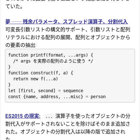
ていた。
夢 ── 残余パラメータ、スプレッド演算子、分割代入
可変長引数リストの構文的サポート、引数リストと配列
リテラルにおける配列の展開、配列とオブジェクトから
の要素の抽出:
function
printf
(
format
,
...
args
)
{
/* args を実際の配列のように使う */
}
function
construct
(
f
,
a
)
{
return
new
f
(...
a
)
}
let
[
first
,
second
]
=
sequence
const
{
name
,
address
,
...
misc
}
=
person
ES2015 の現実:
演算子を使ったオブジェクトの分
...
割代入がサポートされないことを除けばそのまま追加さ
れた。オブジェクトの分割代入は以降の版で追加され
た。