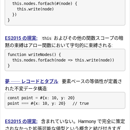
this
.
nodes
.
forEach
(
#
(
node
)
{
this
.
write
(
node
)
})
}
ES2015 の現実:
およびその他の関数スコープの暗
this
黙の束縛はアロー関数において字句的に束縛される:
function
writeNodes
()
{
this
.
nodes
.
forEach
(
node
=>
this
.
write
(
node
))
}
夢 ── レコードとタプル
要素ベースの等価性が定義さ
れた不変データ構造:
const
point
=
#
{
x
:
10
,
y
:
20
}
point
===
#
{
x
:
10
,
y
:
20
}
ES2015 の現実:
含まれていない。Harmony で完全に策定
されなかった拡張可能な値型という概念と結び付きすぎ