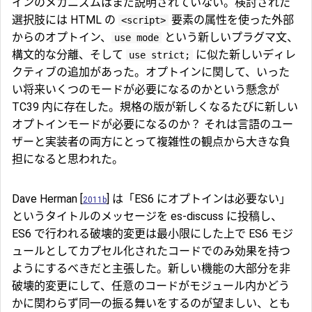
インのメカニズムはまだ説明されていない。検討された
選択肢には HTML の
要素の属性を使った外部
<script>
からのオプトイン、
という新しいプラグマ文、
use mode
構文的な分離、そして
に似た新しいディレ
use strict;
クティブの追加があった。オプトインに関して、いった
い将来いくつのモードが必要になるのかという懸念が
TC39 内に存在した。規格の版が新しくなるたびに新しい
オプトインモードが必要になるのか？ それは言語のユー
ザーと実装者の両方にとって複雑性の観点から大きな負
担になると思われた。
Dave Herman [
] は「ES6 にオプトインは必要ない」
2011b
というタイトルのメッセージを es-discuss に投稿し、
ES6 で行われる破壊的変更は最小限にした上で ES6 モジ
ュールとしてカプセル化されたコードでのみ効果を持つ
ようにするべきだと主張した。新しい機能の大部分を非
破壊的変更にして、任意のコードがモジュール内かどう
かに関わらず同一の振る舞いをするのが望ましい、とも