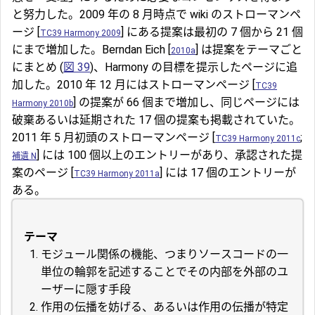
と努力した。2009 年の 8 月時点で wiki のストローマンペ
ージ [
] にある提案は最初の 7 個から 21 個
TC39 Harmony 2009
にまで増加した。Berndan Eich [
] は提案をテーマごと
2010a
にまとめ (
図 39
)、Harmony の目標を提示したページに追
加した。2010 年 12 月にはストローマンページ [
TC39
] の提案が 66 個まで増加し、同じページには
Harmony 2010b
破棄あるいは延期された 17 個の提案も掲載されていた。
2011 年 5 月初頭のストローマンページ [
;
TC39 Harmony 2011c
] には 100 個以上のエントリーがあり、承認された提
補遺 N
案のページ [
] には 17 個のエントリーが
TC39 Harmony 2011a
ある。
テーマ
モジュール関係の機能、つまりソースコードの一
単位の輪郭を記述することでその内部を外部のユ
ーザーに隠す手段
作用の伝播を妨げる、あるいは作用の伝播が特定