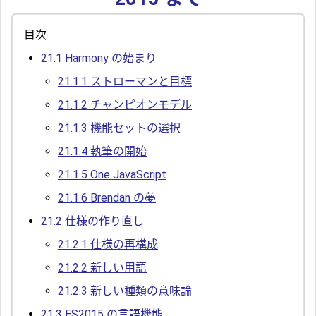
目次
21.1
Harmony の始まり
21.1.1
ストローマンと目標
21.1.2
チャンピオンモデル
21.1.3
機能セットの選択
21.1.4
執筆の開始
21.1.5
One JavaScript
21.1.6
Brendan の夢
21.2
仕様の作り直し
21.2.1
仕様の再構成
21.2.2
新しい用語
21.2.3
新しい種類の意味論
21.3
ES2015 の言語機能