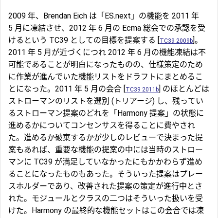
2009 年、Brendan Eich は「ES.next」の機能を 2011 年
5 月に凍結させ、2012 年 6 月の Ecma 総会での承認を受
けるという TC39 としての目標を提案する [
]。
TC39 2009b
2011 年 5 月が近づくにつれ 2012 年 6 月の機能凍結は不
可能であることが明白になったものの、仕様策定のため
に作業が進んでいた機能リストをドラフトにまとめるこ
とになった。2011 年 5 月の会合 [
] のほとんどは
TC39 2011b
ストローマンのリストを選別 (トリアージ) し、残ってい
るストローマン提案のどれを「Harmony 提案」の状態に
進めるかについてコンセンサスを得ることに費やされ
た。進めるか破棄するかが少しのレビューで決まった提
案もあれば、重要な機能の提案の中には当時のストロー
マンに TC39 が満足していなかったにもかかわらず進め
ることになったものもあった。そういった提案はプレー
スホルダーであり、改善された提案の策定が進行中とさ
れた。モジュールとクラスの二つはそういった扱いを受
けた。Harmony の最終的な機能セットはこの会合では凍