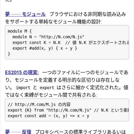
夢 ── モジュール
ブラウザにおける非同期な読み込み
をサポートする単純なモジュール機能の設計:
module
M
{
module
N
=
"http://N.com/N.js"
export
const
K
=
N
.
K
export
#
add
(
x
,
y
)
{
x
+
y
}
}
ES2015 の現実:
一つのファイルに一つのモジュールであ
り、モジュールを定義する明示的な区切りは存在しな
い。
と
はさらに細かく定式化された。値
import
export
ではなく束縛がモジュール間で共有される:
export
{
K
}
from
"http://N.com/N.js"
export
const
add
=
(
x
,
y
)
=>
x
+
y
夢 ── 反復
プロキシベースの標準ライブラリあるいは