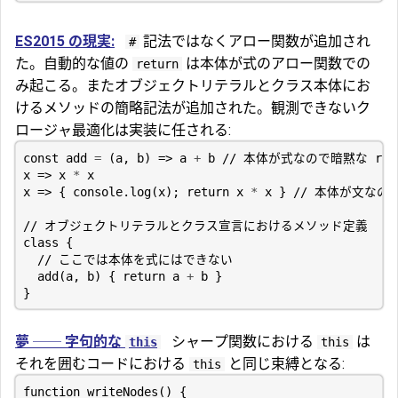
ES2015 の現実:
記法ではなくアロー関数が追加され
#
た。自動的な値の
は本体が式のアロー関数での
return
み起こる。またオブジェクトリテラルとクラス本体にお
けるメソッドの簡略記法が追加された。観測できないク
ロージャ最適化は実装に任される:
const
add
=
(
a
,
b
)
=>
a
+
b
x
=>
x
*
x
x
=>
{
console
.
log
(
x
);
return
x
*
x
}
class
{
add
(
a
,
b
)
{
return
a
+
b
}
}
夢 ── 字句的な
シャープ関数における
は
this
this
それを囲むコードにおける
と同じ束縛となる:
this
function
writeNodes
()
{