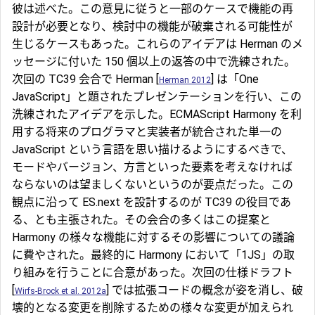
彼は述べた。この意見に従うと一部のケースで機能の再
設計が必要となり、検討中の機能が破棄される可能性が
生じるケースもあった。これらのアイデアは Herman のメ
ッセージに付いた 150 個以上の返答の中で洗練された。
次回の TC39 会合で Herman [
] は「One
Herman 2012
JavaScript」と題されたプレゼンテーションを行い、この
洗練されたアイデアを示した。ECMAScript Harmony を利
用する将来のプログラマと実装者が統合された単一の
JavaScript という言語を思い描けるようにするべきで、
モードやバージョン、方言といった要素を考えなければ
ならないのは望ましくないというのが要点だった。この
観点に沿って ES.next を設計するのが TC39 の役目であ
る、とも主張された。その会合の多くはこの提案と
Harmony の様々な機能に対するその影響についての議論
に費やされた。最終的に Harmony において「1JS」の取
り組みを行うことに合意があった。次回の仕様ドラフト
[
] では拡張コードの概念が姿を消し、破
Wirfs-Brock et al. 2012a
壊的となる変更を削除するための様々な変更が加えられ