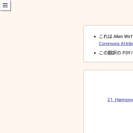
これは Allen Wirfs
Commons Attribut
この翻訳の PDF/
21. Harmon