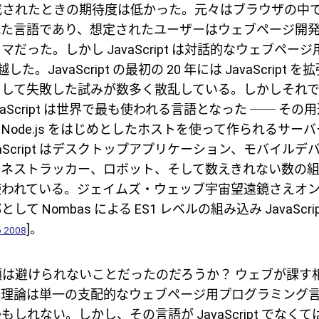
t が作成されたときの期待度は低かった。元々はブラウザの中で動
れた言語であり、想定されたユーザーはウェブページ開
だった。しかし JavaScript は対話的なウェブペー
越した。JavaScript の最初の 20 年には JavaScript
して失敗した試みが数多く散乱している。しかしそれでも
vaScript は世界で最も使われる言語となった ── そ
Node.js をはじめとしたホストを使って作られるサー
aScript はデスクトップアプリケーション、モバイル
トネストラッカー、ロボット、そして数えきれない数の
使われている。ジェイムズ・ウェッブ宇宙望遠鏡さえオ
て Nombas による ES1 レベルの組み込み JavaScr
]。
o 2008
t の台頭は避けられないことだったのだろうか？ ウェブが課
ム理論は単一の支配的なウェブページ用プログラミング
しれない。しかし、その言語が JavaScript でなく