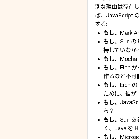
別な理由は存在
ば、JavaScr
する:
もし、
Mark
もし、
Sun 
持していなか
もし、
Moch
もし、
Eic
作るなど不可
もし、
Eic
ために、彼が 
もし、
Java
ら？
もし、
Sun 
く、Java 
もし、
Micro