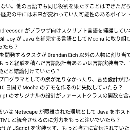
しない。他の言語でも同じ役割を果たすことはできただ
ipt の歴史の中には未来が変わっていた可能性のあるポイ
 Andreessen がブラウザ向けスクリプト言語を擁護し
の Bill Joy が Java を補完する言語として Mocha に
ったら？
a を開発するタスクが Brendan Eich 以外の人物に割
h がもっと経験を積んだ言語設計者あるいは言語実装者で、
能だと結論付けていたら？
h のプログラマとしての腕が足りなかったり、言語設計が
10 日間で Mocha のデモを作るのに失敗していたら？
Script のオリジナルの設計がファーストクラスの関数を
あるいは Netscape が隔離された環境として Java をホ
を HTML と統合させるのに労力をもっと注いでいたら？
soft が JScript を実装せず、もっと強力に宣伝されていた Vis