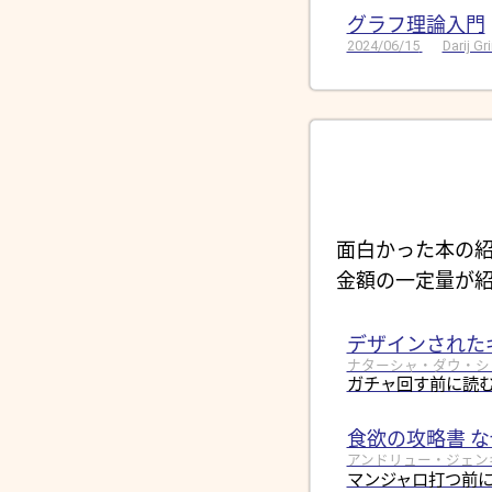
グラフ理論入門
2024/06/15
Darij G
面白かった本の紹
金額の一定量が紹
デザインされた
ナターシャ・ダウ・シュール
ガチャ回す前に読
食欲の攻略書 
アンドリュー・ジェンキン
マンジャロ打つ前