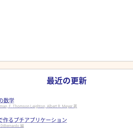
最近の更新
の数学
hman, F. Thomson Leighton, Albert R. Meyer 著
ドで作るプチアプリケーション
 DiBernardo 編