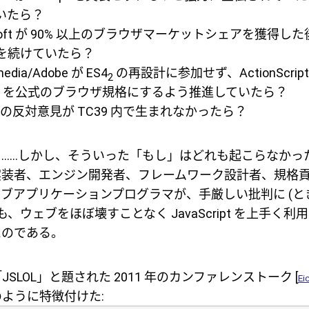
いたら？
osoft が 90% 以上のブラウザマーケットシェアを獲得
を続けていたら？
edia/Adobe が ES4
の再設計に参加せず、ActionScript
2
ript 3 を公式のブラウザ規格にするよう推進していたら？
の反対意見が TC39 内で生まれなかったら？
……しかし、そういった「もし」はどれも起こらなかっ
実装者、エンジン開発者、フレームワーク設計者、規格
ブアプリケーションプログラマが、手厳しい批判に (と
も、ウェブをほぼ壊すことなく JavaScript を上手く
たのである。
h は「JSLOL」と題された 2011 年のカンファレンストーク [
Ei
を次のように特徴付けた: