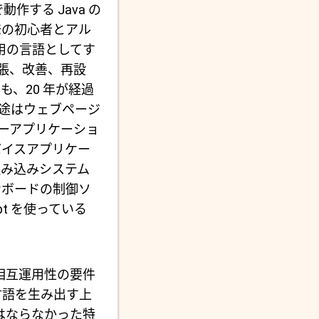
作する Java の
発の初心者とアル
ジ用の言語としてす
 を拡張、改善、再設
、20 年が経過
の用途はウェブページ
バーアプリケーショ
デバイスアプリケー
組み込みシステム
ンボードの制御ソ
ipt を使っている
す相互運用性の要件
言語を生み出す上
てはならなかった特