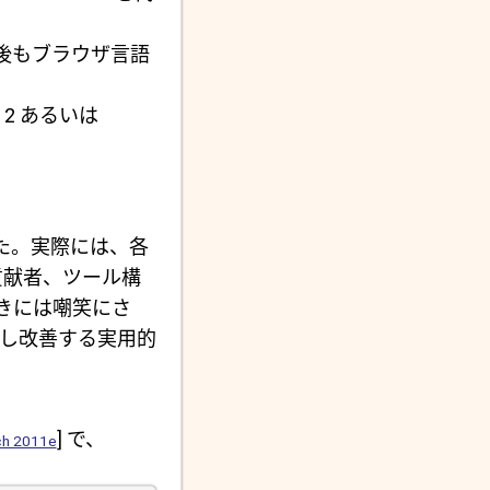
した後もブラウザ言語
 2 あるいは
た。実際には、各
貢献者、ツール構
きには嘲笑にさ
利用し改善する実用的
] で、
ch 2011e