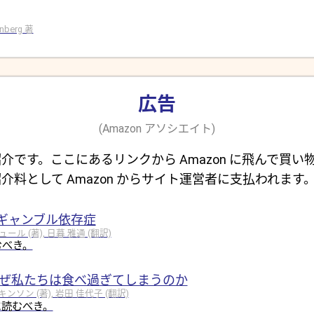
rinberg 著
広告
(Amazon アソシエイト)
介です。ここにあるリンクから Amazon に飛んで買い
介料として Amazon からサイト運営者に支払われます
ギャンブル依存症
 (著), 日暮 雅通 (翻訳)
むべき。
なぜ私たちは食べ過ぎてしまうのか
ソン (著), 岩田 佳代子 (翻訳)
に読むべき。