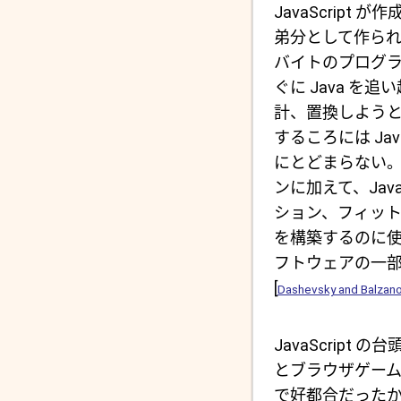
JavaScrip
弟分として作ら
バイトのプログラマ
ぐに Java を追い
計、置換しようと
するころには Ja
にとどまらない。
ンに加えて、Jav
ション、フィッ
を構築するのに
フトウェアの一部とし
[
Dashevsky and Balzan
JavaScrip
とブラウザゲー
で好都合だったかも