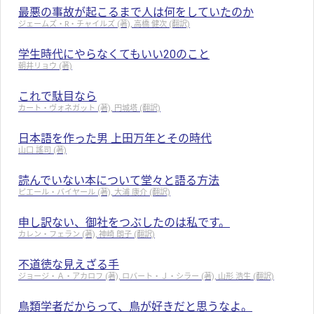
最悪の事故が起こるまで人は何をしていたのか
ジェームズ・R・チャイルズ (著), 高橋 健次 (翻訳)
学生時代にやらなくてもいい20のこと
朝井リョウ (著)
これで駄目なら
カート・ヴォネガット (著), 円城塔 (翻訳)
日本語を作った男 上田万年とその時代
山口 謠司 (著)
読んでいない本について堂々と語る方法
ピエール・バイヤール (著), 大浦 康介 (翻訳)
申し訳ない、御社をつぶしたのは私です。
カレン・フェラン (著), 神崎 朗子 (翻訳)
不道徳な見えざる手
ジョージ・Ａ・アカロフ (著), ロバート・Ｊ・シラー (著), 山形 浩生 (翻訳)
鳥類学者だからって、鳥が好きだと思うなよ。