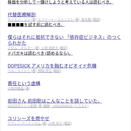
株価を分析して一儲けしようと考えている人は読むべき。
代替医療解剖
サイモン・シン (著), エツァート・エルンスト (著), 青木薫 (翻訳)
■■■■を試す前に読むべき。
僕らはそれに抵抗できない 「依存症ビジネス」のつく
られかた
アダム・オルター (著), 上原 裕美子 (翻訳)
ドパガキは読むべき (読めるなら)。
DOPESICK アメリカを蝕むオピオイド危機
ベス・メイシー (著), 神保 哲生 (翻訳)
責任という虚構
小坂井敏晶 (著)
岩田さん 岩田聡はこんなことを話していた。
ほぼ日刊イトイ新聞 (著, 編集), 100%ORANGE (イラスト)
ユリシーズを燃やせ
ケヴィン バーミンガム (著), 小林 玲子 (翻訳)