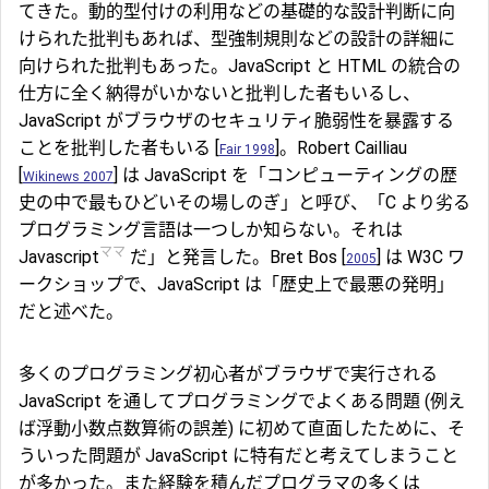
てきた。動的型付けの利用などの基礎的な設計判断に向
けられた批判もあれば、型強制規則などの設計の詳細に
向けられた批判もあった。JavaScript と HTML の統合の
仕方に全く納得がいかないと批判した者もいるし、
JavaScript がブラウザのセキュリティ脆弱性を暴露する
ことを批判した者もいる [
]。Robert Cailliau
Fair 1998
[
] は JavaScript を「コンピューティングの歴
Wikinews 2007
史の中で最もひどいその場しのぎ」と呼び、「C より劣る
プログラミング言語は一つしか知らない。それは
ママ
Javascript
だ」と発言した。Bret Bos [
] は W3C ワ
2005
ークショップで、JavaScript は「歴史上で最悪の発明」
だと述べた。
多くのプログラミング初心者がブラウザで実行される
JavaScript を通してプログラミングでよくある問題 (例え
ば浮動小数点数算術の誤差) に初めて直面したために、そ
ういった問題が JavaScript に特有だと考えてしまうこと
が多かった。また経験を積んだプログラマの多くは