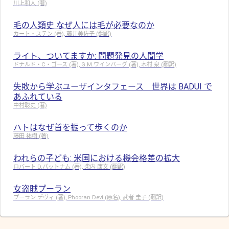
川上和人 (著)
毛の人類史 なぜ人には毛が必要なのか
カート・ステン (著), 藤井美佐子 (翻訳)
ライト、ついてますか: 問題発見の人間学
ドナルド・C・ゴース (著), G.M.ワインバーグ (著), 木村 泉 (翻訳)
失敗から学ぶユーザインタフェース 世界は BADUI で
あふれている
中村聡史 (著)
ハトはなぜ首を振って歩くのか
藤田 祐樹 (著)
われらの子ども: 米国における機会格差の拡大
ロバート D.パットナム (著), 柴内 康文 (翻訳)
女盗賊プーラン
プーラン デヴィ (著), Phooran Devi (原名), 武者 圭子 (翻訳)