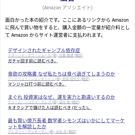
(Amazon アソシエイト)
面白かった本の紹介です。ここにあるリンクから Amazon
に飛んで買い物をすると、購入金額の一定量が紹介料とし
て Amazon からサイト運営者に支払われます。
デザインされたギャンブル依存症
ナターシャ・ダウ・シュール (著), 日暮 雅通 (翻訳)
ガチャ回す前に読むべき。
食欲の攻略書 なぜ私たちは食べ過ぎてしまうのか
アンドリュー・ジェンキンソン (著), 岩田 佳代子 (翻訳)
マンジャロ打つ前に読むべき。
まぐれ 投資家はなぜ、運を実力と勘違いするのか
ナシーム・ニコラス・タレブ (著), 望月 衛 (翻訳)
キオクシアで儲けた人は読むべき (だった)。
最も賢い億万長者 数学者シモンズはいかにしてマーケ
ットを解読したか
グレゴリー・ザッカーマン (著), 水谷 淳 (翻訳)