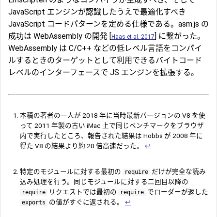
JavaScript エンジンが認識したうえで最適化すべき
JavaScript コードパターンを定める仕様である。asm.js の
成功は WebAssembly の開発 [
] に繋がった。
Haas et al. 2017
WebAssembly は C/C++ などの低レベル言語をコンパイ
ルするときのターゲットとして利用できるバイトコード
レベルのインターフェースで JS エンジンを拡張する。
本稿の著者の一人が 2018 年に当時最新バージョンの V8 を使
って 2011 年製の古い iMac 上で同じベンチマークをブラウザ
内で実行したところ、報告された結果は Hobbs が 2008 年に
得た V8 の結果より約 20 倍高速だった。
↩︎
特定のモジュールに対する最初の
だけが完全な読み
require
込み処理を行う。同じモジュールに対する二回目以降の
リクエストでは最初の
でローダーが返した
require
require
の値がすぐに返される。
↩︎
exports