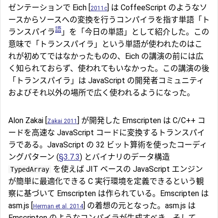
ゼンテーションで Eich [
] は CoffeeScript のようなソ
2011c
ースからソースへの変換を行うコンパイラを指す単語「ト
語
ランスパイラ
」を「今日の単語」として紹介した。この
意味で「トランスパイラ」という単語が使われたのはこ
れが初めてではなかったものの、Eich の講演の前には広
く知られておらず、使われてもいなかった。この講演の後
「トランスパイラ」は JavaScript の開発者コミュニティ
およびそれ以外の場所で広く使われるようになった。
Alon Zakai [
] が開発した Emscripten は C/C++ コ
Zakai 2011
ードを高速な JavaScript コードに変換するトランスパイ
ラである。JavaScript の 32 ビット算術を使ったコーディ
ングパターン (
§3.7.3
) とバイナリのデータ構造
を使えば JIT ベースの JavaScript エンジン
TypedArray
が簡単に最適化できる C 実行環境を定義できるという観
察に基づいて Emscripten は作られている。Emscripten は
asm.js [
] の着想の元となった。asm.js は
Herman et al. 2014
Emscripten のようなコンパイラが生成すべき、そして