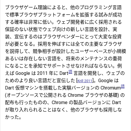
ブラウザゲーム理論によると、他のプログラミング言語
で標準ブラウザプラットフォームを拡張する試みが成功
する確率は非常に低い。ウェブ開発者に広く採用される
保証のない状態でウェブ向けの新しい言語を設計、実
装、宣伝するのはブラウザベンダーにとって大変な投資
が必要となる。採用を伸ばすには全ての主要なブラウザ
を説得して、競争相手が設計したユーザーベースが小規模
あるいは存在しない言語を、将来のメンテナンスの重荷
になることを承知でサポートさせなければならない。例
語
えば Google は 2011 年に Dart
言語を開発し、ウェブの
ためのより良い言語だと宣伝した [
]。Google は
Krill 2011
語
Dart 仮想マシンを搭載した実験バージョンの Chromium
(オープンソースで公開される Chrome ブラウザの基礎) の
配布も行ったものの、Chrome の製品バージョンに Dart
が取り入れられることはなく、他のブラウザも採用しな
かった。