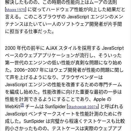
解決したものの、この時期の性能向上はムーアの法則
[
] に従ってハードウェア性能が向上した結果だと
Moore 1975
言える。このころブラウザの JavaScript エンジンのメン
テナンスはたいてい一人のソフトウェア開発者が片手間
に担当する仕事だった。
2000 年代の前半に AJAX スタイルを採用する JavaScript
ベースのウェブアプリケーションが流行し、そういった
第一世代のエンジンの低い性能が真剣な問題になり始め
た。2006–2007 年にはウェブ開発者が性能の問題に関し
て声を上げるようになり、ブラウザベンダーは
JavaScript エンジンの性能を改善するための専門チーム
を編成し始めた。性能改善に向けた重要な最初の一歩は
性能を計測できるようにすることであり、Apple の
語
WebKit
チームは SunSpider [
] と呼ばれる
Stachowiak 2007a
JavaScript ベンチマークスイートを性能計測のために作
成した。SunSpider は完璧から程遠くテストケースも比較
的小さかったものの、テストケースは実際のウェブアプ