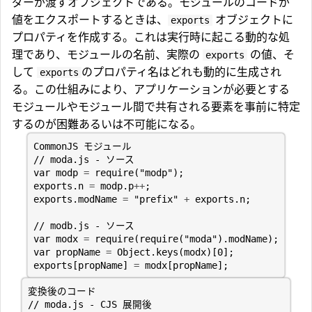
ダーが渡すオブジェクトである。モジュールのコードが
値をエクスポートするときは、
オブジェクトに
exports
プロパティを作成する。これは実行時に起こる動的な処
理であり、モジュールの名前、実際の
の値、そ
exports
して
のプロパティ名はどれも動的に生成され
exports
る。この仕組みにより、アプリケーションが必要とする
モジュールやモジュール間で共有される要素を事前に特定
するのが困難あるいは不可能になる。
CommonJS
モジュール
var
modp
=
require
(
"modp"
);
exports
.
n
=
modp
.
p
++
;
exports
.
modName
=
"prefix"
+
exports
.
n
;
var
modx
=
require
(
require
(
"moda"
).
modName
);
var
propName
=
Object
.
keys
(
modx
)[
0
];
exports
[
propName
]
=
modx
[
propName
];
変換後のコード