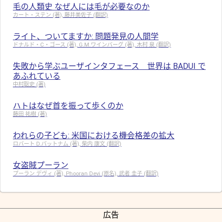
毛の人類史 なぜ人には毛が必要なのか
カート・ステン (著), 藤井美佐子 (翻訳)
ライト、ついてますか: 問題発見の人間学
ドナルド・C・ゴース (著), G.M.ワインバーグ (著), 木村 泉 (翻訳)
失敗から学ぶユーザインタフェース 世界は BADUI で
あふれている
中村聡史 (著)
ハトはなぜ首を振って歩くのか
藤田 祐樹 (著)
われらの子ども: 米国における機会格差の拡大
ロバート D.パットナム (著), 柴内 康文 (翻訳)
女盗賊プーラン
プーラン デヴィ (著), Phooran Devi (原名), 武者 圭子 (翻訳)
広告