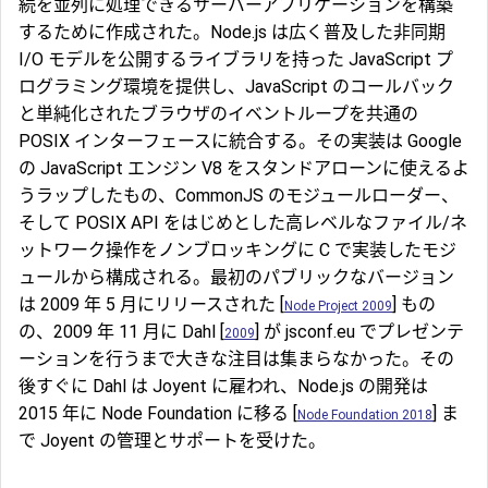
続を並列に処理できるサーバーアプリケーションを構築
するために作成された。Node.js は広く普及した非同期
I/O モデルを公開するライブラリを持った JavaScript プ
ログラミング環境を提供し、JavaScript のコールバック
と単純化されたブラウザのイベントループを共通の
POSIX インターフェースに統合する。その実装は Google
の JavaScript エンジン V8 をスタンドアローンに使えるよ
うラップしたもの、CommonJS のモジュールローダー、
そして POSIX API をはじめとした高レベルなファイル/ネ
ットワーク操作をノンブロッキングに C で実装したモジ
ュールから構成される。最初のパブリックなバージョン
は 2009 年 5 月にリリースされた [
] もの
Node Project 2009
の、2009 年 11 月に Dahl [
] が jsconf.eu でプレゼンテ
2009
ーションを行うまで大きな注目は集まらなかった。その
後すぐに Dahl は Joyent に雇われ、Node.js の開発は
2015 年に Node Foundation に移る [
] ま
Node Foundation 2018
で Joyent の管理とサポートを受けた。