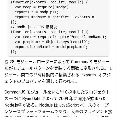
(
function
(
exports
,
require
,
module
)
{
var
modp
=
require
(
"modp"
);
exports
.
n
=
modp
.
p
++
;
exports
.
modName
=
"prefix"
+
exports
.
n
;
});
(
function
(
exports
,
require
,
module
)
{
var
modx
=
require
(
require
(
"moda"
).
modName
);
var
propName
=
Object
.
keys
(
modx
)[
0
];
exports
[
propName
]
=
modx
[
propName
];
});
図 28. モジュールローダーによって CommonJS モジュー
ルがモジュールパターンを実装する関数に変形される。モ
ジュール間での共有は動的に構築される
オブジ
exports
ェクトのプロパティを通して行われる。
CommonJS モジュールをいち早く採用したプロジェクト
の一つに Ryan Dahl によって 2009 年に開発が始まった
語
Node.js
がある。Node.js は JavaScript ベースのオープ
ンソースプラットフォームであり、大量のクライアント接