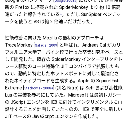
Google のベンチマーク [
] において V8 が当時最
Google 2008a
新の Firefox に搭載された SpiderMonkey より 約 10 倍高
1
速だったと報告されている
。ただし SunSpider ベンチマ
ークを使うと V8 は約 2 倍速いだけだった。
性能改善に向けた Mozilla の最初のアプローチは
TraceMonkey [
] と呼ばれ、Andreas Gal がカリ
Gal et al. 2009
フォルニア大学アーバイン校で行った卒業研究をベースと
して開発した。既存の SpiderMonkey インタープリタをト
レース駆動のコード特殊化 JIT コンパイラで拡張したも
ので、動的に特定したホットスポットに対して最適化さ
れたネイティブコードを生成する。Apple の SquirrelFish
Extreme [
] (別名 Nitro) は Self および高性能
Stachowiak 2008a
Lua の実装を参考にしていた。Microsoft は最初レガシー
の JScript エンジンを IE8 に向けてインクリメンタルに再
設計することを計画していたものの、IE9 で完全に新しい
JIT ベースの JavaScript エンジンを作成した。