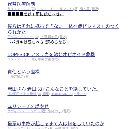
代替医療解剖
サイモン・シン (著), エツァート・エルンスト (著), 青木薫 (翻訳)
■■■■を試す前に読むべき。
僕らはそれに抵抗できない 「依存症ビジネス」のつく
られかた
アダム・オルター (著), 上原 裕美子 (翻訳)
ドパガキは読むべき (読めるなら)。
DOPESICK アメリカを蝕むオピオイド危機
ベス・メイシー (著), 神保 哲生 (翻訳)
責任という虚構
小坂井敏晶 (著)
岩田さん 岩田聡はこんなことを話していた。
ほぼ日刊イトイ新聞 (著, 編集), 100%ORANGE (イラスト)
ユリシーズを燃やせ
ケヴィン バーミンガム (著), 小林 玲子 (翻訳)
最悪の事故が起こるまで人は何をしていたのか
ジェームズ・R・チャイルズ (著), 高橋 健次 (翻訳)