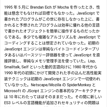
1995 年 5 月に Brendan Eich が Mocha を作ったとき、性
能は懸念でもなければ目標でもなかった。JavaScript で
書かれたプログラムがこの世に存在しなかった上に、書
かれると予想されたプログラムは効率に優れる他の言語
で書かれたオブジェクトを簡単に操作するものだったか
らである。多少でも複雑なアルゴリズムを JavaScript で
コーディングすることは想定されていなかった。初期の
JavaScript エンジンは単純なバイトコードインタープリ
タあるいはパースツリー評価器を使って JavaScript を直
接評価し、単純なメモリ管理手法を使っていた。Lisp,
Smalltalk, Self といった動的言語向けに 1980 年代から
1990 年代の初頭にかけて開発された手の込んだ高性能実
装テクニックは初期の JavaScript エンジンで一切使われ
ていなかった。Netscape/Mozilla の SpiderMonkey と
Microsoft の JScript エンジンの基本的なアーキテクチャ
は 10 年にわたってほぼそのままだった。その間に新しい
ES3 レベルの言語機能が追加されセキュリティの問題は