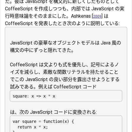
た。彼は JavaScript を構文的に新しくしたものとして
CoffeeScript を作成しつつも、内部では JavaScript の実
行時意味論をそのままにした。Ashkenas [
] は
2009
CoffeeScript を発表したとき次のように説明している:
JavaScript の豪華なオブジェクトモデルは Java 風の
構文の中にずっと隠れてきた。
CoffeeScript は文よりも式を優先し、記号によるノ
イズを減らし、素敵な関数リテラルを持たせること
でこの JavaScript の良い部分を露出させようとする
試みである。例えば CoffeeScript コード
square
:
x
=>
x
*
x
は、次の JavaScript コードに変換される:
var
square
=
function
(
x
)
{
return
x
*
x
;