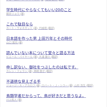
学生時代にやらなくてもいい20のこと
朝井リョウ (著)
これで駄目なら
カート・ヴォネガット (著), 円城塔 (翻訳)
日本語を作った男 上田万年とその時代
山口 謠司 (著)
読んでいない本について堂々と語る方法
ピエール・バイヤール (著), 大浦 康介 (翻訳)
申し訳ない、御社をつぶしたのは私です。
カレン・フェラン (著), 神崎 朗子 (翻訳)
不道徳な見えざる手
ジョージ・Ａ・アカロフ (著), ロバート・Ｊ・シラー (著), 山形 浩生 (翻訳)
鳥類学者だからって、鳥が好きだと思うなよ。
川上和人 (著)