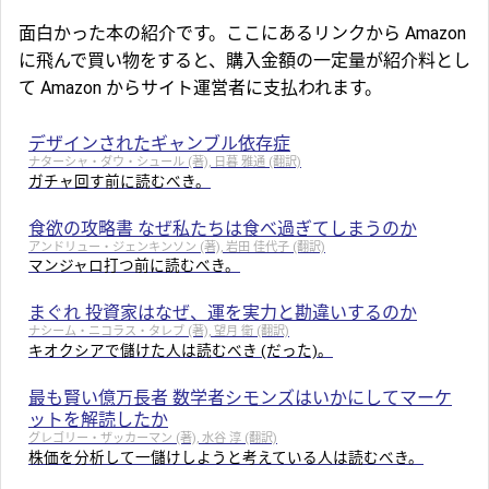
面白かった本の紹介です。ここにあるリンクから Amazon
に飛んで買い物をすると、購入金額の一定量が紹介料とし
て Amazon からサイト運営者に支払われます。
デザインされたギャンブル依存症
ナターシャ・ダウ・シュール (著), 日暮 雅通 (翻訳)
ガチャ回す前に読むべき。
食欲の攻略書 なぜ私たちは食べ過ぎてしまうのか
アンドリュー・ジェンキンソン (著), 岩田 佳代子 (翻訳)
マンジャロ打つ前に読むべき。
まぐれ 投資家はなぜ、運を実力と勘違いするのか
ナシーム・ニコラス・タレブ (著), 望月 衛 (翻訳)
キオクシアで儲けた人は読むべき (だった)。
最も賢い億万長者 数学者シモンズはいかにしてマーケ
ットを解読したか
グレゴリー・ザッカーマン (著), 水谷 淳 (翻訳)
株価を分析して一儲けしようと考えている人は読むべき。