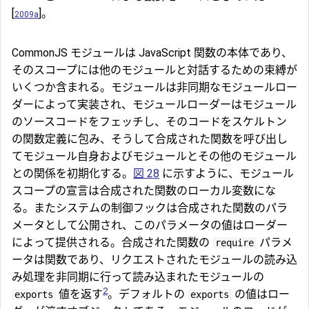
[
]。
2009a
CommonJS モジュールは JavaScript 関数の本体であり、
そのスコープには他のモジュールと対話するための束縛が
いくつか含まれる。モジュールは非同期なモジュールロー
ダーによって実装され、モジュールローダーはモジュール
のソースコードをフェッチし、そのコードをスケルトン
の関数定義に包み、そうして合成された関数を呼び出し
てモジュール自身およびモジュールとその他のモジュール
との関係を初期化する。
図 28
に示すように、モジュール
スコープの宣言は合成された関数のローカル変数にな
る。またシステムの制御フックは合成された関数のパラ
メータとして公開され、このパラメータの値はローダー
によって提供される。合成された関数の
パラメ
require
ータは関数であり、リクエストされたモジュールの読み込
み処理を非同期に行って読み込まれたモジュールの
2
値を返す
。デフォルトの
の値はロー
exports
exports