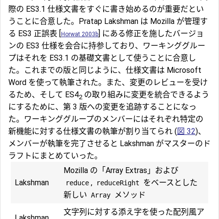
際の ES3.1 仕様文書をすぐに書き始めるのが重要だとい
うことに合意した。Pratap Lakshman は Mozilla が管理す
る ES3 正誤表 [
] にある修正を施したバージョ
Horwat 2003b
ンの ES3 仕様を会合に持参しており、ワーキンググルー
プはそれを ES3.1 の基礎文書として使うことに合意し
た。これまでの版と同じように、仕様文書は Microsoft
Word を使って執筆された。また、変更のレビューを受け
るため、そして ES4
の取り組みに変更を統合できるよう
2
にするために、第 3 版への変更を追跡することになっ
た。ワーキンググループのメンバーにはそれぞれ特定の
新機能に対する仕様文書の執筆が割り当てられ (
図 32
)、
メンバーが執筆を完了させると Lakshman がマスターのド
ラフトにまとめていった。
Mozilla の「Array Extras」および
Lakshman
,
をベースとした
reduce
reduceRight
新しい
メソッド
Array
文字列に対する添え字を使った配列風ア
Lakshman