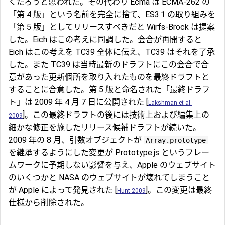
くだろうと思われた。その代わり Ecma は ECMA-262 の
「第 4 版」という名前を完全に捨て、ES3.1 の取り組みを
「第 5 版」としてリリースすべきだと Wirfs-Brock は提案
した。Eich はこの考えに同調した。会合が再開すると
Eich はこの考えを TC39 全体に伝え、TC39 はそれを了承
した。また TC39 は当時最新のドラフトにこの会合で合
意があった更新個所を取り入れたものを最終ドラフトと
することに合意した。第 5 版と命名された「最終ドラフ
ト」は 2009 年 4 月 7 日に公開された [
Lakshman et al.
]。この最終ドラフトの後には技術上および編集上の
2009
細かな修正を施したリリース候補ドラフトが続いた。
2009 年の 8 月、引数オブジェクトが
Array.prototype
を継承するようにした変更が Prototype.js というフレー
ムワークに予期しない影響を与え、Apple のウェブサイト
のいくつかと NASA のウェブサイトが壊れてしまうこと
が Apple によって発見された [
]。この変更は最終
Hunt 2009
仕様から削除された。