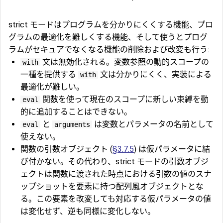
strict モードはプログラムを分かりにくくする機能、プロ
グラムの最適化を難しくする機能、そして使うとプログ
ラムがセキュアでなくなる機能の削除および改変も行う:
文は無効化される。変数参照の動的スコープの
with
一種を提供する
文は分かりにくく、実装による
with
最適化が難しい。
関数を使って現在のスコープに新しい束縛を動
eval
的に追加することはできない。
と
は変数とパラメータの名前として
eval
arguments
使えない。
関数の引数オブジェクト (
§3.7.5
) は仮パラメータに結
び付かない。その代わり、strict モードの引数オブジ
ェクトは関数に渡された時点における引数の値のスナ
ップショットを要素に持つ配列風オブジェクトとな
る。この要素を改変しても対応する仮パラメータの値
は変化せず、逆も同様に変化しない。