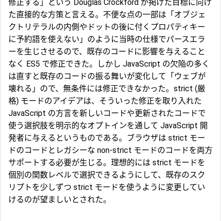
修正する」という Douglas Crockford が掲げた目標に向け
た直接的な方策と言える。不便な点の一部は「オブジェ
クトリテラルの内側やドットの後に付くプロパティキー
に予約語を使えない」のように当時の仕様でパースエラ
ーを生じさせるので、既存のコードに影響を与えること
なく ES5 で修正できた。しかし JavaScript の欠陥の多く
は直すと既存のコードの振る舞いが変化して「ウェブが
壊れる」ので、無条件には修正できなかった。strict (厳
格) モードのアイデアは、そういった修正を取り入れた
JavaScript の方言を新しいコードや更新されたコードで
使う選択肢を明示的なオプトインを通して JavaScript 開
発者に与えるというものである。ブラウザは strict モー
ドのコードとレガシーな non-strict モードのコードを両方
サポートする必要が生じる。理想的には strict モードを
個別の関数レベルで選択できるようにして、既存のスク
リプトを少しずつ strict モードを使うように変更してい
けるのが望ましいとされた。