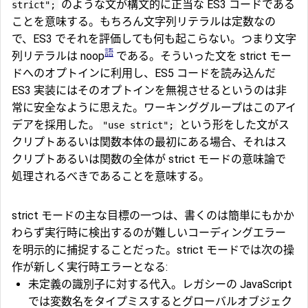
のような文が構文的に正当な ES3 コードである
strict";
ことを意味する。もちろん文字列リテラルは定数なの
で、ES3 でそれを評価しても何も起こらない。つまり文字
語
列リテラルは noop
である。そういった文を strict モー
ドへのオプトインに利用し、ES5 コードを読み込んだ
ES3 実装にはそのオプトインを無視させるというのは非
常に安全なように思えた。ワーキンググループはこのアイ
デアを採用した。
という形をした文がス
"use strict";
クリプトあるいは関数本体の最初にある場合、それはス
クリプトあるいは関数の全体が strict モードの意味論で
処理されるべきであることを意味する。
strict モードの主な目標の一つは、書くのは簡単にもかか
わらず実行時に検出するのが難しいコーディングエラー
を明示的に捕捉することだった。strict モードでは次の操
作が新しく実行時エラーとなる:
未定義の識別子に対する代入。レガシーの JavaScript
では変数名をタイプミスするとグローバルオブジェク