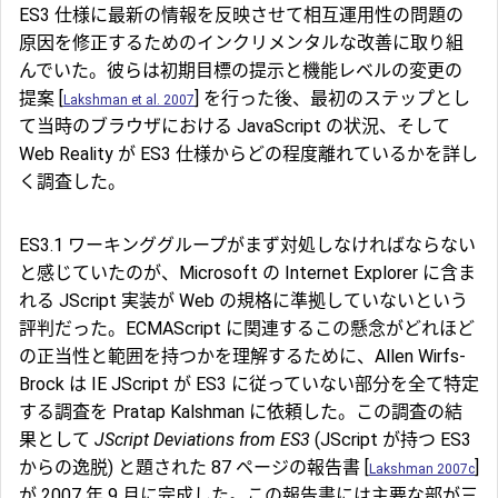
ES3 仕様に最新の情報を反映させて相互運用性の問題の
原因を修正するためのインクリメンタルな改善に取り組
んでいた。彼らは初期目標の提示と機能レベルの変更の
提案 [
] を行った後、最初のステップとし
Lakshman et al. 2007
て当時のブラウザにおける JavaScript の状況、そして
Web Reality が ES3 仕様からどの程度離れているかを詳し
く調査した。
ES3.1 ワーキンググループがまず対処しなければならない
と感じていたのが、Microsoft の Internet Explorer に含ま
れる JScript 実装が Web の規格に準拠していないという
評判だった。ECMAScript に関連するこの懸念がどれほど
の正当性と範囲を持つかを理解するために、Allen Wirfs-
Brock は IE JScript が ES3 に従っていない部分を全て特定
する調査を Pratap Kalshman に依頼した。この調査の結
果として
JScript Deviations from ES3
(JScript が持つ ES3
からの逸脱) と題された 87 ページの報告書 [
]
Lakshman 2007c
が 2007 年 9 月に完成した。この報告書には主要な部が三