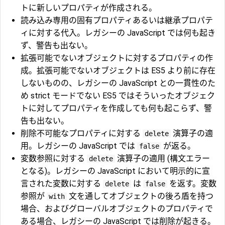
トに新しいプロパティが作成される。
読み込み専用の固有プロパティあるいは継承プロパテ
ィに対する代入。レガシーの JavaScript では何も起き
ず、警告も出ない。
拡張可能でないオブジェクトに対するプロパティの作
成。拡張可能でないオブジェクトは ES5 より前に存在
しないものの、レガシーの JavaScript との一貫性のた
め strict モードでない ES5 ではそういったオブジェク
トに対してプロパティを作成しても何も起こらず、警
告も出ない。
削除不可能なプロパティに対する
演算子の適
delete
用。レガシーの JavaScript では
が返る。
false
変数参照に対する
演算子の適用 (構文エラー
delete
となる)。レガシーの JavaScript において明示的に宣
言された変数に対する
は
を返す。変数
delete
false
参照が
文を通してオブジェクトの後ろ盾を持つ
with
場合、およびグローバルオブジェクトのプロパティで
ある場合、レガシーの JavaScript では削除が起きる。