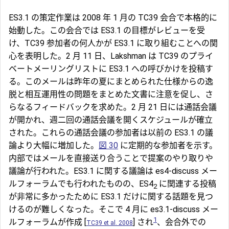
ES3.1 の策定作業は 2008 年 1 月の TC39 会合で本格的に
始動した。この会合では ES3.1 の目標がレビューを受
け、TC39 参加者の何人かが ES3.1 に取り組むことへの関
心を表明した。2 月 11 日、Lakshman は TC39 のプライ
ベートメーリングリストに ES3.1 への呼びかけを投稿す
る。このメールは昨年の夏にまとめられた仕様からの逸
脱と相互運用性の問題をまとめた文書に注意を促し、さ
らなるフィードバックを求めた。2 月 21 日には通話会議
が開かれ、週二回の通話会議を開くスケジュールが確立
された。これらの通話会議の参加者は以前の ES3.1 の議
論より大幅に増加した。
図 30
に定期的な参加者を示す。
内部ではメールを直接送り合うことで提案のやり取りや
議論が行われた。ES3.1 に関する議論は es4-discuss メー
ルフォーラムでも行われたものの、ES4
に関連する投稿
2
が非常に多かったために ES3.1 だけに関する話題を見つ
けるのが難しくなった。そこで 4 月に es3.1-discuss メー
1
ルフォーラムが作成 [
] され
、会合外での
TC39 et al. 2008