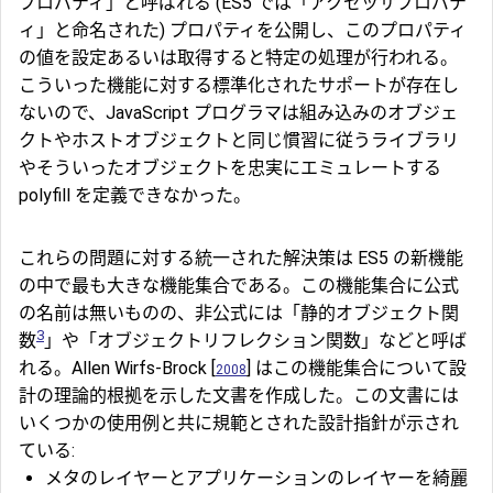
プロパティ」と呼ばれる (ES5 では「アクセッサプロパテ
ィ」と命名された) プロパティを公開し、このプロパティ
の値を設定あるいは取得すると特定の処理が行われる。
こういった機能に対する標準化されたサポートが存在し
ないので、JavaScript プログラマは組み込みのオブジェ
クトやホストオブジェクトと同じ慣習に従うライブラリ
やそういったオブジェクトを忠実にエミュレートする
polyfill を定義できなかった。
これらの問題に対する統一された解決策は ES5 の新機能
の中で最も大きな機能集合である。この機能集合に公式
の名前は無いものの、非公式には「静的オブジェクト関
3
数
」や「オブジェクトリフレクション関数」などと呼ば
れる。Allen Wirfs-Brock [
] はこの機能集合について設
2008
計の理論的根拠を示した文書を作成した。この文書には
いくつかの使用例と共に規範とされた設計指針が示され
ている:
メタのレイヤーとアプリケーションのレイヤーを綺麗