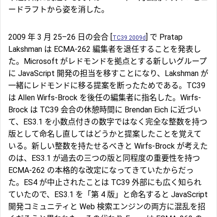
ードラフトから姿を消した。
2009 年 3 月 25–26 日の会合 [
] で Pratap
TC39 2009d
Lakshman は ECMA-262 編集者を退任することを発表し
た。Microsoft がレドモンドを拠点とする新しいグループ
に JavaScript 開発の担当を移すことになり、Lakshman が
一緒にレドモンドに移る提案を断ったためである。TC39
は Allen Wirfs-Brock を後任の編集者に指名した。Wirfs-
Brock は TC39 会合の休憩時間に Brendan Eich に近づい
て、ES3.1 を小数点付きの数字ではなく完全な整数を持つ
版として命名し直してはどうかと提案したことを覚えて
いる。新しい整数を持たせるべきと Wirfs-Brock が考えた
のは、ES3.1 が過去の三つの版と同程度の重要性を持つ
ECMA-262 の本格的な改定になってきていたからだっ
た。ES4 が中止されたことは TC39 外部にも広く知られ
ていたので、ES3.1 を「第 4 版」と命名すると JavaScript
開発コミュニティと Web 検索エンジンの両方に混乱を招