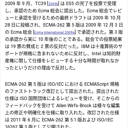
2009 年 9 月、TC39 [
] は ES5 の完了を投票で受理
2009b
し、承認のため Ecma 総会に提出した。Ecma 総会でレビ
ューと承認を受けるための最終ドラフトは 2009 年 10 月
28 日に投稿され、ECMA-262 第 5 版は 2009 年 12 月 3 日
の Ecma 総会 [
] で承認された。第 3 版
Ecma International 2009a
の承認から実に 10 年後のことである。総会での投票結果
は 19 票の賛成と 2 票の反対だった。IBM は十進算術のサ
ポートが規格に含まれないために反対し、Intel は知的財
産権に関して仕様をレビューする十分な時間が取れなか
ったというだけの理由で反対した。
ECMA-262 第 5 版は ISO/IEC における ECMAScript 規格
のファストトラック改訂として提出された。提出された
仕様は ISO 国際団体によるレビューを受け、そこからの
フィードバックを受けて Allen Wirfs-Brock は様々な編集
上の修正や明確化を仕様に取り入れた。改訂された仕様
は 2011 年 6 月に ECMA-262 第 5.1 版および ISO/IEC
16262 第 3 版として公開された。