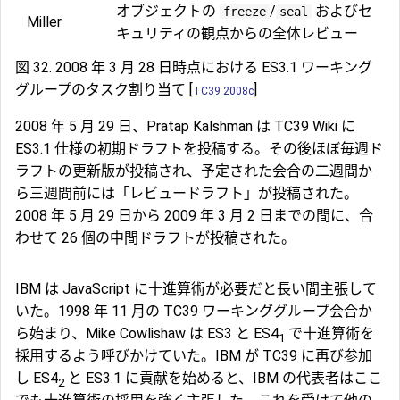
オブジェクトの
/
およびセ
freeze
seal
Miller
キュリティの観点からの全体レビュー
図 32. 2008 年 3 月 28 日時点における ES3.1 ワーキング
グループのタスク割り当て [
]
TC39 2008c
2008 年 5 月 29 日、Pratap Kalshman は TC39 Wiki に
ES3.1 仕様の初期ドラフトを投稿する。その後ほぼ毎週ド
ラフトの更新版が投稿され、予定された会合の二週間か
ら三週間前には「レビュードラフト」が投稿された。
2008 年 5 月 29 日から 2009 年 3 月 2 日までの間に、合
わせて 26 個の中間ドラフトが投稿された。
IBM は JavaScript に十進算術が必要だと長い間主張して
いた。1998 年 11 月の TC39 ワーキンググループ会合か
ら始まり、Mike Cowlishaw は ES3 と ES4
で十進算術を
1
採用するよう呼びかけていた。IBM が TC39 に再び参加
し ES4
と ES3.1 に貢献を始めると、IBM の代表者はここ
2