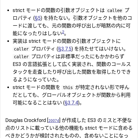
strict モードの関数の引数オブジェクトは
プ
callee
ロパティ (
§5
) を持たない。引数オブジェクトを他のコ
ードに渡しても、元の関数の呼び出しが暗黙の内に可
2
能になったりはしない
。
実装は strict モードの関数の引数オブジェクトに
プロパティ (
§3.7.5
) を持たせてはいけない。
caller
プロパティは非標準だったにもかかわらず
caller
ES3 の言語拡張として広く実装され、関数のコールス
タックを走査したり呼び出した関数を取得したりでき
るようになっていた。
strict モードの関数を
が特定されない形で呼ん
this
だとしても、グローバルオブジェクトが関数から利用
可能になることはない (
§3.7.4
)。
Douglas Crockford [
] が作成した ES3 のミスと不便な
2007d
点のリストに載っている他の機能も strict モードに含める
べきかどうかが検討されたものの、含めないことになっ