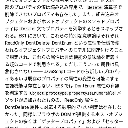
されたオブジェクトからは利用できなかった。例えば一
部のプロパティの値は読み込み専用で、
演算子で
delete
削除できないプロパティも存在した。また、組み込みオ
ブジェクトおよびホストオブジェクトのメソッドプロパ
ティは
文でプロパティを列挙するときスキップさ
for-in
れる。ES1 において、これらの特別な意味論はそれぞれ
ReadOnly, DontDelete, DontEnum という属性を仕様で使
われるオブジェクトプロパティのモデルに関連付けること
で規定され、これらの属性は言語機能の意味論を定義す
る疑似コードで利用される。ただしこういった属性は具
象化されない ── JavaScript コードから新しいプロパテ
ィあるいは既存のプロパティの属性の変更を可能にする
言語機能は存在しない。ES3 では DontEnum 属性の有無
を判定する
メ
Object.prototype.propertyIsEnumerable
ソッドが追加されたものの、ReadOnly 属性と
DontDelete 属性に対応する破壊的でない判定は存在しな
かった。同様にブラウザの DOM が提供するホストオブジ
ェクトの多くは「ゲッタープロパティ」および「セッター