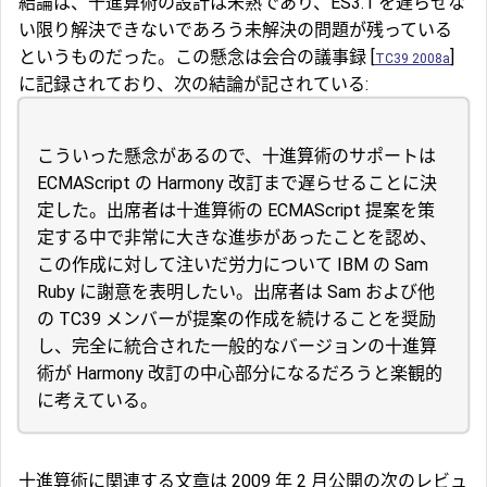
結論は、十進算術の設計は未熟であり、ES3.1 を遅らせな
い限り解決できないであろう未解決の問題が残っている
というものだった。この懸念は会合の議事録 [
]
TC39 2008a
に記録されており、次の結論が記されている:
こういった懸念があるので、十進算術のサポートは
ECMAScript の Harmony 改訂まで遅らせることに決
定した。出席者は十進算術の ECMAScript 提案を策
定する中で非常に大きな進歩があったことを認め、
この作成に対して注いだ労力について IBM の Sam
Ruby に謝意を表明したい。出席者は Sam および他
の TC39 メンバーが提案の作成を続けることを奨励
し、完全に統合された一般的なバージョンの十進算
術が Harmony 改訂の中心部分になるだろうと楽観的
に考えている。
十進算術に関連する文章は 2009 年 2 月公開の次のレビュ