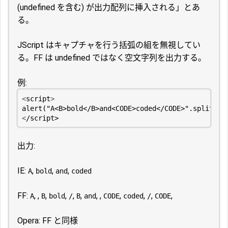
(undefined を含む) が出力配列に挿入される」とあ
る。
JScript はキャプチャを行う括弧の組を無視してい
る。FF は undefined ではなく空文字列を出力する。
例:
<
script
>
alert
(
"A<B>bold</B>and<CODE>coded</CODE>"
.
split
(
/<
<
/script>
出力:
IE:
,
,
,
A
bold
and
coded
FF:
, ,
,
,
,
,
, ,
,
,
,
,
A
B
bold
/
B
and
CODE
coded
/
CODE
Opera: FF と同様