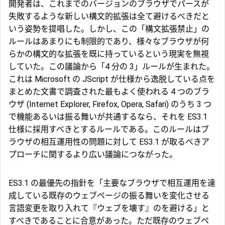
開発者は、これまでのバージョンのブラウザでパースが
失敗するような新しい構文的拡張は全て避けるべきだと
いう姿勢を提唱した。しかし、この「構文拡張禁止」の
ルールはあまりにも制限的であり、様々なブラウザが何
らかの構文的な拡張を既に持っているという現実を無視
していた。この議論から「4 分の 3」ルールが生まれた。
これは Microsoft の JScript が仕様から逸脱している点を
まとめた文書で調査された最もよく使われる 4 つのブラ
ウザ (Internet Explorer, Firefox, Opera, Safari) のうち 3 つ
で機能あるいは振る舞いが共通するなら、それを ES3.1
仕様に採用すべきとするルールである。このルールはブ
ラウザの相互運用性の問題に対して ES3.1 が取るべきア
プローチに関するより広い議論につながった。
ES3.1 の最優先の指針を「主要なブラウザで相互運用を達
成している既存のウェブページの振る舞いを変化させる
言語変更を取り入れて『ウェブを壊す』のを避ける」と
すべきであることに合意があった。ただ既存のウェブペ