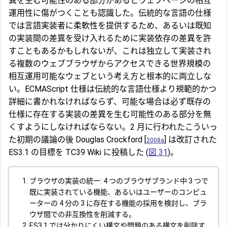
異を生む可能性のある部分があるとウェブページの相互
運用性に傷がつくことも認識した。伝統的な言語の仕様
では言語実装者に柔軟性を提供するため、あるいは既知
の実装間の差異を受け入れるために実装依存の差異を許
すこともあるかもしれないが、これは独立して実装され
る複数のウェブブラウザからアクセスできる世界規模の
相互運用可能なウェブという考え方と根本的に両立しな
い。ECMAScript 仕様は伝統的な言語仕様より規範的かつ
詳細に書かれなければならず、可能な場合は必ず既存の
仕様に存在する実装の差異を生む可能性のある部分を無
くすようにしなければならない。2 月に行われたこういっ
た初期の議論の後 Douglas Crockford [
] は改訂された
2008a
ES3.1 の目標を TC39 Wiki に投稿した (
図 31
)。
ブラウザの実装の統一: 4 つのブラウザブランド中 3 つで
既に実装されている機能、あるいはユーザーのコンピュ
ーターの 4 分の 3 に存在する機能の採用を検討し、ブラ
ウザ間での非互換性を削減する。
ES3.1 では分かりにくい構文や問題のある構文を削除す