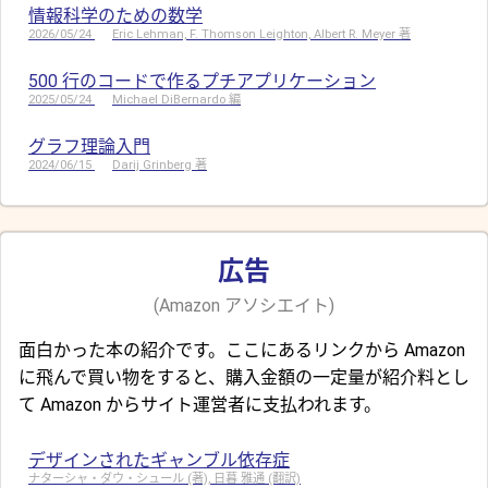
情報科学のための数学
2026/05/24
Eric Lehman, F. Thomson Leighton, Albert R. Meyer 著
500 行のコードで作るプチアプリケーション
2025/05/24
Michael DiBernardo 編
グラフ理論入門
2024/06/15
Darij Grinberg 著
広告
(Amazon アソシエイト)
面白かった本の紹介です。ここにあるリンクから Amazon
に飛んで買い物をすると、購入金額の一定量が紹介料とし
て Amazon からサイト運営者に支払われます。
デザインされたギャンブル依存症
ナターシャ・ダウ・シュール (著), 日暮 雅通 (翻訳)