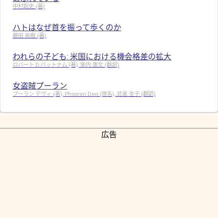
中村聡史 (著)
ハトはなぜ首を振って歩くのか
藤田 祐樹 (著)
われらの子ども: 米国における機会格差の拡大
ロバート D.パットナム (著), 柴内 康文 (翻訳)
女盗賊プーラン
プーラン デヴィ (著), Phooran Devi (原名), 武者 圭子 (翻訳)
広告