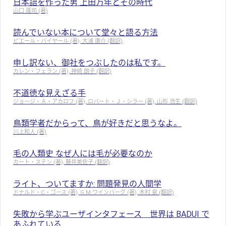
日本語を作った男 上田万年とその時代
山口 謠司 (著)
読んでいない本について堂々と語る方法
ピエール・バイヤール (著), 大浦 康介 (翻訳)
申し訳ない、御社をつぶしたのは私です。
カレン・フェラン (著), 神崎 朗子 (翻訳)
不道徳な見えざる手
ジョージ・Ａ・アカロフ (著), ロバート・Ｊ・シラー (著), 山形 浩生 (翻訳)
鳥類学者だからって、鳥が好きだと思うなよ。
川上和人 (著)
毛の人類史 なぜ人には毛が必要なのか
カート・ステン (著), 藤井美佐子 (翻訳)
ライト、ついてますか: 問題発見の人間学
ドナルド・C・ゴース (著), G.M.ワインバーグ (著), 木村 泉 (翻訳)
失敗から学ぶユーザインタフェース 世界は BADUI で
あふれている