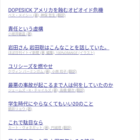
DOPESICK アメリカを蝕むオピオイド危機
ベス・メイシー (著), 神保 哲生 (翻訳)
責任という虚構
小坂井敏晶 (著)
岩田さん 岩田聡はこんなことを話していた。
ほぼ日刊イトイ新聞 (著, 編集), 100%ORANGE (イラスト)
ユリシーズを燃やせ
ケヴィン バーミンガム (著), 小林 玲子 (翻訳)
最悪の事故が起こるまで人は何をしていたのか
ジェームズ・R・チャイルズ (著), 高橋 健次 (翻訳)
学生時代にやらなくてもいい20のこと
朝井リョウ (著)
これで駄目なら
カート・ヴォネガット (著), 円城塔 (翻訳)