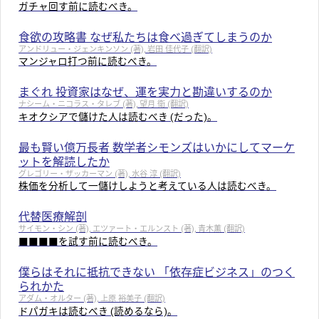
ガチャ回す前に読むべき。
食欲の攻略書 なぜ私たちは食べ過ぎてしまうのか
アンドリュー・ジェンキンソン (著), 岩田 佳代子 (翻訳)
マンジャロ打つ前に読むべき。
まぐれ 投資家はなぜ、運を実力と勘違いするのか
ナシーム・ニコラス・タレブ (著), 望月 衛 (翻訳)
キオクシアで儲けた人は読むべき (だった)。
最も賢い億万長者 数学者シモンズはいかにしてマーケ
ットを解読したか
グレゴリー・ザッカーマン (著), 水谷 淳 (翻訳)
株価を分析して一儲けしようと考えている人は読むべき。
代替医療解剖
サイモン・シン (著), エツァート・エルンスト (著), 青木薫 (翻訳)
■■■■を試す前に読むべき。
僕らはそれに抵抗できない 「依存症ビジネス」のつく
られかた
アダム・オルター (著), 上原 裕美子 (翻訳)
ドパガキは読むべき (読めるなら)。