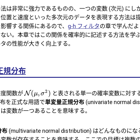
法は非常に強力であるものの、一つの変数 (次元) にし
の位置と速度といった多次元のデータを表現する方法は
に影響する関係にあるので、
g-h フィルタ
の章で学んだよ
けない。本章ではこの関係を確率的に記述する方法を学
ルタの性能が大きく向上する。
正規分布
2
(
,
)
密度関数が
N
と表される単一の確率変数に対す
μ
σ
分布を正式な用語で
単変量正規分布
(univariate normal di
とは変数が一つあることを意味する。
分布
(multivariate normal distribution) はどんな
の変数が存在することを意味する。ここでの目標は複数