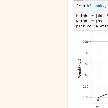
from
kf_book.g
height
=
[
60
,
weight
=
[
95
,
plot_correlate