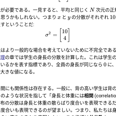
現が必要である。一見すると、平均と同じく
次元の正
N
10
と思うかもしれない。つまり
と
の分散がそれぞれ
x
y
すということだ:
10
[
]
2
=
σ
4
法はより一般的な場合を考えていないために不完全であ
定理
の章では学生の身長の分散を計算した。これは学生
0
ているかを表す指標であり、全員の身長が同じなら
に、
ら大きな値になる。
の間にも関係性は存在する。一般に、背の高い学生は背
このような状況を指して「身長と体重には
相関
(correla
分布の分散は身長と体重の散らばり度合いを表現できる
の度合いも表現できるのが望ましい。つまり、私たちは