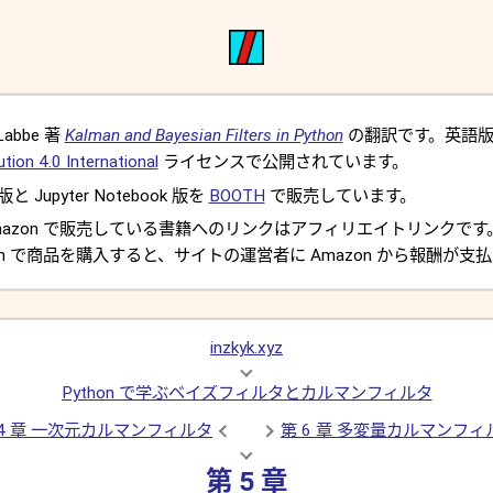
Labbe 著
Kalman and Bayesian Filters in Python
の翻訳です。英語
ion 4.0 International
ライセンスで公開されています。
 Jupyter Notebook 版を
BOOTH
で販売しています。
mazon で販売している書籍へのリンクはアフィリエイトリンクで
on で商品を購入すると、サイトの運営者に Amazon から報酬が支
inzkyk.xyz
Python で学ぶベイズフィルタとカルマンフィルタ
 4 章 一次元カルマンフィルタ
第 6 章 多変量カルマンフィ
第 5 章