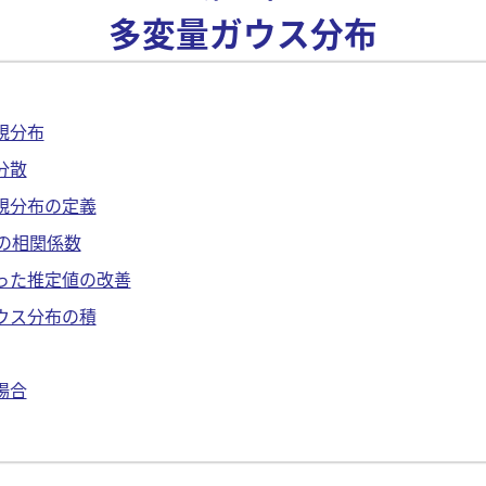
多変量ガウス分布
規分布
分散
規分布の定義
の相関係数
った推定値の改善
ウス分布の積
場合