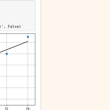
)'
,
False
)