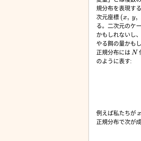
規分布を表現する
(
,
,
次元座標
x
y
る。二次元のケ
かもしれないし
やる餌の量かも
正規分布には
N
のように表す:
例えば私たちが
正規分布で次が成