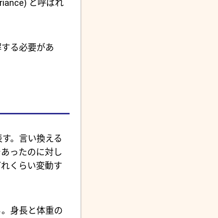
ariance) と呼ばれ
解する必要があ
を表す。言い換える
であったのに対し
どれくらい変動す
る。身長と体重の