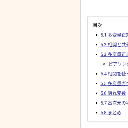
目次
5.1
多変量正
5.2
相関と共
5.3
多変量正
ピアソン
5.4
相関を使
5.5
多変量ガ
5.6
隠れ変数
5.7
高次元の
5.8
まとめ