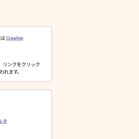
版は
Creative
す。リンクをクリック
払われます。
ルタ