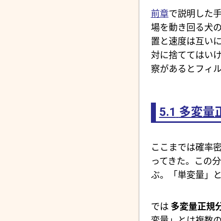
前章
で説明した手
場を動き回る犬
置と速度は互い
対に捨ててはい
察があるとフィ
5.1
多変量
ここまでは確率
ってきた。この
ぶ。「単変量」
では
多変量正規
変量」とは複数