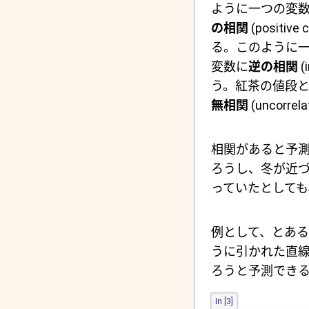
ように一つの変
の相関
(posit
る。このように
変数に
逆の相関
(
う。紅茶の値段
無相関
(uncorr
相関があると予
ろうし、冬が近
っていたとしても
例として、とある
うに引かれた直線に
ろうと予測でき
In [3]