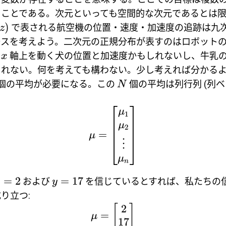
ことである。次元といっても空間的な次元であるとは限ら
)
で表される航空機の位置・速度・加速度の追跡は九
z
ースを考えよう。二次元の正規分布が表すのはロボット
、
軸上を動く犬の位置と加速度かもしれないし、牛乳
x
しれない。何を考えても構わない。少し考えれば分かる
個の平均が必要になる。この
個の平均は列行列 (列ベ
N
μ
1
μ
2
=
μ
⋮
μ
n
=
2
=
17
および
を信じているとすれば、私たちの
x
y
り立つ:
2
[
]
=
μ
17