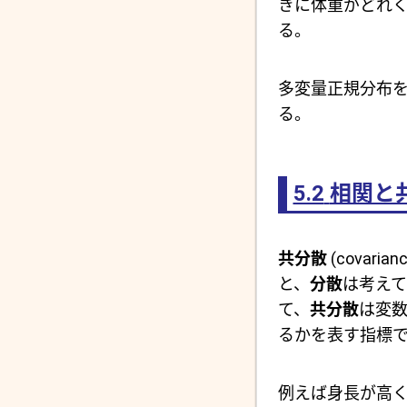
きに体重がどれ
る。
多変量正規分布
る。
5.2
相関と
共分散
(cova
と、
分散
は考え
て、
共分散
は変
るかを表す指標
例えば身長が高