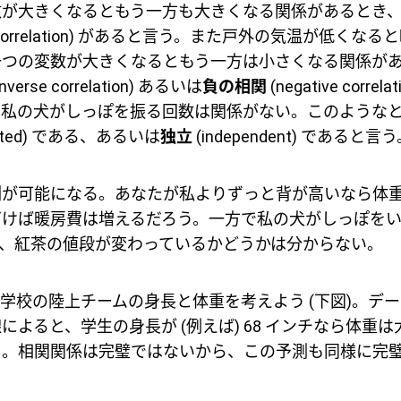
数が大きくなるともう一方も大きくなる関係があるとき
ive correlation) があると言う。また戸外の気温が低く
一つの変数が大きくなるともう一方は小さくなる関係が
inverse correlation) あるいは
負の相関
(negative corre
と私の犬がしっぽを振る回数は関係がない。このような
elated) である、あるいは
独立
(independent) であると言
測が可能になる。あなたが私よりずっと背が高いなら体
づけば暖房費は増えるだろう。一方で私の犬がしっぽを
、紅茶の値段が変わっているかどうかは分からない。
学校の陸上チームの身長と体重を考えよう (下図)。デ
よると、学生の身長が (例えば) 68 インチなら体重は大
る。相関関係は完璧ではないから、この予測も同様に完