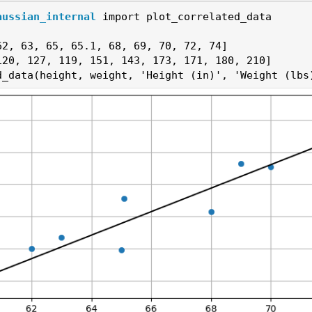
aussian_internal
import
plot_correlated_data
62
,
63
,
65
,
65.1
,
68
,
69
,
70
,
72
,
74
]
120
,
127
,
119
,
151
,
143
,
173
,
171
,
180
,
210
]
d_data
(
height
,
weight
,
'Height (in)'
,
'Weight (lbs