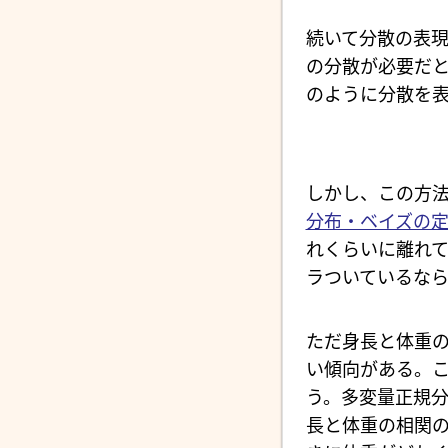
続いて分散の表
の分散が必要だ
のように分散を表
しかし、この方
分布・ベイズの
れくらいに離れ
ラついているな
ただ身長と体重
い傾向がある。
う。多変量正規
長と体重の相関