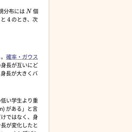
規分布には
個
N
4
と
のとき、次
る。
確率・ガウス
の身長が互いにど
身長が大きくバ
の低い学生より重
tion) がある」と言
だけではなく、身
身長が変化したと