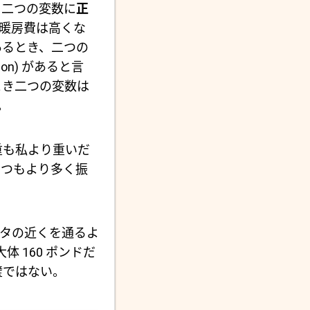
、二つの変数に
正
なると暖房費は高くな
あるとき、二つの
lation) があると言
とき二つの変数は
う。
重も私より重いだ
いつもより多く振
ータの近くを通るよ
体 160 ポンドだ
璧ではない。