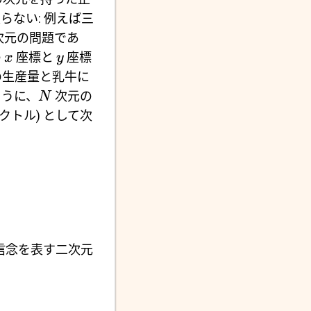
ない: 例えば三
次元の問題であ
の
座標と
座標
x
y
の生産量と乳牛に
ように、
次元の
N
クトル) として次
信念を表す二次元