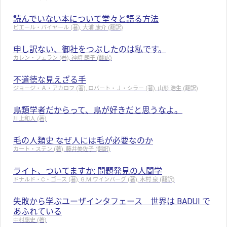
読んでいない本について堂々と語る方法
ピエール・バイヤール (著), 大浦 康介 (翻訳)
申し訳ない、御社をつぶしたのは私です。
カレン・フェラン (著), 神崎 朗子 (翻訳)
不道徳な見えざる手
ジョージ・Ａ・アカロフ (著), ロバート・Ｊ・シラー (著), 山形 浩生 (翻訳)
鳥類学者だからって、鳥が好きだと思うなよ。
川上和人 (著)
毛の人類史 なぜ人には毛が必要なのか
カート・ステン (著), 藤井美佐子 (翻訳)
ライト、ついてますか: 問題発見の人間学
ドナルド・C・ゴース (著), G.M.ワインバーグ (著), 木村 泉 (翻訳)
失敗から学ぶユーザインタフェース 世界は BADUI で
あふれている
中村聡史 (著)