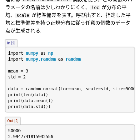
ラメータの名前は少しわかりにくく、
が分布の平
loc
均、
が標準偏差を表す。呼び出すと、指定した平
scale
均と標準偏差を持つ正規分布に従う任意の個数のデータ
点が生成される:
In [2]
import
numpy
as
np
import
numpy.random
as
random
mean
=
3
std
=
2
data
=
random
.
normal
(
loc
=
mean
,
scale
=
std
,
size
=
50000
print
(
len
(
data
))
print
(
data
.
mean
())
print
(
data
.
std
())
Out [2]