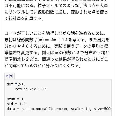
は不可能になる。粒子フィルタのような手法は点を大量
にサンプルして非線形関数に通し、変形された点を使っ
て統計量を計算する。
コードが正しいことを納得しながら話を進めるために、
(
)
=
2
+
12
最初は線形関数
を考える。また出力を
f
x
x
分かりやすくするために、実験で使うデータの平均と標
2
準偏差を変更する。例えば
の係数が
で分布の平均と
x
2
標準偏差も
だと、間違った結果が得られたときにどこ
が間違っているのかが分かりにくくなる。
In [9]
def
f
(
x
):
return
2
*
x
+
12
mean
=
1.
std
=
1.4
data
=
random
.
normal
(
loc
=
mean
,
scale
=
std
,
size
=
50000