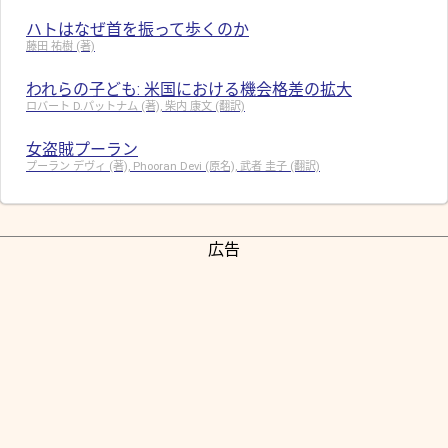
ハトはなぜ首を振って歩くのか
藤田 祐樹 (著)
われらの子ども: 米国における機会格差の拡大
ロバート D.パットナム (著), 柴内 康文 (翻訳)
女盗賊プーラン
プーラン デヴィ (著), Phooran Devi (原名), 武者 圭子 (翻訳)
広告