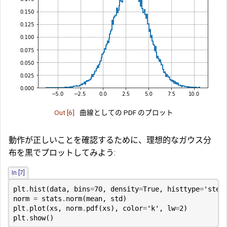
Out [6]
曲線としての PDF のプロット
動作が正しいことを確認するために、理想的なガウス分
布を黒でプロットしてみよう:
In [7]
plt
.
hist
(
data
,
bins
=
70
,
density
=
True
,
histtype
=
'step
norm
=
stats
.
norm
(
mean
,
std
)
plt
.
plot
(
xs
,
norm
.
pdf
(
xs
),
color
=
'k'
,
lw
=
2
)
plt
.
show
()