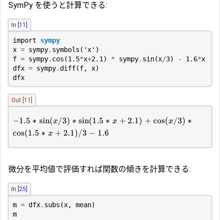
SymPy を使うと計算できる:
In [11]
import
sympy
x
=
sympy
.
symbols
(
'x'
)
f
=
sympy
.
cos
(
1.5
*
x
+
2.1
)
*
sympy
.
sin
(
x
/
3
)
-
1.6
*
x
dfx
=
sympy
.
diff
(
f
,
x
)
dfx
Out [11]
−
1.5
∗
s
i
n
(
/3
)
∗
s
i
n
(
1.5
∗
+
2.1
)
+
c
o
s
(
/3
)
∗
x
x
x
c
o
s
(
1.5
∗
+
2.1
)
/3
−
1.6
x
微分を平均値で評価すれば関数の傾きを計算できる:
In [25]
m
=
dfx
.
subs
(
x
,
mean
)
m