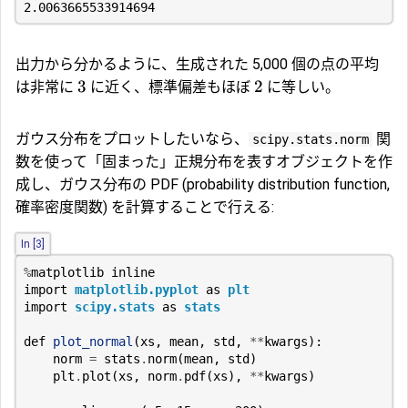
2.0063665533914694
出力から分かるように、生成された 5,000 個の点の平均
3
2
は非常に
に近く、標準偏差もほぼ
に等しい。
ガウス分布をプロットしたいなら、
関
scipy.stats.norm
数を使って「固まった」正規分布を表すオブジェクトを作
成し、ガウス分布の
PDF
(probability distribution function,
確率密度関数
) を計算することで行える:
In [3]
%
matplotlib
inline
import
matplotlib.pyplot
as
plt
import
scipy.stats
as
stats
def
plot_normal
(
xs
,
mean
,
std
,
**
kwargs
):
norm
=
stats
.
norm
(
mean
,
std
)
plt
.
plot
(
xs
,
norm
.
pdf
(
xs
),
**
kwargs
)