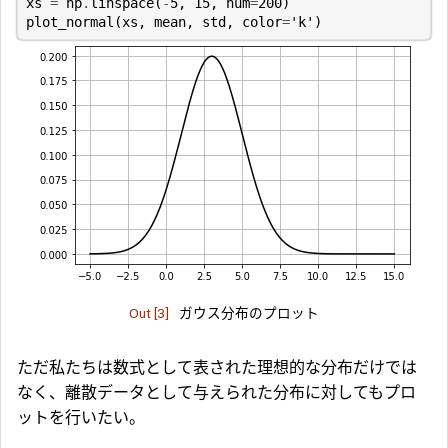
xs
=
np
.
linspace
(
-
5
,
15
,
num
=
200
)
plot_normal
(
xs
,
mean
,
std
,
color
=
'k'
)
Out [3]
ガウス分布のプロット
ただ私たちは数式として表された理想的な分布だけでは
なく、離散データとして与えられた分布に対してもプロ
ットを行いたい。