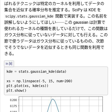
ばれるテクニックは特定のカーネルを利用してデータの
集合を近似する確率分布を推定する。SciPy は KDE を
関数で実装する。この名前を
scipy.stats.gaussian_kde
誤解しないようにしてほしい──この gaussian は計算で
使われるカーネルの種類を表しているだけで、この関数は
ガウス分布に従っていないデータに対しても行える。この
節で使うデータはガウス分布に従っているものの、次節
でそうでないデータを近似するときも同じ関数を利用で
きる。
In [8]
kde
=
stats
.
gaussian_kde
(
data
)
xs
=
np
.
linspace
(
-
5
,
15
,
num
=
200
)
plt
.
plot
(
xs
,
kde
(
xs
))
plt
.
show
()