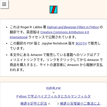
これは Roger R. Labbe 著
Kalman and Bayesian Filters in Python
の
翻訳です。英語版は
Creative Commons Attribution 4.0
International
ライセンスで公開されています。
この翻訳の PDF 版と Jupyter Notebook 版を
BOOTH
で販売し
ています。
本文中にある Amazon で販売している書籍へのリンクはアフ
ィリエイトリンクです。リンクをクリックしてから Amazon で
商品を購入すると、サイトの運営者に Amazon から報酬が支払
われます。
inzkyk.xyz
Python で学ぶベイズフィルタとカルマンフィルタ
補遺 B 記号と記法
補遺 D 反復最小二乗法によるセンサー統合