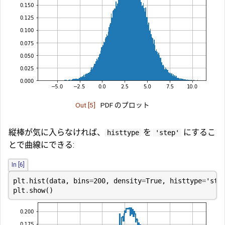
Out [5]
PDF のプロット
縦棒が気に入らなければ、
を
にするこ
histtype
'step'
とで曲線にできる:
In [6]
plt
.
hist
(
data
,
bins
=
200
,
density
=
True
,
histtype
=
'ste
plt
.
show
()