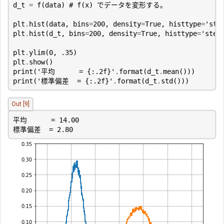
d_t
=
f
(
data
)
# f(x) でデータを変形する。
plt
.
hist
(
data
,
bins
=
200
,
density
=
True
,
histtype
=
'ste
plt
.
hist
(
d_t
,
bins
=
200
,
density
=
True
,
histtype
=
'step
plt
.
ylim
(
0
,
.35
)
plt
.
show
()
print
(
'平均      = 
{:.2f}
'
.
format
(
d_t
.
mean
()))
print
(
'標準偏差  = 
{:.2f}
'
.
format
(
d_t
.
std
()))
Out [9]
標準偏差  = 2.80