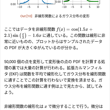
Out [10]
非線形関数によるガウス分布の変形
(
)
=
c
o
s
(
1.5
+
ここではデータを非線形関数
f
x
x
x
2.1
)
s
i
n
−
1.6
(
)
に通している。この関数は線形に非
x
3
常に近いものの、プロットからはサンプルされたデータ
の PDF が大きくゆがんでいるのが分かる。
50,000 個の点を変形して変形後の点の PDF を計算する処
理の裏では大量の計算が行われる。拡張カルマンフィル
タ (EKF) は関数を平均で線形化してガウス分布を線形関数
に通すことでこの計算を行わないで変換を済ませる。ガ
ウス分布を線形関数に通す例は上で見たから、試してみ
よう。
非線形関数の線形化は
で微分することで行う。微分は
x