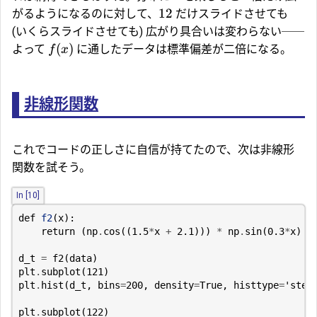
12
がるようになるのに対して、
だけスライドさせても
(いくらスライドさせても) 広がり具合いは変わらない──
(
)
よって
に通したデータは標準偏差が二倍になる。
f
x
非線形関数
これでコードの正しさに自信が持てたので、次は非線形
関数を試そう。
In [10]
def
f2
(
x
):
return
(
np
.
cos
((
1.5
*
x
+
2.1
)))
*
np
.
sin
(
0.3
*
x
)
-
d_t
=
f2
(
data
)
plt
.
subplot
(
121
)
plt
.
hist
(
d_t
,
bins
=
200
,
density
=
True
,
histtype
=
'step
plt
.
subplot
(
122
)