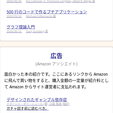
2026/05/24
Eric Lehman, F. Thomson Leighton, Albert R. Meyer 著
500 行のコードで作るプチアプリケーション
2025/05/24
Michael DiBernardo 編
グラフ理論入門
2024/06/15
Darij Grinberg 著
広告
(Amazon アソシエイト)
面白かった本の紹介です。ここにあるリンクから Amazon
に飛んで買い物をすると、購入金額の一定量が紹介料とし
て Amazon からサイト運営者に支払われます。
デザインされたギャンブル依存症
ナターシャ・ダウ・シュール (著), 日暮 雅通 (翻訳)
ガチャ回す前に読むべき。