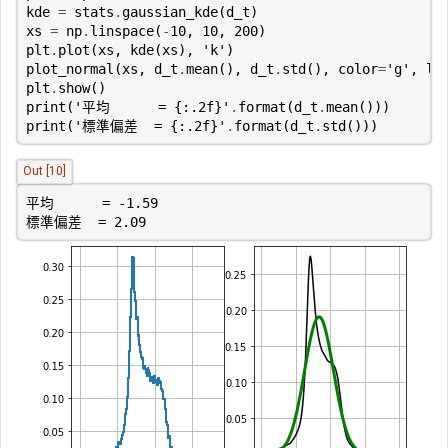
kde
=
stats
.
gaussian_kde
(
d_t
)
xs
=
np
.
linspace
(
-
10
,
10
,
200
)
plt
.
plot
(
xs
,
kde
(
xs
),
'k'
)
plot_normal
(
xs
,
d_t
.
mean
(),
d_t
.
std
(),
color
=
'g'
,
lw
plt
.
show
()
print
(
'平均      = 
{:.2f}
'
.
format
(
d_t
.
mean
()))
print
(
'標準偏差  = 
{:.2f}
'
.
format
(
d_t
.
std
()))
Out [10]
標準偏差  = 2.09