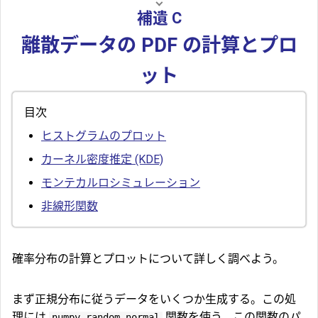
補遺 C
離散データの PDF の計算とプロ
ット
目次
ヒストグラムのプロット
カーネル密度推定 (KDE)
モンテカルロシミュレーション
非線形関数
確率分布の計算とプロットについて詳しく調べよう。
まず正規分布に従うデータをいくつか生成する。この処
理には
関数を使う。この関数のパ
numpy.random.normal