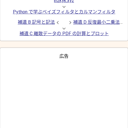
inzkyk.xyz
Python で学ぶベイズフィルタとカルマンフィルタ
補遺 B 記号と記法
補遺 D 反復最小二乗法によるセンサー統合
補遺 C 離散データの PDF の計算とプロット
広告