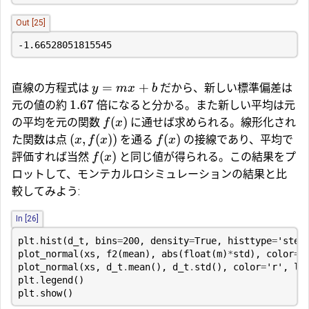
Out [25]
-1.66528051815545
=
+
直線の方程式は
だから、新しい標準偏差は
y
m
x
b
1.67
元の値の約
倍になると分かる。また新しい平均は元
(
)
の平均を元の関数
に通せば求められる。線形化され
f
x
(
,
(
))
(
)
た関数は点
を通る
の接線であり、平均で
x
f
x
f
x
(
)
評価すれば当然
と同じ値が得られる。この結果をプ
f
x
ロットして、モンテカルロシミュレーションの結果と比
較してみよう:
In [26]
plt
.
hist
(
d_t
,
bins
=
200
,
density
=
True
,
histtype
=
'step
plot_normal
(
xs
,
f2
(
mean
),
abs
(
float
(
m
)
*
std
),
color
=
'
plot_normal
(
xs
,
d_t
.
mean
(),
d_t
.
std
(),
color
=
'r'
,
lw
plt
.
legend
()
plt
.
show
()