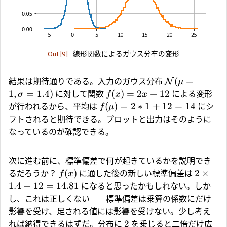
Out [9]
線形関数によるガウス分布の変形
(
=
結果は期待通りである。入力のガウス分布
N
μ
1
,
=
1.4
)
(
)
=
2
+
12
に対して関数
による変形
σ
f
x
x
(
)
=
2
∗
1
+
12
=
14
が行われるから、平均は
にシ
f
μ
フトされると期待できる。プロットと出力はそのように
なっているのが確認できる。
次に進む前に、標準偏差で何が起きているかを説明でき
(
)
2
×
るだろうか？
に通した後の新しい標準偏差は
f
x
1.4
+
12
=
14.81
になると思ったかもしれない。しか
し、これは正しくない──標準偏差は乗算の係数にだけ
影響を受け、足される値には影響を受けない。少し考え
2
れば納得できるはずだ。分布に
を乗じると二倍だけ広