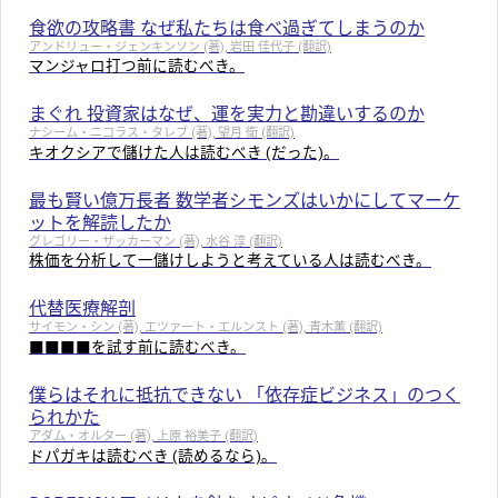
食欲の攻略書 なぜ私たちは食べ過ぎてしまうのか
アンドリュー・ジェンキンソン (著), 岩田 佳代子 (翻訳)
マンジャロ打つ前に読むべき。
まぐれ 投資家はなぜ、運を実力と勘違いするのか
ナシーム・ニコラス・タレブ (著), 望月 衛 (翻訳)
キオクシアで儲けた人は読むべき (だった)。
最も賢い億万長者 数学者シモンズはいかにしてマーケ
ットを解読したか
グレゴリー・ザッカーマン (著), 水谷 淳 (翻訳)
株価を分析して一儲けしようと考えている人は読むべき。
代替医療解剖
サイモン・シン (著), エツァート・エルンスト (著), 青木薫 (翻訳)
■■■■を試す前に読むべき。
僕らはそれに抵抗できない 「依存症ビジネス」のつく
られかた
アダム・オルター (著), 上原 裕美子 (翻訳)
ドパガキは読むべき (読めるなら)。