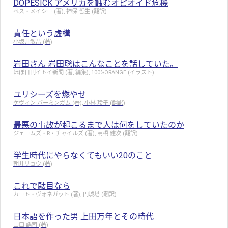
DOPESICK アメリカを蝕むオピオイド危機
ベス・メイシー (著), 神保 哲生 (翻訳)
責任という虚構
小坂井敏晶 (著)
岩田さん 岩田聡はこんなことを話していた。
ほぼ日刊イトイ新聞 (著, 編集), 100%ORANGE (イラスト)
ユリシーズを燃やせ
ケヴィン バーミンガム (著), 小林 玲子 (翻訳)
最悪の事故が起こるまで人は何をしていたのか
ジェームズ・R・チャイルズ (著), 高橋 健次 (翻訳)
学生時代にやらなくてもいい20のこと
朝井リョウ (著)
これで駄目なら
カート・ヴォネガット (著), 円城塔 (翻訳)
日本語を作った男 上田万年とその時代
山口 謠司 (著)