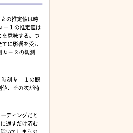
刻
の推定値は時
k
−
1
の推定値は
k
とを意味する。つ
全てに影響を受け
−
2
刻
の観測
k
+
1
。時刻
の観
k
測値、その次が時
スリーディングだと
タに通すだけ済む
り除いてしまうの