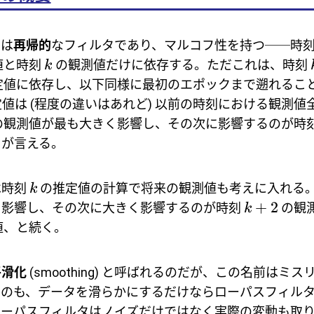
タは
再帰的
なフィルタであり、マルコフ性を持つ──時
値と時刻
の観測値だけに依存する。ただこれは、時刻
k
定値に依存し、以下同様に最初のエポックまで遡れるこ
値は (程度の違いはあれど) 以前の時刻における観測値
の観測値が最も大きく影響し、その次に影響するのが時
とが言える。
は時刻
の推定値の計算で将来の観測値も考えに入れる
k
+
2
く影響し、その次に大きく影響するのが時刻
の観
k
値、と続く。
平滑化
(smoothing) と呼ばれるのだが、この名前はミ
うのも、データを滑らかにするだけならローパスフィル
ローパスフィルタはノイズだけではなく実際の変動も取