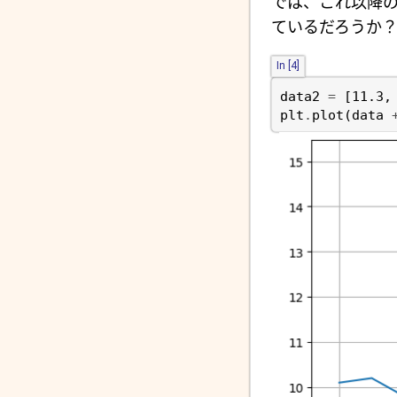
では、これ以降の
ているだろうか
In [4]
data2
=
[
11.3
,
plt
.
plot
(
data