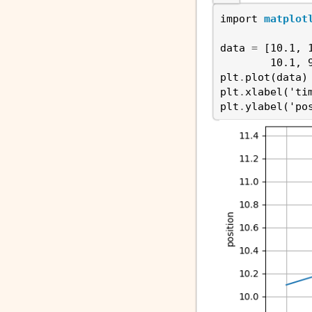
import
matplot
data
=
[
10.1
,
10.1
,
plt
.
plot
(
data
)
plt
.
xlabel
(
'ti
plt
.
ylabel
(
'po