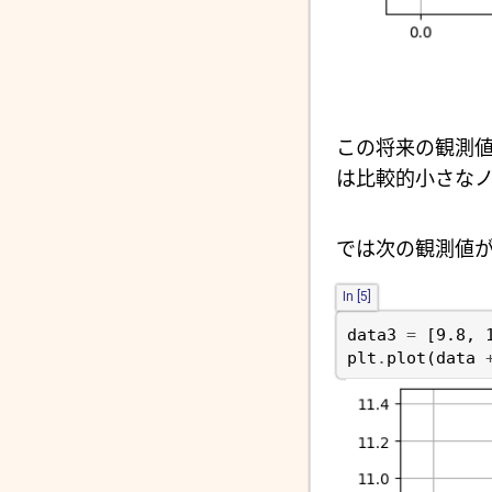
この将来の観測
は比較的小さな
では次の観測値
In [5]
data3
=
[
9.8
,
plt
.
plot
(
data