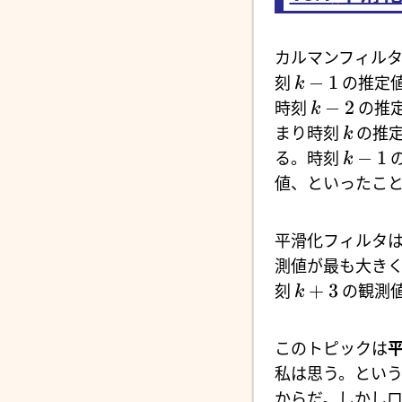
カルマンフィル
−
1
刻
の推定
k
−
2
時刻
の推
k
まり時刻
の推定
k
−
1
る。時刻
k
値、といったこ
平滑化フィルタ
測値が最も大き
+
3
刻
の観測
k
このトピックは
私は思う。とい
からだ。しかし