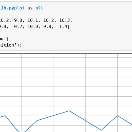
lib.pyplot
as
plt
10.2
,
9.8
,
10.1
,
10.2
,
10.3
,
9.9
,
10.2
,
10.0
,
9.9
,
11.4
]
me'
)
sition'
);