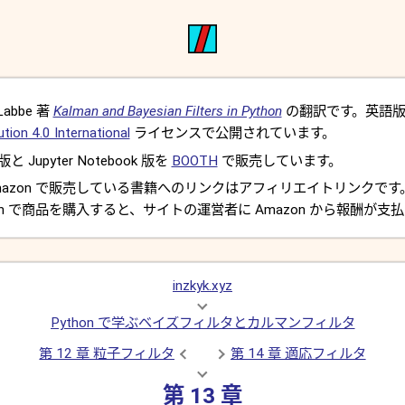
Labbe 著
Kalman and Bayesian Filters in Python
の翻訳です。英語
ion 4.0 International
ライセンスで公開されています。
 Jupyter Notebook 版を
BOOTH
で販売しています。
mazon で販売している書籍へのリンクはアフィリエイトリンクで
on で商品を購入すると、サイトの運営者に Amazon から報酬が支
inzkyk.xyz
Python で学ぶベイズフィルタとカルマンフィルタ
第 12 章 粒子フィルタ
第 14 章 適応フィルタ
第 13 章