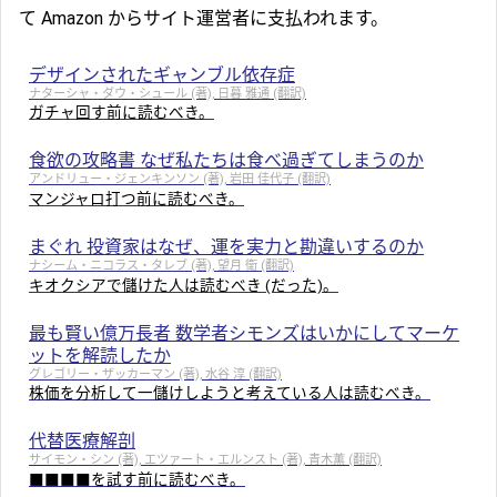
て Amazon からサイト運営者に支払われます。
デザインされたギャンブル依存症
ナターシャ・ダウ・シュール (著), 日暮 雅通 (翻訳)
ガチャ回す前に読むべき。
食欲の攻略書 なぜ私たちは食べ過ぎてしまうのか
アンドリュー・ジェンキンソン (著), 岩田 佳代子 (翻訳)
マンジャロ打つ前に読むべき。
まぐれ 投資家はなぜ、運を実力と勘違いするのか
ナシーム・ニコラス・タレブ (著), 望月 衛 (翻訳)
キオクシアで儲けた人は読むべき (だった)。
最も賢い億万長者 数学者シモンズはいかにしてマーケ
ットを解読したか
グレゴリー・ザッカーマン (著), 水谷 淳 (翻訳)
株価を分析して一儲けしようと考えている人は読むべき。
代替医療解剖
サイモン・シン (著), エツァート・エルンスト (著), 青木薫 (翻訳)
■■■■を試す前に読むべき。