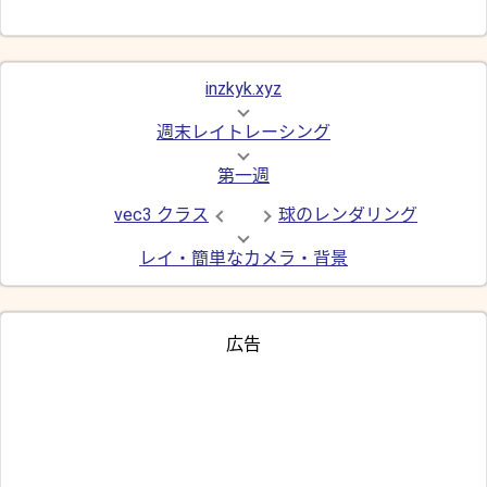
inzkyk.xyz
週末レイトレーシング
第一週
vec3 クラス
球のレンダリング
レイ・簡単なカメラ・背景
広告