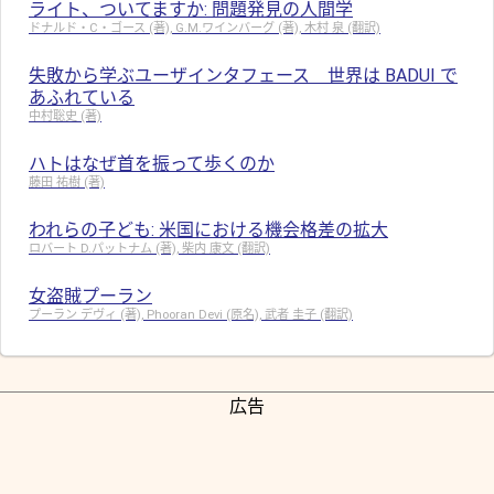
ライト、ついてますか: 問題発見の人間学
ドナルド・C・ゴース (著), G.M.ワインバーグ (著), 木村 泉 (翻訳)
失敗から学ぶユーザインタフェース 世界は BADUI で
あふれている
中村聡史 (著)
ハトはなぜ首を振って歩くのか
藤田 祐樹 (著)
われらの子ども: 米国における機会格差の拡大
ロバート D.パットナム (著), 柴内 康文 (翻訳)
女盗賊プーラン
プーラン デヴィ (著), Phooran Devi (原名), 武者 圭子 (翻訳)
広告