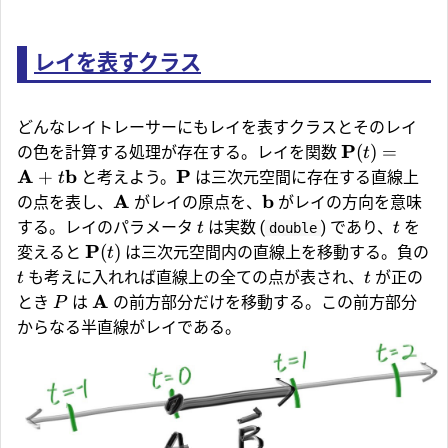
レイを表すクラス
どんなレイトレーサーにもレイを表すクラスとそのレイ
P
(
)
=
の色を計算する処理が存在する。レイを関数
t
A
b
P
+
と考えよう。
は三次元空間に存在する直線上
t
A
b
の点を表し、
がレイの原点を、
がレイの方向を意味
する。レイのパラメータ
は実数 (
) であり、
を
t
t
double
P
(
)
変えると
は三次元空間内の直線上を移動する。負の
t
も考えに入れれば直線上の全ての点が表され、
が正の
t
t
A
とき
は
の前方部分だけを移動する。この前方部分
P
からなる半直線がレイである。