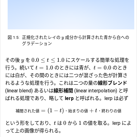
図 1.5:
正規化されたレイの
成分から計算された青から白への
y
グラデーション
0.0
≤
≤
1.0
その後
を
にスケールする簡単な処理を
y
t
=
1.0
=
0.0
行う。続いて
のときには青が、
のとき
t
t
には白が、その間のときには二つが混ざった色が計算さ
れるような処理を行う。これは二つの量の
線形ブレンド
(linear blend) あるいは
線形補間
(linear interpolation) と呼
ばれる処理であり、略して
lerp
と呼ばれる。lerp は必ず
=
(
1
−
)
⋅
+
⋅
補間された値
t
始まりの値
t
終わりの値
0
1
という形をしており、
は
から
の値を取る。lerp によ
t
って上の画像が得られる。