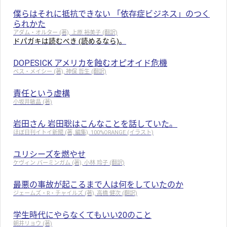
僕らはそれに抵抗できない 「依存症ビジネス」のつく
られかた
アダム・オルター (著), 上原 裕美子 (翻訳)
ドパガキは読むべき (読めるなら)。
DOPESICK アメリカを蝕むオピオイド危機
ベス・メイシー (著), 神保 哲生 (翻訳)
責任という虚構
小坂井敏晶 (著)
岩田さん 岩田聡はこんなことを話していた。
ほぼ日刊イトイ新聞 (著, 編集), 100%ORANGE (イラスト)
ユリシーズを燃やせ
ケヴィン バーミンガム (著), 小林 玲子 (翻訳)
最悪の事故が起こるまで人は何をしていたのか
ジェームズ・R・チャイルズ (著), 高橋 健次 (翻訳)
学生時代にやらなくてもいい20のこと
朝井リョウ (著)