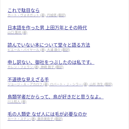
これで駄目なら
カート・ヴォネガット (著), 円城塔 (翻訳)
日本語を作った男 上田万年とその時代
山口 謠司 (著)
読んでいない本について堂々と語る方法
ピエール・バイヤール (著), 大浦 康介 (翻訳)
申し訳ない、御社をつぶしたのは私です。
カレン・フェラン (著), 神崎 朗子 (翻訳)
不道徳な見えざる手
ジョージ・Ａ・アカロフ (著), ロバート・Ｊ・シラー (著), 山形 浩生 (翻訳)
鳥類学者だからって、鳥が好きだと思うなよ。
川上和人 (著)
毛の人類史 なぜ人には毛が必要なのか
カート・ステン (著), 藤井美佐子 (翻訳)