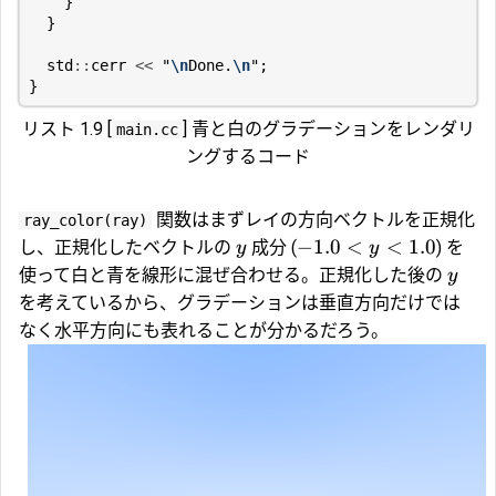
}
}
std
::
cerr
<<
"
\n
Done.
\n
"
;
}
リスト 1.9 [
] 青と白のグラデーションをレンダリ
main.cc
ングするコード
関数はまずレイの方向ベクトルを正規化
ray_color(ray)
−
1.0
<
<
1.0
し、正規化したベクトルの
成分 (
) を
y
y
使って白と青を線形に混ぜ合わせる。正規化した後の
y
を考えているから、グラデーションは垂直方向だけでは
なく水平方向にも表れることが分かるだろう。