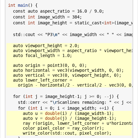
int
main
()
{
const
auto
aspect_ratio
=
16.0
/
9.0
;
const
int
image_width
=
384
;
const
int
image_height
=
static_cast
<
int
>
(
image_wi
std
::
cout
<<
"P3
\n
"
<<
image_width
<<
" "
<<
image
auto
viewport_height
=
2.0
;
auto
viewport_width
=
aspect_ratio
*
viewport_heig
auto
focal_length
=
1.0
;
auto
origin
=
point3
(
0
,
0
,
0
);
auto
horizontal
=
vec3
(
viewport_width
,
0
,
0
);
auto
vertical
=
vec3
(
0
,
viewport_height
,
0
);
auto
lower_left_corner
=
origin
-
horizontal
/
2
-
vertical
/
2
-
vec3
(
0
,
0
,
for
(
int
j
=
image_height
-
1
;
j
>=
0
;
--
j
)
{
std
::
cerr
<<
"
\r
Scanlines remaining: "
<<
j
<<
'
for
(
int
i
=
0
;
i
<
image_width
;
++
i
)
{
auto
u
=
double
(
i
)
/
(
image_width
-
1
);
auto
v
=
double
(
j
)
/
(
image_height
-
1
);
ray
r
(
origin
,
lower_left_corner
+
u
*
horizontal
color
pixel_color
=
ray_color
(
r
);
write_color
(
std
::
cout
,
pixel_color
);