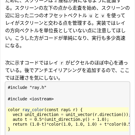
ために、スクリーンは
座標が負になるように配置す
z
る。スクリーンの左下の点から走査を始め、スクリーンの
辺に沿った二つのオフセットベクトル
と
を使って
u
v
レイがスクリーンと交わる点を管理する。実装ではレイ
の方向ベクトルを単位長としていない点に注意してほし
い。こうした方がコードが単純になり、実行も多少高速
になる。
次に示すコードではレイ
がピクセルのほぼ中心を通っ
r
ている。後でアンチエイリアシングを追加するので、ここ
では正確さを気にしない。
#include
"ray.h"
#include
<iostream>
color
ray_color
(
const
ray
&
r
)
{
vec3
unit_direction
=
unit_vector
(
r
.
direction
());
auto
t
=
0.5
*
(
unit_direction
.
y
()
+
1.0
);
return
(
1.0
-
t
)
*
color
(
1.0
,
1.0
,
1.0
)
+
t
*
color
(
0.5
,
}