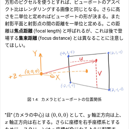
方形のピクセルを使うとすれば、ビューポートのアスペ
クト比はレンダリングする画像と同じとなる。さらに高
さを二単位と定めればビューポートの形が決まる。また
射影平面と射影点の間の距離を一単位と定める。この距
離は
焦点距離
(focal length) と呼ばれるが、これは後で登
場する
集束距離
(focus distance) とは異なることに注意し
てほしい。
図 1.4:
カメラとビューポートの位置関係
(
0
,
0
,
0
)
"目" (カメラの中心) は
として、
軸正方向は上、
y
軸正方向は右とする。さらに座標を右手座標系とする
x