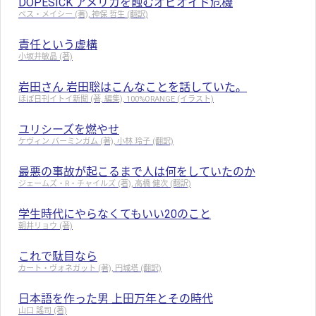
DOPESICK アメリカを蝕むオピオイド危機
ベス・メイシー (著), 神保 哲生 (翻訳)
責任という虚構
小坂井敏晶 (著)
岩田さん 岩田聡はこんなことを話していた。
ほぼ日刊イトイ新聞 (著, 編集), 100%ORANGE (イラスト)
ユリシーズを燃やせ
ケヴィン バーミンガム (著), 小林 玲子 (翻訳)
最悪の事故が起こるまで人は何をしていたのか
ジェームズ・R・チャイルズ (著), 高橋 健次 (翻訳)
学生時代にやらなくてもいい20のこと
朝井リョウ (著)
これで駄目なら
カート・ヴォネガット (著), 円城塔 (翻訳)
日本語を作った男 上田万年とその時代
山口 謠司 (著)