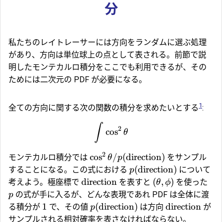
分
私たちのレイトレーサーには方向をランダムに選ぶ処理
があり、方向は単位球上の点として表される。前節で説
明したモンテカルロ積分をここでも利用できるが、その
ためには二次元の PDF が必要になる。
1
全ての方向に関する次の関数の積分を求めたいとする
:
∫
2
c
o
s
θ
2
c
o
s
/
(
direction
)
モンテカルロ積分では
をサンプル
θ
p
(
direction
)
することになる。この式における
について
p
direction
(
,
)
考えよう。極座標で
を表すと
を使った
θ
ϕ
の式が手に入るが、どんな表現であれ PDF は全体に渡
p
1
(
direction
)
direction
る積分が
で、その値
は方向
が
p
サンプルされる相対確率を表さなければならない。