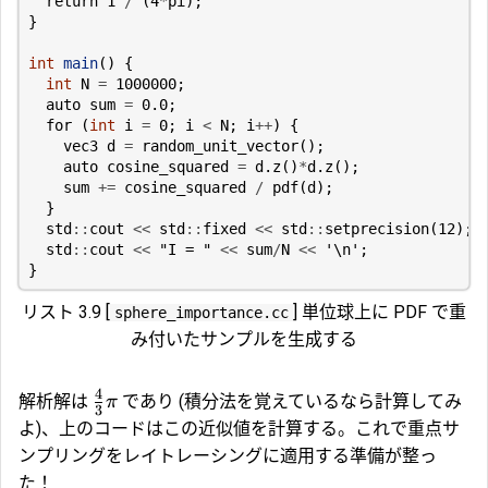
return
1
/
(
4
*
pi
);
}
int
main
()
{
int
N
=
1000000
;
auto
sum
=
0.0
;
for
(
int
i
=
0
;
i
<
N
;
i
++
)
{
vec3
d
=
random_unit_vector
();
auto
cosine_squared
=
d
.
z
()
*
d
.
z
();
sum
+=
cosine_squared
/
pdf
(
d
);
}
std
::
cout
<<
std
::
fixed
<<
std
::
setprecision
(
12
);
std
::
cout
<<
"I = "
<<
sum
/
N
<<
'\n'
;
}
リスト 3.9 [
] 単位球上に PDF で重
sphere_importance.cc
み付いたサンプルを生成する
4
解析解は
であり (積分法を覚えているなら計算してみ
π
3
よ)、上のコードはこの近似値を計算する。これで重点サ
ンプリングをレイトレーシングに適用する準備が整っ
た！