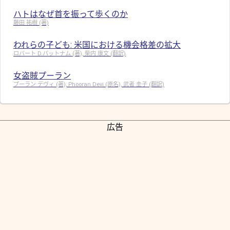
ハトはなぜ首を振って歩くのか
藤田 祐樹 (著)
われらの子ども: 米国における機会格差の拡大
ロバート D.パットナム (著), 柴内 康文 (翻訳)
女盗賊プーラン
プーラン デヴィ (著), Phooran Devi (原名), 武者 圭子 (翻訳)
広告