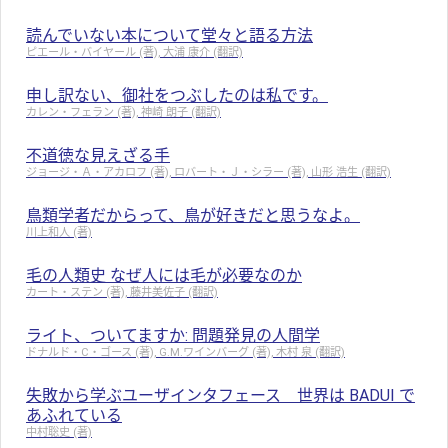
読んでいない本について堂々と語る方法
ピエール・バイヤール (著), 大浦 康介 (翻訳)
申し訳ない、御社をつぶしたのは私です。
カレン・フェラン (著), 神崎 朗子 (翻訳)
不道徳な見えざる手
ジョージ・Ａ・アカロフ (著), ロバート・Ｊ・シラー (著), 山形 浩生 (翻訳)
鳥類学者だからって、鳥が好きだと思うなよ。
川上和人 (著)
毛の人類史 なぜ人には毛が必要なのか
カート・ステン (著), 藤井美佐子 (翻訳)
ライト、ついてますか: 問題発見の人間学
ドナルド・C・ゴース (著), G.M.ワインバーグ (著), 木村 泉 (翻訳)
失敗から学ぶユーザインタフェース 世界は BADUI で
あふれている
中村聡史 (著)