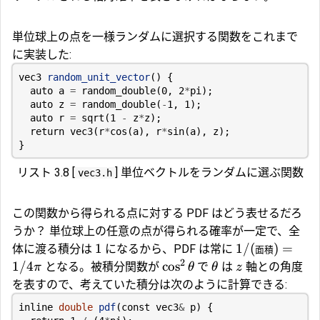
単位球上の点を一様ランダムに選択する関数をこれまで
に実装した:
vec3
random_unit_vector
()
{
auto
a
=
random_double
(
0
,
2
*
pi
);
auto
z
=
random_double
(
-
1
,
1
);
auto
r
=
sqrt
(
1
-
z
*
z
);
return
vec3
(
r
*
cos
(
a
),
r
*
sin
(
a
),
z
);
}
リスト 3.8 [
] 単位ベクトルをランダムに選ぶ関数
vec3.h
この関数から得られる点に対する PDF はどう表せるだろ
うか？ 単位球上の任意の点が得られる確率が一定で、全
1
1/
(
)
=
体に渡る積分は
になるから、PDF は常に
面積
2
1/4
c
o
s
となる。被積分関数が
で
は
軸との角度
π
θ
θ
z
を表すので、考えていた積分は次のように計算できる:
inline
double
pdf
(
const
vec3
&
p
)
{