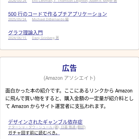
2026/05/24
Eric Lehman, F. Thomson Leighton, Albert R. Meyer 著
500 行のコードで作るプチアプリケーション
2025/05/24
Michael DiBernardo 編
グラフ理論入門
2024/06/15
Darij Grinberg 著
広告
(Amazon アソシエイト)
面白かった本の紹介です。ここにあるリンクから Amazon
に飛んで買い物をすると、購入金額の一定量が紹介料とし
て Amazon からサイト運営者に支払われます。
デザインされたギャンブル依存症
ナターシャ・ダウ・シュール (著), 日暮 雅通 (翻訳)
ガチャ回す前に読むべき。