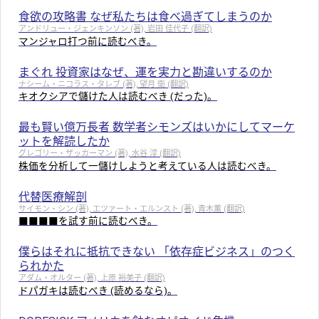
食欲の攻略書 なぜ私たちは食べ過ぎてしまうのか
アンドリュー・ジェンキンソン (著), 岩田 佳代子 (翻訳)
マンジャロ打つ前に読むべき。
まぐれ 投資家はなぜ、運を実力と勘違いするのか
ナシーム・ニコラス・タレブ (著), 望月 衛 (翻訳)
キオクシアで儲けた人は読むべき (だった)。
最も賢い億万長者 数学者シモンズはいかにしてマーケ
ットを解読したか
グレゴリー・ザッカーマン (著), 水谷 淳 (翻訳)
株価を分析して一儲けしようと考えている人は読むべき。
代替医療解剖
サイモン・シン (著), エツァート・エルンスト (著), 青木薫 (翻訳)
■■■■を試す前に読むべき。
僕らはそれに抵抗できない 「依存症ビジネス」のつく
られかた
アダム・オルター (著), 上原 裕美子 (翻訳)
ドパガキは読むべき (読めるなら)。