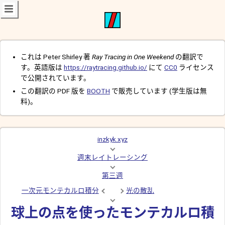
これは Peter Shirley 著
Ray Tracing in One Weekend
の翻訳で
す。英語版は
https://raytracing.github.io/
にて
CC0
ライセンス
で公開されています。
この翻訳の PDF 版を
BOOTH
で販売しています (学生版は無
料)。
inzkyk.xyz
週末レイトレーシング
第三週
一次元モンテカルロ積分
光の散乱
球上の点を使ったモンテカルロ積