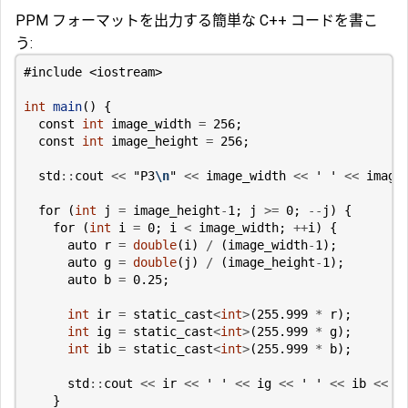
PPM フォーマットを出力する簡単な C++ コードを書こ
う:
#include
<iostream>
int
main
()
{
const
int
image_width
=
256
;
const
int
image_height
=
256
;
std
::
cout
<<
"P3
\n
"
<<
image_width
<<
' '
<<
image
for
(
int
j
=
image_height
-
1
;
j
>=
0
;
--
j
)
{
for
(
int
i
=
0
;
i
<
image_width
;
++
i
)
{
auto
r
=
double
(
i
)
/
(
image_width
-
1
);
auto
g
=
double
(
j
)
/
(
image_height
-
1
);
auto
b
=
0.25
;
int
ir
=
static_cast
<
int
>
(
255.999
*
r
);
int
ig
=
static_cast
<
int
>
(
255.999
*
g
);
int
ib
=
static_cast
<
int
>
(
255.999
*
b
);
std
::
cout
<<
ir
<<
' '
<<
ig
<<
' '
<<
ib
<<
'
}