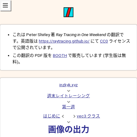
これは Peter Shirley 著
Ray Tracing in One Weekend
の翻訳で
す。英語版は
https://raytracing.github.io/
にて
CC0
ライセンス
で公開されています。
この翻訳の PDF 版を
BOOTH
で販売しています (学生版は無
料)。
inzkyk.xyz
週末レイトレーシング
第一週
はじめに
vec3 クラス
画像の出力