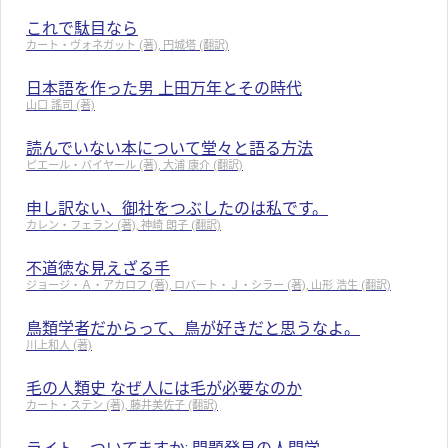
これで駄目なら
カート・ヴォネガット (著), 円城塔 (翻訳)
日本語を作った男 上田万年とその時代
山口 謠司 (著)
読んでいない本について堂々と語る方法
ピエール・バイヤール (著), 大浦 康介 (翻訳)
申し訳ない、御社をつぶしたのは私です。
カレン・フェラン (著), 神崎 朗子 (翻訳)
不道徳な見えざる手
ジョージ・Ａ・アカロフ (著), ロバート・Ｊ・シラー (著), 山形 浩生 (翻訳)
鳥類学者だからって、鳥が好きだと思うなよ。
川上和人 (著)
毛の人類史 なぜ人には毛が必要なのか
カート・ステン (著), 藤井美佐子 (翻訳)