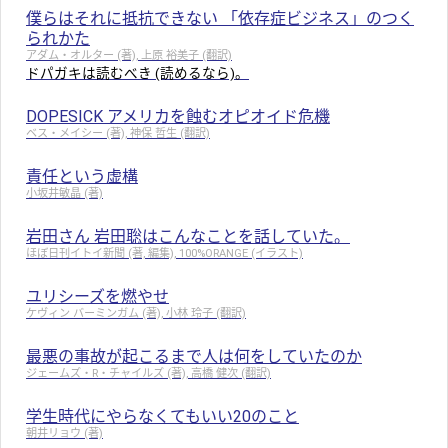
僕らはそれに抵抗できない 「依存症ビジネス」のつく
られかた
アダム・オルター (著), 上原 裕美子 (翻訳)
ドパガキは読むべき (読めるなら)。
DOPESICK アメリカを蝕むオピオイド危機
ベス・メイシー (著), 神保 哲生 (翻訳)
責任という虚構
小坂井敏晶 (著)
岩田さん 岩田聡はこんなことを話していた。
ほぼ日刊イトイ新聞 (著, 編集), 100%ORANGE (イラスト)
ユリシーズを燃やせ
ケヴィン バーミンガム (著), 小林 玲子 (翻訳)
最悪の事故が起こるまで人は何をしていたのか
ジェームズ・R・チャイルズ (著), 高橋 健次 (翻訳)
学生時代にやらなくてもいい20のこと
朝井リョウ (著)