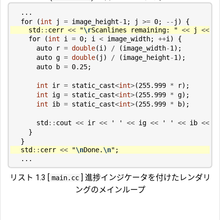
...
for
(
int
j
=
image_height
-
1
;
j
>=
0
;
--
j
)
{
std
::
cerr
<<
"
\r
Scanlines remaining: "
<<
j
<<
'
for
(
int
i
=
0
;
i
<
image_width
;
++
i
)
{
auto
r
=
double
(
i
)
/
(
image_width
-
1
);
auto
g
=
double
(
j
)
/
(
image_height
-
1
);
auto
b
=
0.25
;
int
ir
=
static_cast
<
int
>
(
255.999
*
r
);
int
ig
=
static_cast
<
int
>
(
255.999
*
g
);
int
ib
=
static_cast
<
int
>
(
255.999
*
b
);
std
::
cout
<<
ir
<<
' '
<<
ig
<<
' '
<<
ib
<<
'
}
}
std
::
cerr
<<
"
\n
Done.
\n
"
;
...
リスト 1.3 [
] 進捗インジケータを付けたレンダリ
main.cc
ングのメインループ