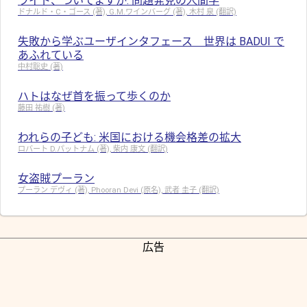
ライト、ついてますか: 問題発見の人間学
ドナルド・C・ゴース (著), G.M.ワインバーグ (著), 木村 泉 (翻訳)
失敗から学ぶユーザインタフェース 世界は BADUI で
あふれている
中村聡史 (著)
ハトはなぜ首を振って歩くのか
藤田 祐樹 (著)
われらの子ども: 米国における機会格差の拡大
ロバート D.パットナム (著), 柴内 康文 (翻訳)
女盗賊プーラン
プーラン デヴィ (著), Phooran Devi (原名), 武者 圭子 (翻訳)
広告