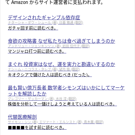
て Amazon からサイト運営者に支払われます。
デザインされたギャンブル依存症
ナターシャ・ダウ・シュール (著), 日暮 雅通 (翻訳)
ガチャ回す前に読むべき。
食欲の攻略書 なぜ私たちは食べ過ぎてしまうのか
アンドリュー・ジェンキンソン (著), 岩田 佳代子 (翻訳)
マンジャロ打つ前に読むべき。
まぐれ 投資家はなぜ、運を実力と勘違いするのか
ナシーム・ニコラス・タレブ (著), 望月 衛 (翻訳)
キオクシアで儲けた人は読むべき (だった)。
最も賢い億万長者 数学者シモンズはいかにしてマーケ
ットを解読したか
グレゴリー・ザッカーマン (著), 水谷 淳 (翻訳)
株価を分析して一儲けしようと考えている人は読むべき。
代替医療解剖
サイモン・シン (著), エツァート・エルンスト (著), 青木薫 (翻訳)
■■■■を試す前に読むべき。