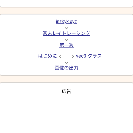
inzkyk.xyz
週末レイトレーシング
第一週
はじめに
vec3 クラス
画像の出力
広告