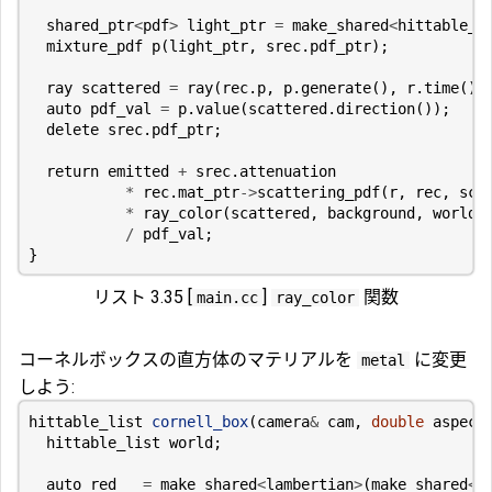
shared_ptr
<
pdf
>
light_ptr
=
make_shared
<
hittable_p
mixture_pdf
p
(
light_ptr
,
srec
.
pdf_ptr
);
ray
scattered
=
ray
(
rec
.
p
,
p
.
generate
(),
r
.
time
())
auto
pdf_val
=
p
.
value
(
scattered
.
direction
());
delete
srec
.
pdf_ptr
;
return
emitted
+
srec
.
attenuation
*
rec
.
mat_ptr
->
scattering_pdf
(
r
,
rec
,
sca
*
ray_color
(
scattered
,
background
,
world
,
/
pdf_val
;
}
リスト 3.35 [
]
関数
main.cc
ray_color
コーネルボックスの直方体のマテリアルを
に変更
metal
しよう:
hittable_list
cornell_box
(
camera
&
cam
,
double
aspect
hittable_list
world
;
auto
red
=
make_shared
<
lambertian
>
(
make_shared
<
s