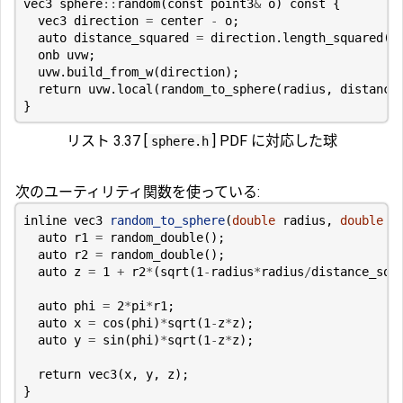
vec3
sphere
::
random
(
const
point3
&
o
)
const
{
vec3
direction
=
center
-
o
;
auto
distance_squared
=
direction
.
length_squared
()
onb
uvw
;
uvw
.
build_from_w
(
direction
);
return
uvw
.
local
(
random_to_sphere
(
radius
,
distance
}
リスト 3.37 [
] PDF に対応した球
sphere.h
次のユーティリティ関数を使っている:
inline
vec3
random_to_sphere
(
double
radius
,
double
d
auto
r1
=
random_double
();
auto
r2
=
random_double
();
auto
z
=
1
+
r2
*
(
sqrt
(
1
-
radius
*
radius
/
distance_squ
auto
phi
=
2
*
pi
*
r1
;
auto
x
=
cos
(
phi
)
*
sqrt
(
1
-
z
*
z
);
auto
y
=
sin
(
phi
)
*
sqrt
(
1
-
z
*
z
);
return
vec3
(
x
,
y
,
z
);
}