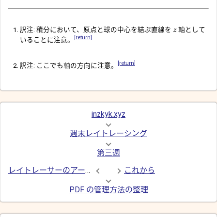
訳注: 積分において、原点と球の中心を結ぶ直線を
軸として
z
[return]
いることに注意。
[return]
訳注: ここでも軸の方向に注意。
inzkyk.xyz
週末レイトレーシング
第三週
レイトレーサーのアーキテクチャについて
これから
PDF の管理方法の整理