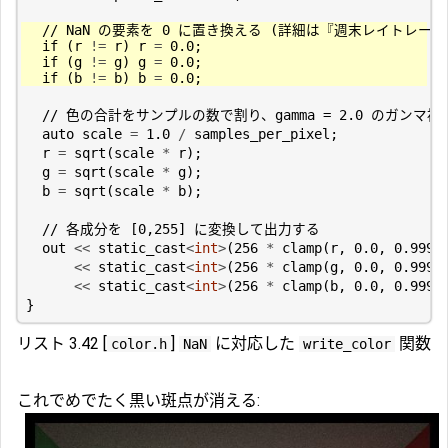
if
(
r
!=
r
)
r
=
0.0
;
if
(
g
!=
g
)
g
=
0.0
;
if
(
b
!=
b
)
b
=
0.0
;
auto
scale
=
1.0
/
samples_per_pixel
;
r
=
sqrt
(
scale
*
r
);
g
=
sqrt
(
scale
*
g
);
b
=
sqrt
(
scale
*
b
);
out
<<
static_cast
<
int
>
(
256
*
clamp
(
r
,
0.0
,
0.999
)
<<
static_cast
<
int
>
(
256
*
clamp
(
g
,
0.0
,
0.999
)
<<
static_cast
<
int
>
(
256
*
clamp
(
b
,
0.0
,
0.999
)
}
リスト 3.42 [
]
に対応した
関数
color.h
NaN
write_color
これでめでたく黒い斑点が消える: