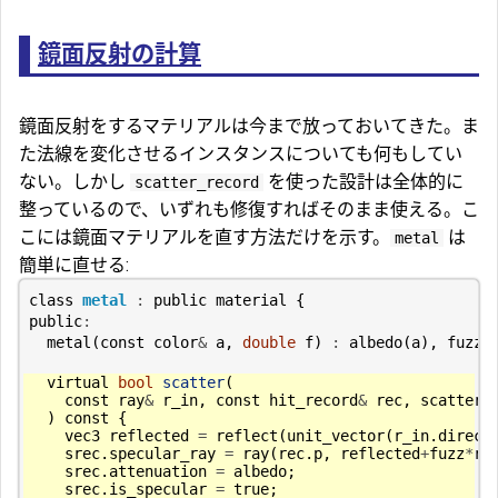
鏡面反射の計算
鏡面反射をするマテリアルは今まで放っておいてきた。ま
た法線を変化させるインスタンスについても何もしてい
ない。しかし
を使った設計は全体的に
scatter_record
整っているので、いずれも修復すればそのまま使える。こ
こには鏡面マテリアルを直す方法だけを示す。
は
metal
簡単に直せる:
class
metal
:
public
material
{
public
:
metal
(
const
color
&
a
,
double
f
)
:
albedo
(
a
),
fuzz
(
virtual
bool
scatter
(
const
ray
&
r_in
,
const
hit_record
&
rec
,
scatter_
)
const
{
vec3
reflected
=
reflect
(
unit_vector
(
r_in
.
direct
srec
.
specular_ray
=
ray
(
rec
.
p
,
reflected
+
fuzz
*
ra
srec
.
attenuation
=
albedo
;
srec
.
is_specular
=
true
;