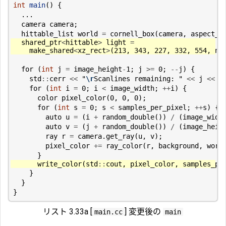
int
main
()
{
...
camera
camera
;
hittable_list
world
=
cornell_box
(
camera
,
aspect_r
shared_ptr
<
hittable
>
light
=
make_shared
<
xz_rect
>
(
213
,
343
,
227
,
332
,
554
,
nu
for
(
int
j
=
image_height
-
1
;
j
>=
0
;
--
j
)
{
std
::
cerr
<<
"
\r
Scanlines remaining: "
<<
j
<<
'
for
(
int
i
=
0
;
i
<
image_width
;
++
i
)
{
color
pixel_color
(
0
,
0
,
0
);
for
(
int
s
=
0
;
s
<
samples_per_pixel
;
++
s
)
{
auto
u
=
(
i
+
random_double
())
/
(
image_widt
auto
v
=
(
j
+
random_double
())
/
(
image_heig
ray
r
=
camera
.
get_ray
(
u
,
v
);
pixel_color
+=
ray_color
(
r
,
background
,
worl
}
write_color
(
std
::
cout
,
pixel_color
,
samples_pe
}
}
}
リスト 3.33a [
] 変更後の
main.cc
main