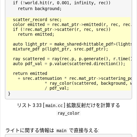
if
(
!
world
.
hit
(
r
,
0.001
,
infinity
,
rec
))
return
background
;
scatter_record
srec
;
color
emitted
=
rec
.
mat_ptr
->
emitted
(
r
,
rec
,
rec
.
u
if
(
!
rec
.
mat_ptr
->
scatter
(
r
,
rec
,
srec
))
return
emitted
;
auto
light_ptr
=
make_shared
<
hittable_pdf
>
(
lights
,
mixture_pdf
p
(
light_ptr
,
srec
.
pdf_ptr
);
ray
scattered
=
ray
(
rec
.
p
,
p
.
generate
(),
r
.
time
())
auto
pdf_val
=
p
.
value
(
scattered
.
direction
());
return
emitted
+
srec
.
attenuation
*
rec
.
mat_ptr
->
scattering_pdf
*
ray_color
(
scattered
,
background
,
wo
/
pdf_val
;
}
リスト 3.33 [
] 拡散反射だけを計算する
main.cc
ray_color
ライトに関する情報は
で直接与える:
main