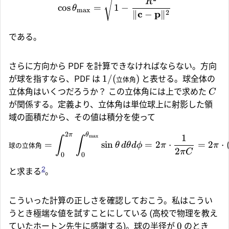
R
c
o
s
=
1
−
θ
max
c
p
2
∥
−
∥
である。
さらに方向から PDF を計算できなければならない。方向
1/
(
)
が球を指すなら、PDF は
と表せる。球全体の
立体角
立体角はいくつだろうか？ この立体角には上で求めた
C
が関係する。定義より、立体角は単位球上に射影した領
域の面積だから、その値は積分を使って
2
π
θ
1
max
∫
∫
=
s
i
n
=
2
⋅
=
2
⋅
球の立体角
θ
d
θ
d
ϕ
π
π
2
π
C
0
0
2
と求まる
。
こういった計算の正しさを確認しておこう。私はこうい
うとき極端な値を試すことにしている (高校で物理を教え
0
ていたホートン先生に感謝する)。球の半径が
のとき