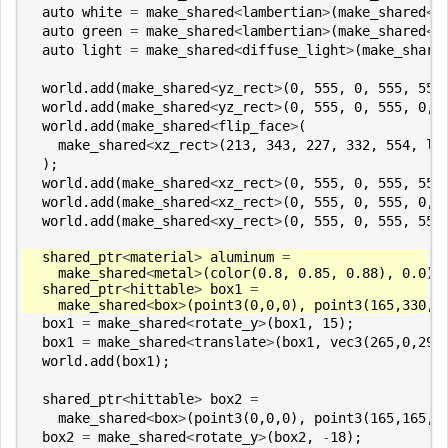
auto
white
=
make_shared
<
lambertian
>
(
make_shared
<
s
auto
green
=
make_shared
<
lambertian
>
(
make_shared
<
s
auto
light
=
make_shared
<
diffuse_light
>
(
make_share
world
.
add
(
make_shared
<
yz_rect
>
(
0
,
555
,
0
,
555
,
555
world
.
add
(
make_shared
<
yz_rect
>
(
0
,
555
,
0
,
555
,
0
,
world
.
add
(
make_shared
<
flip_face
>
(
make_shared
<
xz_rect
>
(
213
,
343
,
227
,
332
,
554
,
li
);
world
.
add
(
make_shared
<
xz_rect
>
(
0
,
555
,
0
,
555
,
555
world
.
add
(
make_shared
<
xz_rect
>
(
0
,
555
,
0
,
555
,
0
,
world
.
add
(
make_shared
<
xy_rect
>
(
0
,
555
,
0
,
555
,
555
shared_ptr
<
material
>
aluminum
=
make_shared
<
metal
>
(
color
(
0.8
,
0.85
,
0.88
),
0.0
);
shared_ptr
<
hittable
>
box1
=
make_shared
<
box
>
(
point3
(
0
,
0
,
0
),
point3
(
165
,
330
,
1
box1
=
make_shared
<
rotate_y
>
(
box1
,
15
);
box1
=
make_shared
<
translate
>
(
box1
,
vec3
(
265
,
0
,
295
world
.
add
(
box1
);
shared_ptr
<
hittable
>
box2
=
make_shared
<
box
>
(
point3
(
0
,
0
,
0
),
point3
(
165
,
165
,
1
box2
=
make_shared
<
rotate_y
>
(
box2
,
-
18
);