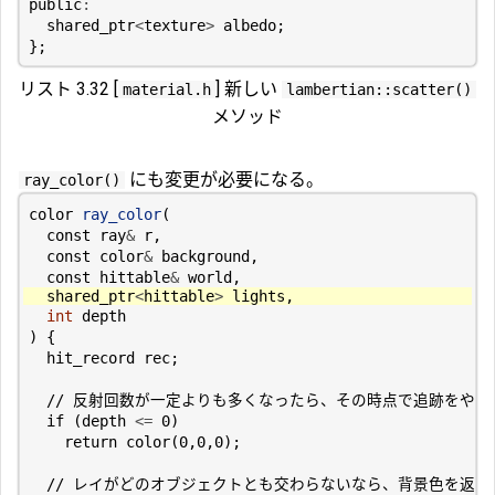
public
:
shared_ptr
<
texture
>
albedo
;
};
リスト 3.32 [
] 新しい
material.h
lambertian::scatter()
メソッド
にも変更が必要になる。
ray_color()
color
ray_color
(
const
ray
&
r
,
const
color
&
background
,
const
hittable
&
world
,
shared_ptr
<
hittable
>
lights
,
int
depth
)
{
hit_record
rec
;
if
(
depth
<=
0
)
return
color
(
0
,
0
,
0
);