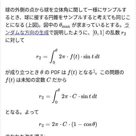
球の外側の点から球を立体角に関して一様にサンプルす
るとき、球に接する円錐をサンプルすると考えても同じこ
とになる (上図)。図中の
が求まっているとする。
ラ
θ
max
[
0
,
1
]
ンダムな方向の生成
で説明したように、
の乱数
r
2
に対して
θ
∫
=
2
⋅
(
)
⋅
s
i
n
r
π
f
t
t
d
t
2
0
1
(
)
が成り立つとき
の PDF は
となる
。この問題の
θ
f
t
(
)
は未知の定数
だから
f
t
C
θ
∫
=
2
⋅
⋅
s
i
n
r
π
C
t
d
t
2
0
となる。よって
=
2
⋅
⋅
(
1
−
c
o
s
)
r
π
C
θ
2