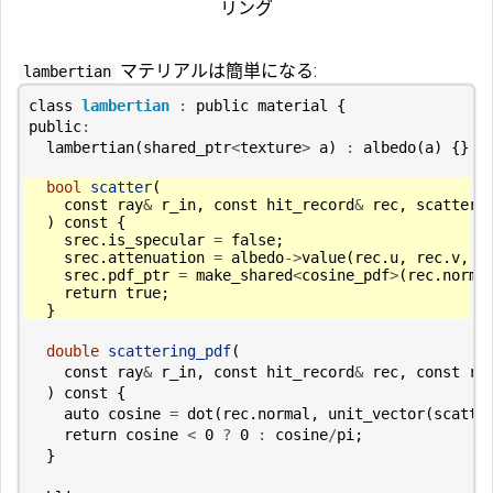
リング
マテリアルは簡単になる:
lambertian
class
lambertian
:
public
material
{
public
:
lambertian
(
shared_ptr
<
texture
>
a
)
:
albedo
(
a
)
{}
bool
scatter
(
const
ray
&
r_in
,
const
hit_record
&
rec
,
scatter_
)
const
{
srec
.
is_specular
=
false
;
srec
.
attenuation
=
albedo
->
value
(
rec
.
u
,
rec
.
v
,
r
srec
.
pdf_ptr
=
make_shared
<
cosine_pdf
>
(
rec
.
norma
return
true
;
}
double
scattering_pdf
(
const
ray
&
r_in
,
const
hit_record
&
rec
,
const
ra
)
const
{
auto
cosine
=
dot
(
rec
.
normal
,
unit_vector
(
scatte
return
cosine
<
0
?
0
:
cosine
/
pi
;
}