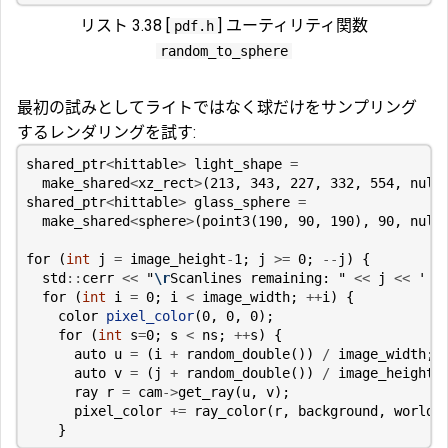
リスト 3.38 [
] ユーティリティ関数
pdf.h
random_to_sphere
最初の試みとしてライトではなく球だけをサンプリング
するレンダリングを試す:
shared_ptr
<
hittable
>
light_shape
=
make_shared
<
xz_rect
>
(
213
,
343
,
227
,
332
,
554
,
null
shared_ptr
<
hittable
>
glass_sphere
=
make_shared
<
sphere
>
(
point3
(
190
,
90
,
190
),
90
,
null
for
(
int
j
=
image_height
-
1
;
j
>=
0
;
--
j
)
{
std
::
cerr
<<
"
\r
Scanlines remaining: "
<<
j
<<
' '
for
(
int
i
=
0
;
i
<
image_width
;
++
i
)
{
color
pixel_color
(
0
,
0
,
0
);
for
(
int
s
=
0
;
s
<
ns
;
++
s
)
{
auto
u
=
(
i
+
random_double
())
/
image_width
;
auto
v
=
(
j
+
random_double
())
/
image_height
;
ray
r
=
cam
->
get_ray
(
u
,
v
);
pixel_color
+=
ray_color
(
r
,
background
,
world
,
}