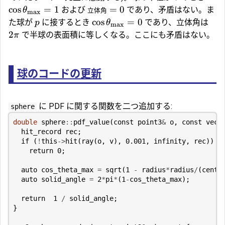
c
o
s
=
1
=
0
および
であり、矛盾はない。ま
θ
立体角
max
c
o
s
=
0
た球が
に接するとき
であり、立体角は
p
θ
max
2
で半球の表面積に等しくなる。ここにも矛盾はない。
π
球のコードの更新
に PDF に関する関数を二つ追加する:
sphere
double
sphere
::
pdf_value
(
const
point3
&
o
,
const
vec3
hit_record
rec
;
if
(
!
this
->
hit
(
ray
(
o
,
v
),
0.001
,
infinity
,
rec
))
return
0
;
auto
cos_theta_max
=
sqrt
(
1
-
radius
*
radius
/
(
cente
auto
solid_angle
=
2
*
pi
*
(
1
-
cos_theta_max
);
return
1
/
solid_angle
;
}