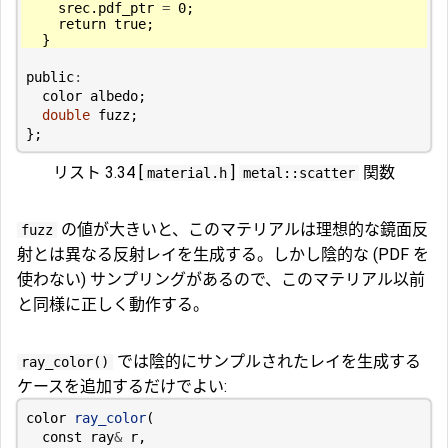
srec
.
pdf_ptr
=
0
;
return
true
;
}
public
:
color
albedo
;
double
fuzz
;
};
リスト 3.34 [
]
関数
material.h
metal::scatter
の値が大きいと、このマテリアルは理想的な鏡面反
fuzz
射とは異なる反射レイを生成する。しかし陰的な (PDF を
使わない) サンプリングがあるので、このマテリアル以前
と同様に正しく動作する。
では陰的にサンプルされたレイを生成する
ray_color()
ケースを追加するだけでよい:
color
ray_color
(
const
ray
&
r
,