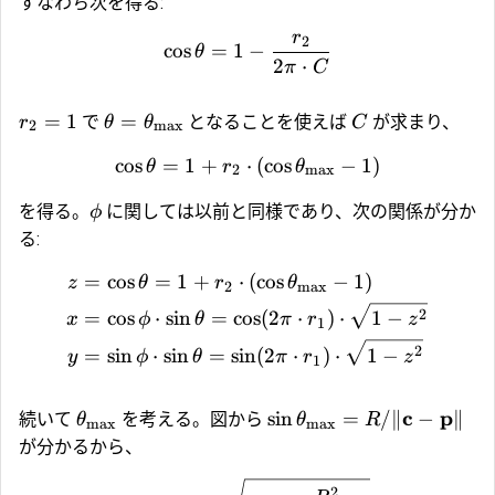
すなわち次を得る:
r
2
c
o
s
=
1
−
θ
2
⋅
π
C
=
1
=
で
となることを使えば
が求まり、
r
θ
θ
C
2
max
c
o
s
=
1
+
⋅
(
c
o
s
−
1
)
θ
r
θ
2
max
を得る。
に関しては以前と同様であり、次の関係が分か
ϕ
る:
=
c
o
s
=
1
+
⋅
(
c
o
s
−
1
)
z
θ
r
θ
2
max
2
=
c
o
s
⋅
s
i
n
=
c
o
s
(
2
⋅
)
⋅
1
−
x
ϕ
θ
π
r
z
1
2
=
s
i
n
⋅
s
i
n
=
s
i
n
(
2
⋅
)
⋅
1
−
y
ϕ
θ
π
r
z
1
c
p
s
i
n
=
/∥
−
∥
続いて
を考える。図から
θ
θ
R
max
max
が分かるから、
2