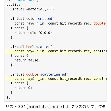
public
:
virtual
~
material
()
{}
virtual
color
emitted
(
const
ray
&
r_in
,
const
hit_record
&
rec
,
double
u
)
const
{
return
color
(
0
,
0
,
0
);
}
virtual
bool
scatter
(
const
ray
&
r_in
,
const
hit_record
&
rec
,
scatter_
)
const
{
return
false
;
}
virtual
double
scattering_pdf
(
const
ray
&
r_in
,
const
hit_record
&
rec
,
const
ra
)
const
{
return
0
;
}
};
リスト 3.31 [
]
クラスのリファクタ
material.h
material