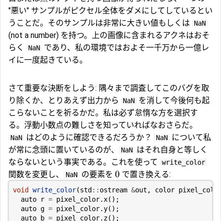
"悪い" サンプルがピクセル全体をダメにしてしているとい
うことだ。そのサンプルは非常に大きい値もしくは
NaN
(not a number) を持つ。上の画像に含まれるアクネはおそ
らく
であり、私の環境ではおよそ一千万から一億レ
NaN
イに一度起きている。
さて重要な決断をしよう: 隅々まで調査してこのバグを取
り除くか、とりあえず出力から
を消して今後何も起
NaN
こらないことを祈るかだ。私は必ず怠惰な方を選択す
る。浮動小数点の難しさを知っていればなおさらだ。
はどのように確認できるだろうか？
について私
NaN
NaN
が常に念頭に置いているのが、
はそれ自身と等しく
NaN
ならないという事実である。これを使って
write_color
0
関数を変更し、
の要素を
で置き換える:
NaN
void
write_color
(
std
::
ostream
&
out
,
color
pixel_colo
auto
r
=
pixel_color
.
x
();
auto
g
=
pixel_color
.
y
();
auto
b
=
pixel_color
.
z
();