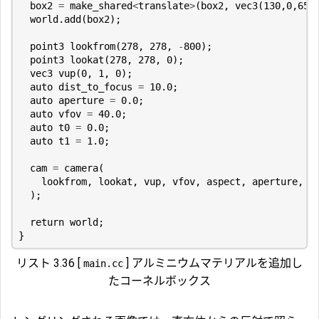
box2
=
make_shared
<
translate
>
(
box2
,
vec3
(
130
,
0
,
65
)
world
.
add
(
box2
);
point3
lookfrom
(
278
,
278
,
-
800
);
point3
lookat
(
278
,
278
,
0
);
vec3
vup
(
0
,
1
,
0
);
auto
dist_to_focus
=
10.0
;
auto
aperture
=
0.0
;
auto
vfov
=
40.0
;
auto
t0
=
0.0
;
auto
t1
=
1.0
;
cam
=
camera
(
lookfrom
,
lookat
,
vup
,
vfov
,
aspect
,
aperture
,
d
);
return
world
;
}
リスト 3.36 [
] アルミニウムマテリアルを追加し
main.cc
たコーネルボックス