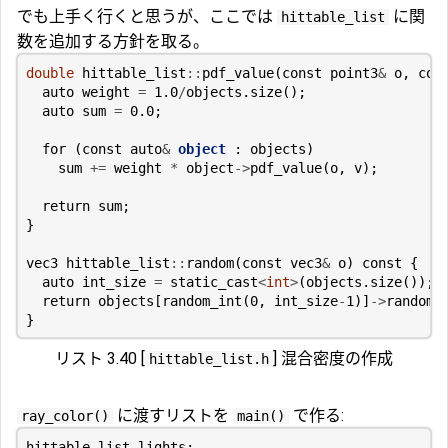
でも上手く行くと思うが、ここでは
に関
hittable_list
数を追加する方針を取る。
double
hittable_list
::
pdf_value
(
const
point3
&
o
,
con
auto
weight
=
1.0
/
objects
.
size
();
auto
sum
=
0.0
;
for
(
const
auto
&
object
:
objects
)
sum
+=
weight
*
object
->
pdf_value
(
o
,
v
);
return
sum
;
}
vec3
hittable_list
::
random
(
const
vec3
&
o
)
const
{
auto
int_size
=
static_cast
<
int
>
(
objects
.
size
());
return
objects
[
random_int
(
0
,
int_size
-
1
)]
->
random
(
}
リスト 3.40 [
] 混合密度の作成
hittable_list.h
に渡すリストを
で作る:
ray_color()
main()
hittable_list
lights
;