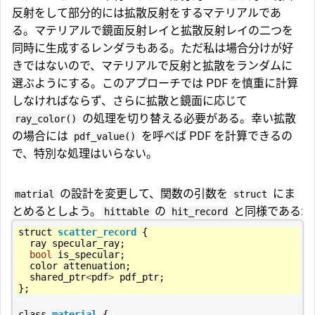
反射をして部分的には拡散反射をするマテリアルであ
る。マテリアルで鏡面反射レイと拡散反射レイの二つを
同時に生成するレンダラもある。ただ私は場合分けが好
きではないので、マテリアルで反射と拡散をランダムに
選ぶようにする。このアプローチでは PDF を慎重に計算
しなければならず、さらに拡散と鏡面に応じて
の処理を切り替える必要がある。幸い拡散
ray_color()
の場合には
を呼べば PDF を計算できるの
pdf_value()
で、特別な処理はいらない。
の設計を変更して、関数の引数を
にま
matrial
struct
とめるとしよう。
の
と同様である:
hittable
hit_record
struct
scatter_record
{
ray
specular_ray
;
bool
is_specular
;
color
attenuation
;
shared_ptr
<
pdf
>
pdf_ptr
;
};
class
material
{