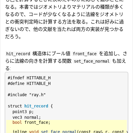
なる。本書ではジオメトリよりマテリアルの種類が多く
なるので、コードが少なくなるように法線をジオメトリ
との衝突判定時に計算する方法を取る。これは好みに過
ぎないので、他の文献を当たれば両方の実装が見つかる
だろう。
構造体にブール値
を追加し、さ
hit_record
front_face
らに法線の向きを計算する関数
も加え
set_face_normal
る:
#include
"ray.h"
struct
hit_record
{
point3
p
;
vec3
normal
;
bool
front_face
;
inline
void
set_face_normal
(
const
ray
&
r
,
const
ve