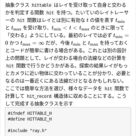
抽象クラス
はレイを受け取って自身と交わる
hittable
かを判定する関数
を持つ。たいていのレイトレーサ
hit
ーの
関数はレイとは別に有効な
の値を表す
t
t
hit
min
<
<
と
を受け取り、
のときに限って
t
t
t
t
max
min
max
=
「交わる」ようにしている。最初のレイでは必ず
t
min
0
=
∞
かつ
だが、今後
と
を持っておく
t
t
t
max
min
max
とコードが簡単に書ける場合がある。これとは別の設計
上の問題として、レイが交わる場合の法線などの計算を
関数で行うかどうかがある。探索の結果レイがもっ
hit
とカメラに近い物体に交わっていることが分かり、必要と
なるのは一番近くにある法線だけとなるかもしれない。
ここでは簡単な方法を選び、様々なデータを
関数で
hit
計算して
構造体に収めることにする。こう
hit_record
して完成する抽象クラスを示す:
#include
"ray.h"