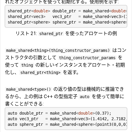
れたオブジェクトを使って初期化する。使用例を示す:
shared_ptr
<
double
>
double_ptr
=
make_shared
<
double
>
(
shared_ptr
<
vec3
>
vec3_ptr
=
make_shared
<
vec3
>
(
1.
shared_ptr
<
sphere
>
sphere_ptr
=
make_shared
<
sphere
>
(
リスト 21:
を使ったアロケートの例
shared_ptr
はコン
make_shared<thing>(thing_constructor_params)
ストラクタの引数として
を
thing_constructor_params
使って
の新しいインスタンスをアロケート・初期
thing
化し、
を返す。
shared_ptr<thing>
の返り値の型は機械的に推論でき
make_shared<type>()
るから、上の例は C++ の型指定子
を使って簡単に
auto
書くことができる:
auto
double_ptr
=
make_shared
<
double
>
(
0.37
);
auto
vec3_ptr
=
make_shared
<
vec3
>
(
1.4142
,
2.7182
,
auto
sphere_ptr
=
make_shared
<
sphere
>
(
point3
(
0
,
0
,
0
),