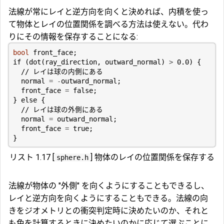
法線が常にレイと逆方向を向くと決めれば、内積を使っ
て物体とレイの位置関係を調べる方法は使えない。代わ
りにその情報を保存することになる:
bool
front_face
;
if
(
dot
(
ray_direction
,
outward_normal
)
>
0.0
)
{
normal
=
-
outward_normal
;
front_face
=
false
;
}
else
{
normal
=
outward_normal
;
front_face
=
true
;
}
リスト 1.17 [
] 物体のレイの位置関係を保存する
sphere.h
法線が物体の "外側" を向くようにすることもできるし、
レイと逆方向を向くようにすることもできる。法線の向
きをジオメトリとの衝突判定時に決めたいのか、それと
も色を計算するときに決めたいのかに応じて選ぶことに