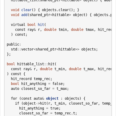
void
clear
()
{
objects
.
clear
();
}
void
add
(
shared_ptr
<
hittable
>
object
)
{
objects
.
pu
virtual
bool
hit
(
const
ray
&
r
,
double
tmin
,
double
tmax
,
hit_reco
)
const
;
public
:
std
::
vector
<
shared_ptr
<
hittable
>>
objects
;
};
bool
hittable_list
::
hit
(
const
ray
&
r
,
double
t_min
,
double
t_max
,
hit_reco
)
const
{
hit_record
temp_rec
;
bool
hit_anything
=
false
;
auto
closest_so_far
=
t_max
;
for
(
const
auto
&
object
:
objects
)
{
if
(
object
->
hit
(
r
,
t_min
,
closest_so_far
,
temp_r
hit_anything
=
true
;
closest_so_far
=
temp_rec
.
t
;