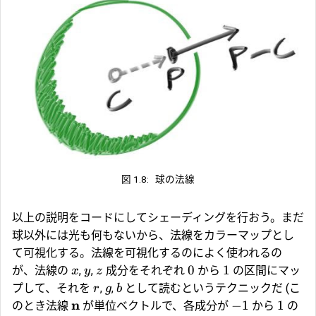
図 1.8:
球の法線
以上の説明をコードにしてシェーディングを行おう。まだ
球以外には光も何もないから、法線をカラーマップとし
て可視化する。法線を可視化するのによく使われるの
0
1
が、法線の
,
,
成分をそれぞれ
から
の区間にマッ
x
y
z
プして、それを
,
,
として読むというテクニックだ (こ
r
g
b
n
−
1
1
のとき法線
が単位ベクトルで、各成分が
から
の