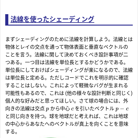
法線を使ったシェーディング
まずシェーディングのために法線を計算しよう。法線とは
物体とレイの交点を通って物体表面と垂直なベクトルの
ことを言う。法線に関して決めておくべき設計事項が二
つある。一つ目は法線を単位長とするかどうかである。
単位長にしておけばシェーディングが楽になるので、法線
は単位長と定める。ただしコードでこれを明示的に確認
することはしない。これによって軽微なバグが生まれる
可能性もあるので、これは (他の様々な設計判断と同じく)
個人的な好みだと思ってほしい。さて球の場合には、外
−
向きの法線は交点
から中心
を引いたベクトル
p
c
p
c
と同じ向きを持つ。球を地球だと考えれば、これは地球
の中心からあなたへのベクトルが真上を向くことを意味
する。