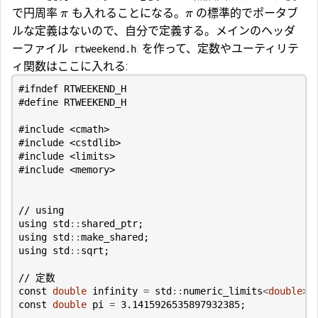
で円周率
も入れることになる。
の標準的でポータブ
π
π
ルな定義はないので、自分で定義する。メインのヘッダ
ーファイル
を作って、定数やユーティリテ
rtweekend.h
ィ関数はここに入れる:
#include
<cmath>
#include
<cstdlib>
#include
<limits>
#include
<memory>
using
std
::
shared_ptr
;
using
std
::
make_shared
;
using
std
::
sqrt
;
const
double
infinity
=
std
::
numeric_limits
<
double
>:
const
double
pi
=
3.1415926535897932385
;