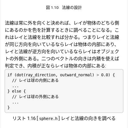
図 1.10:
法線の設計
法線は常に外を向くと決めれば、レイが物体のどちら側
にあるのかを色を計算するときに調べることになる。こ
れはレイと法線を比較すれば分かる。つまりレイと法線
が同じ方向を向いているならレイは物体の内部にあり、
レイと法線が逆方向を向いているならレイはオブジェク
トの外側にある。二つのベクトルの向きは内積を使えば
判定でき、内積が正ならレイは物体の内部にある:
if
(
dot
(
ray_direction
,
outward_normal
)
>
0.0
)
{
...
}
else
{
...
}
リスト 1.16 [
] レイと法線の向きを調べる
sphere.h