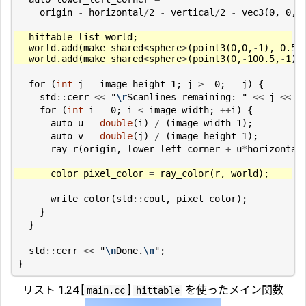
origin
-
horizontal
/
2
-
vertical
/
2
-
vec3
(
0
,
0
,
hittable_list
world
;
world
.
add
(
make_shared
<
sphere
>
(
point3
(
0
,
0
,
-
1
),
0.5
)
world
.
add
(
make_shared
<
sphere
>
(
point3
(
0
,
-
100.5
,
-
1
),
for
(
int
j
=
image_height
-
1
;
j
>=
0
;
--
j
)
{
std
::
cerr
<<
"
\r
Scanlines remaining: "
<<
j
<<
'
for
(
int
i
=
0
;
i
<
image_width
;
++
i
)
{
auto
u
=
double
(
i
)
/
(
image_width
-
1
);
auto
v
=
double
(
j
)
/
(
image_height
-
1
);
ray
r
(
origin
,
lower_left_corner
+
u
*
horizontal
color
pixel_color
=
ray_color
(
r
,
world
);
write_color
(
std
::
cout
,
pixel_color
);
}
}
std
::
cerr
<<
"
\n
Done.
\n
"
;
}
リスト 1.24 [
]
を使ったメイン関数
main.cc
hittable