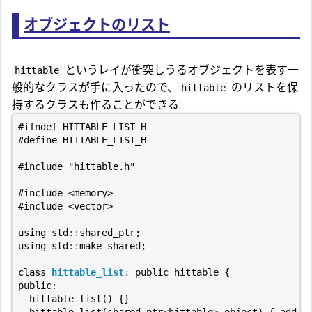
オブジェクトのリスト
というレイが衝突しうるオブジェクトを表す一
hittable
般的なクラスが手に入ったので、
のリストを保
hittable
持するクラスも作ることができる:
#include
"hittable.h"
#include
<memory>
#include
<vector>
using
std
::
shared_ptr
;
using
std
::
make_shared
;
class
hittable_list
:
public
hittable
{
public
:
hittable_list
()
{}
hittable_list
(
shared_ptr
<
hittable
>
object
)
{
add
(
o