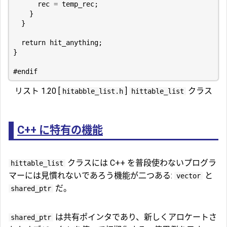
rec
=
temp_rec
;
}
}
return
hit_anything
;
}
リスト 1.20 [
]
クラス
hitabble_list.h
hittable_list
C++ に特有の機能
クラスには C++ を普段使わないプログラ
hittable_list
マーには見慣れないであろう機能が二つある:
と
vector
だ。
shared_ptr
は共有ポインタであり、新しくアロケートさ
shared_ptr