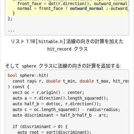
front_face
=
dot
(
r
.
direction
(),
outward_normal
)
normal
=
front_face
?
outward_normal
:
-
outward_n
}
};
...
リスト 1.18 [
] 法線の向きの計算を加えた
hittable.h
クラス
hit_record
そして
クラスに法線の向きの計算を追加する:
sphere
bool
sphere
::
hit
(
const
ray
&
r
,
double
t_min
,
double
t_max
,
hit_reco
)
const
{
vec3
oc
=
r
.
origin
()
-
center
;
auto
a
=
r
.
direction
().
length_squared
();
auto
half_b
=
dot
(
oc
,
r
.
direction
());
auto
c
=
oc
.
length_squared
()
-
radius
*
radius
;
auto
discriminant
=
half_b
*
half_b
-
a
*
c
;
if
(
discriminant
>
0
)
{
auto
root
=
sqrt
(
discriminant
);