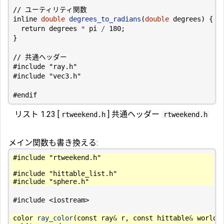
inline
double
degrees_to_radians
(
double
degrees
)
{
return
degrees
*
pi
/
180
;
}
#include
"ray.h"
#include
"vec3.h"
リスト 1.23 [
] 共通ヘッダー
rtweekend.h
rtweekend.h
メイン関数も書き換える:
#include
"rtweekend.h"
#include
"hittable_list.h"
#include
"sphere.h"
#include
<iostream>
color
ray_color
(
const
ray
&
r
,
const
hittable
&
world
)