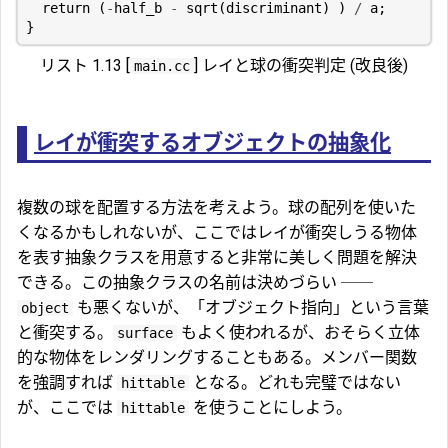
return
(
-
half_b
-
sqrt
(
discriminant
)
)
/
a
;
}
リスト 1.13 [
] レイと球の衝突判定 (改良後)
main.cc
レイが衝突するオブジェクトの抽象化
複数の球を配置する方法を考えよう。球の配列を使いた
くなるかもしれないが、ここではレイが衝突しうる物体
を表す抽象クラスを用意すると非常に美しく問題を解決
できる。この抽象クラスの名前は決めづらい ──
も悪くないが、「オブジェクト指向」という言葉
object
と衝突する。
もよく使われるが、おそらく立体
surface
的な物体をレンダリングすることもある。メンバー関数
を強調すれば
となる。どれも完璧ではない
hittable
が、ここでは
を使うことにしよう。
hittable