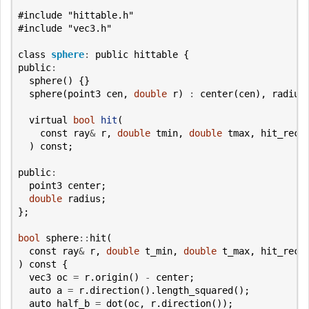
#include
"hittable.h"
#include
"vec3.h"
class
sphere
:
public
hittable
{
public
:
sphere
()
{}
sphere
(
point3
cen
,
double
r
)
:
center
(
cen
),
radius
virtual
bool
hit
(
const
ray
&
r
,
double
tmin
,
double
tmax
,
hit_reco
)
const
;
public
:
point3
center
;
double
radius
;
};
bool
sphere
::
hit
(
const
ray
&
r
,
double
t_min
,
double
t_max
,
hit_reco
)
const
{
vec3
oc
=
r
.
origin
()
-
center
;
auto
a
=
r
.
direction
().
length_squared
();
auto
half_b
=
dot
(
oc
,
r
.
direction
());