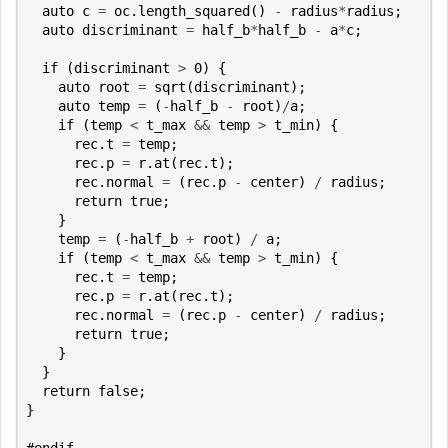
auto
c
=
oc
.
length_squared
()
-
radius
*
radius
;
auto
discriminant
=
half_b
*
half_b
-
a
*
c
;
if
(
discriminant
>
0
)
{
auto
root
=
sqrt
(
discriminant
);
auto
temp
=
(
-
half_b
-
root
)
/
a
;
if
(
temp
<
t_max
&&
temp
>
t_min
)
{
rec
.
t
=
temp
;
rec
.
p
=
r
.
at
(
rec
.
t
);
rec
.
normal
=
(
rec
.
p
-
center
)
/
radius
;
return
true
;
}
temp
=
(
-
half_b
+
root
)
/
a
;
if
(
temp
<
t_max
&&
temp
>
t_min
)
{
rec
.
t
=
temp
;
rec
.
p
=
r
.
at
(
rec
.
t
);
rec
.
normal
=
(
rec
.
p
-
center
)
/
radius
;
return
true
;
}
}
return
false
;
}