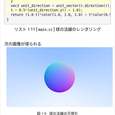
}
vec3
unit_direction
=
unit_vector
(
r
.
direction
());
t
=
0.5
*
(
unit_direction
.
y
()
+
1.0
);
return
(
1.0
-
t
)
*
color
(
1.0
,
1.0
,
1.0
)
+
t
*
color
(
0.5
,
}
リスト 1.11 [
] 球の法線のレンダリング
main.cc
次の画像が得られる:
図 1.9:
球の法線の可視化