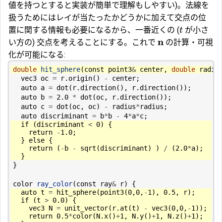
値を持つとすると実装が簡単で理解もしやすい)。法線を
扱うためにはレイが当たったかどうかに加えて交点の位
置に関する情報も必要になるから、一番近くの (
が小さ
t
n
い方の) 交点を考えることにする。これで
の計算・可視
化が可能になる:
double
hit_sphere
(
const
point3
&
center
,
double
radiu
vec3
oc
=
r
.
origin
()
-
center
;
auto
a
=
dot
(
r
.
direction
(),
r
.
direction
());
auto
b
=
2.0
*
dot
(
oc
,
r
.
direction
());
auto
c
=
dot
(
oc
,
oc
)
-
radius
*
radius
;
auto
discriminant
=
b
*
b
-
4
*
a
*
c
;
if
(
discriminant
<
0
)
{
return
-
1.0
;
}
else
{
return
(
-
b
-
sqrt
(
discriminant
)
)
/
(
2.0
*
a
);
}
}
color
ray_color
(
const
ray
&
r
)
{
auto
t
=
hit_sphere
(
point3
(
0
,
0
,
-
1
),
0.5
,
r
);
if
(
t
>
0.0
)
{
vec3
N
=
unit_vector
(
r
.
at
(
t
)
-
vec3
(
0
,
0
,
-
1
));
return
0.5
*
color
(
N
.
x
()
+
1
,
N
.
y
()
+
1
,
N
.
z
()
+
1
);