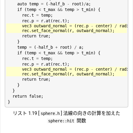
auto
temp
=
(
-
half_b
-
root
)
/
a
;
if
(
temp
<
t_max
&&
temp
>
t_min
)
{
rec
.
t
=
temp
;
rec
.
p
=
r
.
at
(
rec
.
t
);
vec3
outward_normal
=
(
rec
.
p
-
center
)
/
radiu
rec
.
set_face_normal
(
r
,
outward_normal
);
return
true
;
}
temp
=
(
-
half_b
+
root
)
/
a
;
if
(
temp
<
t_max
&&
temp
>
t_min
)
{
rec
.
t
=
temp
;
rec
.
p
=
r
.
at
(
rec
.
t
);
vec3
outward_normal
=
(
rec
.
p
-
center
)
/
radiu
rec
.
set_face_normal
(
r
,
outward_normal
);
return
true
;
}
}
return
false
;
}
リスト 1.19 [
] 法線の向きの計算を加えた
sphere.h
関数
sphere::hit