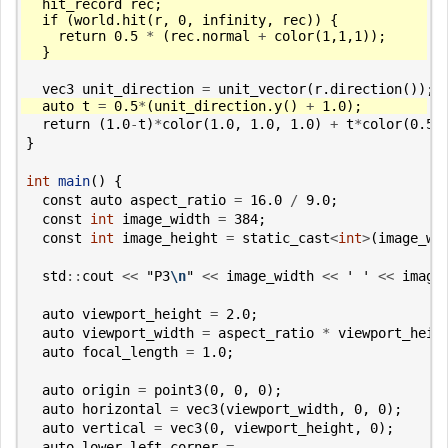
hit_record
rec
;
if
(
world
.
hit
(
r
,
0
,
infinity
,
rec
))
{
return
0.5
*
(
rec
.
normal
+
color
(
1
,
1
,
1
));
}
vec3
unit_direction
=
unit_vector
(
r
.
direction
());
auto
t
=
0.5
*
(
unit_direction
.
y
()
+
1.0
);
return
(
1.0
-
t
)
*
color
(
1.0
,
1.0
,
1.0
)
+
t
*
color
(
0.5
,
}
int
main
()
{
const
auto
aspect_ratio
=
16.0
/
9.0
;
const
int
image_width
=
384
;
const
int
image_height
=
static_cast
<
int
>
(
image_wi
std
::
cout
<<
"P3
\n
"
<<
image_width
<<
' '
<<
image
auto
viewport_height
=
2.0
;
auto
viewport_width
=
aspect_ratio
*
viewport_heig
auto
focal_length
=
1.0
;
auto
origin
=
point3
(
0
,
0
,
0
);
auto
horizontal
=
vec3
(
viewport_width
,
0
,
0
);
auto
vertical
=
vec3
(
0
,
viewport_height
,
0
);
auto
lower_left_corner
=