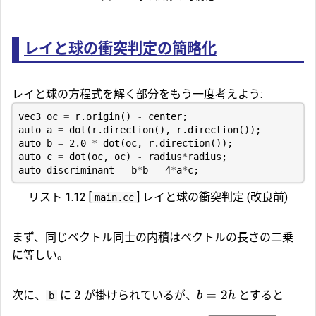
レイと球の衝突判定の簡略化
レイと球の方程式を解く部分をもう一度考えよう:
vec3
oc
=
r
.
origin
()
-
center
;
auto
a
=
dot
(
r
.
direction
(),
r
.
direction
());
auto
b
=
2.0
*
dot
(
oc
,
r
.
direction
());
auto
c
=
dot
(
oc
,
oc
)
-
radius
*
radius
;
auto
discriminant
=
b
*
b
-
4
*
a
*
c
;
リスト 1.12 [
] レイと球の衝突判定 (改良前)
main.cc
まず、同じベクトル同士の内積はベクトルの長さの二乗
に等しい。
2
=
2
次に、
に
が掛けられているが、
とすると
b
h
b