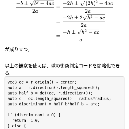
2
2
−
2
±
(
2
)
−
4
−
±
−
4
h
h
a
c
b
b
a
c
=
2
2
a
a
2
−
2
±
2
−
h
h
a
c
=
2
a
2
−
±
−
h
h
a
c
=
a
が成り立つ。
以上の観察を使えば、球の衝突判定コードを簡略化でき
る:
vec3
oc
=
r
.
origin
()
-
center
;
auto
a
=
r
.
direction
().
length_squared
();
auto
half_b
=
dot
(
oc
,
r
.
direction
());
auto
c
=
oc
.
length_squared
()
-
radius
*
radius
;
auto
discriminant
=
half_b
*
half_b
-
a
*
c
;
if
(
discriminant
<
0
)
{
return
-
1.0
;
}
else
{