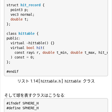
struct
hit_record
{
point3
p
;
vec3
normal
;
double
t
;
};
class
hittable
{
public
:
virtual
~
hittable
()
{}
virtual
bool
hit
(
const
ray
&
r
,
double
t_min
,
double
t_max
,
hit_re
)
const
=
0
;
};
リスト 1.14 [
]
クラス
hittable.h
hittable
そして球を表すクラスはこうなる: