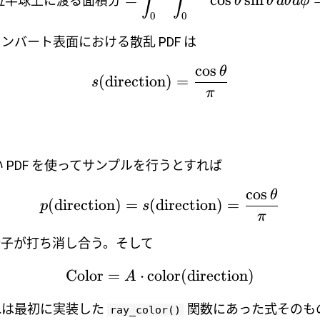
∫
∫
=
c
o
s
s
i
n
位半球上に渡る面積分
θ
θ
d
θ
d
ϕ
0
0
ンバート表面における散乱 PDF は
c
o
s
θ
(
direction
)
=
s
π
しい PDF を使ってサンプルを行うとすれば
c
o
s
θ
(
direction
)
=
(
direction
)
=
p
s
π
分子が打ち消し合う。そして
Color
=
⋅
color
(
direction
)
A
れは最初に実装した
関数にあった式そのも
ray_color()