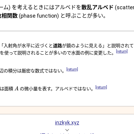
ューム) を考えるときにはアルベドを
散乱アルベド
(scatte
位相関数
(phase function) と呼ぶことが多い。
は「入射角が水平に近づくと
道路
が鏡のように見える」と説明されて
[return]
折を使って説明されることが多いので水面の例に変更した。
[return]
右辺の積分は厳密な数式ではない。
[return]
は面積
の微小量を表す。アルベドではない。
A
inzkyk.xyz