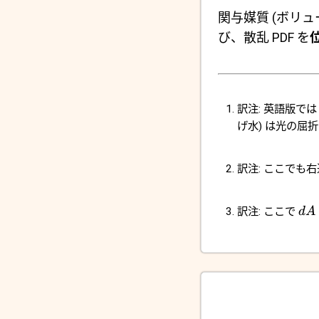
関与媒質 (ボリ
び、散乱 PDF を
訳注: 英語版で
げ水) は光の屈
訳注: ここでも
訳注: ここで
d
A