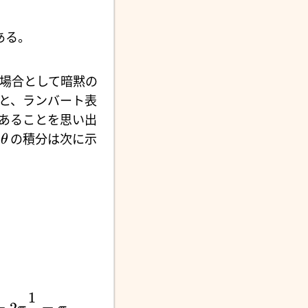
である。
場合として暗黙の
と、ランバート表
あることを思い出
の積分は次に示
θ
1