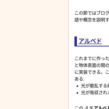
この節ではプロ
語や概念を説明
アルベド
これまでに作っ
と物体表面の間
に実装できる。
ある:
光が散乱する
光が吸収され
この
を
アルベ
A