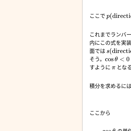
(
direct
ここで
p
これまでランバ
内にこの式を実
(
direct
面では
s
c
o
s
<
0
そう。
θ
すように
とな
π
積分を求めるに
ここから