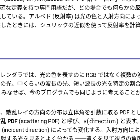
正確な定義を持つ専門用語だが、どの場合でも何らかの
ce) を表している。アルベド (反射率) は光の色と入射方向に
装したときには、シュリックの近似を使って反射率を計
レンダラでは、光の色を表すのに RGB ではなく複数の
長の光、中くらいの波長の光、短い波長の光を特定の割
 B だとみなせば、今のプログラムでも同じように考えること
、散乱レイの方向の分布は立体角を引数に取る PDF と
(
direction
)
乱 PDF
(scattering PDF) と呼び、
と表す。
s
角
(incident direction) によっても変化する。入射方向に
射する光を見るとよく分かる ──遠くを見て視点の角度 