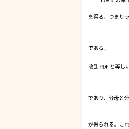
c
o
s
の単
θ
を得る。つまりラ
である。
散乱 PDF と等
であり、分母と
が得られる。こ