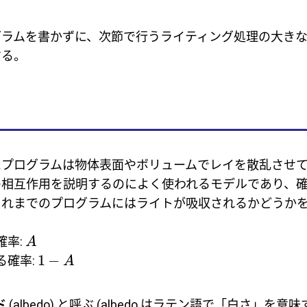
グラムを書かずに、次節で行うライティング処理の大き
する。
たプログラムは物体表面やボリュームでレイを散乱させ
の相互作用を説明するのによく使われるモデルであり、
これまでのプログラムにはライトが吸収されるかどうか
確率:
A
1
−
る確率:
A
ド
(albedo) と呼ぶ (albedo はラテン語で「白さ」を