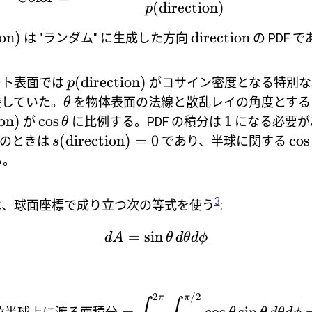
(
direction
)
p
ion
)
direction
は "ランダム" に生成した方向
の PDF 
(
direction
)
ート表面では
がコサイン密度となる特別な
p
装していた。
を物体表面の法線と散乱レイの角度とする
θ
ion
)
c
o
s
1
が
に比例する。PDF の積分は
になる必要が
θ
(
direction
)
=
0
c
o
s
のときは
であり、半球に関する
s
る。
3
は、球面座標で成り立つ次の等式を使う
:
=
s
i
n
d
A
θ
d
θ
d
ϕ
2
/2
π
π