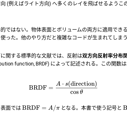
向 (例えばライト方向) へ多くのレイを飛ばせるようこ
準的ではない。物体表面とボリュームの両方に適用でき
を使った。他のやり方だと複雑なコードが生まれてしま
グに関する標準的な文献では、反射は
双方向反射率分布
distribution function, BRDF) によって記述される。
⋅
(
direction
)
A
s
BRDF
=
c
o
s
θ
BRDF
=
/
ト表面では
となる。本書で使う記号と
A
π