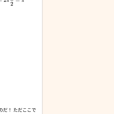
=
2
=
π
π
2
のだ！ ただここで