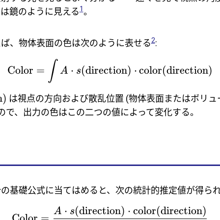
1
面は鏡のように見える
。
2
えば、物体表面の色は次のように表せる
:
∫
Color
=
⋅
(
direction
)
⋅
color
(
direction
)
A
s
n
)
は視点の方向および散乱位置 (物体表面またはボリュ
るので、出力の色はこの二つの値によって変化する。
の基礎公式に当てはめると、次の統計的推定値が得られ
⋅
(
direction
)
⋅
color
(
direction
)
A
s
Color
=