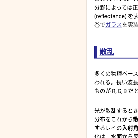
分野によっては
(reflectan
巻で
ガラス
を実
散乱
多くの物理ベース
われる。長い波
ものが R, G,
光が散乱するとき
分布をこれから
散
するレイの
入射
化は、水面から反