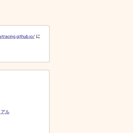
ytracing.github.io/
に
リアル