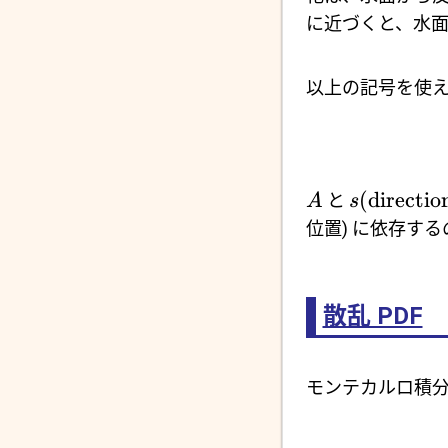
に近づくと、水
以上の記号を使
(
directio
と
A
s
位置) に依存す
散乱 PDF
モンテカルロ積分