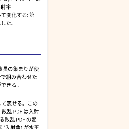
反射率
よって変化する: 第一
算した。
波長の集まりが使
合で組み合わせた
ができる。
して表せる。この
散乱 PDF は入射
よる散乱 PDF の変
(入射角) が水平