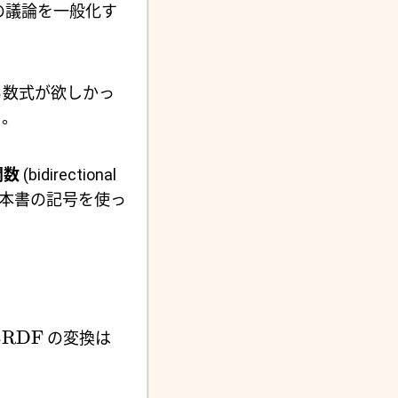
の議論を一般化す
る数式が欲しかっ
う。
関数
(bidirectional
この関数は本書の記号を使っ
BRDF
の変換は