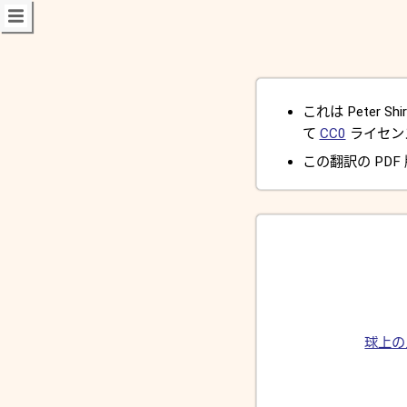
これは Peter Shir
て
CC0
ライセン
この翻訳の PDF
球上の