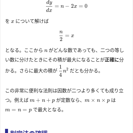
d
y
=
−
2
=
0
n
x
d
x
を
について解けば
x
n
=
x
2
となる。ここから
がどんな数であっても、二つの等し
n
い数に分けたときにその積が最大になることが
正確に
分
1
2
かる。さらに最大の積が
だとも分かる。
n
4
この非常に便利な法則は因数が二つより多くても成り立
+
+
×
×
つ。例えば
が定数なら、
は
m
n
p
m
n
p
=
=
で最大となる。
m
n
p