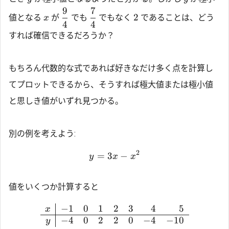
9
7
2
値となる
が
でも
でもなく
であることは、どう
x
4
4
すれば確信できるだろうか？
もちろん代数的な式であれば好きなだけ多く点を計算し
てプロットできるから、そうすれば極大値または極小値
と思しき値がいずれ見つかる。
別の例を考えよう:
2
=
3
−
y
x
x
値をいくつか計算すると
−
1
0
1
2
3
4
5
x
−
4
0
2
2
0
−
4
−
10
y