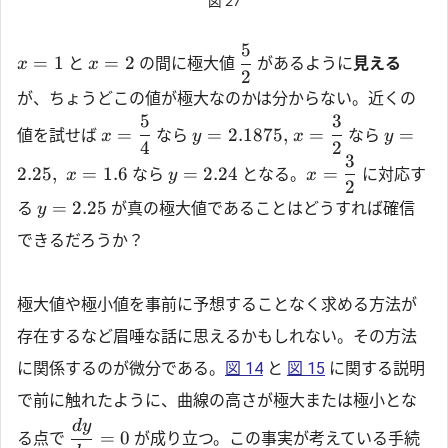
図 27
5
=
1
=
2
と
の間に極大値
があるように
見える
x
x
2
が、ちょうどこの値が極大なのかは分からない。近くの
5
3
=
=
2.1875
,
=
=
値を試せば
なら
なら
x
y
x
y
4
2
3
2.25
,
=
1.6
=
2.24
=
なら
となる。
に対応す
x
y
x
2
=
2.25
る
が真の極大値であることはどうすれば確信
y
できるだろうか？
極大値や極小値を事前に予想することなく求める方法が
存在するなど眉唾な話に思えるかもしれない。その方法
に関係するのが微分である。
図 14
と
図 15
に関する説明
で前に触れたように、曲線の高さが極大または極小とな
d
y
=
0
る点で
が成り立つ。この事実が考えている手続