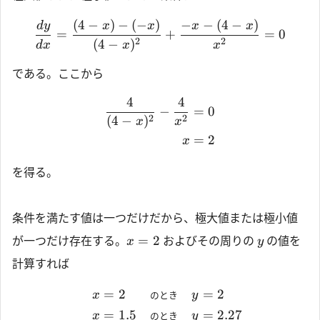
(
4
−
)
−
(
−
)
−
−
(
4
−
)
d
y
x
x
x
x
=
+
=
0
2
2
(
4
−
)
d
x
x
x
である。ここから
4
4
−
=
0
2
2
(
4
−
)
x
x
=
2
x
を得る。
条件を満たす値は一つだけだから、極大値または極小値
=
2
が一つだけ存在する。
およびその周りの
の値を
x
y
計算すれば
=
2
.5
=
2
x
のとき
y
=
1.5
=
2.27
x
のとき
y