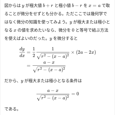
+
−
=
図からは
が極大値
と極小値
を
で取
y
b
r
b
r
x
a
ることが微分をせずとも分かる。ただここでは幾何学で
はなく微分の知識を使ってみよう。
が極大または極小と
y
0
なる
の値を求めたいなら、微分を
と等号で結ぶ方法
x
を使えばよいのだった。
を微分すると
y
1
1
d
y
=
×
(
2
−
2
)
a
x
2
2
2
−
(
−
)
d
x
r
x
a
−
a
x
=
2
2
−
(
−
)
r
x
a
だから、
が極大または極小となる条件は
y
−
a
x
=
0
2
2
−
(
−
)
r
x
a
である。