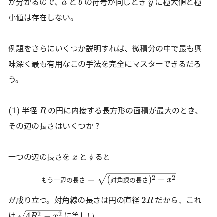
が分かるので、
と
の符号が同じとき
に極大値と極
a
b
y
小値は存在しない。
例題をさらにいくつか説明すれば、微積分の中で最も興
味深く最も有用なこの手法を完全にマスターできるだろ
う。
(1)
半径
の円に内接する長方形の面積が最大のとき、
R
その辺の長さはいくつか？
一つの辺の長さを
とすると
x
2
2
=
(
)
−
もう一辺の長さ
対角線の長さ
x
2
が成り立つ。対角線の長さは円の直径
だから、これ
R
2
2
4
−
は
に等しい。
R
x