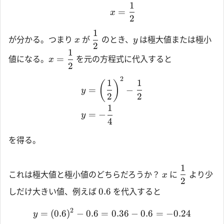
1
=
x
2
1
が分かる。つまり
が
のとき、
は極大値または極小
x
y
2
1
=
値になる。
を元の方程式に代入すると
x
2
2
1
1
(
)
=
−
y
2
2
1
=
−
y
4
を得る。
1
これは極大値と極小値のどちらだろうか？
に
より少
x
2
0.6
しだけ大きい値、例えば
を代入すると
2
=
(
0.6
)
−
0.6
=
0.36
−
0.6
=
−
0.24
y