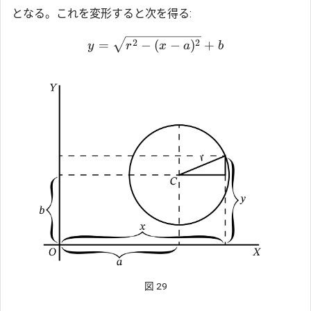
となる。これを変形すると次を得る:
2
2
=
−
(
−
)
+
y
r
x
a
b
図 29