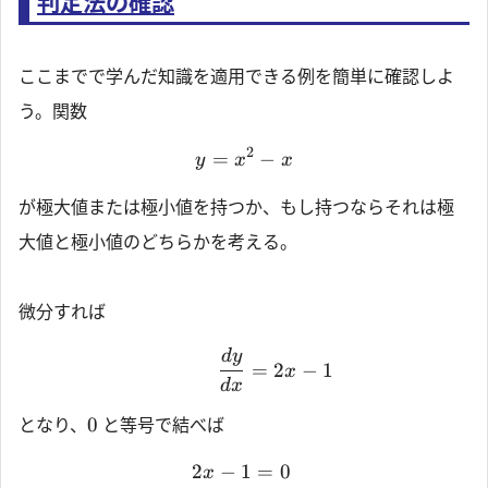
判定法の確認
ここまでで学んだ知識を適用できる例を簡単に確認しよ
う。関数
2
=
−
y
x
x
が極大値または極小値を持つか、もし持つならそれは極
大値と極小値のどちらかを考える。
微分すれば
d
y
=
2
−
1
x
d
x
0
となり、
と等号で結べば
2
−
1
=
0
x