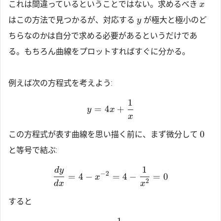
これは間違っているということではない。求めるべき
x
はこの方法で見つかるが、対応する
が極大と極小のど
y
ちらなのかは自分で求める必要があるというだけであ
る。もちろん曲線をプロットすればすぐに分かる。
例えば次の方程式を考えよう:
1
=
4
+
y
x
x
0
この方程式が表す曲線を思い描く前に、まず微分して
と等号で結ぶ:
1
d
y
−
2
=
4
−
=
4
−
=
0
x
2
d
x
x
すると
1