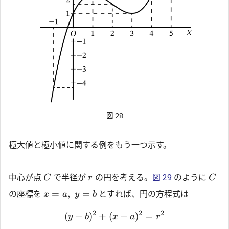
図 28
極大値と極小値に関する例をもう一つ示す。
中心が点
で半径が
の円を考える。
図 29
のように
C
r
C
=
,
=
の座標を
とすれば、円の方程式は
x
a
y
b
2
2
2
(
−
)
+
(
−
)
=
y
b
x
a
r