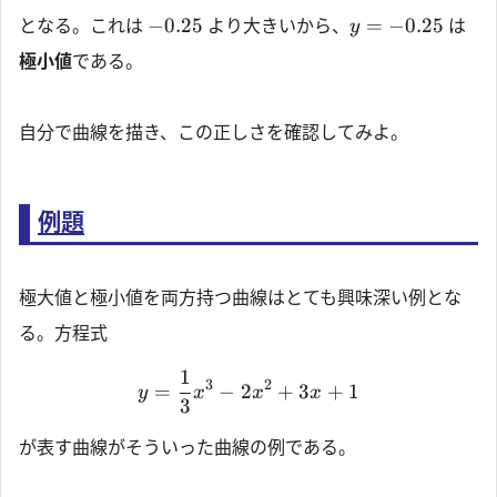
−
0.25
=
−
0.25
となる。これは
より大きいから、
は
y
極小値
である。
自分で曲線を描き、この正しさを確認してみよ。
例題
極大値と極小値を両方持つ曲線はとても興味深い例とな
る。方程式
1
3
2
=
−
2
+
3
+
1
y
x
x
x
3
が表す曲線がそういった曲線の例である。