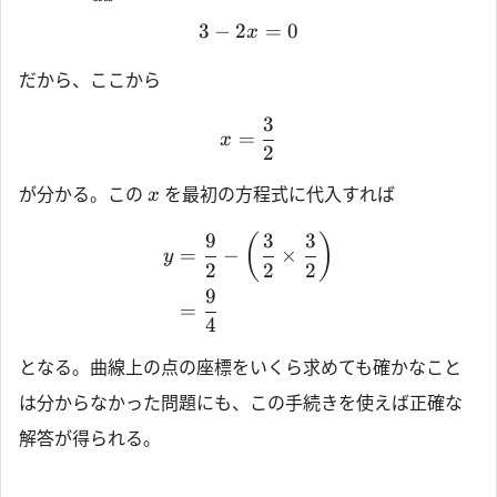
3
−
2
=
0
x
だから、ここから
3
=
x
2
が分かる。この
を最初の方程式に代入すれば
x
9
3
3
(
)
=
−
×
y
2
2
2
9
=
4
となる。曲線上の点の座標をいくら求めても確かなこと
は分からなかった問題にも、この手続きを使えば正確な
解答が得られる。