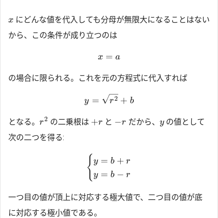
にどんな値を代入しても分母が無限大になることはない
x
から、この条件が成り立つのは
=
x
a
の場合に限られる。これを元の方程式に代入すれば
2
=
+
y
r
b
2
+
−
となる。
の二乗根は
と
だから、
の値として
r
r
r
y
次の二つを得る:
{
=
+
y
b
r
=
−
y
b
r
一つ目の値が頂上に対応する極大値で、二つ目の値が底
に対応する極小値である。