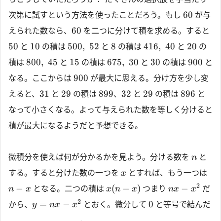
60
次第に試すという方法を使ったことだろう。もし
が与
60
えられた数なら、
を二つに分けて積を求める。すると
50
10
500
,
52
8
416
,
40
20
と
の積は
と
の積は
と
の
800
,
45
15
675
,
30
30
900
積は
と
の積は
と
の積は
と
900
なる。ここからは
が最大に思える。分け方を少し変
31
29
899
32
29
896
えると、
と
の積は
、
と
の積は
と
なって小さくなる。よって与えられた数を等しく分けると
積が最大になるようだと予想できる。
微積分を使えば何が分かるかを見よう。分ける数を
と
n
する。すると分けた数の一つを
とすれば、もう一つは
x
2
−
(
−
)
−
となる。二つの積は
つまり
だ
n
x
x
n
x
n
x
x
2
=
−
0
から、
とおく。微分して
と等号で結んだ
y
n
x
x