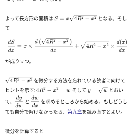
2
2
=
4
−
よって長方形の面積は
となる。そし
S
x
R
x
て
2
2
4
−
(
)
(
)
d
R
x
d
S
d
x
2
2
=
×
+
4
−
×
x
R
x
d
x
d
x
d
x
が成り立つ。
2
2
4
−
を微分する方法を忘れている読者に向けて
R
x
2
2
4
−
=
=
ヒントを示す:
そして
とおい
R
x
w
y
w
d
y
d
w
て、
と
を求めるところから始める。もしどうし
d
w
d
x
ても自分で解けなかったら、
第九章
を読み直すとよい。
微分を計算すると