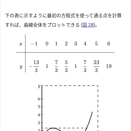
下の表に示すように最初の方程式を使って通る点を計算
すれば、曲線全体をプロットできる (
図 28
)。
−
1
0
1
2
3
4
5
6
x
13
7
5
7
23
19
−
1
1
y
3
3
3
3
3