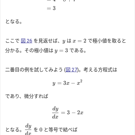
=
3
となる。
=
2
ここで
図 26
を見返せば、
は
で極小値を取ると
y
x
=
3
分かる。その極小値は
である。
y
二番目の例を試してみよう (
図 27
)。考える方程式は
2
=
3
−
y
x
x
であり、微分すれば
d
y
=
3
−
2
x
d
x
d
y
0
となる。
を
と等号で結べば
d
x