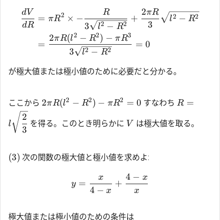
2
d
V
R
π
R
2
2
2
=
×
−
+
−
π
R
l
R
3
2
2
3
−
d
R
l
R
2
2
3
2
(
−
)
−
π
R
l
R
π
R
=
=
0
2
2
3
−
l
R
が極大値または極小値のために必要だと分かる。
2
2
2
2
(
−
)
−
=
0
=
ここから
すなわち
π
R
l
R
π
R
R
2
を得る。このとき明らかに
は極大値を取る。
l
V
3
(3)
次の関数の極大値と極小値を求めよ:
4
−
x
x
=
+
y
4
−
x
x
極大値または極小値のための条件は