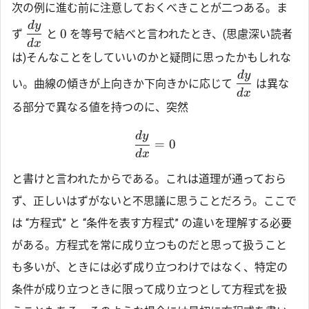
次の例に進む前に注意しておくべきことが二つある。ま
d
y
0
ず
と
を等号で結べと言われたとき、(思慮深い読者
d
x
は)そんなことをしていいのかと疑問に思ったかもしれな
d
y
い。曲線の傾きが上向きか下向きかに応じて
は異な
d
x
る部分で異なる値を持つのに、突然
d
y
=
0
d
x
と書けと言われたからである。これは道理が通っておら
ず、正しいはずがないと不思議に思うことだろう。ここで
は “方程式” と “条件を表す方程式” の違いを理解する必要
がある。方程式を常に成り立つものだと思って扱うこと
も多いが、ときには必ず成り立つわけではなく、特定の
条件が成り立つときに限って成り立つとして方程式を扱