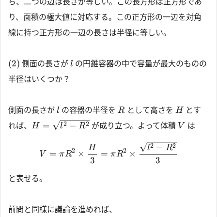
ら、二つの辺は長さが等しい。この長方形は正方形であ
り、面積の極大値に対応する。この正方形の一辺を対角
線に持つ正方形の一辺の長さは半径に等しい。
(2)
側面の長さが
の円錐容器の中で容量が最大のものの
l
半径はいくつか？
側面の長さが
の容器の半径を
として高さを
とす
l
R
H
2
2
=
−
れば、
が成り立つ。よって体積
は
H
l
R
V
2
2
−
H
l
R
2
2
=
×
=
×
V
π
R
π
R
3
3
と表せる。
前問と同様に議論を進めれば、