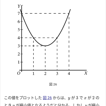
図 26
3
2
この値をプロットした
図 26
からは、
が
で
が
の
y
x
とき
が極小値となるようだと分かる。しかし
が極小
y
y