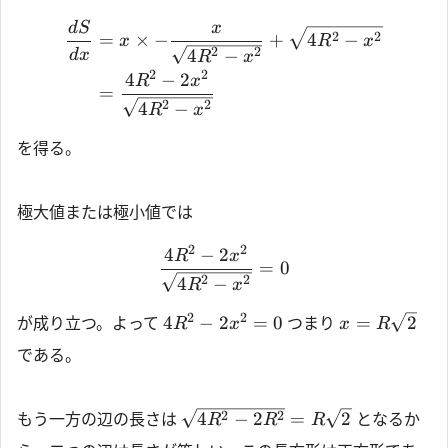
d
S
x
2
2
=
×
−
+
4
−
x
R
x
2
2
4
−
d
x
R
x
2
2
4
−
2
R
x
=
2
2
4
−
R
x
を得る。
極大値または極小値では
2
2
4
−
2
R
x
=
0
2
2
4
−
R
x
2
2
4
−
2
=
0
=
2
が成り立つ。よって
つまり
R
x
x
R
である。
2
2
4
−
2
=
2
もう一方の辺の長さは
となるか
R
R
R