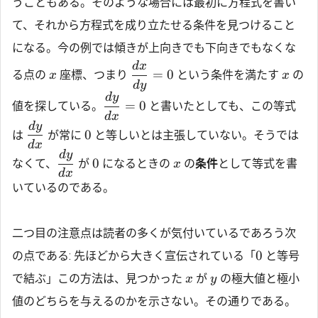
うこともある。そのような場合には最初に方程式を書い
て、それから方程式を成り立たせる条件を見つけること
になる。今の例では傾きが上向きでも下向きでもなくな
d
x
=
0
る点の
座標、つまり
という条件を満たす
の
x
x
d
y
d
y
=
0
値を探している。
と書いたとしても、この等式
d
x
d
y
0
は
が常に
と等しいとは主張していない。そうでは
d
x
d
y
0
なくて、
が
になるときの
の
条件
として等式を書
x
d
x
いているのである。
二つ目の注意点は読者の多くが気付いているであろう次
0
の点である: 先ほどから大きく宣伝されている「
と等号
で結ぶ」この方法は、見つかった
が
の極大値と極小
x
y
値のどちらを与えるのかを示さない。その通りである。