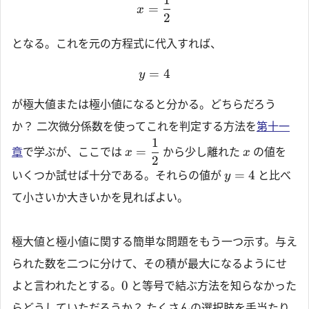
=
x
2
となる。これを元の方程式に代入すれば、
=
4
y
が極大値または極小値になると分かる。どちらだろう
か？ 二次微分係数を使ってこれを判定する方法を
第十一
1
=
章
で学ぶが、ここでは
から少し離れた
の値を
x
x
2
=
4
いくつか試せば十分である。それらの値が
と比べ
y
て小さいか大きいかを見ればよい。
極大値と極小値に関する簡単な問題をもう一つ示す。与え
られた数を二つに分けて、その積が最大になるようにせ
0
よと言われたとする。
と等号で結ぶ方法を知らなかった
らどうしていただろうか？ たくさんの選択肢を手当たり