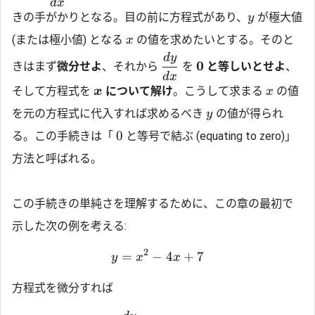
d
x
きの手がかりとなる。目の前に方程式があり、
が極大値
y
(または極小値) となる
の値を求めたいとする。そのと
x
d
y
0
きはまず
微分せよ
、それから
を
と等しいとせよ
、
d
x
そして方程式を
について解け
。こうして求まる
の値
x
x
を元の方程式に代入すれば求めるべき
の値が得られ
y
0
る。この手続きは「
と等号で結ぶ (equating to zero)」
方法と呼ばれる。
この手続きの単純さを理解するために、この章の最初で
示した次の例を考える:
2
=
−
4
+
7
y
x
x
方程式を微分すれば