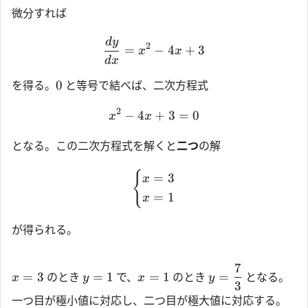
微分すれば
d
y
2
=
−
4
+
3
x
x
d
x
0
を得る。
と等号で結べば、二次方程式
2
−
4
+
3
=
0
x
x
となる。この二次方程式を解くと
二つ
の解
{
=
3
x
=
1
x
が得られる。
7
=
3
=
1
=
1
=
のとき
で、
のとき
となる。
x
y
x
y
3
一つ目が極小値に対応し、二つ目が極大値に対応する。