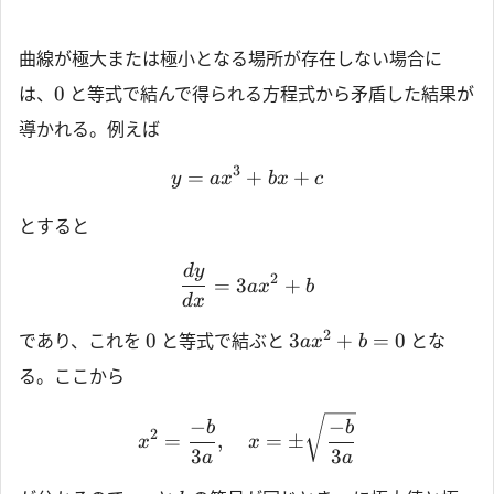
曲線が極大または極小となる場所が存在しない場合に
0
は、
と等式で結んで得られる方程式から矛盾した結果が
導かれる。例えば
3
=
+
+
y
a
x
b
x
c
とすると
d
y
2
=
3
+
a
x
b
d
x
2
0
3
+
=
0
であり、これを
と等式で結ぶと
とな
a
x
b
る。ここから
−
−
b
b
2
=
,
=
±
x
x
3
3
a
a