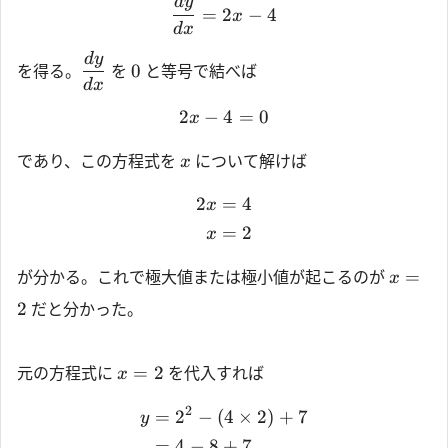
d
y
=
2
−
4
x
d
x
d
y
0
を得る。
を
と等号で結べば
d
x
2
−
4
=
0
x
であり、この方程式を
について解けば
x
2
=
4
x
=
2
x
=
が分かる。これで極大値または極小値が起こるのが
x
2
だと分かった。
=
2
元の方程式に
を代入すれば
x
2
=
2
−
(
4
×
2
)
+
7
y
=
4
−
8
+
7