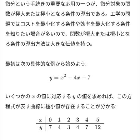
微分という手続きの重要な応用の一つが、微分対象の関
数が極大または極小となる条件の導出である。工学の問
題ではコストを最小化する条件や効率を最大化する条件
を知りたい場合が多いので、関数が極大または極小とな
る条件の導出方法は大きな価値を持つ。
最初は次の具体的な例から始めよう:
2
=
−
4
+
7
y
x
x
いくつかの
の値に対応する
の値を求めれば、この方
x
y
程式が表す曲線に極小値が存在することが分かる:
0
1
2
3
4
5
x
7
4
3
4
7
12
y